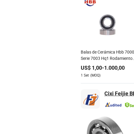
Balas de Cerámica Hbb 700
Serie 7003 Hq1 Rodamiento
de Precisión de Contacto
US$
1,00
-
1.000,00
Angular para Ejes de Alta
1
Set
(MOQ)
Velocidad
Cixi Feijie 