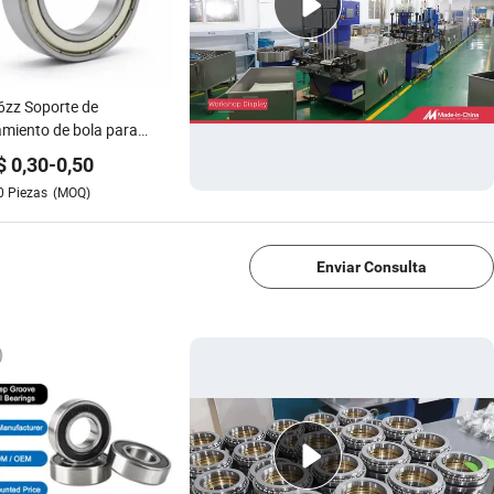
zz Soporte de
miento de bola para
r de alta velocidad
$
0,30
-
0,50
0
Piezas
(MOQ)
1/4
Enviar Consulta