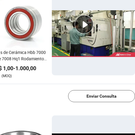
as de Cerámica Hbb 7000
ie 7008 Hq1 Rodamientos
ontacto Angular de
$
1,00
-
1.000,00
isión para Ejes de Alta
(MOQ)
cidad
1/4
Enviar Consulta