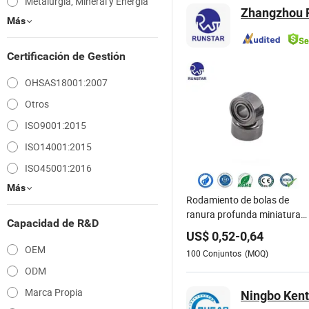
Metalurgia, Mineral y Energía
Zhangzhou R
Más
Certificación de Gestión
OHSAS18001:2007
Otros
ISO9001:2015
ISO14001:2015
ISO45001:2016
Más
Rodamiento de bolas de
ranura profunda miniatura
Capacidad de R&D
suave 1.5*4*2 681xzz ABEC
US$
0,52
-
0,64
9 rodamientos de ruedas de
OEM
100
Conjuntos
(MOQ)
camiones de fingerboard
ODM
precisión 681xzz patinaje
Marca Propia
Ningbo Kent 