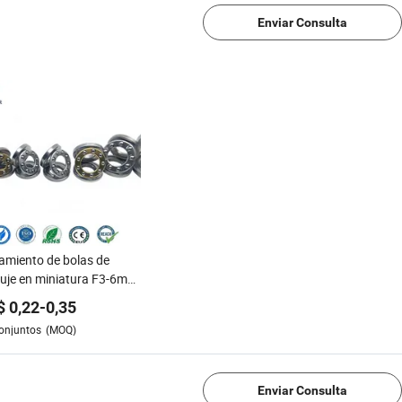
Enviar Consulta
miento de bolas de
je en miniatura F3-6m
8m F4-8m F4-9m F5-10m
$
0,22
-
0,35
11m F5-12m F6-12m F6-
onjuntos
(MOQ)
 F7-13m F7-15m F8-16m
19m F9-20m F10-18m
-21m OEM ODM
Enviar Consulta