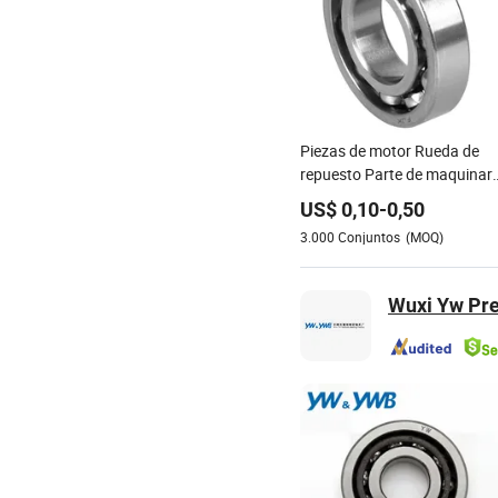
Piezas de motor Rueda de
repuesto Parte de maquinari
Automotriz Rodamiento de
US$
0,10
-
0,50
bola (22844)
3.000
Conjuntos
(MOQ)
Wuxi Yw Pre