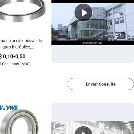
a de aceite, piezas de
, gato hidráulico,
miento de bola (27043)
$
0,10
-
0,50
0
Conjuntos
(MOQ)
1/4
Enviar Consulta