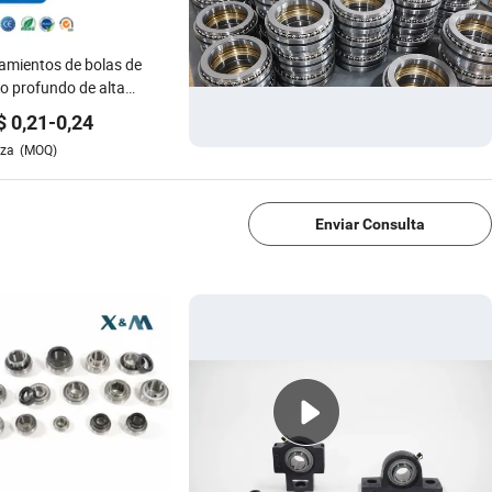
mientos de bolas de
o profundo de alta
dad en stock 633-6314
$
0,21
-
0,24
e Z Zz RS 2RS Rz
eza
(MOQ)
mientos abiertos
1/4
inetto Proveedor de
amientos micro
Enviar Consulta