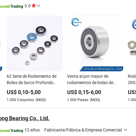
5.0
62 Serie de Rodamiento de
Venta al por mayor de
Roda
Bolas de Surco Profundo
rodamientos de bolas de
2RS 
6200 6207 para Piezas de
surco profundo para
rod
US$
0,10
-
5,00
US$
0,15
-
6,00
US
Automóvil
automóviles 16001
Chi
1.000
Conjuntos
(MOQ)
1.000
Piezas
(MOQ)
1.00
ong Bearing Co., Ltd.
12 años
·
Fabricante/Fábrica & Empresa Comercial