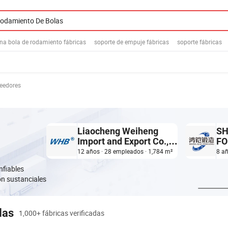
na bola de rodamiento fábricas
soporte de empuje fábricas
soporte fábricas
veedores
Liaocheng Weiheng
SH
Import and Export Co.,
FO
Ltd.
12 años · 28 empleados · 1,784 m²
8 añ
nfiables
ón sustanciales
las
1,000+ fábricas verificadas