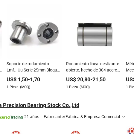
Soporte de rodamiento
Rodamiento lineal deslizante
Méto
Lmf...Uu Serie 25mm Bloque
abierto, hecho de 304 acero
Mec
de almohada de rodillo de
inoxidable, rodamiento lineal
Equ
US$
1,50
-
1,70
US$
20,80
-
21,50
US
perno de acero de precisión
y guía Slm40uuop acero de
Rend
1
Pieza
(MOQ)
1
Pieza
(MOQ)
1
Pi
con brida y guía para
rendimiento, bloque de
Métr
herramienta de máquina
rodillos de bola de precisión
Rodi
para automóviles
Rod
a Precision Bearing Stock Co.,Ltd
21 años
·
Fabricante/Fábrica & Empresa Comercial