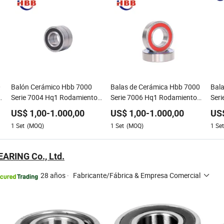
0
Balón Cerámico Hbb 7000
Balas de Cerámica Hbb 7000
Bal
s
Serie 7004 Hq1 Rodamientos
Serie 7006 Hq1 Rodamientos
Ser
de Bolas de Contacto Angular
de Precisión de Contacto
de C
US$
1,00
-
1.000,00
US$
1,00
-
1.000,00
US
de Precisión para Spindles de
Angular para Ejes de Alta
Prec
1
Set
(MOQ)
1
Set
(MOQ)
1
Set
Alta Velocidad de Rotación
Velocidad
Velo
BEARING Co., Ltd.
28 años
·
Fabricante/Fábrica & Empresa Comercial