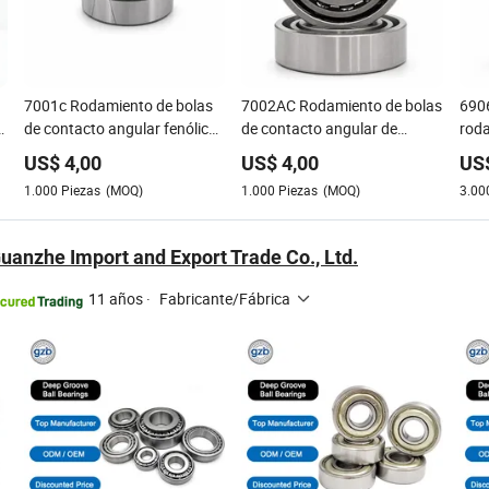
7001c Rodamiento de bolas
7002AC Rodamiento de bolas
6906
de contacto angular fenólico
de contacto angular de
roda
r
de precarga Db para husillo
precarga Df Light para
moto
US$
4,00
US$
4,00
US
módulo lineal
1.000
Piezas
(MOQ)
1.000
Piezas
(MOQ)
3.00
uanzhe Import and Export Trade Co., Ltd.
11 años
·
Fabricante/Fábrica