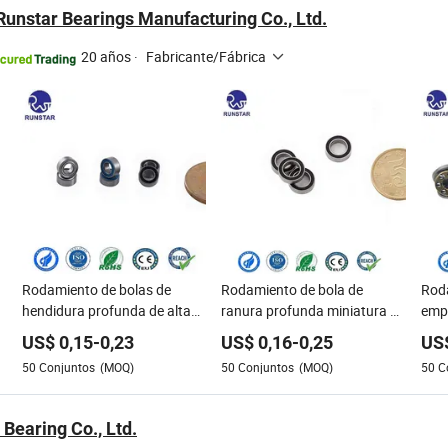
unstar Bearings Manufacturing Co., Ltd.
20 años
·
Fabricante/Fábrica
Rodamiento de bolas de
Rodamiento de bola de
Roda
hendidura profunda de alta
ranura profunda miniatura de
empu
precisión mini con escudo o
alta precisión con sello de
F3-
US$
0,15
-
0,23
US$
0,16
-
0,25
US
sello de goma 3*6*2.5mm
goma Mr106 Mr106zz
F5-
50
Conjuntos
(MOQ)
50
Conjuntos
(MOQ)
50
C
L630zz Mr63zz Mr63-2RS
Mr106-2RS L1060-2RS
14m
para hobby de RC y motor
6*10*3 para
F8-
micro OEM ODM
electrodomésticos y modelos
F12
Bearing Co., Ltd.
RC OEM ODM