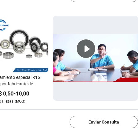
miento especial R16
por fabricante de
amientos OEM ODM de
$
0,50
-
10,00
na
0
Piezas
(MOQ)
1/4
Enviar Consulta