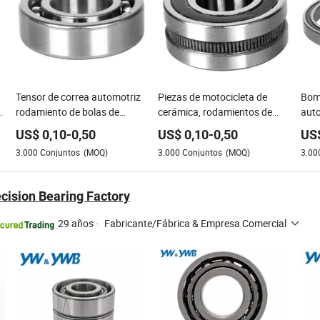
Tensor de correa automotriz
Piezas de motocicleta de
Bomb
a
rodamiento de bolas de
cerámica, rodamientos de
auto
contacto angular de doble fila
bolas de hendidura profunda
roda
US$
0,10
-
0,50
US$
0,10
-
0,50
US
(23348)
de acero de la serie micro
3.000
Conjuntos
(MOQ)
3.000
Conjuntos
(MOQ)
3.00
(16917)
cision Bearing Factory
29 años
·
Fabricante/Fábrica & Empresa Comercial