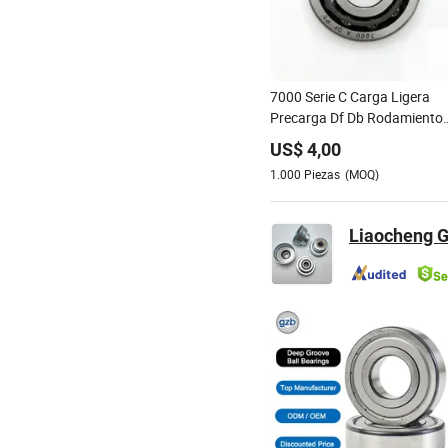
7000 Serie C Carga Ligera
Precarga Df Db Rodamiento
de Bolas de Contacto Angula
US$
4,00
de Una Sola Fila
1.000
Piezas
(MOQ)
Liaocheng G