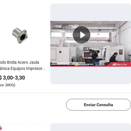
do Brida Acero Jaula
ánica Equipos Impresora
ipos Lmk25ga
$
3,00
-
3,30
imiento Acero Inoxidable
eza
(MOQ)
ico Flangado Bola
1/4
llo Lineal Auto
amiento
Enviar Consulta