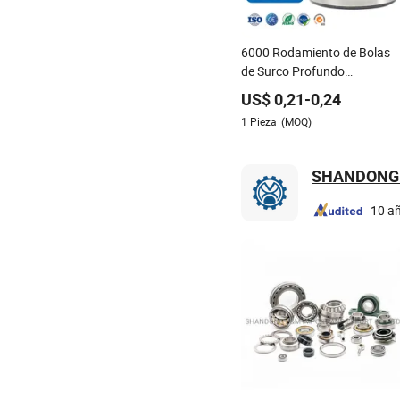
6000 Rodamiento de Bolas
de Surco Profundo
10X26X8mm Grado
US$
0,21
-
0,24
Industrial de Alta Precisión
1
Pieza
(MOQ)
SHANDONG 
10 a