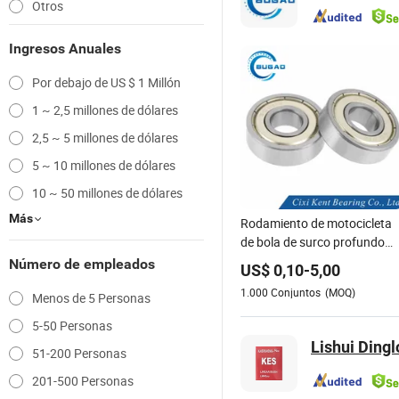
Otros
Ingresos Anuales
Por debajo de US $ 1 Millón
1 ~ 2,5 millones de dólares
2,5 ~ 5 millones de dólares
5 ~ 10 millones de dólares
10 ~ 50 millones de dólares
Más
Rodamiento de motocicleta
de bola de surco profundo
6000zz 6001 6002 para
Número de empleados
US$
0,10
-
5,00
piezas de automóviles
1.000
Conjuntos
(MOQ)
Menos de 5 Personas
5-50 Personas
Lishui Dingl
51-200 Personas
201-500 Personas