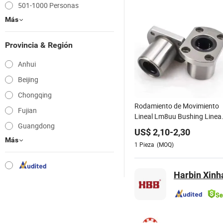
501-1000 Personas
Más
Provincia & Región
Anhui
Beijing
Chongqing
Rodamiento de Movimiento
Fujian
Lineal Lm8uu Bushing Lineal
Guangdong
25mm Bloque de Almohada
US$
2,10
-
2,30
de Movimiento Lineal CNC
Más
1
Pieza
(MOQ)
Rodamiento de Bolas de
Precisión con Flange de
Acero Rodamiento de Rodillo
Harbin Xinh
Bloque de Almohada Auto