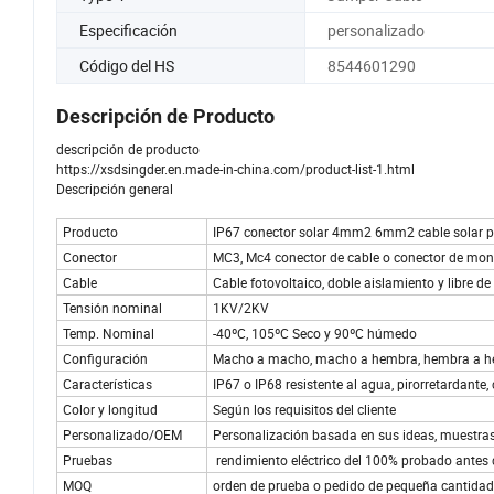
Especificación
personalizado
Código del HS
8544601290
Descripción de Producto
descripción de producto
https://xsdsingder.en.made-in-china.com/product-list-1.html
Descripción general
Producto
IP67 conector solar 4mm2 6mm2 cable solar p
Conector
MC3, Mc4 conector de cable o conector de mon
Cable
Cable fotovoltaico, doble aislamiento y libre d
Tensión nominal
1KV/2KV
Temp. Nominal
-40ºC, 105ºC Seco y 90ºC húmedo
Configuración
Macho a macho, macho a hembra, hembra a 
Características
IP67 o IP68 resistente al agua, pirorretardante,
Color y longitud
Según los requisitos del cliente
Personalizado/OEM
Personalización basada en sus ideas, muestras
Pruebas
rendimiento eléctrico del 100% probado antes 
MOQ
orden de prueba o pedido de pequeña cantidad