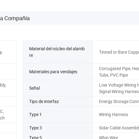
 la Compañía
Material del núcleo del alamb
y,
Tinned or Bare Copp
re
Corrugated Pipe, Hea
Materiales para vendajes
Tube, PVC Pipe
bly,
Low Voltage Wiring 
Señal
Signal Wiring Harnes
Tipo de interfaz
Energy Storage Conn
C,
Type 1
Wiring Harness
ach
Type 3
Solar Cable Assembl
Type 5
Whip Wire