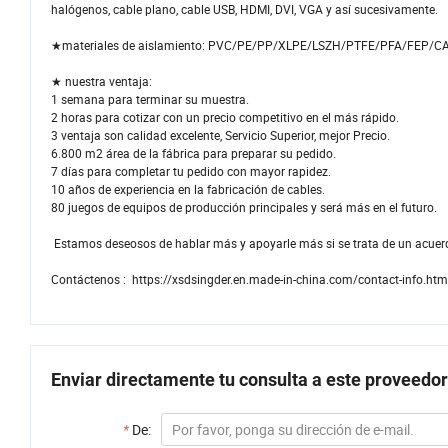
halógenos, cable plano, cable USB, HDMI, DVI, VGA y así sucesivamente.
★materiales de aislamiento: PVC/PE/PP/XLPE/LSZH/PTFE/PFA/FEP/C
★ nuestra ventaja:
1 semana para terminar su muestra.
2 horas para cotizar con un precio competitivo en el más rápido.
3 ventaja son calidad excelente, Servicio Superior, mejor Precio.
6.800 m2 área de la fábrica para preparar su pedido.
7 días para completar tu pedido con mayor rapidez.
10 años de experiencia en la fabricación de cables.
80 juegos de equipos de producción principales y será más en el futuro.
Estamos deseosos de hablar más y apoyarle más si se trata de un acuerd
Contáctenos : https://xsdsingder.en.made-in-china.com/contact-info.htm
Enviar directamente tu consulta a este proveedor
*
De: