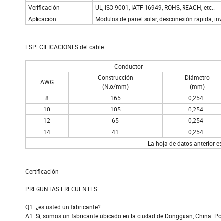
Verificación
UL, ISO 9001, IATF 16949, ROHS, REACH, etc..
Aplicación
Módulos de panel solar, desconexión rápida, inve
ESPECIFICACIONES del cable
Conductor
Construcción
Diámetro
AWG
(N.o/mm)
(mm)
8
165
0,254
10
105
0,254
12
65
0,254
14
41
0,254
La hoja de datos anterior es
Certificación
PREGUNTAS FRECUENTES
Q1: ¿es usted un fabricante?
A1: Sí, somos un fabricante ubicado en la ciudad de Dongguan, China. P