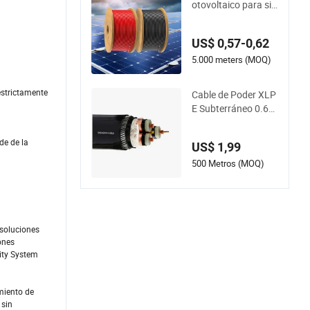
otovoltaico para sis
temas de energía fo
tovoltaica
US$ 0,57-0,62
5.000 meters (MOQ)
estrictamente
Cable de Poder XLP
E Subterráneo 0.6/1
kv - Cable con Chaq
ueta HDPE para Ent
de de la
US$ 1,99
ierro Directo para R
edes y Granjas Sola
500 Metros (MOQ)
res
 soluciones
ones
lity System
miento de
 sin