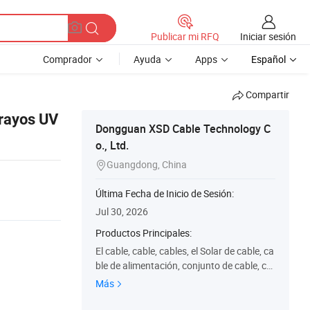
Iniciar sesión
Publicar mi RFQ
Comprador
Ayuda
Apps
Español
Compartir
 rayos UV
Dongguan XSD Cable Technology C
o., Ltd.
Guangdong, China

Última Fecha de Inicio de Sesión:
Jul 30, 2026
Productos Principales:
El cable, cable, cables, el Solar de cable, ca
ble de alimentación, conjunto de cable, ca
ble de PVC, el cable plano, el mazo de cabl
Más
es, conecte el cable