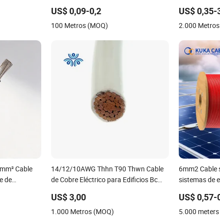
ctos de
para Sistemas Fotovoltaicos
solar Cable f
US$ 0,09-0,2
US$ 0,35-
Cable de cob
100 Metros (MOQ)
2.000 Metro
solar PV
6mm² Cable
14/12/10AWG Thhn T90 Thwn Cable
6mm2 Cable s
e de
de Cobre Eléctrico para Edificios Bc
sistemas de e
Flexible Control Solar UL Listado Cable
US$ 3,00
US$ 0,57-
Eléctrico PVC UL Cable de Poder
1.000 Metros (MOQ)
5.000 meter