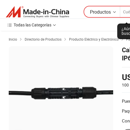
Productos
Todas las Categorías
¿Aún
busc
Inicio
Directorio de Productos
Producto Eléctrico y Electrónico
Fi



Ca
IP
US
100 
Puer
Paq
Con