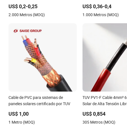
Aislamiento de Energía PV En50618
de Cobre Xlpo para Proye
US$ 0,2-0,25
US$ 0,36-0,4
UL4703 Cable de Energía Solar DC
Plantas Solares
2.000 Metros (MOQ)
1.000 Metros (MOQ)
Cable de PVC para sistemas de
TUV PV1-F Cable 4mm² 
paneles solares certificado por TUV
Solar de Alta Tensión Libr
Halógenos
US$ 1,00
US$ 0,854
1 Metro (MOQ)
305 Metros (MOQ)