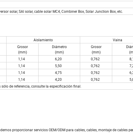
rsor solar, SAI solar, cable solar MC4, Combiner Box, Solar Junction Box, etc.
Aislamiento
Vaina
Grosor
Diámetro
Grosor
Diá
(mm)
(mm)
(mm)
(
1,14
6,20
0,762
8
1,14
5,50
0,762
7
1,14
4,75
0,762
6
1,14
4,20
0,762
5
 sólo de referencia, consulte la especificación final.
odemos proporcionar servicios OEM/ODM para cables, cables, montaje de cables pe