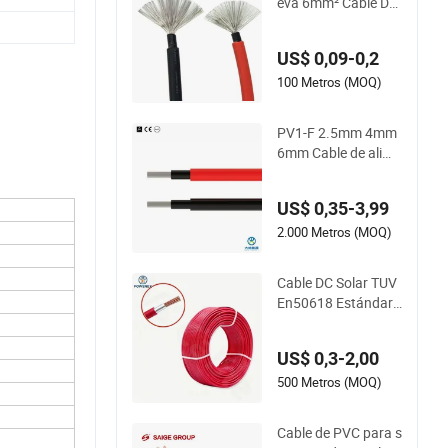
eva 6mm² Cable DC
Solar PV Resistente
a la Intemperie para
US$ 0,09-0,2
Sistemas Fotovoltai
cos
100 Metros (MOQ)
PV1-F 2.5mm 4mm
6mm Cable de alime
ntación de CC Cable
de panel solar Cable
US$ 0,35-3,99
fotovoltaico Rojo y
negro Cable de cobr
2.000 Metros (MOQ)
e estañado de CC C
able solar PV
Cable DC Solar TUV
En50618 Estándar
H1z2z2-K PV1-F pa
ra Sistema Fotovolt
US$ 0,3-2,00
aico 4mm2 6mm2
500 Metros (MOQ)
Cable de PVC para s