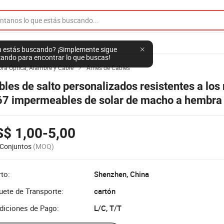
 estás buscando? ¡Simplemente sigue
ando para encontrar lo que buscas!
bra Óptica, Alambre y Cable
Arnés de Cables

bles de salto personalizados resistentes a los
67 impermeables de solar de macho a hembra
$ 1,00-5,00
Conjuntos
(MOQ)
to:
Shenzhen, China
uete de Transporte:
cartón
diciones de Pago:
L/C, T/T