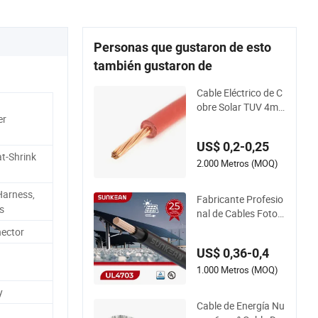
Personas que gustaron de esto
también gustaron de
Cable Eléctrico de C
obre Solar TUV 4m
er
m 6mm 8mm 10mm
Cable de Aislamient
US$ 0,2-0,25
o de Energía PV En5
t-Shrink
0618 UL4703 Cable
2.000 Metros (MOQ)
de Energía Solar DC
Harness,
Fabricante Profesio
s
nal de Cables Fotov
oltaicos 4/6/10mm
ector
1500V Cable de Cob
US$ 0,36-0,4
re Xlpo para Proyec
tos de Plantas Solar
1.000 Metros (MOQ)
es
y
Cable de Energía Nu