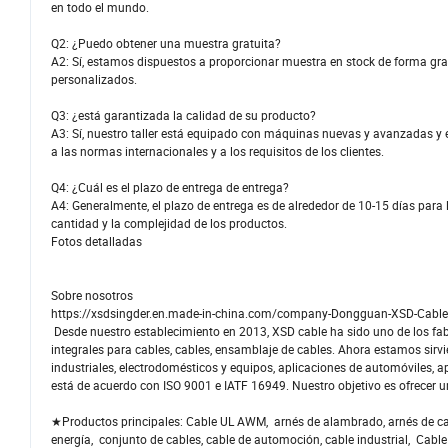
en todo el mundo.
Q2: ¿Puedo obtener una muestra gratuita?
A2: Sí, estamos dispuestos a proporcionar muestra en stock de forma grat
personalizados.
Q3: ¿está garantizada la calidad de su producto?
A3: Sí, nuestro taller está equipado con máquinas nuevas y avanzadas y 
a las normas internacionales y a los requisitos de los clientes.
Q4: ¿Cuál es el plazo de entrega de entrega?
A4: Generalmente, el plazo de entrega es de alrededor de 10-15 días para
cantidad y la complejidad de los productos.
Fotos detalladas
Sobre nosotros
https://xsdsingder.en.made-in-china.com/company-Dongguan-XSD-Cable-
Desde nuestro establecimiento en 2013, XSD cable ha sido uno de los fab
integrales para cables, cables, ensamblaje de cables. Ahora estamos si
industriales, electrodomésticos y equipos, aplicaciones de automóviles, ap
está de acuerdo con ISO 9001 e IATF 16949. Nuestro objetivo es ofrecer un
★Productos principales: Cable UL AWM, arnés de alambrado, arnés de cab
energía, conjunto de cables, cable de automoción, cable industrial, Cable 