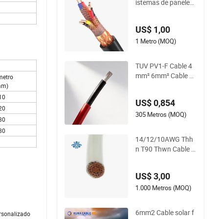
istemas de paneles
solares certificado p
or TUV
US$ 1,00
1 Metro (MOQ)
TUV PV1-F Cable 4
mm² 6mm² Cable S
metro
olar de Alta Tensión
mm)
Libre de Halógenos
,10
US$ 0,854
,20
305 Metros (MOQ)
,30
,80
14/12/10AWG Thh
n T90 Thwn Cable d
e Cobre Eléctrico pa
ra Edificios Bc Flexi
US$ 3,00
ble Control Solar UL
Listado Cable Eléctr
1.000 Metros (MOQ)
ico PVC UL Cable de
Poder
6mm2 Cable solar f
rsonalizado