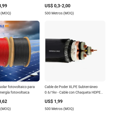
otovoltaico Rojo y negro
Fotovoltaico 4mm2 6mm2
3,99
US$ 0,3-2,00
re estañado de CC Cable
s (MOQ)
500 Metros (MOQ)
olar fotovoltaico para
Cable de Poder XLPE Subterráneo
nergía fotovoltaica
0.6/1kv - Cable con Chaqueta HDPE
para Entierro Directo para Redes y
0,62
US$ 1,99
Granjas Solares
s (MOQ)
500 Metros (MOQ)