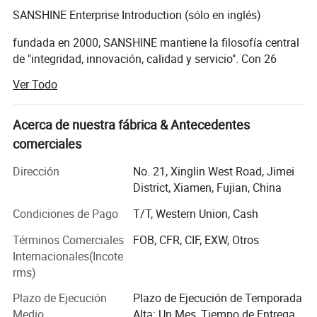
SANSHINE Enterprise Introduction (sólo en inglés)
fundada en 2000, SANSHINE mantiene la filosofía central
de "integridad, innovación, calidad y servicio". Con 26
años de esfuerzos, nos hemos convertido en un fabricante
Ver Todo
líder de maquinaria industrial, instrumentos de prueba
electrónicos y herramientas profesionales (I+D,
producción y ventas). Ofrecemos soluciones integrales, de
Acerca de nuestra fábrica & Antecedentes
alta calidad y rentables para ayudar a las empresas de
comerciales
electrónica globales a mejorar la eficiencia, reducir los
Dirección
No. 21, Xinglin West Road, Jimei
costes y mejorar la competitividad, obteniendo un amplio
District, Xiamen, Fujian, China
reconocimiento y una cooperación a largo plazo con
fabricantes conocidos.
Condiciones de Pago
T/T, Western Union, Cash
Arraigados en el sector de la fabricación de productos
Términos Comerciales
FOB, CFR, CIF, EXW, Otros
electrónicos, nuestros productos cubren diversos campos
Internacionales(Incote
para satisfacer las necesidades de producción y pruebas
rms)
de los clientes, con soluciones profesionales
personalizadas que cumplen con los altos estándares del
Plazo de Ejecución
Plazo de Ejecución de Temporada
sector.
Medio
Alta: Un Mes, Tiempo de Entrega