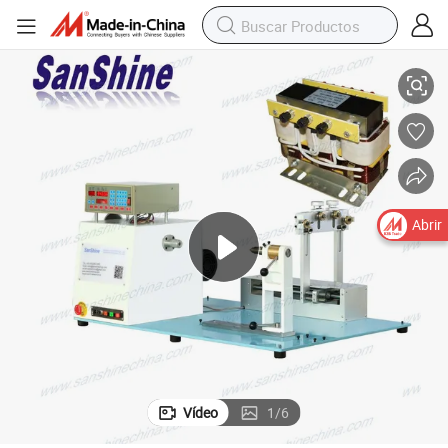
o
Máquina automática de bobinado de bobinas grandes de alambre grues
Abrir
Vídeo
1
/
6