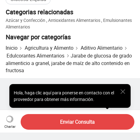
las preocupaciones de los clientes.
Categorias relacionadas
Nuestro equipo profesional, eficiente, experimentado y
Azúcar y Confección
,
Antioxidantes Alimentarios
,
Emulsionantes
confiable espera recibir sus consultas y proporcionarle
Alimentarios
productos y soluciones de calidad.
Navegar por categorías
Inicio
Agricultura y Alimento
Aditivo Alimentario
Edulcorantes Alimentarios
Jarabe de glucosa de grado
alimenticio a granel, jarabe de maíz de alto contenido en
fructosa
Productos Populares
Precio de Productos Populares
Hola
,
haga clic aquí para ponerse en contacto con el
Productos Populares al por Mayor
Comprador de Estrella
proveedor para obtener más información.
Sitio de PC
Perspectivas
Sobre
Acuerdo de Usuario
Política de Privacidad
Contacto
Copyright © 2026 Focus Technology Co., Ltd. All Rights Reserved
Enviar Consulta
Charlar