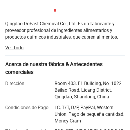
Qingdao DoEast Chemical Co., Ltd. Es un fabricante y
proveedor profesional de ingredientes alimentarios y
productos químicos industriales, que cubren alimentos,
medicina, cosméticos, perforación de petróleo y otras
Ver Todo
industrias.
Desarrollo
Acerca de nuestra fábrica & Antecedentes
comerciales
DOEAST está situado en la hermosa ciudad costera de
Qingdao, y tiene su propio almacén en el puerto de
Dirección
Room 403, E1 Building, No. 1022
Qingdao para la entrega estable y oportuna.
Beilao Road, Licang District,
Qingdao, Shandong, China
Desde su creación en 2015, el negocio de DOEAST ha
aumentado rápidamente, y el volumen de exportación
Condiciones de Pago
LC, T/T, D/P, PayPal, Western
anual ha aumentado de 500 toneladas en 2016 a 5, 000
Union, Pago de pequeña cantidad,
toneladas en 2021. Con un conocimiento profesional de
Money Gram
los productos, un servicio al cliente de alta calidad y una