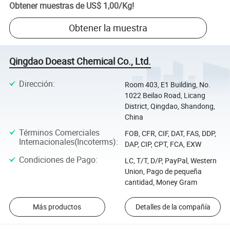
Obtener muestras de
US$ 1,00
/
Kg
!
Obtener la muestra
Qingdao Doeast Chemical Co., Ltd.
Dirección
:
Room 403, E1 Building, No.
1022 Beilao Road, Licang
District, Qingdao, Shandong,
China
Términos Comerciales
FOB, CFR, CIF, DAT, FAS, DDP,
Internacionales(Incoterms)
:
DAP, CIP, CPT, FCA, EXW
Condiciones de Pago
:
LC, T/T, D/P, PayPal, Western
Union, Pago de pequeña
cantidad, Money Gram
Más productos
Detalles de la compañía