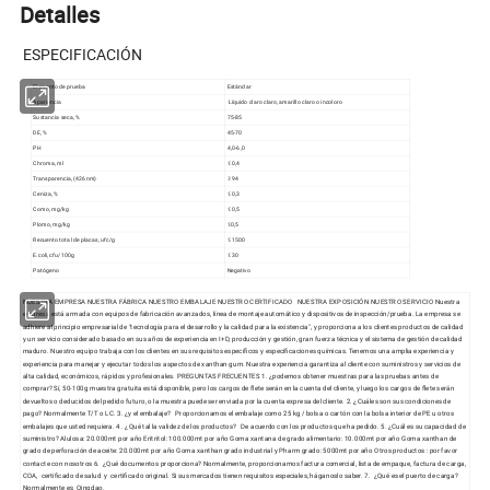
Detalles
ESPECIFICACIÓN
Elemento de prueba
Estándar
Apariencia
Líquido claro claro, amarillo claro o incoloro
Sustancia seca, %
75-85
DE, %
45-70
PH
4,0-6,0
Chroma, ml
≤ 0,4
Transparencia, (426nm)
≥ 94
Ceniza, %
≤ 0,3
Como, mg/kg
≤ 0,5
Plomo, mg/kg
≤0,5
Recuento total de placas, ufc/g
≤ 1500
E.coli, cfu/100g
≤ 30
Patógeno
Negativo
NUESTRA EMPRESA NUESTRA FÁBRICA NUESTRO EMBALAJE NUESTRO CERTIFICADO NUESTRA EXPOSICIÓN NUESTRO SERVICIO Nuestra
empresa está armada con equipos de fabricación avanzados, línea de montaje automático y dispositivos de inspección/prueba. La empresa se
adhiere al principio empresarial de "tecnología para el desarrollo y la calidad para la existencia", y proporciona a los clientes productos de calidad
y un servicio considerado basado en sus años de experiencia en I+D, producción y gestión, gran fuerza técnica y el sistema de gestión de calidad
maduro. Nuestro equipo trabaja con los clientes en sus requisitos específicos y especificaciones químicas. Tenemos una amplia experiencia y
experiencia para manejar y ejecutar todos los aspectos de xanthan gum. Nuestra experiencia garantiza al cliente con suministros y servicios de
alta calidad, económicos, rápidos y profesionales. PREGUNTAS FRECUENTES 1. ¿podemos obtener muestras para las pruebas antes de
comprar? Sí, 50-100g muestra gratuita está disponible, pero los cargos de flete serán en la cuenta del cliente, y luego los cargos de flete serán
devueltos o deducidos del pedido futuro, o la muestra puede ser enviada por la cuenta expresa del cliente. 2. ¿Cuáles son sus condiciones de
pago? Normalmente T/T o LC. 3. ¿y el embalaje? Proporcionamos el embalaje como 25 kg / bolsa o cartón con la bolsa interior de PE u otros
embalajes que usted requiera. 4 . ¿Qué tal la validez de los productos? De acuerdo con los productos que ha pedido. 5. ¿Cuál es su capacidad de
suministro? Alulosa: 20.000mt por año Eritritol: 100.000mt por año Goma xantana de grado alimentario: 10.000mt por año Goma xanthan de
grado de perforación de aceite: 20.000mt por año Goma xanthan grado industrial y Pharm grado: 5000mt por año Otros productos : por favor
contacte con nosotros 6. ¿Qué documentos proporciona? Normalmente, proporcionamos factura comercial, lista de empaque, factura de carga,
COA, certificado de salud y certificado original. Si sus mercados tienen requisitos especiales, háganoslo saber. 7. ¿Qué es el puerto de carga?
Normalmente es Qingdao.