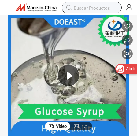
contenido en fructosa
Jarabe de glucosa de grado alimenticio a granel, jarabe de maíz de alto 
Abrir
Vídeo
1
/
1