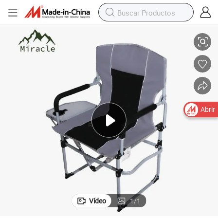
 aire libre, senderismo, viaje, taburete portátil mini silla (16091)
Mueble de toldo plegable de aluminio para playa con sombra para camping al
Abrir
Vídeo
1
/
1