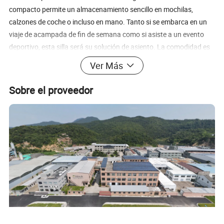
compacto permite un almacenamiento sencillo en mochilas,
calzones de coche o incluso en mano. Tanto si se embarca en un
viaje de acampada de fin de semana como si asiste a un evento
deportivo, esta silla será su solución de asiento. La comodidad es
primordial, y nuestra silla de camping ofrece justo eso. El diseño
Ver Más
ergonómico proporciona una excelente sujeción en la espalda, lo
que le permite relajarse y disfrutar al máximo de sus actividades al
Sobre el proveedor
aire libre. El tejido transpirable mejora la ventilación, evitando las
molestias causadas por el sudor excesivo durante los calurosos
días de verano. La seguridad es nuestra prioridad, y nuestra silla
de camping está equipada con patas robustas y pies
antideslizantes, asegurando estabilidad en varios terrenos. Puede
estar seguro de que esta silla permanecerá estable, incluso en
superficies irregulares. Además, la silla cuenta con un práctico
portavasos, que le permite mantener sus bebidas al alcance.
Invierta en nuestra silla plegable de camping ligera y fácil de llevar
y mejore su experiencia al aire libre. Con su excepcional
portabilidad, durabilidad y comodidad, esta silla es un cambio de