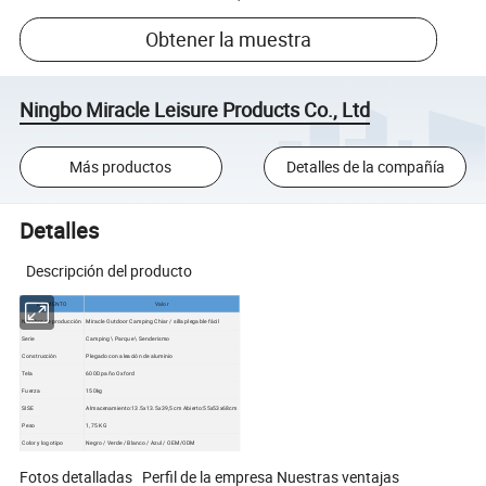
Obtener la muestra
Ningbo Miracle Leisure Products Co., Ltd
Más productos
Detalles de la compañía
Detalles
Descripción del producto
ELEMENTO
Valor
Nombre de producción
Miracle Outdoor Camping Chiar / silla plegable fácil
Serie
Camping \ Parque \ Senderismo
Construcción
Plegado con aleación de aluminio
Tela
600D paño Oxford
Fuerza
150kg
SISE
Almacenamiento:13.5x13.5x39,5 cm Abierto:55x53x68cm
Peso
1,75 KG
Color y logotipo
Negro / Verde / Blanco / Azul / OEM/ODM
Fotos detalladas Perfil de la empresa Nuestras ventajas