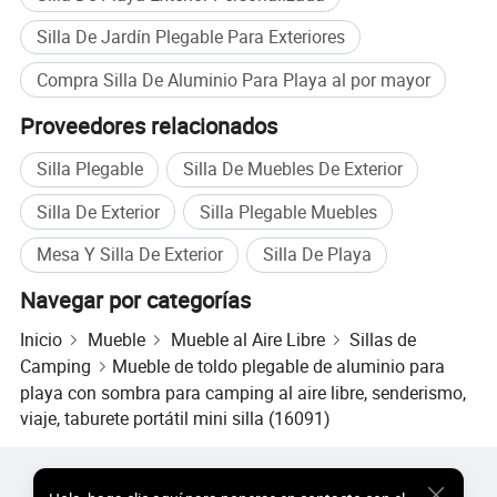
plazo de la empresa.
Silla De Jardín Plegable Para Exteriores
Estamos comprometidos a optimizar y mejorar
continuamente nuestros productos y servicios, y lograr
Compra Silla De Aluminio Para Playa al por mayor
esto a través de la innovación tecnológica continua y la
Proveedores relacionados
expansión de negocios. Nuestro equipo siempre presta
atención a la tendencia del mercado, a la comprensión en
Silla Plegable
Silla De Muebles De Exterior
profundidad de las necesidades de los usuarios, con el fin
de proporcionar productos y servicios de mayor calidad
Silla De Exterior
Silla Plegable Muebles
para satisfacer las necesidades de los diferentes clientes.
Mesa Y Silla De Exterior
Silla De Playa
Desde sillas de camping de alta calidad que se pueden
distribuir fácilmente hasta cómodas camas de
Navegar por categorías
campamento, nuestros productos están diseñados para
Inicio
Mueble
Mueble al Aire Libre
Sillas de
hacer el camping más cómodo y seguro. También
Camping
Mueble de toldo plegable de aluminio para
reconocemos la importancia de la sostenibilidad, por lo
playa con sombra para camping al aire libre, senderismo,
que nos comprometemos a utilizar materiales y procesos
viaje, taburete portátil mini silla (16091)
de fabricación respetuosos con el medio ambiente para
reducir nuestra huella de carbono.
Productos Populares
Precio de Productos Populares
Pero simplemente hacer camping más conveniente no es