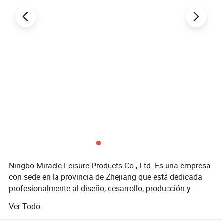
juego. No te pierdas la oportunidad de poseer esta prenda esencial
para exteriores. ¡haga su pedido ahora y embárquese en su
próxima aventura con confianza!
Ningbo Miracle Leisure Products Co., Ltd. Es una empresa
con sede en la provincia de Zhejiang que está dedicada
profesionalmente al diseño, desarrollo, producción y
suministro de sillas plegables, mesas plegables y otros
Ver Todo
productos. Desde su creación, siempre hemos adherido a