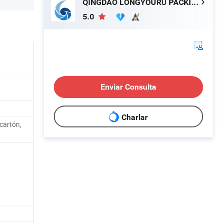
QINGDAO LONGYOURU PACKING CO., LTD.
5.0
Enviar Consulta
Charlar
cartón,