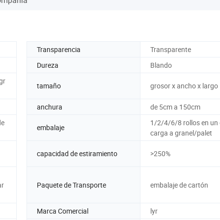
Transparencia
Transparente
Dureza
Blando
gr
tamaño
grosor x ancho x largo
anchura
de 5cm a 150cm
de
1/2/4/6/8 rollos en un 
embalaje
carga a granel/palet
capacidad de estiramiento
>250%
ar
Paquete de Transporte
embalaje de cartón
Marca Comercial
lyr