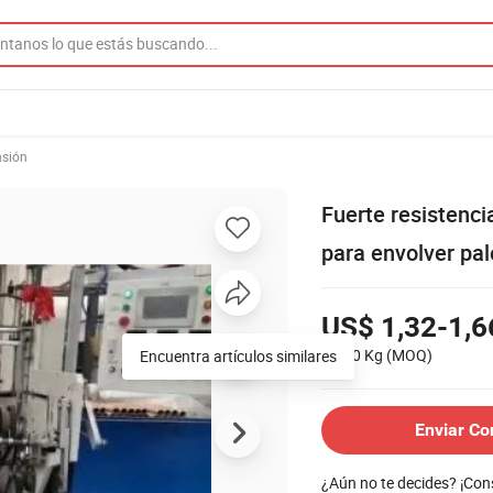
nsión
Fuerte resistenci
para envolver pal
US$ 1,32-1,6
2.000 Kg
(MOQ)
Enviar Co
¿Aún no te decides? ¡Co