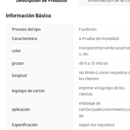
Descripción de Producto
Información Básica
Proceso del tipo
Fundición
Característica
a Prueba de Humedad
transparente/verde/azul/ne
color
o, etc.
grosor
de 8 a 35 micras
sin límite o como requisitos 
longitud
los clientes
imprimir el logotipo de los
logotipo de cartón
clientes
embalaje de
aplicación
cartón/palets,movimiento,c
ga
Especificación
según los requisitos