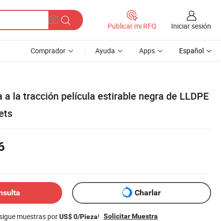
Iniciar sesión
Publicar mi RFQ
Comprador
Ayuda
Apps
Español
a a la tracción película estirable negra de LLDPE
ets
6
nsulta
Charlar
nsigue muestras por
!
Solicitar Muestra
US$ 0/Pieza