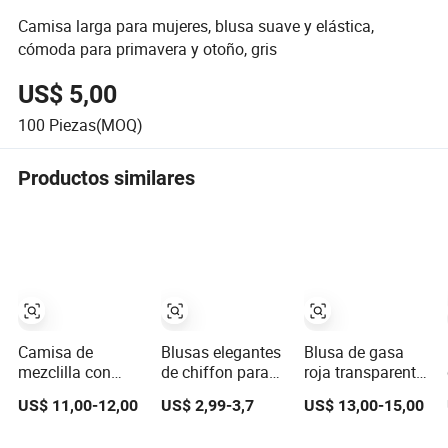
Camisa larga para mujeres, blusa suave y elástica,
cómoda para primavera y otoño, gris
US$ 5,00
100
Piezas(MOQ)
Productos similares
Camisa de
Blusas elegantes
Blusa de gasa
mezclilla con
de chiffon para
roja transparente
cuello de punto,
mujeres,
con pliegues y
US$ 11,00-12,00
US$ 2,99-3,7
US$ 13,00-15,00
mangas
camisetas
puños con
abullonadas
casuales de
volantes, blusa