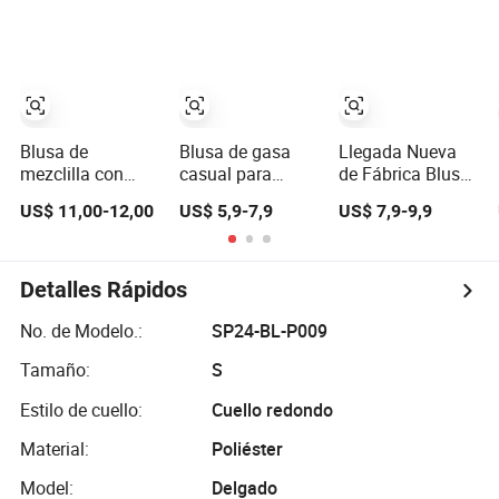
transparentes y
manga larga con
suelta casual
peplum, blusa de
volantes
para mujeres
mezclilla
ajustada con
botones
Blusa de
Blusa de gasa
Llegada Nueva
mezclilla con
casual para
de Fábrica Blusa
cuello de pie para
mujeres, blusas
de Mujer con
US$ 11,00-12,00
US$ 5,9-7,9
US$ 7,9-9,9
mujer, mangas
de manga larga,
Volantes de Gasa
largas de tul con
cuello redondo,
de Talla Grande
volantes y
puños elásticos,
con Cintura
cinturón a juego
camisas
Envueltos y
Detalles Rápidos
elegantes para
Estampado Floral
mujeres
en V
No. de Modelo.:
SP24-BL-P009
Tamaño:
S
Estilo de cuello:
Cuello redondo
Material:
Poliéster
Model:
Delgado