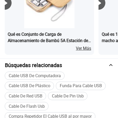
un reemplazo gratuito en un año, y garantías de por vida
para todos nuestros productos.
Cada mes, nuestra fábrica saca 2,2 millones de piezas
cada mes, así que podemos enviar tus pedidos de 1, 000
unidades en solo 10 días. Para obtener un catálogo de
Qué es Conjunto de Carga de
Qué es 1
productos actualizado, póngase en contacto con nosotros
Almacenamiento de Bambú 5A Estación de
macho a 
ahora.
Carga Rápida de Madera Cuadrada
voltaje
Ver Más
Búsquedas relacionadas
Cable USB De Computadora
Cable USB De Plástico
Funda Para Cable USB
Cable De Red USB
Cable De Pin Usb
Cable De Flash Usb
Compra Repetidor El Cable USB al por mayor