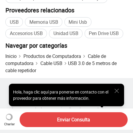
Proveedores relacionados
USB
Memoria USB
Mini Usb
Accesorios USB
Unidad USB
Pen Drive USB
Navegar por categorías
Inicio
Productos de Computadora
Cable de
computadora
Cable USB
USB 3.0 de 5 metros de
cable repetidor
Productos Populares
Precio de Productos Populares
Hola
,
haga clic aquí para ponerse en contacto con el
Productos Populares al por Mayor
Comprador de Estrella
proveedor para obtener más información.
Sitio de PC
Perspectivas
Sobre
Acuerdo de Usuario
Política de Privacidad
Contacto
Copyright © 2026 Focus Technology Co., Ltd. All Rights Reserved
Enviar Consulta
Charlar