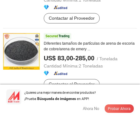
Cantidad Mínima:
1 Tonelada
Contactar al Proveedor
Diferentes tamaños de partículas de arena de escoria
de cobre/arena de emery ...
US$ 83,00-285,00
/ Tonelada
Cantidad Mínima:
2 Toneladas
Contactar al Proveedor
¿Quieres una mejor manera de encontrar productos?
¡Prueba
en APP!
Búsqueda de imágenes
Ahora No
Probar Ahora
Exceso de Redondez 90% Perlas de Vidrio para el
Arenado
US$ 380,00-400,00
/ Tonelada
Cantidad Mínima:
1 Tonelada