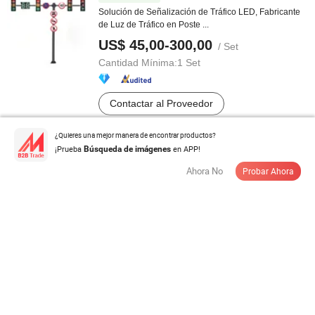
Solución de Señalización de Tráfico LED, Fabricante
de Luz de Tráfico en Poste ...
US$ 45,00-300,00
/ Set
Cantidad Mínima:
1 Set
Contactar al Proveedor
¿Quieres una mejor manera de encontrar productos?
¡Prueba
en APP!
Búsqueda de imágenes
Luz de advertencia LED
Ahora No
Probar Ahora
US$ 11,00-12,00
/ Pieza
Cantidad Mínima:
100 Piezas
Contactar al Proveedor
Luz de Advertencia Intermitente LED para Seguridad
Vial (DSM-03) Lámpara de ...
US$ 2,00-2,4
/ Pieza