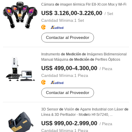
Cámara
de
imagen térmica Flir E8-Xt con Msx y Wi-Fi
US$ 3.126,00-3.226,00
/ Set
Cantidad Mínima:
1 Set
Contactar al Proveedor
Instrumento
de
Medición
de
Imágenes Bidimensional
Manual Máquina
de
Medición
de
Perfiles Ópticos
US$ 499,00-4.300,00
/ Pieza
Cantidad Mínima:
1 Pieza
Contactar al Proveedor
3D Sensor
de
Visión
de
Agarre Industrial con Láser
de
Línea & 3D Perfilador - Mo
de
lo Hf-Sr7240, ...
US$ 999,00-2.999,00
/ Pieza
Cantidad Mínima:
1 Pieza