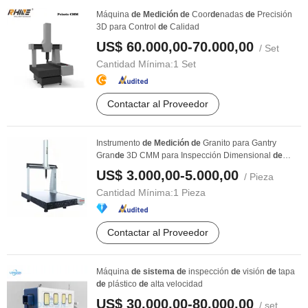
Máquina
de
Medición
de
Coor
de
nadas
de
Precisión
3D para Control
de
Calidad
US$ 60.000,00-70.000,00
/ Set
Cantidad Mínima:
1 Set
Contactar al Proveedor
Instrumento
de
Medición
de
Granito para Gantry
Gran
de
3D CMM para Inspección Dimensional
de
Mol
de
s ...
US$ 3.000,00-5.000,00
/ Pieza
Cantidad Mínima:
1 Pieza
Contactar al Proveedor
Máquina
de
sistema
de
inspección
de
visión
de
tapa
de
plástico
de
alta velocidad
US$ 30.000,00-80.000,00
/ set