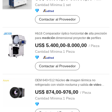
Cantidad Mínima:
1 set
Contactar al Proveedor
Hb16 Comparador óptico horizontal
de
alta precisión
para
medición
dimensional proyector
de
perfiles
US$ 5.400,00-8.000,00
/ Pieza
Cantidad Mínima:
1 Pieza
Contactar al Proveedor
OEM 640×512 Núcleo
de
imagen térmica no
refrigerado con visión nocturna y salida
de
video
analógica ...
US$ 874,00-976,00
/ Pieza
Cantidad Mínima:
1 Pieza