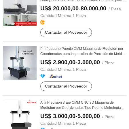
Gantry con Control
de
Bucle Cerrado Completo para ...
US$ 20.000,00-80.000,00
/ Pieza
Cantidad Mínima:
1 Pieza
Contactar al Proveedor
Pm Pequeño Puente CMM Máquina
de
Medición
por
Coor
de
nadas para Inspección
de
Precisión
de
Mol
de
s
...
US$ 2.900,00-3.000,00
/ Pieza
Cantidad Mínima:
1 Pieza
Contactar al Proveedor
Alta Precisión 3 Eje CMM CNC 3D Máquina
de
Medición
por Coor
de
nadas Tipo Puente Metrología ...
US$ 3.000,00-5.000,00
/ Pieza
Cantidad Mínima:
1 Pieza