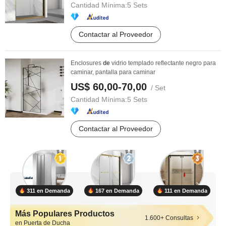
Cantidad Mínima:
5 Sets
Contactar al Proveedor
Enclosures
de
vidrio templado reflectante negro para
caminar, pantalla para caminar
US$ 60,00-70,00
/ Set
Cantidad Mínima:
5 Sets
Contactar al Proveedor
311 en Demanda
167 en Demanda
111 en Demanda
Más Populares Productos
1.600+ Consultas
en Puerta de Ducha