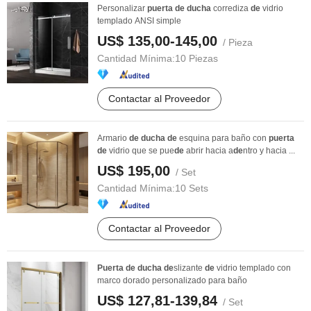
Personalizar
puerta
de
ducha
corrediza
de
vidrio
templado ANSI simple
US$ 135,00-145,00
/ Pieza
Cantidad Mínima:
10 Piezas
Contactar al Proveedor
Armario
de
ducha
de
esquina para baño con
puerta
de
vidrio que se pue
de
abrir hacia a
de
ntro y hacia ...
US$ 195,00
/ Set
Cantidad Mínima:
10 Sets
Contactar al Proveedor
Puerta
de
ducha
de
slizante
de
vidrio templado con
marco dorado personalizado para baño
US$ 127,81-139,84
/ Set