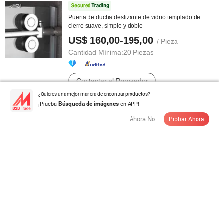
Puerta de ducha deslizante de vidrio templado de
cierre suave, simple y doble
US$ 160,00-195,00
/ Pieza
Cantidad Mínima:
20 Piezas
Contactar al Proveedor
¿Quieres una mejor manera de encontrar productos?
¡Prueba
en APP!
Búsqueda de imágenes
Ahora No
Probar Ahora
Puertas de ducha pivotantes con perfil de aluminio de
extensión
US$ 38,00
/ Set
Cantidad Mínima:
50 Sets
Contactar al Proveedor