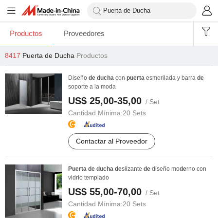
Productos
Proveedores
8417
Puerta de Ducha
Productos
Diseño
de
ducha
con
puerta
esmerilada y barra
de
soporte a la moda
US$ 25,00-35,00
/ Set
Cantidad Mínima:
20 Sets
Contactar al Proveedor
Puerta
de
ducha
de
slizante
de
diseño mo
de
rno con
vidrio templado
US$ 55,00-70,00
/ Set
Cantidad Mínima:
20 Sets