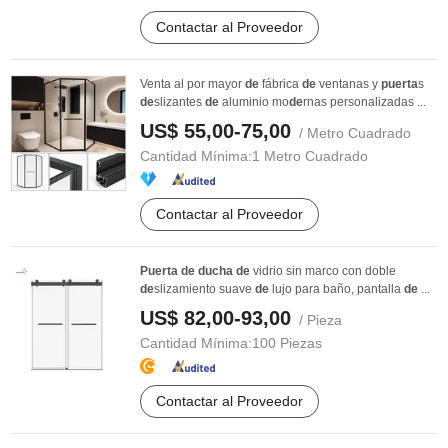
Contactar al Proveedor
Venta al por mayor
de
fábrica
de
ventanas y
puerta
s
de
slizantes
de
aluminio mo
de
rnas personalizadas ...
US$ 55,00-75,00
/ Metro Cuadrado
Cantidad Mínima:
1 Metro Cuadrado
Contactar al Proveedor
Puerta
de
ducha
de
vidrio sin marco con doble
de
slizamiento suave
de
lujo para baño, pantalla
de
...
US$ 82,00-93,00
/ Pieza
Cantidad Mínima:
100 Piezas
Contactar al Proveedor