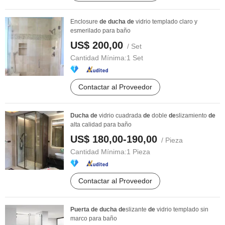
Enclosure
de
ducha
de
vidrio templado claro y
esmerilado para baño
US$ 200,00
/ Set
Cantidad Mínima:
1 Set
Contactar al Proveedor
Ducha
de
vidrio cuadrada
de
doble
de
slizamiento
de
alta calidad para baño
US$ 180,00-190,00
/ Pieza
Cantidad Mínima:
1 Pieza
Contactar al Proveedor
Puerta
de
ducha
de
slizante
de
vidrio templado sin
marco para baño