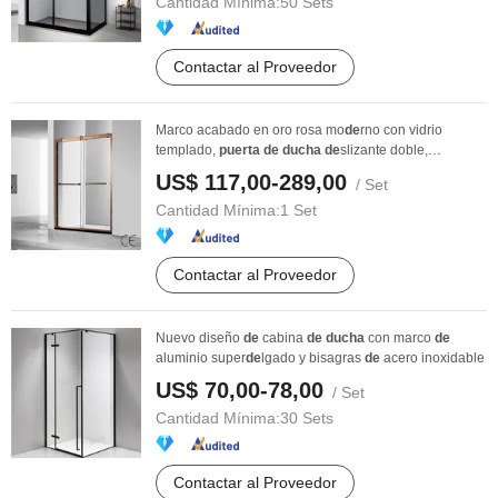
Cantidad Mínima:
50 Sets
Contactar al Proveedor
Marco acabado en oro rosa mo
de
rno con vidrio
templado,
puerta
de
ducha
de
slizante doble,
cerramiento ...
US$ 117,00-289,00
/ Set
Cantidad Mínima:
1 Set
Contactar al Proveedor
Nuevo diseño
de
cabina
de
ducha
con marco
de
aluminio super
de
lgado y bisagras
de
acero inoxidable
US$ 70,00-78,00
/ Set
Cantidad Mínima:
30 Sets
Contactar al Proveedor