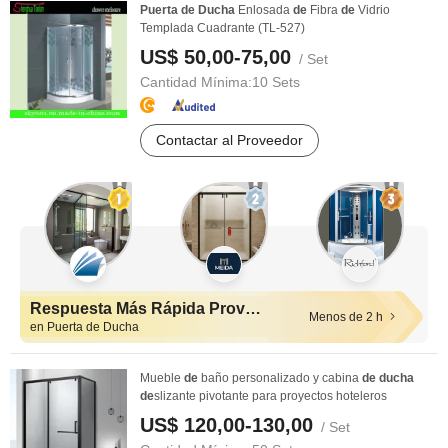
Puerta
de
Ducha
Enlosada
de
Fibra
de
Vidrio
Templada Cuadrante (TL-527)
US$ 50,00-75,00
/ Set
Cantidad Mínima:
10 Sets
Contactar al Proveedor
Respuesta Más Rápida Proveedores
Menos de 2 h
en Puerta de Ducha
Mueble
de
baño personalizado y cabina
de
ducha
de
slizante pivotante para proyectos hoteleros
US$ 120,00-130,00
/ Set