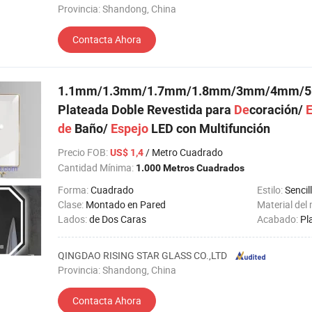
Provincia: Shandong, China
Contacta Ahora
1.1mm/1.3mm/1.7mm/1.8mm/3mm/4mm/5
Plateada Doble Revestida para
De
coración/
E
de
Baño/
Espejo
LED con Multifunción
Precio FOB
:
/ Metro Cuadrado
US$ 1,4
Cantidad Mínima:
1.000 Metros Cuadrados
Forma:
Cuadrado
Estilo:
Sencil
Clase:
Montado en Pared
Material del
Lados:
de Dos Caras
Acabado:
Pl
QINGDAO RISING STAR GLASS CO.,LTD
Provincia: Shandong, China
Contacta Ahora