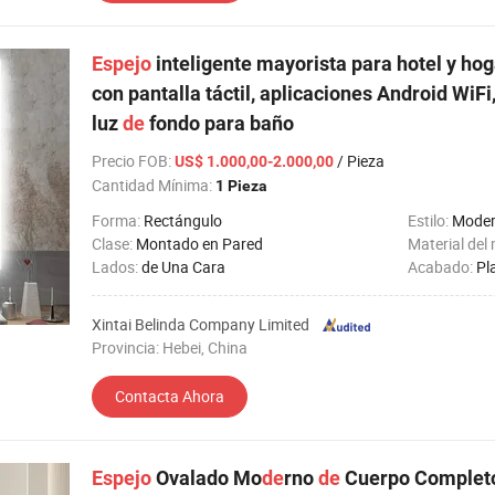
Espejo
inteligente mayorista para hotel y hog
con pantalla táctil, aplicaciones Android WiFi
luz
de
fondo para baño
Precio FOB
:
/ Pieza
US$ 1.000,00-2.000,00
Cantidad Mínima:
1 Pieza
Forma:
Rectángulo
Estilo:
Mode
Clase:
Montado en Pared
Material del
Lados:
de Una Cara
Acabado:
Pl
Xintai Belinda Company Limited
Provincia: Hebei, China
Contacta Ahora
Espejo
Ovalado Mo
de
rno
de
Cuerpo Complet