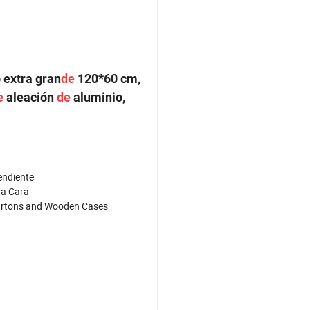
extra gran
de
120*60 cm,
e
aleación
de
aluminio,
endiente
na Cara
rtons and Wooden Cases