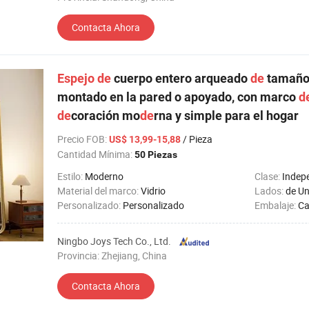
Contacta Ahora
Espejo
de
cuerpo entero arqueado
de
tamaño 
montado en la pared o apoyado, con marco
d
de
coración mo
de
rna y simple para el hogar
Precio FOB
:
/ Pieza
US$ 13,99-15,88
Cantidad Mínima:
50 Piezas
Estilo:
Moderno
Clase:
Indep
Material del marco:
Vidrio
Lados:
de U
Personalizado:
Personalizado
Embalaje:
Ca
Ningbo Joys Tech Co., Ltd.
Provincia: Zhejiang, China
Contacta Ahora