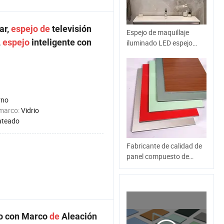
ar,
espejo
de
televisión
Espejo de maquillaje
,
espejo
inteligente con
iluminado LED espejo
iluminado compacto
espejo del baño
rno
 marco:
Vidrio
ateado
Fabricante de calidad de
panel compuesto de
aluminio espejo dorado
o con Marco
de
Aleación