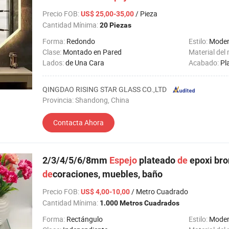
Precio FOB
:
/ Pieza
US$ 25,00-35,00
Cantidad Mínima:
20 Piezas
Forma:
Redondo
Estilo:
Mode
Clase:
Montado en Pared
Material del
Lados:
de Una Cara
Acabado:
Pl
QINGDAO RISING STAR GLASS CO.,LTD
Provincia: Shandong, China
Contacta Ahora
2/3/4/5/6/8mm
Espejo
plateado
de
epoxi bro
de
coraciones, muebles, baño
Precio FOB
:
/ Metro Cuadrado
US$ 4,00-10,00
Cantidad Mínima:
1.000 Metros Cuadrados
Forma:
Rectángulo
Estilo:
Mode