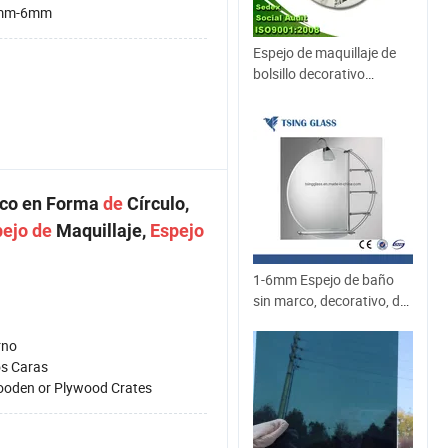
mm-6mm
Espejo de maquillaje de
bolsillo decorativo
personalizado para
carnaval promocional
rco en Forma
de
Círculo,
pejo
de
Maquillaje,
Espejo
1-6mm Espejo de baño
sin marco, decorativo, de
pared, de aluminio
plateado, con vidrio
rno
antiguo, espejo de
os Caras
superficie frontal con
oden or Plywood Crates
borde biselado