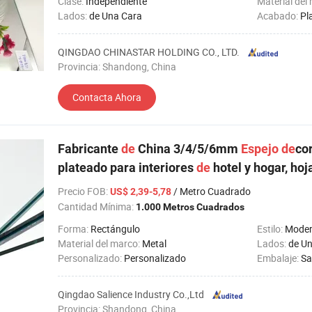
Clase:
Independiente
Material del
Lados:
de Una Cara
Acabado:
Pl
QINGDAO CHINASTAR HOLDING CO., LTD.
Provincia: Shandong, China
Contacta Ahora
Fabricante
de
China 3/4/5/6mm
Espejo
de
co
plateado para interiores
de
hotel y hogar, hoj
Precio FOB
:
/ Metro Cuadrado
US$ 2,39-5,78
Cantidad Mínima:
1.000 Metros Cuadrados
Forma:
Rectángulo
Estilo:
Mode
Material del marco:
Metal
Lados:
de U
Personalizado:
Personalizado
Embalaje:
Saf
Qingdao Salience Industry Co.,Ltd
Provincia: Shandong, China