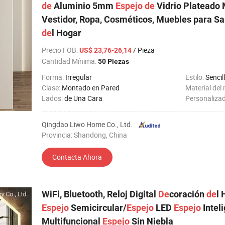
de
Aluminio 5mm
Espejo
de
Vidrio Plateado 
Vestidor, Ropa, Cosméticos, Muebles para S
de
l Hogar
Precio FOB
:
/ Pieza
US$ 23,76-26,14
Cantidad Mínima:
50 Piezas
Forma:
Irregular
Estilo:
Sencil
Clase:
Montado en Pared
Material del
Lados:
de Una Cara
Personaliza
Qingdao Liwo Home Co., Ltd.
Provincia: Shandong, China
Contacta Ahora
WiFi, Bluetooth, Reloj Digital
De
coración
de
l 
Espejo
Semicircular/
Espejo
LED
Espejo
Intel
Multifuncional
Espejo
Sin Niebla