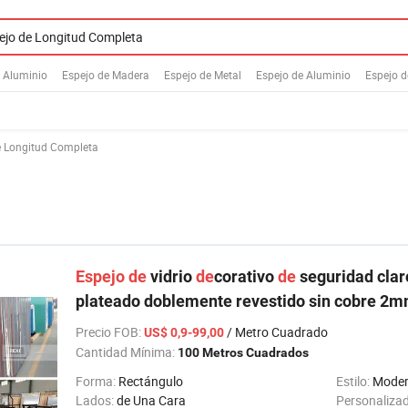
e Aluminio
Espejo de Madera
Espejo de Metal
Espejo de Aluminio
Espejo 
e Longitud Completa
Espejo
de
vidrio
de
corativo
de
seguridad clar
plateado doblemente revestido sin cobr
Precio FOB
:
/ Metro Cuadrado
US$ 0,9-99,00
Cantidad Mínima:
100 Metros Cuadrados
Forma:
Rectángulo
Estilo:
Mode
Lados:
de Una Cara
Personaliza