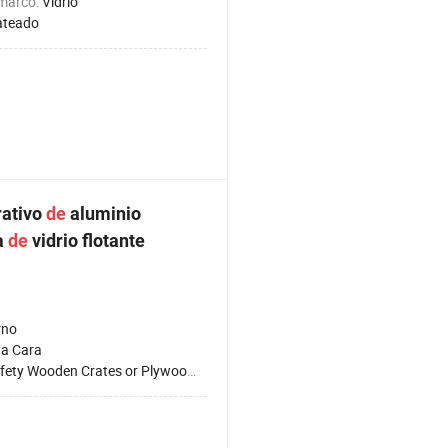
 marco:
Vidrio
ateado
rativo
de
aluminio
a
de
vidrio flotante
rno
na Cara
ety Wooden Crates or Plywood Crates Packing.