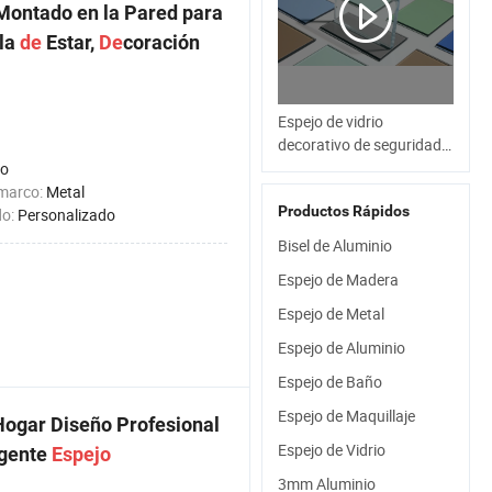
Montado en la Pared para
ala
de
Estar,
De
coración
Espejo de vidrio
decorativo de seguridad
claro flotante de aluminio
lo
plateado doblemente
 marco:
Metal
Productos Rápidos
revestido sin cobre 2mm
do:
Personalizado
3mm 4mm 5mm 6mm
Bisel de Aluminio
Espejo de Madera
Espejo de Metal
Espejo de Aluminio
Espejo de Baño
Espejo de Maquillaje
Hogar Diseño Profesional
Espejo de Vidrio
igente
Espejo
3mm Aluminio