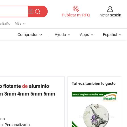
Iniciar sesión
Publicar mi RFQ
de Baño
Más
Comprador
Ayuda
Apps
Español
Tal vez también le guste
o flotante
de
aluminio
e 2mm 3mm 4mm 5mm 6mm
rno
do:
Personalizado