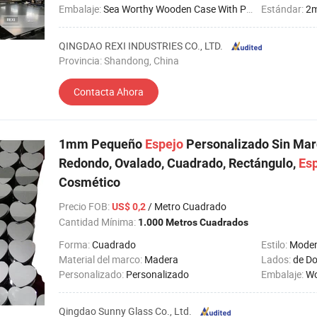
Embalaje:
Sea Worthy Wooden Case With Paper Interelayer
Estándar:
2
QINGDAO REXI INDUSTRIES CO., LTD.
Provincia: Shandong, China
Contacta Ahora
1mm Pequeño
Espejo
Personalizado Sin Ma
Redondo, Ovalado, Cuadrado, Rectángulo,
Es
Cosmético
Precio FOB
:
/ Metro Cuadrado
US$ 0,2
Cantidad Mínima:
1.000 Metros Cuadrados
Forma:
Cuadrado
Estilo:
Mode
Material del marco:
Madera
Lados:
de D
Personalizado:
Personalizado
Embalaje:
Wo
Qingdao Sunny Glass Co., Ltd.