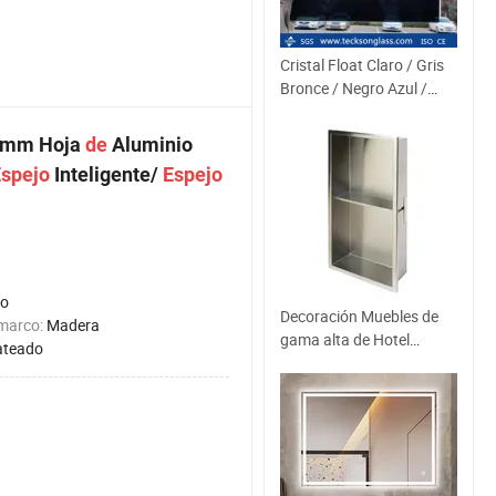
Cristal Float Claro / Gris
Bronce / Negro Azul /
Cristal Float para
Edificios
mm Hoja
de
Aluminio
spejo
Inteligente/
Espejo
lo
Decoración Muebles de
 marco:
Madera
gama alta de Hotel
ateado
incrustado en la
Estantería Metálica de
pared Dormitorio Cocina
Baño Ducha de metal
hueco