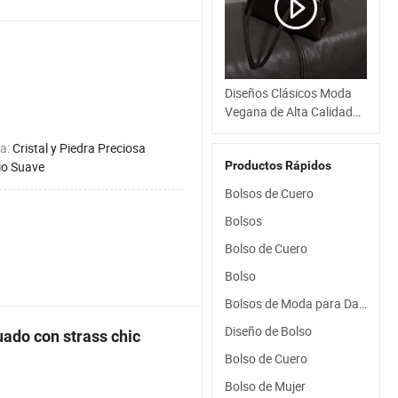
biodegradable
Diseños Clásicos Moda
Vegana de Alta Calidad
Cartera de Cuero de
ca:
Cristal y Piedra Preciosa
Cáscara de Manzana
o Suave
Productos Rápidos
Bandolera
Bolsos de Cuero
Bolsos
Bolso de Cuero
Bolso
Bolsos de Moda para Damas
Diseño de Bolso
ado con strass chic
Bolso de Cuero
Bolso de Mujer