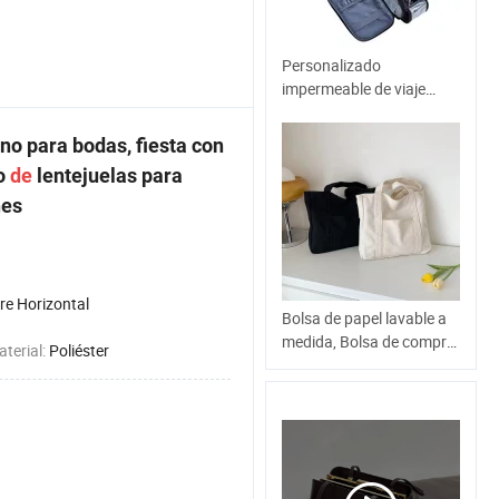
Personalizado
impermeable de viaje
grande afeitado Dopp Kit
de baño artículos de
o para bodas, fiesta con
tocador Organizador
so
de
lentejuelas para
Bolsa de maquillaje PU
nes
Reilet de cuero Bolsas
cosméticos Bolsa de aseo
Para hombres
re Horizontal
Bolsa de papel lavable a
medida, Bolsa de compra
aterial:
Poliéster
de Tote, bolsa de mango
Tyvek DuPont, bolsa
duradera Eco, bolsa
reutilizable, bolsa de
shopper de diseño
vintage, bolsa de regalo