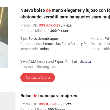
Nuevo bolso
de
mano elegante y lujoso con 
abotonado, versátil para banquetes, para mu
Precio FOB
:
/ Pieza
US$ 4,49-5,29
Cantidad Mínima:
1.000 Piezas
Tipo:
Bolso de embrague
Material:
PU
Característica:
Lentejuelas,Retro,Cristal y Piedra Preciosa,Flor,Perlas,Cadena
Dentro del m
Temporada:
Todos
Impermeabl
Yiwu G&M Import and Export Co., Ltd
Provincia: Zhejiang, China
Contacta Ahora
Bolso
de
mano para mujeres
Precio FOB
:
/ Pieza
US$ 8,96-9,96
Cantidad Mínima:
300 Piezas