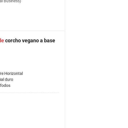
al Business)
de
corcho vegano a base
re Horizontal
ial duro
Todos