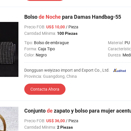
Bolso
de
Noche
para Damas Handbag-55
Precio FOB
:
/ Pieza
US$ 10,00
Cantidad Mínima:
100 Piezas
Tipo:
Bolso de embrague
Material:
PU
Forma:
Caja Tipo
Característi
Color:
Negro
Dureza:
Medi
Dongguan weiyizao import and Export Co., Ltd.
Provincia: Guangdong, China
Contacta Ahora
Conjunto
de
zapato y bolso para mujer acentu
Precio FOB
:
/ Pieza
US$ 36,00
Cantidad Mínima:
2 Piezas