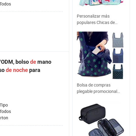
Todos
Personalizar más
populares Chicas de
lentejuelas elegante
Unicornio Mochila escolar
de poliéster con bolsa de
almuerzo y la Bolsa de
lápiz
M/ODM, bolso
de
mano
lso
de
noche
para
Bolsa de compras
plegable promocional
reciclable personalizada
reutilizable bolsa de
 Tipo
compras ecológica regalo
Todos
de almacenamiento RPET
rton
algodón poliéster para
conferencias eventos
bolsa de supermercado