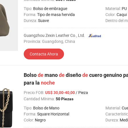
Tipo:
Bolso de embrague
Material:
PU
Forma:
Tipo de masa hervida
Color:
Caqui
Dureza:
Suave
Dentro del m
Guangzhou Zexin Leather Co., Ltd.
Provincia: Guangdong, China
Contacta Ahora
Bolso
de
mano
de
diseño
de
cuero genuino p
para la
noche
Precio FOB
:
/ Pieza
US$ 30,00-40,00
Cantidad Mínima:
50 Piezas
Tipo:
Bolso de Mano
Material:
Cue
Forma:
Square Horizontal
Característi
Color:
Negro
Dureza:
Medi