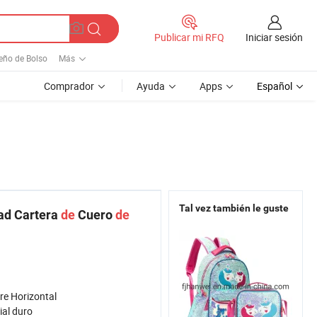
Iniciar sesión
Publicar mi RFQ
eño de Bolso
Más
Comprador
Ayuda
Apps
Español
Tal vez también le guste
ad Cartera
de
Cuero
de
re Horizontal
ial duro