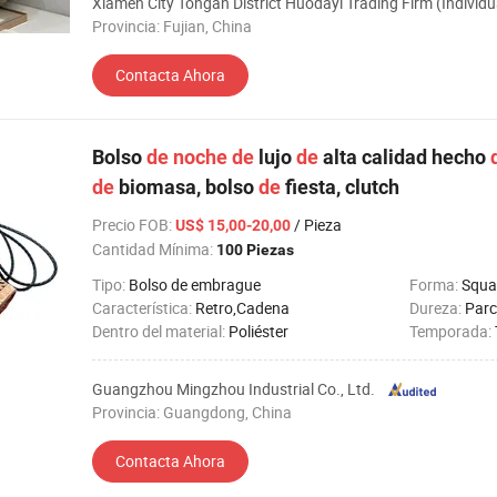
Xiamen City Tongan District Huodayi Trading Firm (Individu
Provincia: Fujian, China
Contacta Ahora
Bolso
de
noche
de
lujo
de
alta calidad hecho
de
biomasa, bolso
de
fiesta, clutch
Precio FOB
:
/ Pieza
US$ 15,00-20,00
Cantidad Mínima:
100 Piezas
Tipo:
Bolso de embrague
Forma:
Squa
Característica:
Retro,Cadena
Dureza:
Parc
Dentro del material:
Poliéster
Temporada:
Guangzhou Mingzhou Industrial Co., Ltd.
Provincia: Guangdong, China
Contacta Ahora