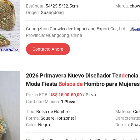
Estándar:
54*25.5*32.5cm
Marca:
chow
Origen:
Guangdong
Guangzhou Chowleedee Import and Export Co., Ltd.
Provincia: Guangdong, China
Contacta Ahora
2026 Primavera Nuevo Diseñador Ten
de
ncia
Moda Fiesta
Bolsos
de
Hombro para Mujeres
Precio FOB
:
/ Pieza
US$ 15,00-50,00
Cantidad Mínima:
1 Pieza
Tipo:
Bolsa de Hombro
Material:
Cue
Forma:
Square Horizontal
Característi
Color:
Negro
Dureza:
Sua