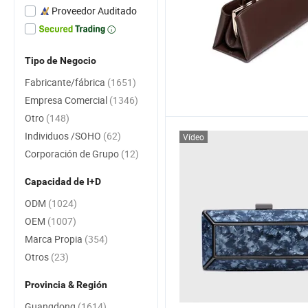
Proveedor Auditado
Tipo de Negocio
Fabricante/fábrica
(1651)
Empresa Comercial
(1346)
Otro
(148)
Individuos /SOHO
(62)
Vídeo
Corporación de Grupo
(12)
Capacidad de I+D
ODM
(1024)
OEM
(1007)
Marca Propia
(354)
Otros
(23)
Provincia & Región
Guangdong
(1614)