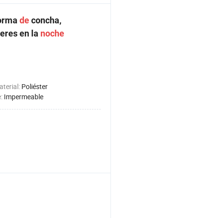
forma
de
concha,
jeres en la
noche
aterial:
Poliéster
e:
Impermeable