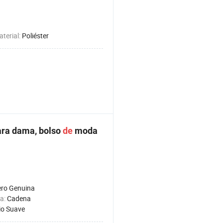
aterial:
Poliéster
ara dama, bolso
de
moda
ro Genuina
ca:
Cadena
o Suave