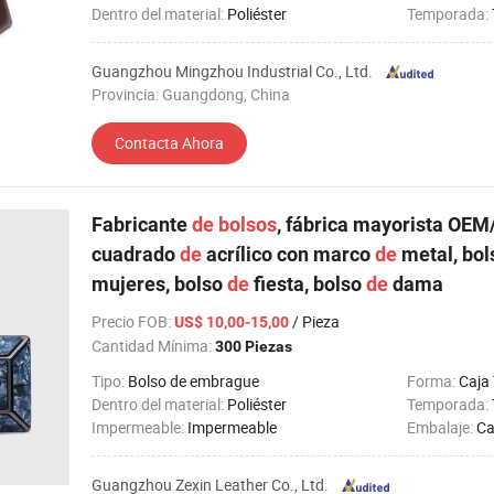
Dentro del material:
Poliéster
Temporada:
Guangzhou Mingzhou Industrial Co., Ltd.
Provincia: Guangdong, China
Contacta Ahora
Fabricante
de
bolsos
, fábrica mayorista OE
cuadrado
de
acrílico con marco
de
metal, bo
mujeres, bolso
de
fiesta, bolso
de
dama
Precio FOB
:
/ Pieza
US$ 10,00-15,00
Cantidad Mínima:
300 Piezas
Tipo:
Bolso de embrague
Forma:
Caja
Dentro del material:
Poliéster
Temporada:
Impermeable:
Impermeable
Embalaje:
Ca
Guangzhou Zexin Leather Co., Ltd.