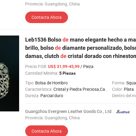
Provincia: Guangdong, China
Contacta Ahora
Leb1536 Bolso
de
mano elegante hecho a man
brillo, bolso
de
diamante personalizado, bol
damas, clutch
de
cristal dorado con rhinesto
Precio FOB
:
/ Pieza
US$ 31,99-45,99
Cantidad Mínima:
5 Piezas
Tipo:
Bolsa de Hombro
Forma:
Squa
Característica:
Cristal y Piedra Preciosa,Cadena
Color:
Plata
Dureza:
Parcial duro
Dentro del m
Guangzhou Evergreen Leather Goods Co., Ltd.
Provincia: Guangdong, China
Contacta Ahora