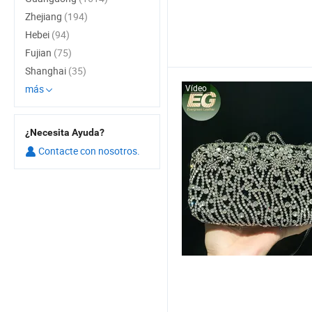
Zhejiang
(194)
Hebei
(94)
Fujian
(75)
Shanghai
(35)
más
Vídeo
¿Necesita Ayuda?
Contacte con nosotros.