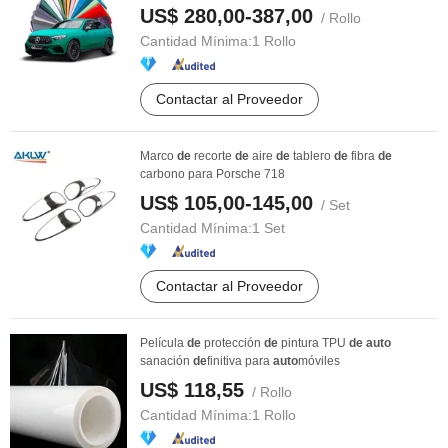
US$ 280,00-387,00
/ Rollo
Cantidad Mínima:
1 Rollo
Contactar al Proveedor
Marco
de
recorte
de
aire
de
tablero
de
fibra
de
carbono para Porsche 718
US$ 105,00-145,00
/ Set
Cantidad Mínima:
1 Set
Contactar al Proveedor
Película
de
protección
de
pintura TPU
de
auto
sanación
de
finitiva para
auto
móviles
US$ 118,55
/ Rollo
Cantidad Mínima:
1 Rollo