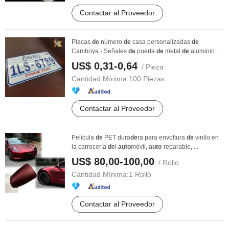
Contactar al Proveedor
Placas
de
número
de
casa personalizadas
de
Camboya - Señales
de
puerta
de
metal
de
aluminio ...
US$ 0,31-0,64
/ Pieza
Cantidad Mínima:
100 Piezas
Contactar al Proveedor
Película
de
PET dura
de
ra para envoltura
de
vinilo en
la carrocería
de
l
auto
móvil,
auto
-reparable, ...
US$ 80,00-100,00
/ Rollo
Cantidad Mínima:
1 Rollo
Contactar al Proveedor