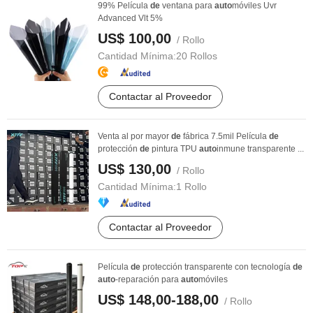
99% Película
de
ventana para
auto
móviles Uvr
Advanced Vlt 5%
US$ 100,00
/ Rollo
Cantidad Mínima:
20 Rollos
Contactar al Proveedor
Venta al por mayor
de
fábrica 7.5mil Película
de
protección
de
pintura TPU
auto
inmune transparente ...
US$ 130,00
/ Rollo
Cantidad Mínima:
1 Rollo
Contactar al Proveedor
Película
de
protección transparente con tecnología
de
auto
-reparación para
auto
móviles
US$ 148,00-188,00
/ Rollo