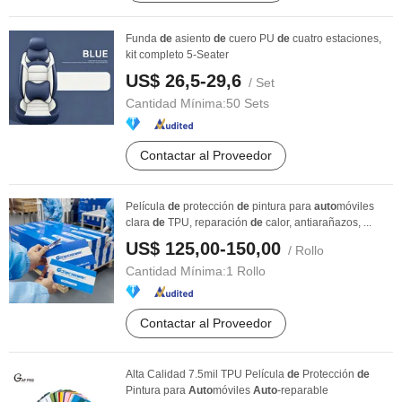
Funda
de
asiento
de
cuero PU
de
cuatro estaciones,
kit completo 5-Seater
US$ 26,5-29,6
/ Set
Cantidad Mínima:
50 Sets
Contactar al Proveedor
Película
de
protección
de
pintura para
auto
móviles
clara
de
TPU, reparación
de
calor, antiarañazos, ...
US$ 125,00-150,00
/ Rollo
Cantidad Mínima:
1 Rollo
Contactar al Proveedor
Alta Calidad 7.5mil TPU Película
de
Protección
de
Pintura para
Auto
móviles
Auto
-reparable