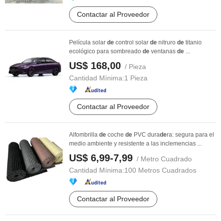
Contactar al Proveedor
Película solar
de
control solar
de
nitruro
de
titanio
ecológico para sombreado
de
ventanas
de
...
US$ 168,00
/ Pieza
Cantidad Mínima:
1 Pieza
Contactar al Proveedor
Alfombrilla
de
coche
de
PVC dura
de
ra: segura para el
medio ambiente y resistente a las inclemencias ...
US$ 6,99-7,99
/ Metro Cuadrado
Cantidad Mínima:
100 Metros Cuadrados
Contactar al Proveedor