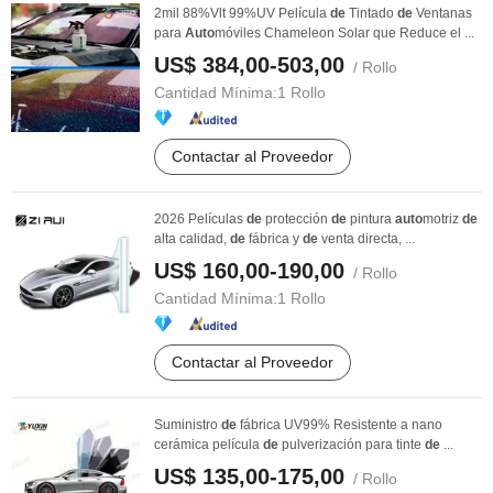
2mil 88%Vlt 99%UV Película
de
Tintado
de
Ventanas
para
Auto
móviles Chameleon Solar que Reduce el ...
US$ 384,00-503,00
/ Rollo
Cantidad Mínima:
1 Rollo
Contactar al Proveedor
2026 Películas
de
protección
de
pintura
auto
motriz
de
alta calidad,
de
fábrica y
de
venta directa, ...
US$ 160,00-190,00
/ Rollo
Cantidad Mínima:
1 Rollo
Contactar al Proveedor
Suministro
de
fábrica UV99% Resistente a nano
cerámica película
de
pulverización para tinte
de
...
US$ 135,00-175,00
/ Rollo