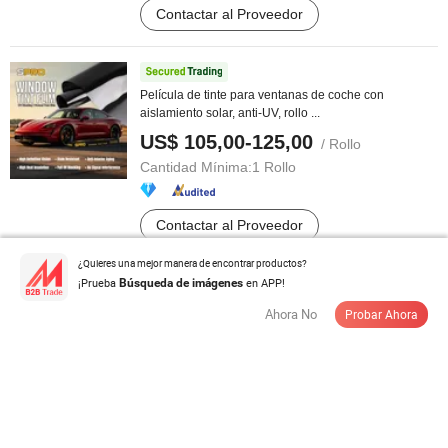
Contactar al Proveedor
Película de tinte para ventanas de coche con
aislamiento solar, anti-UV, rollo ...
US$ 105,00-125,00
/ Rollo
Cantidad Mínima:
1 Rollo
Contactar al Proveedor
¿Quieres una mejor manera de encontrar productos?
¡Prueba
Tela de cubierta de coche de PVC impermeable, tela
en APP!
Búsqueda de imágenes
de carpa exterior, material ...
Ahora No
Probar Ahora
US$ 82,00
/ Rollo
Cantidad Mínima:
20 Rollos
Contactar al Proveedor