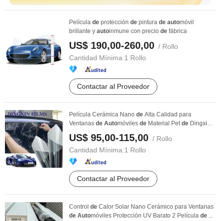
Película
de
protección
de
pintura
de
auto
móvil
brillante y
auto
inmune con precio
de
fábrica
US$ 190,00-260,00
/ Rollo
Cantidad Mínima:
1 Rollo
Contactar al Proveedor
Película Cerámica Nano
de
Alta Calidad para
Ventanas
de
Auto
móviles
de
Material Pet
de
Dingxin
...
US$ 95,00-115,00
/ Rollo
Cantidad Mínima:
1 Rollo
Contactar al Proveedor
Control
de
Calor Solar Nano Cerámico para Ventanas
de
Auto
móviles Protección UV Barato 2 Película
de
...