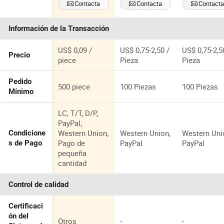
blanco RFID
para eventos,
único y
Contacta
Contacta
Contact
blanca
reuniones y
programaci
Ahora
Ahora
Ahora
conferencias
NFC
Información de la Transacción
US$ 0,09 /
US$ 0,75-2,50 /
US$ 0,75-2,5
Precio
piece
Pieza
Pieza
Pedido
500 piece
100 Piezas
100 Piezas
Mínimo
LC, T/T, D/P,
PayPal,
Western Union,
Western Union,
Western Uni
Condicione
Pago de
PayPal
PayPal
s de Pago
pequeña
cantidad
Control de calidad
Certificaci
ón del
Otros
-
-