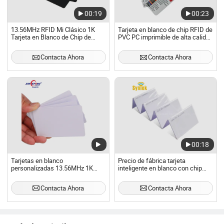
00:19
00:23
13.56MHz RFID Mi Clásico 1K
Tarjeta en blanco de chip RFID de
Tarjeta en Blanco de Chip de
PVC PC imprimible de alta calidad
Fábrica
al por mayor 13.56MHz
Contacta Ahora
Contacta Ahora
00:18
Tarjetas en blanco
Precio de fábrica tarjeta
personalizadas 13.56MHz 1K
inteligente en blanco con chip
Tarjetas en blanco RFID blancas
RFID
para impresora de inyección de
Contacta Ahora
Contacta Ahora
tinta