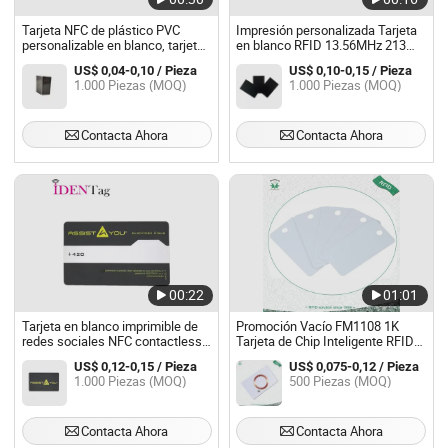
Tarjeta NFC de plástico PVC
Impresión personalizada Tarjeta
personalizable en blanco, tarjetas
en blanco RFID 13.56MHz 213
de contacto sin contacto de
Tarjeta con chip NFC inteligente
US$ 0,04-0,10 / Pieza
US$ 0,10-0,15 / Pieza
redes sociales, tarjeta inteligente
1.000 Piezas (MOQ)
1.000 Piezas (MOQ)
con chip RFID
Contacta Ahora
Contacta Ahora
00:22
01:01
Tarjeta en blanco imprimible de
Promoción Vacío FM1108 1K
redes sociales NFC contactless
Tarjeta de Chip Inteligente RFID
con chip RFID inteligente de
NFC Sin Contacto (A205)
US$ 0,12-0,15 / Pieza
US$ 0,075-0,12 / Pieza
PETG PVC
1.000 Piezas (MOQ)
500 Piezas (MOQ)
Ntag213/Ntag215/Ntag216
Contacta Ahora
Contacta Ahora