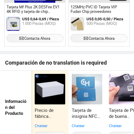
Tarjeta Mf Plus 2K DESFire EV1
125MHz PVC ID Tarjeta VIP
4K RFID y tarjeta de chip
Fudan Chip proveedores
compatible Fudan a mejor precio
US$ 0,64-0,69 / Pieza
US$ 0,05-0,50 / Pieza
1.000 Piezas (MOQ)
500 Piezas (MOQ)
Contacta Ahora
Contacta Ahora
Comparación de no translation is required
Informació
n del
Precio de
Tarjeta de
Tarjeta de 
Producto
fábrica
insignia NFC
de buena
13.56MHz
digital
calidad con
Chatear
Chatear
Chatear
tarjeta en
personalizada
código QR