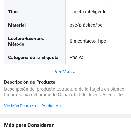
Tarjeta inteligente
Tipo
pvc/plástico/pc
Material
Lectura-Escritura
Sin contacto Tipo
Método
Pasiva
Categoría de la Etiqueta
Ver Más
Descripción de Producto
Descripción del producto Estructura de la tarjeta en blanco
La artesanía del producto Capacidad de diseño Acerca de
nosotros Acerca de nosotros Establecido en 2008,
Guangzhou Zhanfeng Smart Card Technology Co., Ltd. es
Ver Más Detalles del Producto
el Top 2 China fabricante de tarjetas ...
Más para Considerar