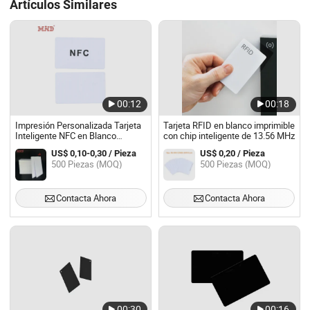
Artículos Similares
00:12
00:18
Impresión Personalizada Tarjeta
Tarjeta RFID en blanco imprimible
Inteligente NFC en Blanco
con chip inteligente de 13.56 MHz
13.56MHz NTAG 213 NTAG 215
US$ 0,10-0,30 / Pieza
US$ 0,20 / Pieza
NTAG 216 Tarjeta de PVC ID en
500 Piezas (MOQ)
500 Piezas (MOQ)
Blanco NFC RFID
Contacta Ahora
Contacta Ahora
00:30
00:16