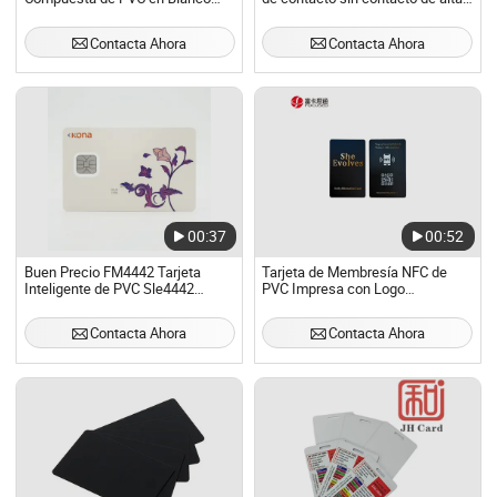
con Chip RFID de Doble
calidad con chip inteligente NFC
Frecuencia 13.56MHz+125kHz
Contacta Ahora
Contacta Ahora
para Comunicación NFC
F08+Tk4100
00:37
00:52
Buen Precio FM4442 Tarjeta
Tarjeta de Membresía NFC de
Inteligente de PVC Sle4442
PVC Impresa con Logo
Tarjeta IC de Contacto para
Personalizado Ntag213 Ntag215
Tarjeta de Seguridad Social
Tarjeta con Chip
Contacta Ahora
Contacta Ahora