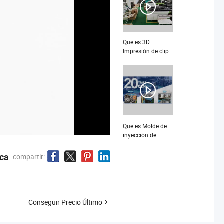
productos de alta
calidad con
sobremoldeo
Que es 3D
Impresión de clip
y funda
ecológicos para
juguetes de piezas
de vehículos
mediante moldeo
por inyección
Que es Molde de
inyección de
plástico versátil
para aplicaciones
ica
compartir:
automotrices y del
hogar
Conseguir Precio Último