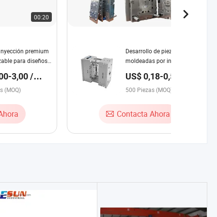
00:20
00:30
inyección premium
Desarrollo de piezas
zable para diseños
moldeadas por inyección de
as de celosía
moldes de fundición a
00-3,00 /
US$ 0,18-0,58 /
presión OEM/ODM, molde de
Pieza
as (MOQ)
silicona vulcanizada de alta
500 Piezas (MOQ)
precisión personalizado
Ahora
Contacta Ahora