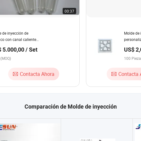
00:37
 de inyección de
Molde de 
ico con canal caliente
personali
onalizado 28mm 30mm
de ventan
 5.000,00 / Set
US$ 2,
e de preforma de PET
únicos
Pieza
t (MOQ)
100 Piez
Contacta Ahora
Contacta 
Comparación de Molde de inyección