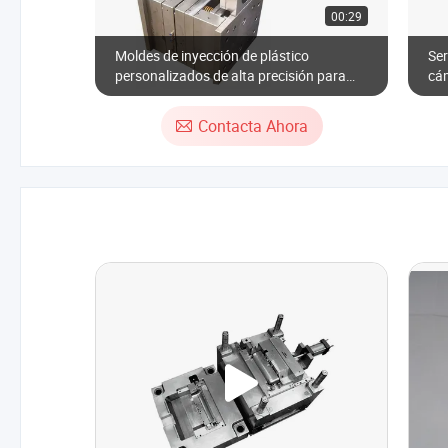
00:29
Moldes de inyección de plástico
Ser
personalizados de alta precisión para
cám
partes de carcasas de impresoras
plá
Contacta Ahora