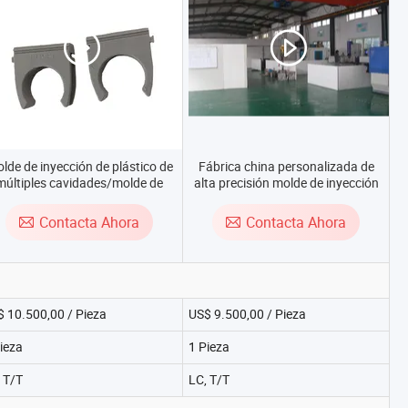
lde de inyección de plástico de
Fábrica china personalizada de
múltiples cavidades/molde de
alta precisión molde de inyección
nyección de canal caliente para
de plástico de múltiples cavidades
piezas de equipos médicos de
Contacta Ahora
Contacta Ahora
plástico
 10.500,00 / Pieza
US$ 9.500,00 / Pieza
ieza
1 Pieza
 T/T
LC, T/T