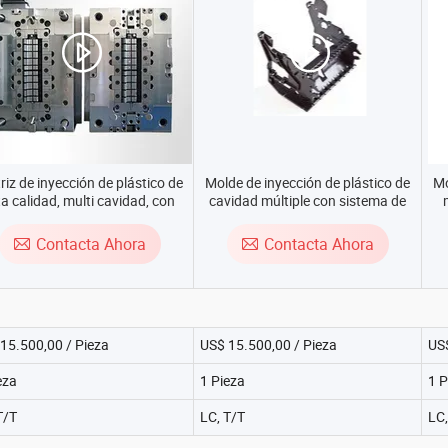
riz de inyección de plástico de
Molde de inyección de plástico de
Mo
ta calidad, multi cavidad, con
cavidad múltiple con sistema de
stema de canal caliente para
canal caliente para piezas médicas
i
oductos de equipos médicos
Contacta Ahora
Contacta Ahora
15.500,00 / Pieza
US$ 15.500,00 / Pieza
US$
eza
1 Pieza
1 P
T/T
LC, T/T
LC,