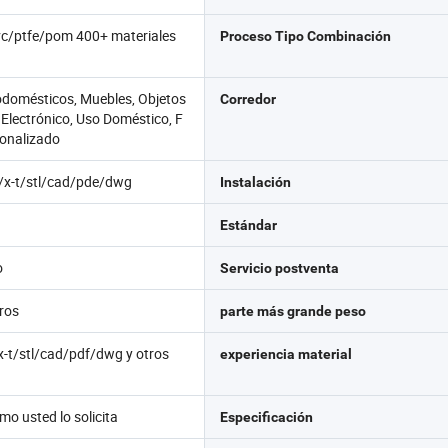
c/ptfe/pom 400+ materiales
Proceso Tipo Combinación
odomésticos, Muebles, Objetos
Corredor
 Electrónico, Uso Doméstico, F
sonalizado
/x-t/stl/cad/pde/dwg
Instalación
Estándar
o
Servicio postventa
ros
parte más grande peso
x-t/stl/cad/pdf/dwg y otros
experiencia material
mo usted lo solicita
Especificación