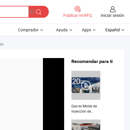
Iniciar sesión
Publicar mi RFQ
Comprador
Ayuda
Apps
Español
ión
Recomendar para ti
Que es Molde de
inyección de
plástico de
precisión para el
desarrollo de