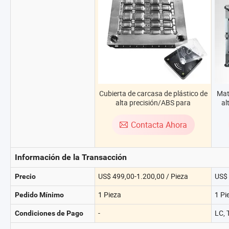
Cubierta de carcasa de plástico de
Mat
alta precisión/ABS para
al
juguetes/automóviles/coche/elect
si
rónica doméstica, parte de pulido,
pr
Contacta Ahora
molde de inyección
Información de la Transacción
US$ 499,00-1.200,00 / Pieza
US$ 
Precio
1 Pieza
1 Pi
Pedido Mínimo
-
LC, 
Condiciones de Pago