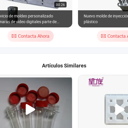
00:26
vicio de moldeo personalizado
Nuevo molde de inyecció
aras de video digitales parte de
plástico
stico ABS inyección de molde
Contacta Ahora
Contacta 
Artículos Similares