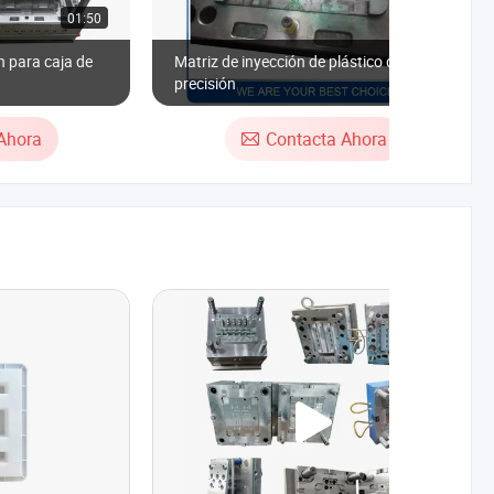
01:50
00:15
n para caja de
Matriz de inyección de plástico de alta
precisión
Ahora
Contacta Ahora