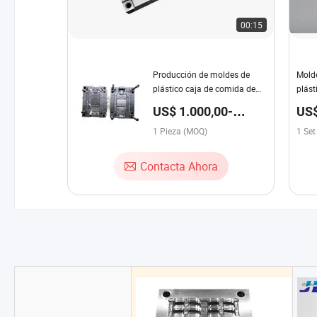
00:15
Producción de moldes de
Molde
plástico caja de comida de
plást
plástico barata máquina de
pers
US$ 1.000,00-
US$
termoformado de plástico
Mold
60.000,00 / Pieza
caja de PET molde de
1 Pieza (MOQ)
1 Se
inyección
Contacta Ahora