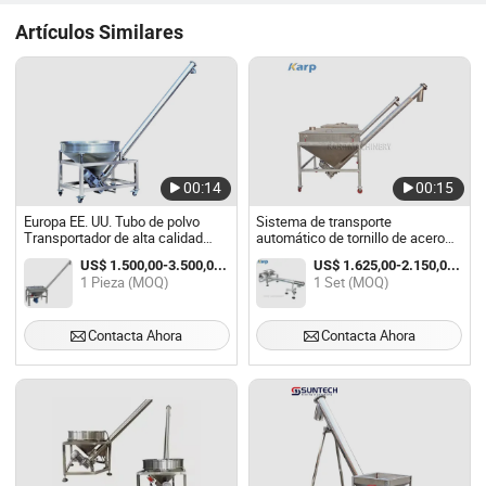
Artículos Similares
00:14
00:15
Europa EE. UU. Tubo de polvo
Sistema de transporte
Transportador de alta calidad
automático de tornillo de acero
Rendimiento Alimentador de
inoxidable para gránulos de café
US$ 1.500,00-3.500,00 / Pieza
US$ 1.625,00-2.150,00 / Set
tornillo sin fin
en polvo, alimentador de tornillo
1 Pieza (MOQ)
1 Set (MOQ)
inclinado
Contacta Ahora
Contacta Ahora