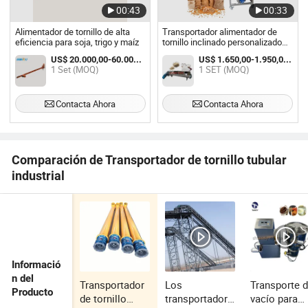
00:43
00:33
Alimentador de tornillo de alta
Transportador alimentador de
eficiencia para soja, trigo y maíz
tornillo inclinado personalizado
con tolva de grano
US$ 20.000,00-60.000,00 / Set
US$ 1.650,00-1.950,00 / SET
1 Set (MOQ)
1 SET (MOQ)
Contacta Ahora
Contacta Ahora
Comparación de Transportador de tornillo tubular
industrial
Informació
n del
Transportador
Los
Transporte 
Producto
de tornillo
transportadore
vacío para