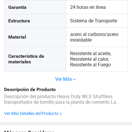
24 horas en línea
Garantía
Sistema de Transporte
Estructura
acero al carbono/acero
Material
inoxidable
Resistente al aceite,
Característica de
Resistente al calor,
materiales
Resistente al Fuego
Ver Más
Descripción de Producto
Descripción del producto Heavy Duty WLS Shaftless
transportador de tornillo para la planta de cemento La
espiral cuerpo es una espiral de la cinta de opciones de
grosor con ningún soporte rodamiento en la cola. Las hojas
Ver Más Detalles del Producto
están hechas de acero al carbono y acero inoxidable. ...