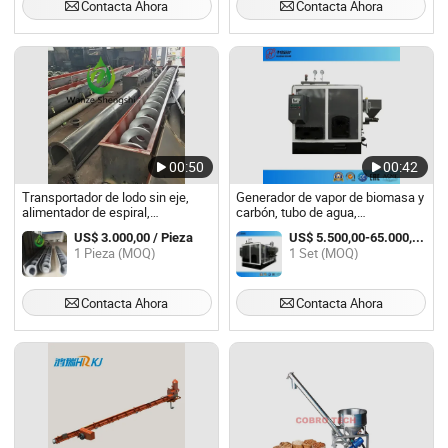
Contacta Ahora
Contacta Ahora
00:50
00:42
Transportador de lodo sin eje,
Generador de vapor de biomasa y
alimentador de espiral,
carbón, tubo de agua,
transportador de agua, equipo
alimentador de tornillo sin fin y
US$ 3.000,00 / Pieza
US$ 5.500,00-65.000,00 / Set
auxiliar de tratamiento,
alimentación manual
1 Pieza (MOQ)
1 Set (MOQ)
transportador de tornillo en forma
de U
Contacta Ahora
Contacta Ahora