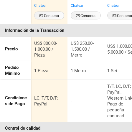
inclinado
s de banda de
alimentos,
Chatear
Chatear
Chatear
personalizado
ángulo
entrega de
de alta
pronunciado
vacío al
Contacta
Contacta
Contact
eficiencia para
se utilizan para
máquina de
Ahora
Ahora
Ahora
gránulos y
transportar
envasado
Información de la Transacción
polvo
coque de
petróleo en la
industria
US$ 800,00-
US$ 250,00-
US$ 1.000,00
metalúrgica
1.000,00 /
1.500,00 /
Precio
5.000,00 / S
Pieza
Metro
Pedido
1 Pieza
1 Metro
1 Set
Mínimo
T/T, LC, D/P,
PayPal,
LC, T/T, D/P,
Western Uni
Condicione
-
PayPal
Pago de
s de Pago
pequeña
cantidad
Control de calidad