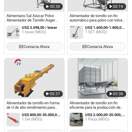
00:30
00:19
Alimentario Sal Azúcar Polvo
Alimentador de tornillo sin fin
Alimentador de Tornillo Auger
automático para polvo con tolva
Alimentador Auger con 200L
cuadrada
US$ 3.098,50 / tower
US$ 1.600,00-1.800,00 / SET
Tolva
1 tower (MOQ)
1 SET (MOQ)
Contacta Ahora
Contacta Ahora
00:37
00:36
Alimentador de tornillo en forma
Alimentador de tornillo sin fin
de U de alto rendimiento para
eficiente para la producción de
manejo de materiales
pellets
US$ 800,00-35.000,00 / Set
US$ 2.000,00-20.000,00 / Pieza
1 Set (MOQ)
1 Pieza (MOQ)