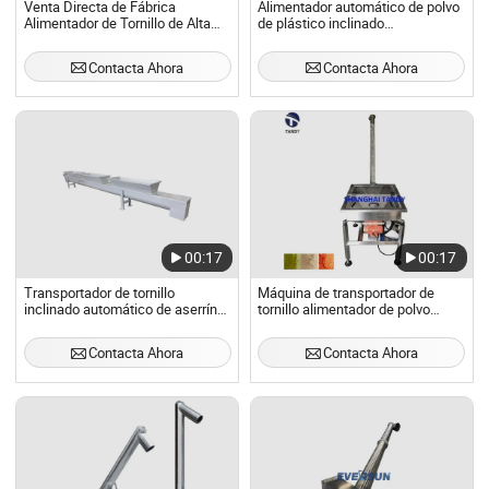
Venta Directa de Fábrica
Alimentador automático de polvo
Alimentador de Tornillo de Alta
de plástico inclinado
Eficiencia con Tolva de
personalizado al por mayor de
Almacenamiento para Transporte
fábrica
Contacta Ahora
Contacta Ahora
de Material a Granel
00:17
00:17
Transportador de tornillo
Máquina de transportador de
inclinado automático de aserrín
tornillo alimentador de polvo
de China con tolva
inclinado de alta velocidad
Contacta Ahora
Contacta Ahora