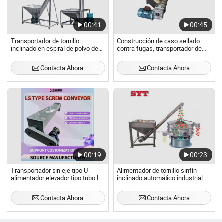
00:41
00:45
Transportador de tornillo
Construcción de caso sellado
inclinado en espiral de polvo de
contra fugas, transportador de
fábrica alimentador de tornillo
tornillo sin fin para arena y yeso
Contacta Ahora
Contacta Ahora
00:19
00:23
Transportador sin eje tipo U
Alimentador de tornillo sinfín
alimentador elevador tipo tubo LS
inclinado automático industrial de
alimentador de tornillo
China con tolva
automático alimentador de polvo
Contacta Ahora
Contacta Ahora