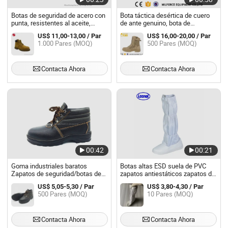
Botas de seguridad de acero con
Bota táctica desértica de cuero
punta, resistentes al aceite,
de ante genuino, bota de
funcionales, antideslizantes, de
seguridad de goma de alta
US$ 11,00-13,00 / Par
US$ 16,00-20,00 / Par
color marrón claro
resistencia, estilo bota táctica
1.000 Pares (MOQ)
500 Pares (MOQ)
desértica
Contacta Ahora
Contacta Ahora
00:42
00:21
Goma industriales baratos
Botas altas ESD suela de PVC
Zapatos de seguridad/botas de
zapatos antiestáticos zapatos de
seguridad para los trabajadores
seguridad para trabajar
US$ 5,05-5,30 / Par
US$ 3,80-4,30 / Par
500 Pares (MOQ)
10 Pares (MOQ)
Contacta Ahora
Contacta Ahora