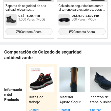
Zapatos de seguridad de alta
Calzado de seguridad resistente
calidad, elegantes,
al terreno para exteriores, botas
antideslizantes, botas para
de trabajo, zapato de seguridad
US$ 15,20 / Par
US$ 6,10-8,50 / Par
exteriores
1.000 Pares (MOQ)
500 Pares (MOQ)
Contacta Ahora
Contacta Ahora
Comparación de Calzado de seguridad
antideslizante
Informació
n del
Botas de
Material
Zapatos de
Producto
trabajo
Ajuste Seguro
trabajo unis
antideslizantes
Protección
cómodos c
Chatear
Chatear
Chatear