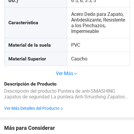
6.5, 6, 5.5, 5
UU.)
Acero Dedo para Zapato,
Antideslizante, Resistente
Característica
a los Pinchazos,
Impermeable
PVC
Material de la suela
Caucho
Material Superior
Ver Más
Descripción de Producto
Descripción del producto Puntera de anti-SMASHING
zapatos de seguridad La puntera Anti-Smashing Zapatos
de seguridad son de alta calidad del trabajo Calzado de
seguridad diseñado para proteger los pies de los
Ver Más Detalles del Producto
trabajadores en exigentes entornos industriales y de ...
Más para Considerar