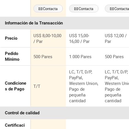
con suela de
Confiable
suela bland
goma para
Botas de
antideslizant
Contacta
Contacta
Contact
minería
Trabajo
duraderos y
Ahora
Ahora
Ahora
Impermeables
con parte
Información de la Transacción
Diarias
superior de
Industriales
malla
transpirable 
US$ 8,00-10,00
US$ 15,00-
US$ 12,00 /
Precio
elegante
/ Par
16,00 / Par
Par
Pedido
500 Pares
1.000 Pares
500 Pares
Mínimo
LC, T/T, D/P,
LC, T/T, D/P,
PayPal,
PayPal,
Western Union,
Western Uni
Condicione
T/T
Pago de
Pago de
s de Pago
pequeña
pequeña
cantidad
cantidad
Control de calidad
Certificaci