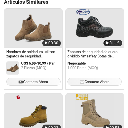
Artículos Similares
00:30
01:15
Hombres de soldadura utilizan
Zapatos de seguridad de cuero
zapatos de seguridad
dividido Nmsafety Botas de
antideslizantes, a prueba de
trabajo
US$ 6,99-10,99 / Par
Negociable
pinchazos y resistentes al agua
2 Piezas (MOQ)
1.000 Pares (MOQ)
Contacta Ahora
Contacta Ahora
00:23
00:58