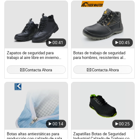
00:41
00:45
Zapatos de seguridad para
Botas de trabajo de seguridad
trabajo al aire libre en invierno
para hombres, resistentes al
con forro de algodón cálido
agua, antideslizantes, con punta
de acero, a prueba de
Contacta Ahora
Contacta Ahora
perforaciones y antiestáticas,
para minería y construcción
00:14
00:25
Botas altas antiestáticas para
Zapatillas Botas de Seguridad
producción con calzado de sala
Industrial Calzado de Trabajo con