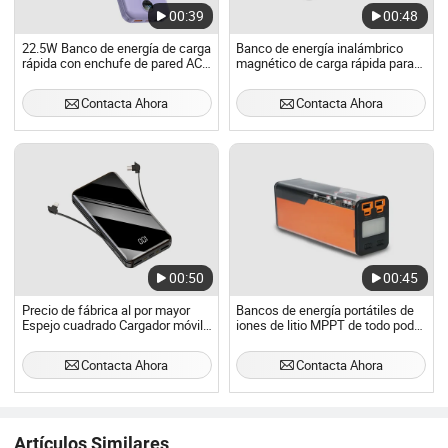
00:39
00:48
22.5W Banco de energía de carga
Banco de energía inalámbrico
rápida con enchufe de pared AC y
magnético de carga rápida para
pantalla digital, banco de energía
teléfono con logo personalizado
portátil
5A 10000mAh
Contacta Ahora
Contacta Ahora
00:50
00:45
Precio de fábrica al por mayor
Bancos de energía portátiles de
Espejo cuadrado Cargador móvil
iones de litio MPPT de todo poder
portátil 20000mAh Suministro de
ODM 100W para teléfonos
banco de energía
Contacta Ahora
Contacta Ahora
Artículos Similares