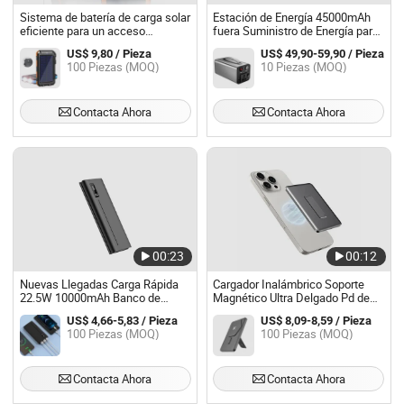
Sistema de batería de carga solar
Estación de Energía 45000mAh
eficiente para un acceso
fuera Suministro de Energía para
energético sin complicaciones
acampar al aire libre
US$ 9,80 / Pieza
US$ 49,90-59,90 / Pieza
100 Piezas (MOQ)
10 Piezas (MOQ)
Contacta Ahora
Contacta Ahora
00:23
00:12
Nuevas Llegadas Carga Rápida
Cargador Inalámbrico Soporte
22.5W 10000mAh Banco de
Magnético Ultra Delgado Pd de
Energía USB C Pd Carga Rápida
Carga Rápida Plegable 5000mAh
US$ 4,66-5,83 / Pieza
US$ 8,09-8,59 / Pieza
Pantalla LCD Powerbank Ultra
Batería Móvil
100 Piezas (MOQ)
100 Piezas (MOQ)
Delgado
Contacta Ahora
Contacta Ahora