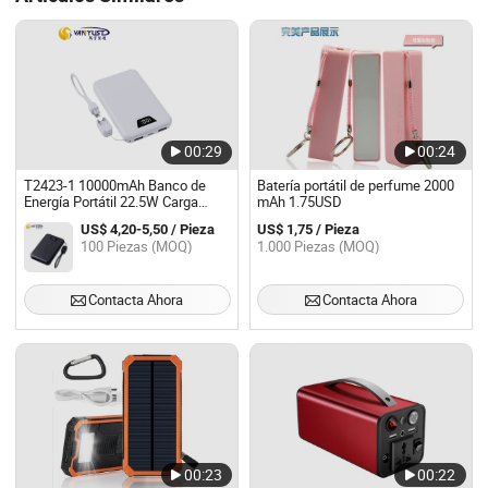
00:29
00:24
T2423-1 10000mAh Banco de
Batería portátil de perfume 2000
Energía Portátil 22.5W Carga
mAh 1.75USD
Rápida con Pantalla LED de
US$ 4,20-5,50 / Pieza
US$ 1,75 / Pieza
Batería y 3 Puertos y Cable USB C
100 Piezas (MOQ)
1.000 Piezas (MOQ)
a C
Contacta Ahora
Contacta Ahora
00:23
00:22