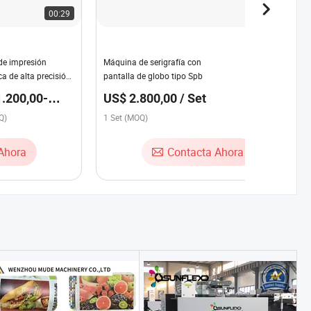
00:29
00:08
de impresión
Máquina de serigrafía con
ca de alta precisión
pantalla de globo tipo Spb
ciones de papel
.200,00-
US$ 2.800,00 / Set
o
,00 / Set
Q)
1 Set (MOQ)
Ahora
Contacta Ahora