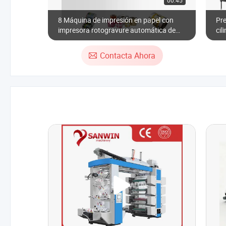
00:45
8 Máquina de impresión en papel con
Pre
impresora rotogravure automática de
cil
plástico Ounuo
Contacta Ahora