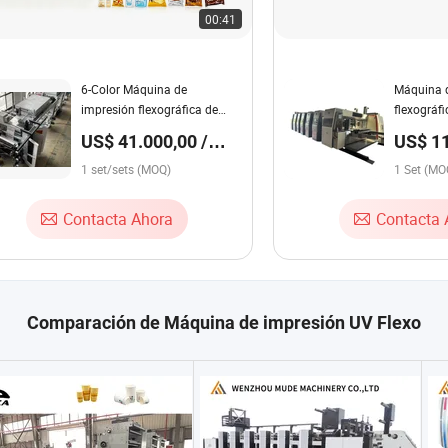
00:41
6-Color Máquina de
Máquina 
impresión flexográfica de
flexográfi
estructura apilada rentable
para solu
US$ 41.000,00 /
US$ 11
para bolsas de plástico
recubiert
set/sets
32.800
1 set/sets (MOQ)
1 Set (MO
Contacta Ahora
Contacta 
Comparación de Máquina de impresión UV Flexo