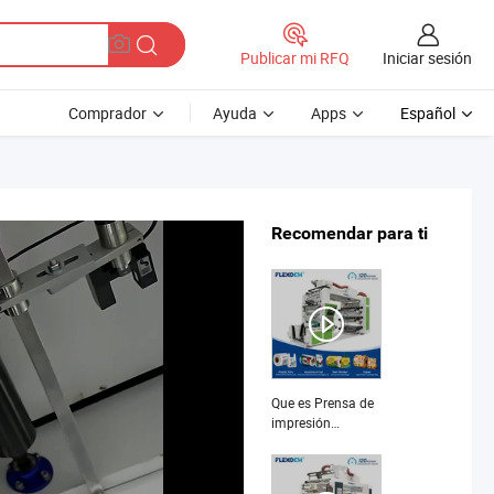
Iniciar sesión
Publicar mi RFQ
Comprador
Ayuda
Apps
Español
Recomendar para ti
Que es Prensa de
impresión
flexográfica
automática de
alta velocidad tipo