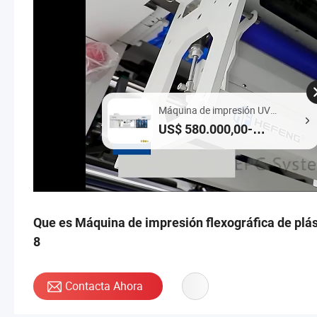
Máquina de impresión UV
Flexo
US$ 580.000,00-
620.000,00 / Pieza
Que es Máquina de impresión flexográfica de plás
8
Contacta Ahora