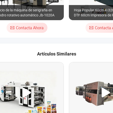
00:54
cio de la máquina de serigrafía en
Hoja Popular 60cm 4 i32
indro rotativo automático Jb-1020A
DTF 60cm Impresora de P
Máquina de Impresión d
con Máquina de Sacudid
Contacta Ahora
Contacta 
Artículos Similares