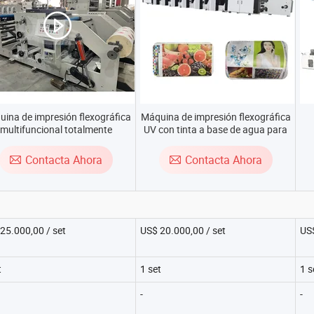
ina de impresión flexográfica
Máquina de impresión flexográfica
multifuncional totalmente
UV con tinta a base de agua para
tomática de alta calidad para
bolsa de papel, vaso de papel,
c
apel de etiqueta adhesiva de
película BOPP, PET y PVC
c
Contacta Ahora
Contacta Ahora
colores 2 4 6
automática 4
25.000,00 / set
US$ 20.000,00 / set
US$
t
1 set
1 s
-
-