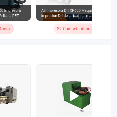
00:44
00:26
00 Impresora
A3 Impresora Dtf XP600 Máquina de
elícula PET
impresión Dtf de película de mascotas de
e Camisetas DTF
cabezal único
a de Polvo
Ahora
Contacta Ahora