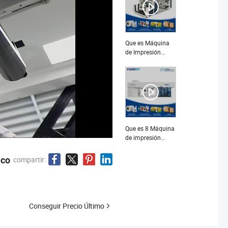
pila de color
precio 6
Que es Máquina
de Impresión
Flexográfica de
Tela No Tejida de
Colores con
Apilamiento
Automático 4 6
Precio
Que es 8 Máquina
de impresión
flexográfica UV
sin engranajes
ico
compartir:
para bolsas de
plástico de color
Conseguir Precio Último