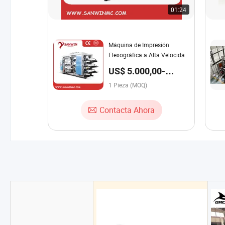
01:24
Máquina de Impresión
Flexográfica a Alta Velocidad
8 para Bolsas de Camiseta
US$ 5.000,00-
100.000,00 / Pieza
1 Pieza (MOQ)
Contacta Ahora