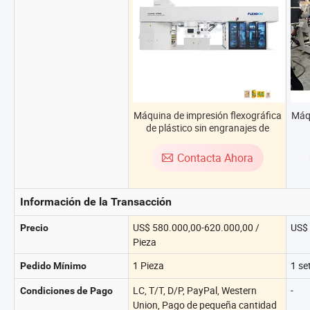
Máquina de impresión flexográfica
Máqu
de plástico sin engranajes de
tambor central de color
au
automático 8
p
Contacta Ahora
Información de la Transacción
US$ 580.000,00-620.000,00 /
US$ 
Precio
Pieza
1 Pieza
1 se
Pedido Mínimo
LC, T/T, D/P, PayPal, Western
-
Condiciones de Pago
Union, Pago de pequeña cantidad