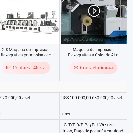
2-8 Máquina de impresión
Máquina de Impresión
flexográfica para bolsas de
Flexográfica a Color de Alta
ompras de papel tipo inline de
Velocidad 8
olor, película de plástico, nylon,
Contacta Ahora
Contacta Ahora
PE, OPP, BOPP y no tejido
 20.000,00 / set
US$ 100.000,00-650.000,00 / set
et
1 set
LC, T/T, D/P, PayPal, Western
Union, Pago de pequeña cantidad