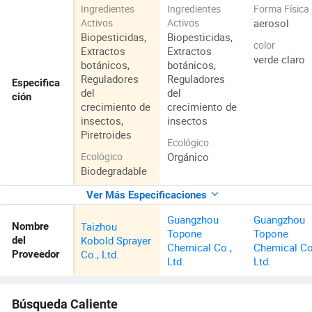
Ingredientes
Ingredientes
Forma Física
aerosol
Activos
Activos
Biopesticidas,
Biopesticidas,
color
Extractos
Extractos
verde claro
botánicos,
botánicos,
Reguladores
Reguladores
Especifica
del
del
ción
crecimiento de
crecimiento de
insectos,
insectos
Piretroides
Ecológico
Orgánico
Ecológico
Biodegradable
Ver Más Especificaciones
Guangzhou
Guangzhou
Taizhou
Nombre
Topone
Topone
Kobold Sprayer
del
Chemical Co.,
Chemical Co
Co., Ltd.
Proveedor
Ltd.
Ltd.
Búsqueda Caliente