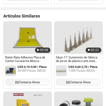
Artículos Similares
00:08
00:22
Ratón Rata Adhesivo Placa de
Gkpc-17: Suministro de fábrica
Cartón Cucaracha Mosca
de picos de plástico anti aves
Mosquito Asesino Control de
repelente de aves
US$ 0,15-0,50 / Pieza
US$ 0,60-2,70 / Pieza
Plagas Papel Pegajoso Casa
20.000 Piezas (MOQ)
1.000 Piezas (MOQ)
Trampa de Insectos
Contacta Ahora
Contacta Ahora