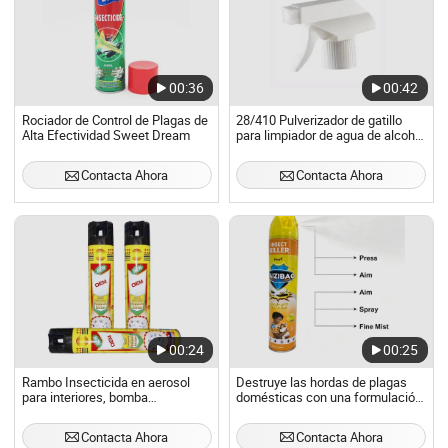
00:36
00:42
Rociador de Control de Plagas de
28/410 Pulverizador de gatillo
Alta Efectividad Sweet Dream
para limpiador de agua de alcohol
en plástico
Contacta Ahora
Contacta Ahora
00:24
00:25
Rambo Insecticida en aerosol
Destruye las hordas de plagas
para interiores, bomba
domésticas con una formulación
nebulizadora para el hogar
de aerosol insecticida
Contacta Ahora
Contacta Ahora