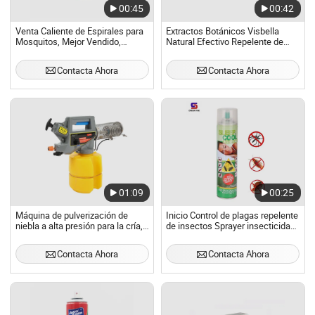
00:45
00:42
Venta Caliente de Espirales para
Extractos Botánicos Visbella
Mosquitos, Mejor Vendido,
Natural Efectivo Repelente de
Fábrica de China, OEM, Espiral
Bolsas de Paloma de Larga
Negra para Matar Mosquitos para
Duración
Contacta Ahora
Contacta Ahora
125mm
01:09
00:25
Máquina de pulverización de
Inicio Control de plagas repelente
niebla a alta presión para la cría,
de insectos Sprayer insecticida
esterilización y desinfección,
en aerosol
máquina de humo, pulverizador
Contacta Ahora
Contacta Ahora
agrícola para huertos