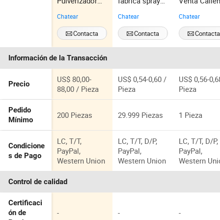
Pulverizador
fábrica spray
Venta Calie
de Niebla Fría
repelente de
Insecticida
Chatear
Chatear
Chatear
Ulv
mosquitos
Spray Contr
85ml
de Plagas d
Contacta
Contacta
Contact
Alta Calidad
Ahora
Ahora
Ahora
Información de la Transacción
US$ 80,00-
US$ 0,54-0,60 /
US$ 0,56-0,6
Precio
88,00 / Pieza
Pieza
Pieza
Pedido
200 Piezas
29.999 Piezas
1 Pieza
Mínimo
LC, T/T,
LC, T/T, D/P,
LC, T/T, D/P,
Condicione
PayPal,
PayPal,
PayPal,
s de Pago
Western Union
Western Union
Western Uni
Control de calidad
Certificaci
-
-
-
ón de