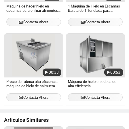
Máquina de hacer hielo en
1 Máquina de Hielo en Escamas
escamas para enfriar alimentos,
Barata de 1 Tonelada para
pescado, mariscos y fabricación
Refrigerador con Máquina de
de hielo
Hielo Industrial
Contacta Ahora
Contacta Ahora
00:33
00:53
Precio de fábrica alta eficiencia
Máquina de hielo en cubos de
máquina de hielo de salmuera
alta eficiencia
industrial moldes de hielo de
acero inoxidable Omt 500kg/24
Contacta Ahora
Contacta Ahora
horas máquina de hielo en bloque
Artículos Similares