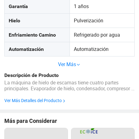
1 años
Garantía
Pulverización
Hielo
Refrigerado por agua
Enfriamiento Camino
Automatización
Automatización
Ver Más
Descripción de Producto
La máquina de hielo de escamas tiene cuatro partes
principales. Evaporador de hielo, condensador, compresor y
válvula de expansión. Las máquinas de hielo de escamas
de Iceups utilizan piezas de refrigeración y compresores de
Ver Más Detalles del Producto
Marca famosa internacional. Excepto ...
Más para Considerar