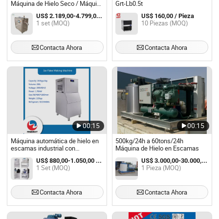
Máquina de Hielo Seco / Máquina
Grt-Lb0.5t
para Hacer Hielo Seco
US$ 2.189,00-4.799,00 / set
US$ 160,00 / Pieza
1 set (MOQ)
10 Piezas (MOQ)
Contacta Ahora
Contacta Ahora
00:15
00:15
Máquina automática de hielo en
500kg/24h a 60tons/24h
escamas industrial con
Máquina de Hielo en Escamas
refrigeración por aire para la
US$ 880,00-1.050,00 / Set
US$ 3.000,00-30.000,00 / Pieza
conservación de alimentos
1 Set (MOQ)
1 Pieza (MOQ)
frescos en supermercados
Contacta Ahora
Contacta Ahora