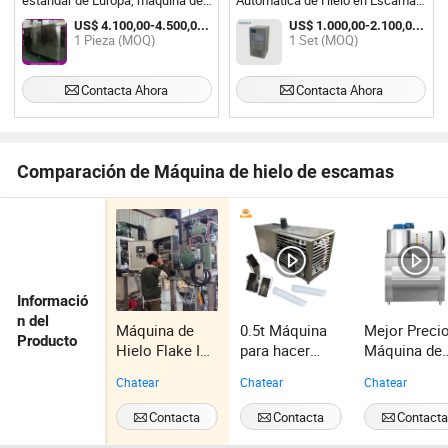
estándar de Europa, máquina de
Automática de Hielo en Escamas
hielo en bloque
Pequeñas para el Transporte de
US$ 4.100,00-4.500,00 / Pieza
US$ 1.000,00-2.100,00 / Set
Vacunas
1 Pieza (MOQ)
1 Set (MOQ)
Contacta Ahora
Contacta Ahora
Comparación de Máquina de hielo de escamas
Informació
n del
Máquina de
0.5t Máquina
Mejor Preci
Producto
Hielo Flake Ice
para hacer
Máquina de
6t Por Día para
bloques de
Hielo en
Chatear
Chatear
Chatear
el Mercado
hielo en
Copos Seco
Latinoamerica
Nigeria
de 1000kg/2
Contacta
Contacta
Contact
no
2 Toneladas
Ahora
Ahora
Ahora