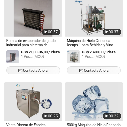
00:37
00:37
Bobina de evaporador de grado
Máquina de Hielo Cilíndrica
industrial para sistema de
Iceups 1 para Bebidas y Vino
enfriamiento de máquina de
US$ 21,00-36,00 / Pieza
US$ 2.400,00 / Pieza
hielo, reemplazo de condensador
1 Pieza (MOQ)
1 Pieza (MOQ)
evaporativo de aluminio en uso
en planta de hielo
Contacta Ahora
Contacta Ahora
00:25
00:22
Venta Directa de Fábrica
500kg Máquina de Hielo Raspado