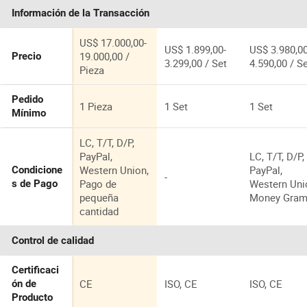
para la
Información de la Transacción
Conservaci
de Mariscos
Refrigeració
US$ 17.000,00-
US$ 1.899,00-
US$ 3.980,00
de Aves en
19.000,00 /
Precio
3.299,00 / Set
4.590,00 / S
Restaurante
Pieza
Pedido
1 Pieza
1 Set
1 Set
Mínimo
LC, T/T, D/P,
PayPal,
LC, T/T, D/P,
Western Union,
PayPal,
Condicione
-
Pago de
Western Uni
s de Pago
pequeña
Money Gra
cantidad
Control de calidad
Certificaci
CE
ISO, CE
ISO, CE
ón de
Producto