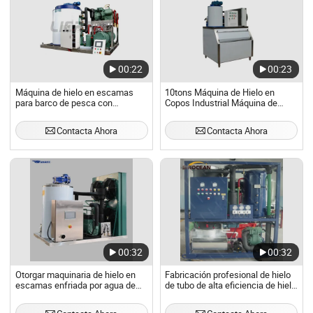
00:22
00:23
Máquina de hielo en escamas
10tons Máquina de Hielo en
para barco de pesca con
Copos Industrial Máquina de
refrigeración por agua
Hielo de Agua de Mar
Contacta Ahora
Contacta Ahora
00:32
00:32
Otorgar maquinaria de hielo en
Fabricación profesional de hielo
escamas enfriada por agua de
de tubo de alta eficiencia de hielo
acero inoxidable de alta calidad
de alta calidad Fabricación de
5-10t
máquina