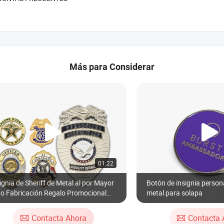
Más para Considerar
01:22
ignia de Sheriff de Metal al por Mayor
Botón de insignia person
to Fabricación Regalo Promocional
metal para solapa
nmemorativo 3D Logo Esmalte
rdia Oficial Oro Insignia
Contacta Ahora
Contacta 
rsonalizada