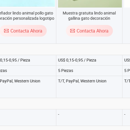
eñador lindo animal pollo gato
Muestra gratuita lindo animal
ración personalizada logotipo
gallina gato decoración
etal insignias de esmalte duro
personalizada metal logotipo
para sombrero ropa
insignias de esmalte duro para
Contacta Ahora
Contacta Ahora
sombrero ropa
0,15-0,95 / Pieza
US$ 0,15-0,95 / Pieza
US$
ezas
5 Piezas
5 P
 PayPal, Western Union
T/T, PayPal, Western Union
T/T
-
-