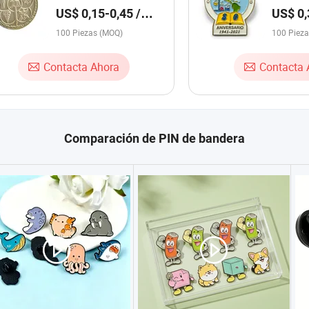
personalizada al por mayor,
dorado el
US$ 0,15-0,45 /
US$ 0,
pin de solapa de esmalte
Pieza
Pieza
duro Dermort Macmurrough
100 Piezas (MOQ)
100 Piez
Contacta Ahora
Contacta 
Comparación de PIN de bandera