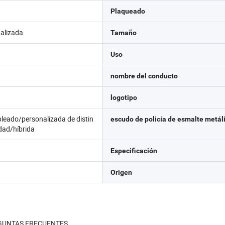
Plaqueado
alizada
Tamaño
Uso
nombre del conducto
logotipo
pleado/personalizada de distin
escudo de policía de esmalte metál
idad/híbrida
Especificación
Origen
 PREGUNTAS FRECUENTES