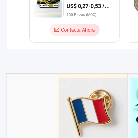
Personalizado de Pin de
US$ 0,27-0,53 /
Esmalte al por Mayor, Francia
Pieza
F1 Insignia de Pin en Níquel
100 Piezas (MOQ)
Negro
Contacta Ahora