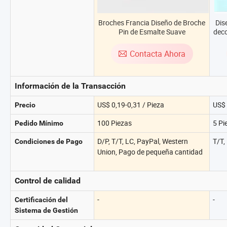
Broches Francia Diseño de Broche
Dis
Pin de Esmalte Suave
deco
Personalizado para el Día Nacional
de m
Contacta Ahora
Información de la Transacción
US$ 0,19-0,31 / Pieza
US$ 
Precio
100 Piezas
5 Pi
Pedido Mínimo
D/P, T/T, LC, PayPal, Western
T/T,
Condiciones de Pago
Union, Pago de pequeña cantidad
Control de calidad
-
-
Certificación del
Sistema de Gestión