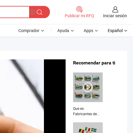
Iniciar sesión
Publicar mi RFQ
Comprador
Ayuda
Apps
Español
Recomendar para ti
Que es
Fabricantes de
Regalos de Ropa
de Dibujos
Animados Lindos