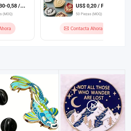
egante
Hecha de Metal Duro Suave
30-0,58 /
US$ 0,20 / Pieza
Pines de Esmalte para
as (MOQ)
Solapa
50 Piezas (MOQ)
Ahora
Contacta Ahora