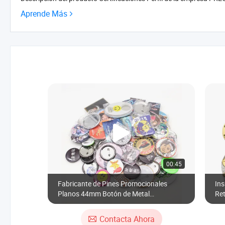
Aprende Más
00:45
Fabricante de Pines Promocionales
Ins
Planos 44mm Botón de Metal
Re
Personalizado para Sublimación
Co
Reflectante Asortido para Exterior
Gua
Contacta Ahora
Pe