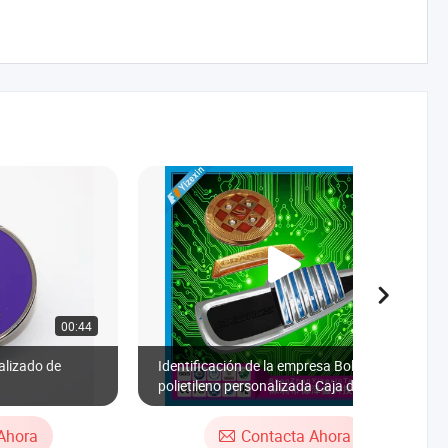
00:44
00:20
alizado de
Identificación de la empresa Bolsa de
polietileno personalizada Caja de cartón
personalizada Insignia Placa de nombre
de aluminio
Ahora
Contacta Ahora