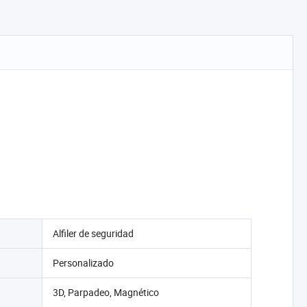
pins de esmalte
blando y duro,
pins de solapa
Alfiler de seguridad
Personalizado
3D, Parpadeo, Magnético