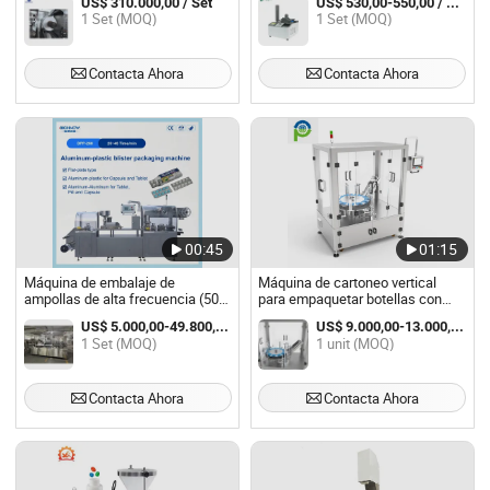
US$ 310.000,00 / Set
US$ 530,00-550,00 / Set
1 Set (MOQ)
1 Set (MOQ)
Contacta Ahora
Contacta Ahora
00:45
01:15
Máquina de embalaje de
Máquina de cartoneo vertical
ampollas de alta frecuencia (50-
para empaquetar botellas con
1000ml) / Línea de producción
mesa rotativa automatizada de
US$ 5.000,00-49.800,00 / Set
US$ 9.000,00-13.000,00 / unit
completa de cápsulas y tabletas
rodillos pequeños
1 Set (MOQ)
1 unit (MOQ)
de alta tecnología con buen
servicio
Contacta Ahora
Contacta Ahora