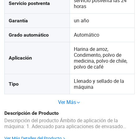
servicio posventa las 24
Servicio postventa
horas
un año
Garantía
Automático
Grado automático
Harina de arroz,
Condimento, polvo de
Aplicación
medicina, polvo de chile,
polvo de café
Llenado y sellado de la
Tipo
máquina
Ver Más
Descripción de Producto
Descripción del producto Ámbito de aplicación de la
máquina: 1. Adecuado para aplicaciones de envasado
automatizado de tipos de bolsas compuestas como bolsas
planas, bolsas autoportantes y bolsas con cremallera. 2.
Ver Más Detalles del Producto