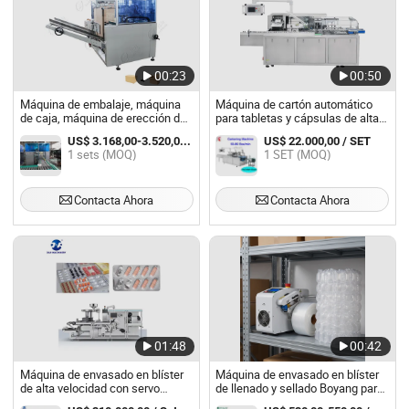
00:23
00:50
Máquina de embalaje, máquina
Máquina de cartón automático
de caja, máquina de erección de
para tabletas y cápsulas de alta
cartones
velocidad en venta caliente de
US$ 3.168,00-3.520,00 / sets
US$ 22.000,00 / SET
fábrica farmacéutica
1 sets (MOQ)
1 SET (MOQ)
Contacta Ahora
Contacta Ahora
01:48
00:42
Máquina de envasado en blíster
Máquina de envasado en blíster
de alta velocidad con servo
de llenado y sellado Boyang para
completo
mar/aire