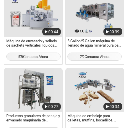
00:44
00:39
Máquina de envasado y sellado
3 Gallon/5 Gallon máquina de
de sachets verticales líquidos
llenado de agua mineral pura para
para café, azúcar, caramelos,
beber 5gallon 10L 20L Gallon 1
alimentos, agua, polvo, bolsa de
máquina de llenado de agua
Contacta Ahora
Contacta Ahora
té
lineal Tipo
00:27
00:34
Productos granulares de pesaje y
Máquina de embalaje para
envasado maquinaria de
galletas, muffins, bocadillos,
envasado
pasteles y puffs automáticos