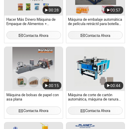
00:28
00:57
Hacer Más Dinero Máquina de
Máquina de embalaje automática
Empaque de Alimentos +
de película retráctil para botellas
Máquina de Empaque y
latas de plástico
Etiquetado de Alimentos + Papel
Contacta Ahora
Contacta Ahora
de Empaque de Alimentos
00:15
00:44
Máquina de bolsas de papel con
Máquina de corte de cartón
asa plana
automática, máquina de ranurado
de cartón de alta velocidad
Contacta Ahora
Contacta Ahora