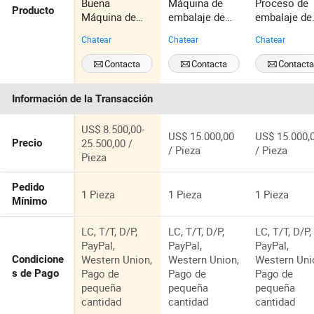
Buena
Máquina de
Proceso de
Producto
Máquina de
embalaje de
embalaje de
Envasado
caja especial
productos
Chatear
Chatear
Chatear
Automática de
con fondo de
horneados,
Pequeñas
bandeja para el
máquina de
Contacta
Contacta
Contact
Bolsas de
proceso de
erección de
Ahora
Ahora
Ahora
Sopa para
envasado de
bandejas co
Información de la Transacción
Especias,
líquidos y
fondo
Harina de
bebidas
automático
Trigo,
US$ 8.500,00-
US$ 15.000,00
US$ 15.000,
Especias de
25.500,00 /
Precio
/ Pieza
/ Pieza
Chile, Café y
Pieza
Té en Polvo,
Llenado y
Pedido
1 Pieza
1 Pieza
1 Pieza
Sellado
Mínimo
LC, T/T, D/P,
LC, T/T, D/P,
LC, T/T, D/P,
PayPal,
PayPal,
PayPal,
Western Union,
Western Union,
Western Uni
Condicione
Pago de
Pago de
Pago de
s de Pago
pequeña
pequeña
pequeña
cantidad
cantidad
cantidad