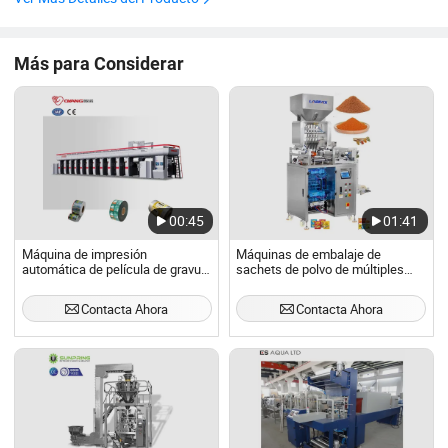
Tipos de polvo: Leche en polvo, ...
Más para Considerar
00:45
01:41
Máquina de impresión
Máquinas de embalaje de
automática de película de gravure
sachets de polvo de múltiples
Ounuo aprobada por CE a precio
pistas para fabricantes
barato
profesionales
Contacta Ahora
Contacta Ahora