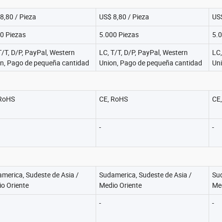
8,80 / Pieza
US$ 8,80 / Pieza
US$
0 Piezas
5.000 Piezas
5.0
T/T, D/P, PayPal, Western
LC, T/T, D/P, PayPal, Western
LC,
n, Pago de pequeña cantidad
Union, Pago de pequeña cantidad
Un
 RoHS
CE, RoHS
CE,
-
-
merica, Sudeste de Asia /
Sudamerica, Sudeste de Asia /
Sud
o Oriente
Medio Oriente
Med
-
-