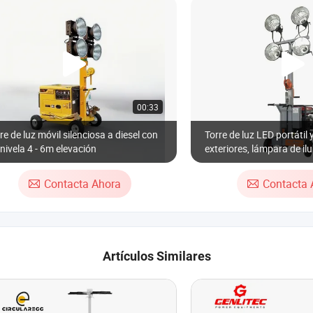
00:33
re de luz móvil silenciosa a diesel con
Torre de luz LED portátil 
ivela 4 - 6m elevación
exteriores, lámpara de il
solar con mástil telescóp
luz de inundación para m
Contacta Ahora
Contacta 
Artículos Similares