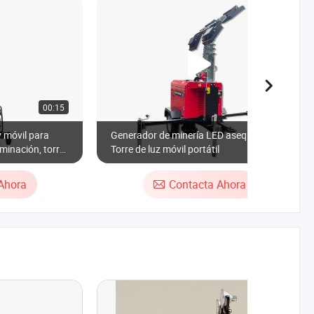
00:15
01:09
y móvil para
Generador de minería LED asequible -
uminación, torre
Torre de luz móvil portátil
ico, remolque de
inería
Ahora
Contacta Ahora