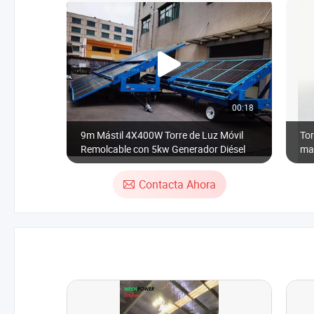
00:18
9m Mástil 4X400W Torre de Luz Móvil
Tor
Remolcable con 5kw Generador Diésel
man
Contacta Ahora