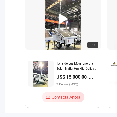
00:31
Torre de Luz Móvil Energía
Solar Trailer-9m Hidráulica
Mast-Nr-S4435
US$ 15.000,00-
20.000,00 / Pieza
2 Piezas (MOQ)
Contacta Ahora