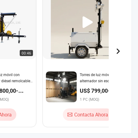
00:46
00:43
uz móvil con
Torres de luz móviles con
 diésel remolcable
alternador sin escobillas,
Kubota Yanmar
energía estable, torre de
800,00-
US$ 799,00-
Kohler y mástil de
iluminación portátil
00 / Pieza
6.999,00 / PC
n manual 9m
(MOQ)
1 PC (MOQ)
Ahora
Contacta Ahora