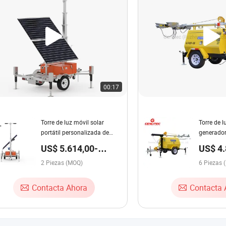
00:17
Torre de luz móvil solar
Torre de l
portátil personalizada de
generador
fábrica Nv890
portátil 
US$ 5.614,00-
US$ 4.
Quanchai 
8.020,00 / Pieza
6.800,
2 Piezas (MOQ)
elevació
6 Piezas 
Contacta Ahora
Contacta 