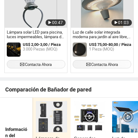
00:47
01:03
Lámpara solar LED para piscina,
Luz de calle solar integrada
luces impermeables, lámpara de
moderna para jardín al aire libre,
decoración para jardín en el patio
lámpara de sol integrada, luz de
US$ 2,00-3,00 / Pieza
US$ 75,00-80,00 / Pieza
patio solar 60W luz de calle tipo
3.000 Piezas (MOQ)
1 Pieza (MOQ)
UFO con cambio de color en tres
tonos
Contacta Ahora
Contacta Ahora
Comparación de Bañador de pared
Informació
n del