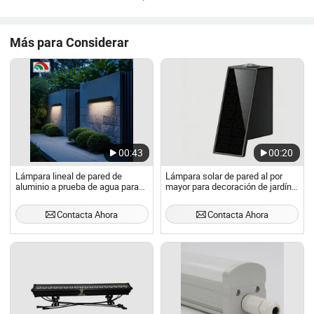
...
Más para Considerar
00:43
00:20
Lámpara lineal de pared de
Lámpara solar de pared al por
aluminio a prueba de agua para
mayor para decoración de jardín y
uso exterior con LED solar
patio exterior. Lámpara de lavado
moderno IP65
solar de pared
Contacta Ahora
Contacta Ahora