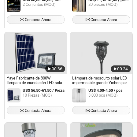
para pueblo
lámpara de calle IP65
2 Conjuntos (MOQ)
20 pieces (MOQ)
Contacta Ahora
Contacta Ahora
00:36
00:24
Yaye Fabricante de 800W
Lámpara de mosquito solar LED
lámpara de inundación LED solar
impermeable grande Yichen para
RGB bluetooth con ritmo musical
jardín
US$ 56,50-61,50 / Pieza
US$ 4,00-4,50 / pcs
para uso en exteriores IP67
10 Piezas (MOQ)
3.000 pcs (MOQ)
impermeable 60W a 800W
disponible con 2000PCS stock
Contacta Ahora
Contacta Ahora