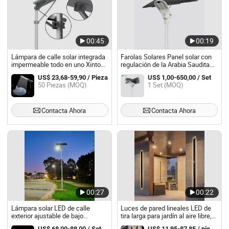
00:45
00:19
Lámpara de calle solar integrada
Farolas Solares Panel solar con
impermeable todo en uno Xintong
regulación de la Arabia Saudita
para exteriores
Proyectos
US$ 23,68-59,90 / Pieza
US$ 1,00-650,00 / Set
50 Piezas (MOQ)
1 Set (MOQ)
Contacta Ahora
Contacta Ahora
00:27
00:22
Lámpara solar LED de calle
Luces de pared lineales LED de
exterior ajustable de bajo
tira larga para jardín al aire libre,
mantenimiento con batería Ni-MH
impermeables y de alta calidad,
US$ 68,00-88,00 / Set
US$ 11,95-87,85 / pieces