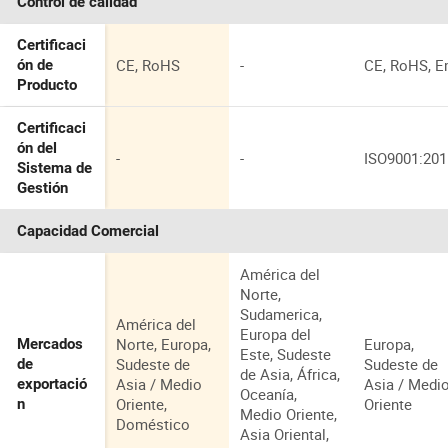
Control de calidad
Certificaci
CE, RoHS
-
CE, RoHS, 
ón de
Producto
Certificaci
ón del
-
-
ISO9001:201
Sistema de
Gestión
Capacidad Comercial
América del
Norte,
Sudamerica,
América del
Europa del
Norte, Europa,
Europa,
Mercados
Este, Sudeste
Sudeste de
Sudeste de
de
de Asia, África,
Asia / Medio
Asia / Medi
exportació
Oceanía,
Oriente,
Oriente
n
Medio Oriente,
Doméstico
Asia Oriental,