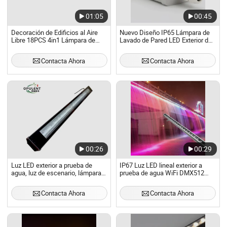
01:05
00:45
Decoración de Edificios al Aire
Nuevo Diseño IP65 Lámpara de
Libre 18PCS 4in1 Lámpara de
Lavado de Pared LED Exterior de
Lavado de Pared LED
Aluminio Aleado Resistente al
Impermeable
Agua para Uso en Exteriores
Contacta Ahora
Contacta Ahora
00:26
00:29
Luz LED exterior a prueba de
IP67 Luz LED lineal exterior a
agua, luz de escenario, lámpara
prueba de agua WiFi DMX512
de patrón de agua colorida,
Control lámpara de lavado de
lámpara de lavado de pared,
pared
Contacta Ahora
Contacta Ahora
lámpara de lavado de pared LED
de color de ciudad, LED de píxel