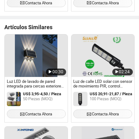
Contacta Ahora
Contacta Ahora
Artículos Similares
00:30
02:24
Luz LED de lavado de pared
Luz de calle LED solar con sensor
integrada para cercas exteriores
de movimiento PIR, control
de energía solar, lámpara
remoto inteligente, iluminación de
US$ 3,95-4,50 / Pieza
US$ 20,91-21,87 / Pieza
montada en stock
seguridad exterior a prueba de
50 Piezas (MOQ)
100 Piezas (MOQ)
agua, lámpara de pared
Contacta Ahora
Contacta Ahora