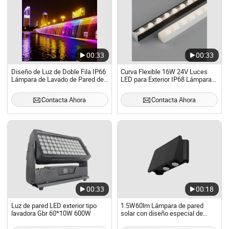
00:33
00:33
Diseño de Luz de Doble Fila IP66
Curva Flexible 16W 24V Luces
Lámpara de Lavado de Pared de
LED para Exterior IP68 Lámpara
Aluminio para Fachada de Edificio
de Lavado de Pared Flexible
Contacta Ahora
Contacta Ahora
00:33
00:18
Luz de pared LED exterior tipo
1.5W60lm Lámpara de pared
lavadora Gbr 60*10W 600W
solar con diseño especial de
salida de luz lateral doble