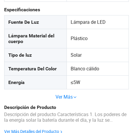
Especificaciones
Lámpara de LED
Fuente De Luz
Lámpara Material del
Plástico
cuerpo
Solar
Tipo de luz
Blanco cálido
Temperatura Del Color
≤5W
Energía
Ver Más
Descripción de Producto
Descripción del producto Características 1. Los poderes de
la energía solar la batería durante el día, y la luz se
enciende automáticamente en la noche. 2. Control de luz
inteligente, de gran capacidad de la batería. 3. Cuerpo de la
Ver Más Detalles del Producto