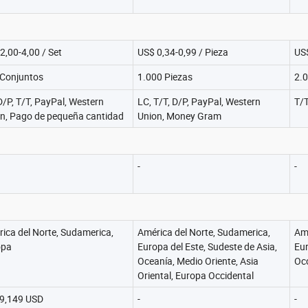
OEM ODM
2,00-4,00 / Set
US$ 0,34-0,99 / Pieza
US$
Conjuntos
1.000 Piezas
2.0
D/P, T/T, PayPal, Western
LC, T/T, D/P, PayPal, Western
T/T
n, Pago de pequeña cantidad
Union, Money Gram
-
-
ica del Norte, Sudamerica,
América del Norte, Sudamerica,
Amé
opa
Europa del Este, Sudeste de Asia,
Eur
Oceanía, Medio Oriente, Asia
Occ
Oriental, Europa Occidental
9,149 USD
-
-