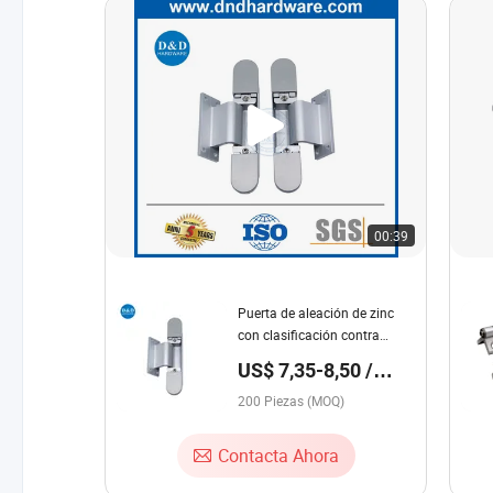
00:39
Puerta de aleación de zinc
con clasificación contra
incendios, bisagra oculta
US$ 7,35-8,50 /
ajustable e invisible para
Pieza
puerta de fumadores
200 Piezas (MOQ)
Contacta Ahora