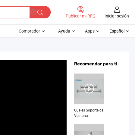
Iniciar sesión
Publicar mi RFQ
Comprador
Ayuda
Apps
Español
Recomendar para ti
Que es Soporte de
Ventana
Telescópico de
Acero Inoxidable
12 Pulgadas de