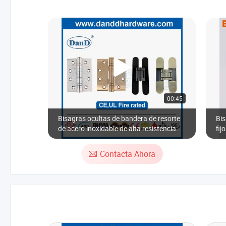
00:45
Bisagras ocultas de bandera de resorte
Bis
de acero inoxidable de alta resistencia
fij
con clasificación contra incendios,
rodamientos de bolas, D&D Hardware,
Contacta Ahora
puerta exterior, bisagra ajustable tipo SS