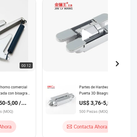
00:12
00:20
 horno comercial
Partes de Hardware de
zada con bisagra
Puerta 3D Bisagra Oculta de
potrada en acero
Aleación de Zinc en Forma de
50-5,00 /
US$ 3,76-5,51 /
e
H
Pieza
as (MOQ)
500 Piezas (MOQ)
Ahora
Contacta Ahora