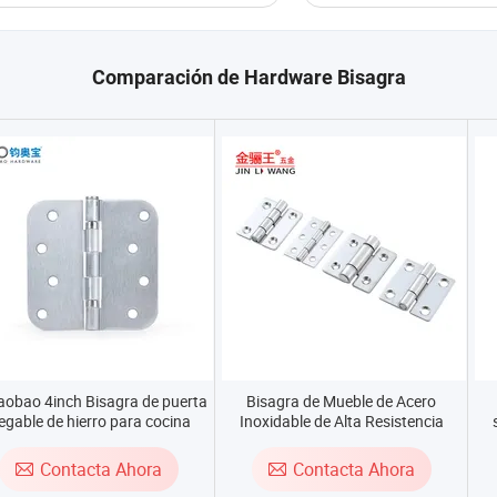
Comparación de Hardware Bisagra
obao 4inch Bisagra de puerta
Bisagra de Mueble de Acero
egable de hierro para cocina
Inoxidable de Alta Resistencia
para accesorios de armario
SUS304 Mini Pequeña Bisagra de
Pivotante para Puerta de Madera
Contacta Ahora
Contacta Ahora
Accesorios de Puerta Bisagras