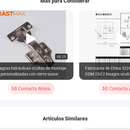
Más para Considerar
00:25
agras hidráulicas ocultas de montaje
Fabricante de China 32
o personalizadas con cierre suave
ODM 25rl 2 bisagra ocult
CNC de aluminio anodiz
para perfil de aluminio 2
Contacta Ahora
Contacta 
Artículos Similares