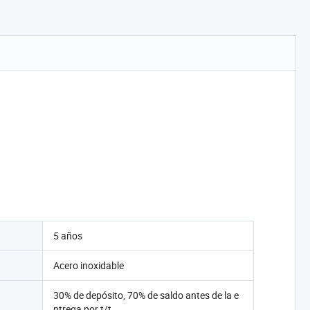
5 años
Acero inoxidable
30% de depósito, 70% de saldo antes de la e
ntrega por t/t