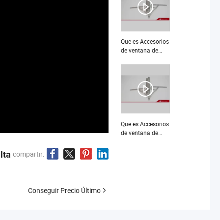
Longitud
Hardware para
Muebles Fricción
Stay
Que es Accesorios
de ventana de
aluminio hechos a
medida,
duraderos y
ajustables con
fricción
Que es Accesorios
de ventana de
acero inoxidable
Supreme
lta
compartir:
personalizados de
España, bisagra
de fricción
Conseguir Precio Último