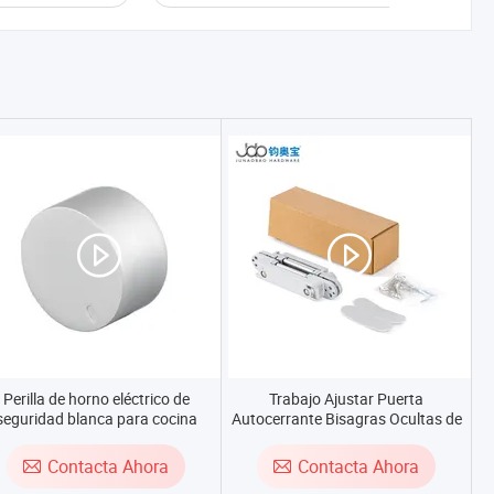
Perilla de horno eléctrico de
Trabajo Ajustar Puerta
seguridad blanca para cocina
Autocerrante Bisagras Ocultas de
Acero 3D Bisagra Hidráulica para
Gabinete
Contacta Ahora
Contacta Ahora