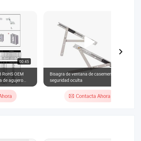
00:45
00:24
28 RoHS OEM
Bisagra de ventana de casement de alta
a de agujero
seguridad oculta
ado plateado
5 30 40 45 50
Ahora
Contacta Ahora