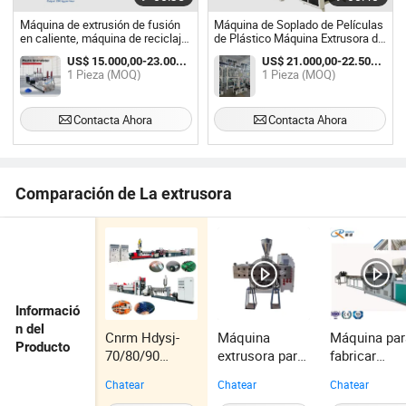
Máquina de extrusión de fusión
Máquina de Soplado de Películas
en caliente, máquina de reciclaje
de Plástico Máquina Extrusora de
de plástico, reciclaje de bolsas
Películas Máquina de Películas
US$ 15.000,00-23.000,00 / Pieza
US$ 21.000,00-22.500,00 / Pieza
de plástico, máquina de fusión de
Soplando Máquina de Soplado de
1 Pieza (MOQ)
1 Pieza (MOQ)
botellas de PET y PP
Películas Recicladas
Contacta Ahora
Contacta Ahora
Comparación de La extrusora
Informació
n del
Cnrm Hdysj-
Máquina
Máquina par
Producto
70/80/90
extrusora para
fabricar
Máquina
fabricar
varillas de
Chatear
Chatear
Chatear
extrusora de
láminas
soldadura d