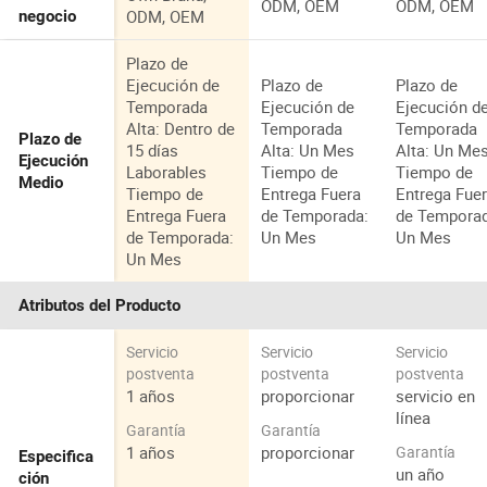
ODM, OEM
ODM, OEM
ODM, OEM
negocio
Plazo de
Ejecución de
Plazo de
Plazo de
Temporada
Ejecución de
Ejecución d
Alta: Dentro de
Temporada
Temporada
Plazo de
15 días
Alta: Un Mes
Alta: Un Me
Ejecución
Laborables
Tiempo de
Tiempo de
Medio
Tiempo de
Entrega Fuera
Entrega Fue
Entrega Fuera
de Temporada:
de Tempora
de Temporada:
Un Mes
Un Mes
Un Mes
Atributos del Producto
Servicio
Servicio
Servicio
postventa
postventa
postventa
1 años
proporcionar
servicio en
línea
Garantía
Garantía
1 años
proporcionar
Garantía
Especifica
un año
ción