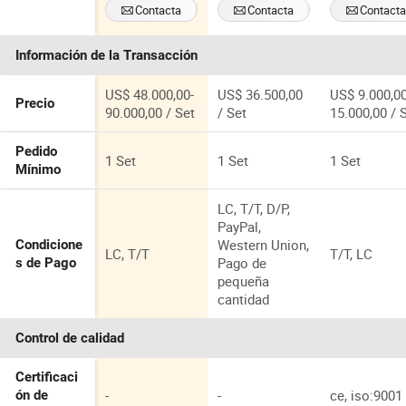
hilo de fibra
corrugadas de
PVC, PE y P
Contacta
Contacta
Contact
monofilament
techo de onda
en forma de
Ahora
Ahora
Ahora
o de cuerda de
de plástico
triángulo y
Información de la Transacción
HDPE PP
PVC a prueba
redonda
polipropileno
de agua
en venta
US$ 48.000,00-
US$ 36.500,00
US$ 9.000,00
Precio
90.000,00 / Set
/ Set
15.000,00 / 
Pedido
1 Set
1 Set
1 Set
Mínimo
LC, T/T, D/P,
PayPal,
Western Union,
Condicione
LC, T/T
T/T, LC
Pago de
s de Pago
pequeña
cantidad
Control de calidad
Certificaci
-
-
ce, iso:9001
ón de