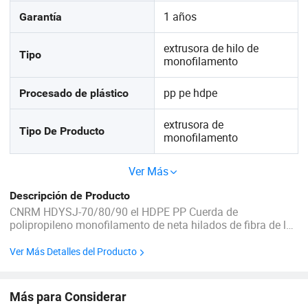
1 años
Garantía
extrusora de hilo de
Tipo
monofilamento
pp pe hdpe
Procesado de plástico
extrusora de
Tipo De Producto
monofilamento
Ver Más
Descripción de Producto
CNRM HDYSJ-70/80/90 el HDPE PP Cuerda de
polipropileno monofilamento de neta hilados de fibra de la
máquina extrusora para la venta Breve introdution
monofilamento de la extrusora La serie HDSJ hilo
Ver Más Detalles del Producto
monofilamento máquina extrusora para la elaboración de
material diferente ...
Más para Considerar