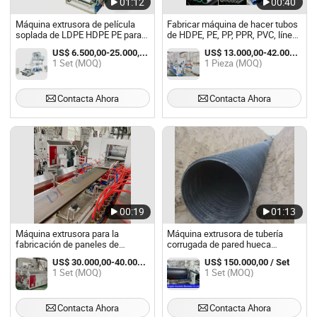
01:12
00:40
Máquina extrusora de película
Fabricar máquina de hacer tubos
soplada de LDPE HDPE PE para
de HDPE, PE, PP, PPR, PVC, línea
fabricar película de bolsa de
de producción de tubos de
US$ 6.500,00-25.000,00 / Set
US$ 13.000,00-42.000,00 / Pieza
plástico Precio de la máquina de
suministro de agua, máquina de
1 Set (MOQ)
1 Pieza (MOQ)
soplado de película plástica (SJ-
extrusión
80)
Contacta Ahora
Contacta Ahora
00:19
01:13
Máquina extrusora para la
Máquina extrusora de tubería
fabricación de paneles de
corrugada de pared hueca
revestimiento y suelos de
estructurada de gran diámetro de
US$ 30.000,00-40.000,00 / Set
US$ 150.000,00 / Set
decking de WPC
HDPE
1 Set (MOQ)
1 Set (MOQ)
(PE/PP+madera) de plástico
Contacta Ahora
Contacta Ahora