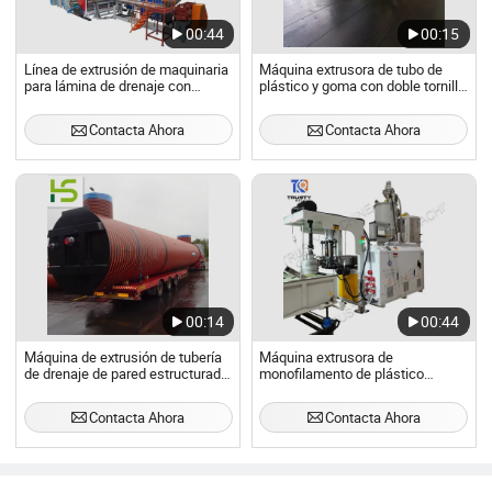
00:44
00:15
Línea de extrusión de maquinaria
Máquina extrusora de tubo de
para lámina de drenaje con
plástico y goma con doble tornillo
dimples de plástico HDPE con
para la banda de rodadura de
geotextil
neumáticos en China
Contacta Ahora
Contacta Ahora
00:14
00:44
Máquina de extrusión de tubería
Máquina extrusora de
de drenaje de pared estructurada,
monofilamento de plástico
tanque de almacenamiento,
PP/PA/PET/PBT
maquinaria de extrusión
Contacta Ahora
Contacta Ahora