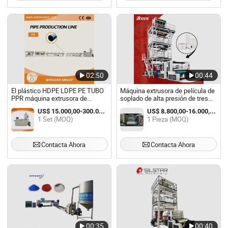
02:50
00:44
El plástico HDPE LDPE PE TUBO
Máquina extrusora de película de
PPR máquina extrusora de
soplado de alta presión de tres
máquina de extrusión de la línea
capas de coextrusión de
US$ 15.000,00-300.000,00 / Set
US$ 8.800,00-16.000,00 / Pieza
de extrusión
embalaje premium
1 Set (MOQ)
1 Pieza (MOQ)
Contacta Ahora
Contacta Ahora
00:35
00:40