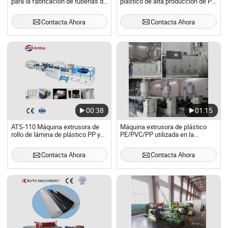
para la fabricación de tuberías de
plástico de alta producción de PP
drenaje de agua de PVC plástico
PPR PE
de doble tornillo
Contacta Ahora
Contacta Ahora
00:38
01:15
ATS-110 Máquina extrusora de
Máquina extrusora de plástico
rollo de lámina de plástico PP y
PE/PVC/PP utilizada en la
PS de una capa y un solo tornillo
fabricación de tubos de PP, PE y
para vaso de plástico desechable
PVC
Contacta Ahora
Contacta Ahora