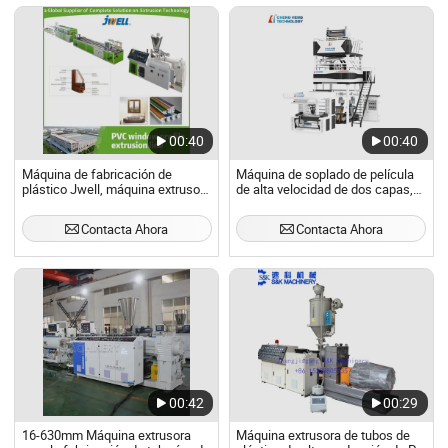
00:40
00:40
Máquina de fabricación de
Máquina de soplado de película
plástico Jwell, máquina extrusora
de alta velocidad de dos capas,
de UPVC, línea de producción
máquina extrusora, máquina de
automática de plástico, extrusora
soplado de película ABA
Contacta Ahora
Contacta Ahora
de perfil de ventana de PVC,
máquina de extrusión de plástico
00:42
00:29
16-630mm Máquina extrusora
Máquina extrusora de tubos de