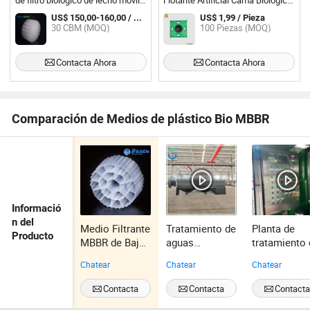
de filtro biológico de lecho móvil
Flotante Artificial Cama Biológica
MBBR para sistema de granja de
Flotante
US$ 150,00-160,00 / CBM
US$ 1,99 / Pieza
reducción
30 CBM (MOQ)
100 Piezas (MOQ)
Contacta Ahora
Contacta Ahora
Comparación de Medios de plástico Bio MBBR
Informació
n del
Medio Filtrante
Tratamiento de
Planta de
Producto
MBBR de Bajo
aguas
tratamiento
Precio para
residuales de
aguas
Chatear
Chatear
Chatear
Aerador
flotación por
residuales d
Biológico
aire disuelto
maquinaria 
Contacta
Contacta
Contact
Usado en
de agricultura
paquete de
Ahora
Ahora
Ahora