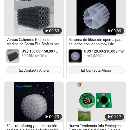
00:33
00:39
Ventas Calientes Biobloque
Sistema de filtración óptima para
Medios de Cama Fija Biofilm para
acuarios con lecho móvil de
Sumideros de Escorrentía de
biomedia confiable
US$ 150,00-158,00 / CBM
US$ 120,00-230,00 / m3
Aguas Pluviales
30 CBM (MOQ)
1 m3 (MOQ)
Contacta Ahora
Contacta Ahora
00:29
00:17
Fácil retrofitting y actualización
Nueva Tendencia Isla Ecológica