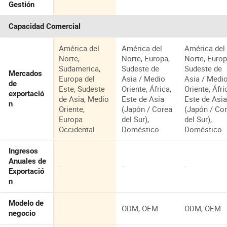
Gestión
Capacidad Comercial
América del
América del
América del
Norte,
Norte, Europa,
Norte, Europ
Sudamerica,
Sudeste de
Sudeste de
Mercados
Europa del
Asia / Medio
Asia / Medi
de
Este, Sudeste
Oriente, África,
Oriente, Áfri
exportació
de Asia, Medio
Este de Asia
Este de Asi
n
Oriente,
(Japón / Corea
(Japón / Co
Europa
del Sur),
del Sur),
Occidental
Doméstico
Doméstico
Ingresos
Anuales de
-
-
-
Exportació
n
Modelo de
-
ODM, OEM
ODM, OEM
negocio