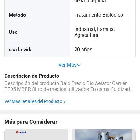
de la máquina
Tratamiento Biológico
Método
Industrial, Familia,
Uso
Agricultura
20 años
usa la vida
Ver Más
Descripción de Producto
Descripción del producto Bajo Precio Bio Aerator Carrier
PE05 MBBR filtro de medios utilizados En cama fluidizada
MBBR medios de filtro es un nuevo portador
biológicamente activo, adopta fórmula científica,
Ver Más Detalles del Producto
dependiendo de la naturaleza del agua, mezclando una ...
Más para Considerar