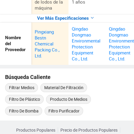
de lodos de la
1 años
máquina
Ver Más Especificaciones
Qingdao
Qingdao
Pingxiang
Dongmao
Dongmao
Bestn
Nombre
Environmental
Environment
Chemical
del
Protection
Protection
Packing Co.,
Proveedor
Equipment
Equipment
Ltd.
Co., Ltd.
Co., Ltd.
Búsqueda Caliente
Filtrar Medios
Material De Filtración
Filtro De Plástico
Producto De Medios
Filtro De Bomba
Filtro Purificador
Productos Populares
Precio de Productos Populares