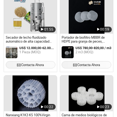
01:55
00:19
Secador de lecho fluidizado
Portador de biofiltro MBBR de
automático de alta capacidad
HDPE para granja de peces,
para alimentos, productos
lechos suspendidos, biocel FDA
US$ 12.000,00-62.000,00 / Pieza
US$ 780,00-820,00 / m3
químicos, polvo y gránulos
1 Pieza (MOQ)
2 m3 (MOQ)
Contacta Ahora
Contacta Ahora
00:22
00:23
Nanxiang K1K3 K5 100%Virgin
Cama de medios biológicos de