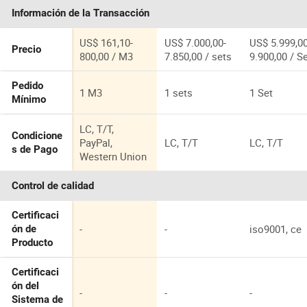
Cama
doméstica
exportación
Información de la Transacción
Fluidizada
Dongmao sin
personaliza
PE05
empaquetar
industrial
biológica
US$ 161,10-
US$ 7.000,00-
US$ 5.999,00
Precio
800,00 / M3
7.850,00 / sets
9.900,00 / S
Pedido
1 M3
1 sets
1 Set
Mínimo
LC, T/T,
Condicione
PayPal,
LC, T/T
LC, T/T
s de Pago
Western Union
Control de calidad
Certificaci
-
-
iso9001, ce
ón de
Producto
Certificaci
ón del
-
-
-
Sistema de