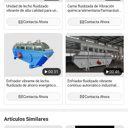
Unidad de lecho fluidizado
Cama fluidizada de Vibración
vibrante de alta calidad para un
química/alimentaria/farmacéutica
procesamiento eficiente
adecuada
Contacta Ahora
Contacta Ahora
00:31
00:46
Enfriador vibrante de lecho
Enfriador fluidizado vibrante
fluidizado de ahorro energético
continuo automático industrial
industrial para el procesamiento
para gránulos de fertilizante
de materias primas químicas
compuesto
Contacta Ahora
Contacta Ahora
Artículos Similares