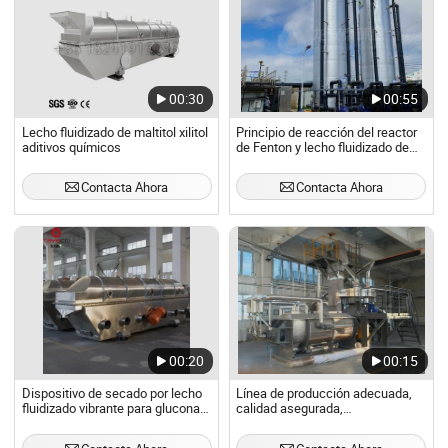
00:30
00:55
Lecho fluidizado de maltitol xilitol
Principio de reacción del reactor
aditivos químicos
de Fenton y lecho fluidizado de
Fenton
Contacta Ahora
Contacta Ahora
00:20
00:15
Dispositivo de secado por lecho
Línea de producción adecuada,
fluidizado vibrante para gluconato
calidad asegurada,
de sodio, tiourea, sorbitol
multifuncional, avanzada, lecho
fluidizado