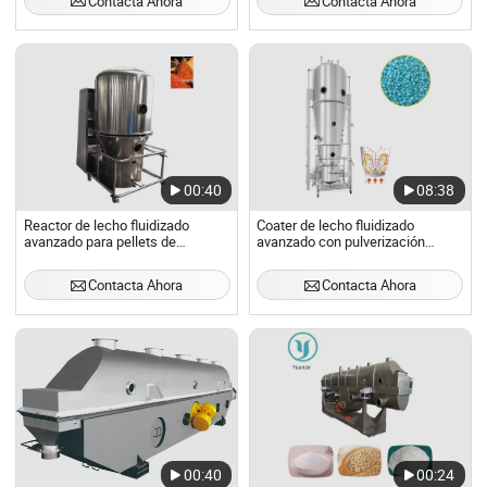
Contacta Ahora
Contacta Ahora
00:40
08:38
Reactor de lecho fluidizado
Coater de lecho fluidizado
avanzado para pellets de
avanzado con pulverización
alimentación veterinaria
inferior para pellets de
alimentación de medicamentos
Contacta Ahora
Contacta Ahora
veterinarios
00:40
00:24