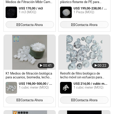
Medios de Filtración Mbbr Cama
plástico flotante de PE para
Móvil Mbbr
equipos de aireación
US$ 170,00 / m3
US$ 199,00-238,00 / Cubic Meter
1 m3 (MOQ)
1 Pieza (MOQ)
Contacta Ahora
Contacta Ahora
00:41
00:22
K1 Medios de filtración biológica
Retrofit de filtro biológico de
para acuarios, biomedia, lecho
lecho móvil sin esfuerzo para
móvil de biofilm
acuicultura de camarones, medio
US$ 198,00-500,00 / cubic meter
US$ 214,00 / cubic meter
de filtro biológico PE MBBR
1 cubic meter (MOQ)
1 cubic meter (MOQ)
Contacta Ahora
Contacta Ahora