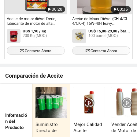
00:28
00:35
Aceite de motor diésel Derin,
Aceite de Motor Diésel (CH-4/CI-
lubricante de motor de alta
4/CK-4) 15W-40-Heavy
resistencia CH-4 15W40/20W50
Lubricante Diésel de Servicio
US$ 1,90 / Kg
US$ 15,00-29,00 / barrel
Acea E5 E7 para camiones,
para Camiones Comerciales y
200 Kg (MOQ)
100 barrel (MOQ)
sintético, fabricante OEM
Maquinaria de Construcción
Contacta Ahora
Contacta Ahora
Comparación de Aceite
Informació
n del
Suministro
Mejor Calidad
Vender Acei
Producto
Directo de
Aceite
de Motor de
Fábrica CH-4
Lubricante
Motocicleta