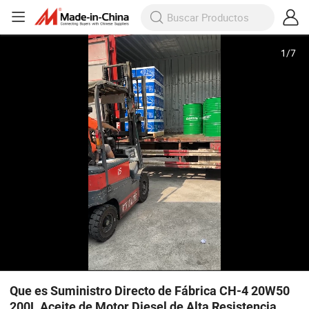
1
/
7
Que es Suministro Directo de Fábrica CH-4 20W50
200L Aceite de Motor Diesel de Alta Resistencia