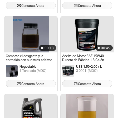
Contacta Ahora
Contacta Ahora
00:13
00:45
Combate el desgaste y la
Aceite de Motor SAE 15W40
corrosión con nuestros aditivos
Directo de Fábrica 1 3 Galón
confiables para aceite de motor
Galón de Alta Dureza y Alto
Negociable
US$ 1,50-2,00 / L
de ferrocarril
Rendimiento Aceite de Motor
1 Tonelada (MOQ)
3.000 L (MOQ)
Diesel de Mezcla Sintética
Parcial Ci-4 15W-40
Contacta Ahora
Contacta Ahora