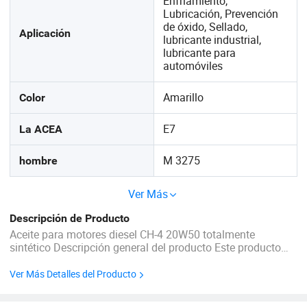
Enfriamiento,
Lubricación, Prevención
de óxido, Sellado,
Aplicación
lubricante industrial,
lubricante para
automóviles
Amarillo
Color
E7
La ACEA
M 3275
hombre
Ver Más
Descripción de Producto
Aceite para motores diesel CH-4 20W50 totalmente
sintético Descripción general del producto Este producto
adopta aceite base de hidrogenación de alta calidad,
aditivos compuestos importados de alto rendimiento y
Ver Más Detalles del Producto
fórmula tecnológica de refuerzo de ...