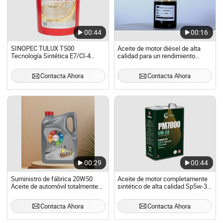
00:44
00:16
SINOPEC TULUX T500
Aceite de motor diésel de alta
Tecnología Sintética E7/CI-4
calidad para un rendimiento
20W-50 Aceite de Motor Diésel
mejorado
Contacta Ahora
Contacta Ahora
00:29
00:44
Suministro de fábrica 20W50
Aceite de motor completamente
Aceite de automóvil totalmente
sintético de alta calidad Sp5w-30
sintético lubricante de motor
fábrica de lubricantes OEM
20W50 Aceite de motor Sn
Servicio
Contacta Ahora
Contacta Ahora