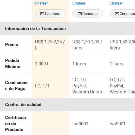
Chatear
Chatear
Chatear
20W50 200L
para
Alta Calidad
Aceite de
Motocicletas
a Precios
Contacta
Contacta
Contact
Motor Diesel
de Cuatro
Bajos
Ahora
Ahora
Ahora
de Alta
Tiempos
Información de la Transacción
Resistencia
20W40 Botella
de Paquete
para
US$ 1,75-2,35 /
US$ 1,50-2,00 /
US$ 1,50-2,0
Precio
Motocicletas
L
liters
liters
Nuevas y
Usadas
Pedido
2.000 L
1 liters
1 liters
Mínimo
LC, T/T,
LC, T/T,
Condicione
LC, T/T
PayPal,
PayPal,
s de Pago
Western Union
Western Uni
Control de calidad
Certificaci
-
iso9001
iso9001
ón de
Producto