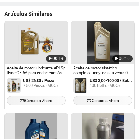
Artículos Similares
00:19
00:16
Aceite de motor lubricante API Sp
Aceite de motor sintético
Ilsac GF-6A para coche camión
completo Tianyi de alta venta 0W
ahorra combustible químico
-20
US$ 26,80 / Pieza
US$ 3,00-100,00 / Bottle
7.500 Piezas (MOQ)
100 Bottle (MOQ)
Contacta Ahora
Contacta Ahora