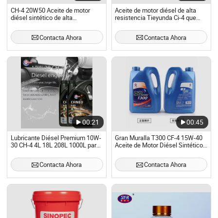
CH-4 20W50 Aceite de motor
Aceite de motor diésel de alta
diésel sintético de alta
resistencia Tieyunda Ci-4 que
resistencia 3.5kg/4L
extiende la vida del motor y
reduce la deposición de carbono
Contacta Ahora
Contacta Ahora
a través de ventas directas de los
fabricantes
00:21
00:45
Lubricante Diésel Premium 10W-
Gran Muralla T300 CF-4 15W-40
30 CH-4 4L 18L 208L 1000L para
Aceite de Motor Diésel Sintético
Camiones de Servicio Pesado
para Camiones de Carga Pesada
Grado Profesional de
Contacta Ahora
Contacta Ahora
Mantenimiento Aceite de Motor
para Flotas al por Mayor