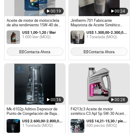
00:19
00:24
Aceite de motor de motocicleta
Jintherm-701 Fabricante
de alta rendimiento 15W-40 de
Mayorista de Aceite Sintético
alta calidad
Refinado y Aceite de Motor de
US$ 1,00-1,20 / liter
US$ 1.300,00-2.300,00 / Tonelada
Conductividad Térmica
1.000 liter (MOQ)
1 Tonelada (MOQ)
Contacta Ahora
Contacta Ahora
00:16
00:28
Mk-6102p Aditivo Depresor de
F4213c3 Aceite de motor
Punto de Congelación de Baja
sintético C3 Apl Sp 5W-30 Aceite
Temperatura Mejora CCS Mrv
de motor
US$ 2.600,00-2.800,00 / Tonelada
US$ 14,21-15,30 / pieces
para 10W-40 Formulación de
1 Tonelada (MOQ)
600 pieces (MOQ)
Aceite de Motor