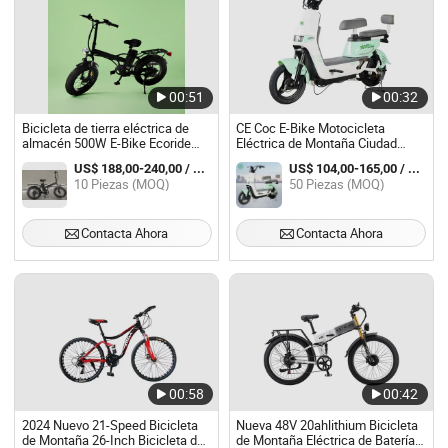
00:51
00:32
Bicicleta de tierra eléctrica de
CE Coc E-Bike Motocicleta
almacén 500W E-Bike Ecoride
Eléctrica de Montaña Ciudad
48V13ah Bicicleta eléctrica para
Fábrica China Ebc
US$ 188,00-240,00 / Pieza
US$ 104,00-165,00 / Pieza
adultos V10 Bicicleta de montaña
10 Piezas (MOQ)
50 Piezas (MOQ)
eléctrica para adultos
Contacta Ahora
Contacta Ahora
00:58
00:42
2024 Nuevo 21-Speed Bicicleta
Nueva 48V 20ahlithium Bicicleta
de Montaña 26-Inch Bicicleta de
de Montaña Eléctrica de Batería