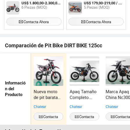
Combustible Barata de Precio de
eléctrico mini barato, motocicleta
US$ 1.800,00-2.300,00 / Pieza
US$ 179,00-219,00 / Pieza
Fábrica para Enduro Off Road,
para niños, precio de bicicleta de
6 Piezas (MOQ)
5 Piezas (MOQ)
Moto de Pit Enduro, Gran
tierra a la venta
Potencia, Moto de Tierra para
Adultos
Contacta Ahora
Contacta Ahora
Comparación de Pit Bike DIRT BIKE 125cc
Informació
n del
Nueva moto
Apaq Tamaño
Marca Apaq
Producto
de pit barata
Completo
China Nc30
de Apaq
250cc
300cc
Chatear
Chatear
Chatear
Motocicleta de
Motocicleta
Agua
Enduro
Contacta
Contacta
Contact
Refrigerada
Ahora
Ahora
Ahora
para Adultos