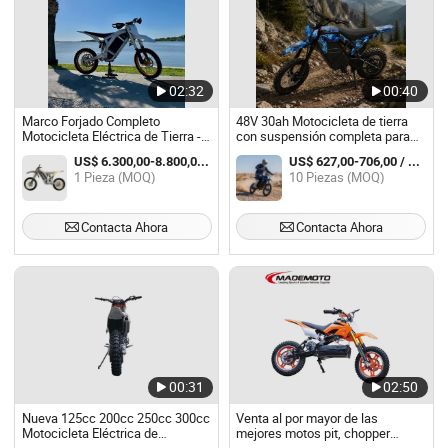
02:32
00:40
Marco Forjado Completo
48V 30ah Motocicleta de tierra
Motocicleta Eléctrica de Tierra -
con suspensión completa para
36kW Potencia Máxima 640N.m
paseos de fin de semana,
US$ 6.300,00-8.800,00 / Pieza
US$ 627,00-706,00 / Pieza
Transmisión Directa para
neumático ancho suministro
1 Pieza (MOQ)
10 Piezas (MOQ)
Carreras Off-road
directo
Extremadamente Ligeras
Contacta Ahora
Contacta Ahora
00:31
02:50
Nueva 125cc 200cc 250cc 300cc
Venta al por mayor de las
Motocicleta Eléctrica de
mejores motos pit, chopper