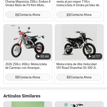
Champ Mayorista 250cc Enduro 4
venta al por mayor 110cc
Stroke Moto de Pit Ktm Moto
motocicleta 4-Stroke pit bike de
Cross Enduro Moto de Tierra
gasolina con arranque eléctrico
para niños mini motocicleta moto
Contacta Ahora
Contacta Ahora
de tierra para niños
00:44
00:17
2026 250cc 450cc Motocicleta
Motocicleta de Alta Velocidad
de Carreras con Arranque
Off-Road Shannhai Sh-300 2t
Eléctrico Motocicleta Deportiva
Moto de Agua Refrigerada para
Moto de Pit Off Road Carrera
Carreras Deportivas Motocicleta
Contacta Ahora
Contacta Ahora
Moto de Tierra
Enduro 320cc
Artículos Similares