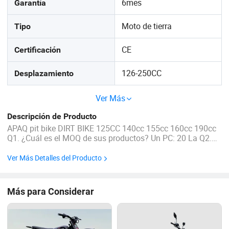
6mes
Garantía
Moto de tierra
Tipo
CE
Certificación
126-250CC
Desplazamiento
Ver Más
Descripción de Producto
APAQ pit bike DIRT BIKE 125CC 140cc 155cc 160cc 190cc
Q1. ¿Cuál es el MOQ de sus productos? Un PC: 20 La Q2.
¿Cuál es su condiciones de pago? R: T/T de alambre de
banco el 30% como depósito, y el 70% antes del parto. Le
Ver Más Detalles del Producto
mostraremos las fotos de los ...
Más para Considerar