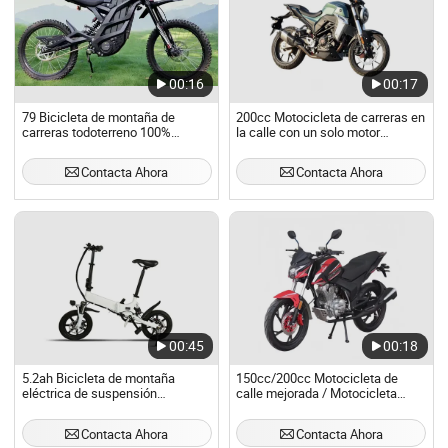
00:16
00:17
79 Bicicleta de montaña de
200cc Motocicleta de carreras en
carreras todoterreno 100%
la calle con un solo motor
Eléctrico de bajo ruido 420n. M
refrigerado por agua
Torque
Contacta Ahora
Contacta Ahora
00:45
00:18
5.2ah Bicicleta de montaña
150cc/200cc Motocicleta de
eléctrica de suspensión
calle mejorada / Motocicleta
completa ultra ligera portátil
deportiva de tierra
barata
Contacta Ahora
Contacta Ahora