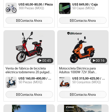
Tierra para Adultos
K8 Doble Motor 2000W Ebike
US$ 60,00-80,00 / Pieza
US$ 849,00 / Caja
300 Piezas (MOQ)
50 Cajas (MOQ)
Contacta Ahora
Contacta Ahora
00:45
00:16
Venta de fábrica de bicicleta
Motocicleta Eléctrica para
eléctrica todoterreno 20 pulgadas
Adultos 1000W 72V 30ah
500W bicicleta eléctrica de tierra
Motocicleta de Tierra Eléctrica de
US$ 160,00-400,00 / Pieza
US$ 315,00-425,00 / Set
Batería
50 Piezas (MOQ)
50 Conjuntos (MOQ)
Contacta Ahora
Contacta Ahora