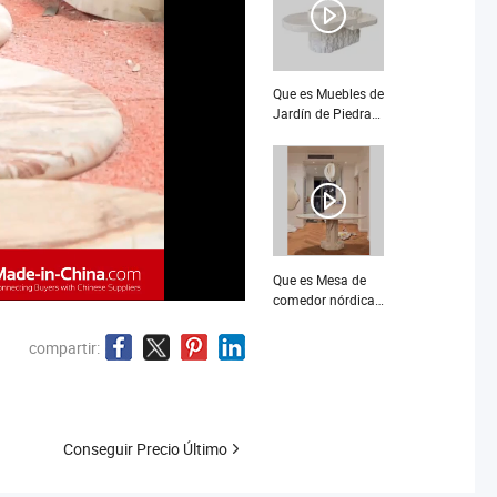
Mesa Lateral de
Piedra Moderna,
Mesa de Café de
Mármol
Travertino, Mesa
Que es Muebles de
Pequeña de Final
Jardín de Piedra
Muebles de Piedra
para Exterior
Mesa de Café de
Basalto Negro
Que es Mesa de
comedor nórdica
ovalada de
mármol blanco de
compartir:
lujo para 6
comensales
Conseguir Precio Último