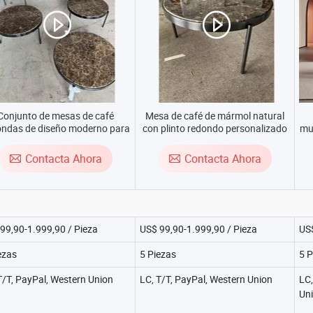
Conjunto de mesas de café
Mesa de café de mármol natural
ondas de diseño moderno para
con plinto redondo personalizado
mue
sala de estar, mesa central
m
Contacta Ahora
Contacta Ahora
lu
99,90-1.999,90 / Pieza
US$ 99,90-1.999,90 / Pieza
US$
ezas
5 Piezas
5 P
T/T, PayPal, Western Union
LC, T/T, PayPal, Western Union
LC,
Un