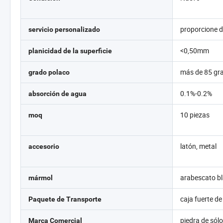
proporcione d
servicio personalizado
<0,50mm
planicidad de la superficie
más de 85 gr
grado polaco
0.1%-0.2%
absorción de agua
10 piezas
moq
latón, metal
accesorio
arabescato b
mármol
caja fuerte d
Paquete de Transporte
piedra de sól
Marca Comercial