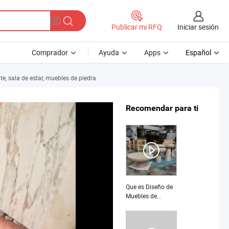
Iniciar sesión
Publicar mi RFQ
Comprador
Ayuda
Apps
Español
e, sala de estar, muebles de piedra
Recomendar para ti
Que es Diseño de
Muebles de
Mármol Natural
de Alta Cantidad
para Sala de Estar,