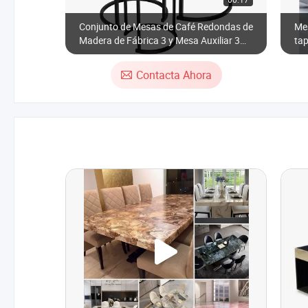
Conjunto de Mesas de Café Redondas de
Mes
Madera de Fábrica 3 y Mesa Auxiliar 3
tap
para la Sala de Estar con Estructura de
Metal
Contacta Ahora