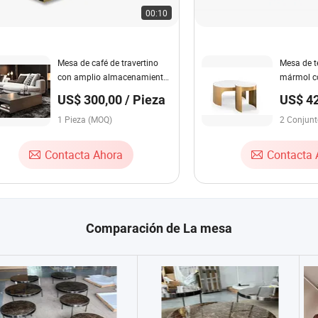
00:10
Mesa de café de travertino
Mesa de t
con amplio almacenamiento,
mármol c
mesa de mármol beige para
dorado el
US$ 300,00 / Pieza
US$ 42
espacio de salón
la fábric
/ Set
1 Pieza (MOQ)
simple pa
2 Conjun
café mode
estar
Contacta Ahora
Contacta 
Comparación de La mesa