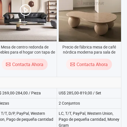
Mesa de centro redonda de
Precio de fábrica mesa de café
bles para el hogar con tapa de
nórdica moderna para sala de
ármol, dorada y plateada, de
estar muebles lateral mesa de café
acero inoxidable, moderna y
de mármol travertino antiguo
Contacta Ahora
Contacta Ahora
josa, mesa de café para sala de
estar
 269,00-284,00 / Pieza
US$ 285,00-819,00 / Set
iezas
2 Conjuntos
 T/T, D/P, PayPal, Western
LC, T/T, PayPal, Western Union,
ion, Pago de pequeña cantidad
Pago de pequeña cantidad, Money
Gram