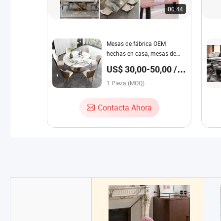
00:44
Mesas de fábrica OEM
hechas en casa, mesas de
anidación, mesas auxiliares
US$ 30,00-50,00 /
con almacenamiento, mesa
Pieza
de café cuadrada de mármol
1 Pieza (MOQ)
natural, mesa de comedor
Contacta Ahora