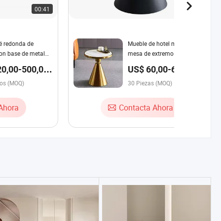
00:41
00:20
é redonda de
Mueble de hotel mesa de café
on base de metal
mesa de extremo mesa de
egante y lujosa de
sofá mesa central mesa de
0,00-500,00
US$ 60,00-62,00 /
a Zhida, combinación
metal dorado/rosado/mesa
Pieza
ra sofá y mesa de
tos (MOQ)
lateral/mesa consola
30 Piezas (MOQ)
rna para sala de
Ahora
Contacta Ahora