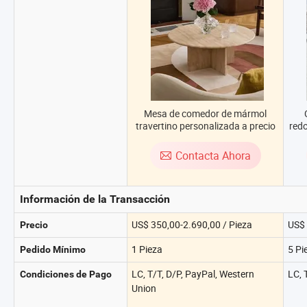
Mesa de comedor de mármol
travertino personalizada a precio
red
de fábrica, mesa auxiliar, mesa de
consola, mesa final para hotel,
Contacta Ahora
hogar, restaurante, sala de estar,
muebles de piedra
Información de la Transacción
US$ 350,00-2.690,00 / Pieza
US$ 
Precio
1 Pieza
5 Pi
Pedido Mínimo
LC, T/T, D/P, PayPal, Western
LC, 
Condiciones de Pago
Union