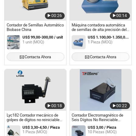
00:26
00:14
Contador de Semillas Automático
Máquina contadora automática
Biobase China
de semillas de alta precisión del
laboratorio agrícola Sly-E
US$ 99,00-300,00 / unit
US$ 1.100,00-1.350,00 / Pieza
1 unit (MOQ)
1 Pieza (MOQ)
Contacta Ahora
Contacta Ahora
00:18
00:22
Lyc182 Contador mecánico de
Contador Electromagnético de
golpes de dígitos no reiniciable
Seis Dígitos No Reiniciable
para interruptor de circuito de
AC220V/AC110V/DC24V/DC 12V
US$ 3,30-4,50 / Pieza
US$ 3,00 / Pieza
vacío 5
(CSK6-NKW)
1 Pieza (MOQ)
10 Piezas (MOQ)