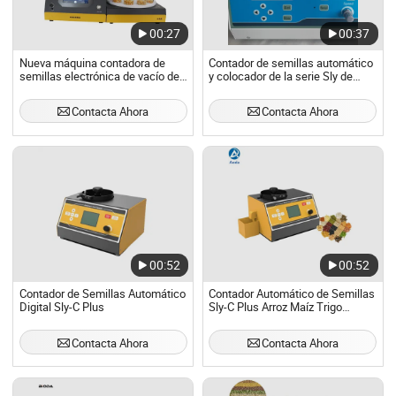
00:27
00:37
Nueva máquina contadora de
Contador de semillas automático
semillas electrónica de vacío de
y colocador de la serie Sly de
tipo ampliamente utilizado con
fábrica, contador de semillas
alta precisión
automático
Contacta Ahora
Contacta Ahora
00:52
00:52
Contador de Semillas Automático
Contador Automático de Semillas
Digital Sly-C Plus
Sly-C Plus Arroz Maíz Trigo
Cacahuate Frijoles Cantidad
Contacta Ahora
Contacta Ahora