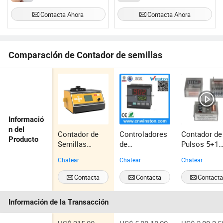
Contacta Ahora
Contacta Ahora
Comparación de Contador de semillas
Informació
n del
Contador de
Controladores
Contador de
Producto
Semillas
de
Pulsos 5+1
Electrónico en
Temperatura
para Medido
Chatear
Chatear
Chatear
Venta
Intelectivos
de Energía
CH con CE
Contacta
Contacta
Contact
Ahora
Ahora
Ahora
Información de la Transacción