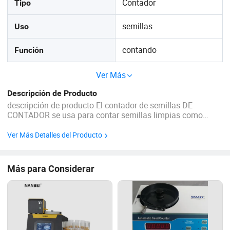
Contador
Tipo
semillas
Uso
contando
Función
Ver Más
Descripción de Producto
descripción de producto El contador de semillas DE
CONTADOR se usa para contar semillas limpias como
granos, semillas de aceite, leguminosas de maíz y
productos similares, libres de polvo, para establecer, por
Ver Más Detalles del Producto
ejemplo, el peso de las mil semillas. Operación •dos modos:
...
Más para Considerar