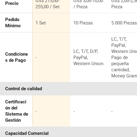
US$ 215,00-
US$ 5,00-10,00
US$ 2,00-2,5
Precio
255,00 / Set
/ Pieza
Pieza
Pedido
1 Set
10 Piezas
5.000 Pieza
Mínimo
LC, T/T,
PayPal,
LC, T/T, D/P,
Western Uni
Condicione
-
PayPal,
Pago de
s de Pago
Western Union
pequeña
cantidad,
Money Gra
Control de calidad
Certificaci
ón del
-
-
-
Sistema de
Gestión
Capacidad Comercial