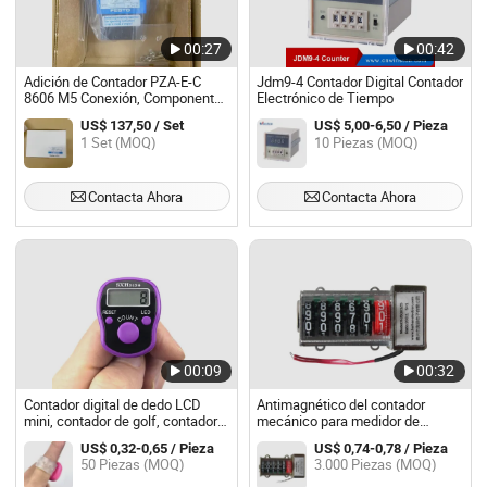
00:27
00:42
Adición de Contador PZA-E-C
Jdm9-4 Contador Digital Contador
8606 M5 Conexión, Componente
Electrónico de Tiempo
de Control de Automatización
US$ 137,50 / Set
US$ 5,00-6,50 / Pieza
Industrial
1 Set (MOQ)
10 Piezas (MOQ)
Contacta Ahora
Contacta Ahora
00:09
00:32
Contador digital de dedo LCD
Antimagnético del contador
mini, contador de golf, contador
mecánico para medidor de
deportivo, contador digital de
energía con 100: 1
US$ 0,32-0,65 / Pieza
US$ 0,74-0,78 / Pieza
tasbih musulmán
50 Piezas (MOQ)
3.000 Piezas (MOQ)