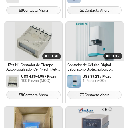
Contacta Ahora
Contacta Ahora
00:30
00:42
H7et-N1 Contador de Tiempo
Contador de Células Digital
Autopropulsado, Ce Prved H7et-
Laboratorio Biotecnológico
N1 Contador de Tiempo, ISO9001
Contador de Células
US$ 4,85-4,95 / Pieza
US$ 39,21 / Pieza
Proved H7et-N1 Contador de
100 Piezas (MOQ)
1 Pieza (MOQ)
Tiempo
Contacta Ahora
Contacta Ahora