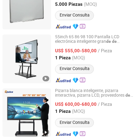
Anhui, China
Desde 2014
(MOQ)
5.000 Piezas
Enviar Consulta
55inch 65 86 98 100 Pantalla LCD
electrónica inteligente gran
de
de
Shenzhen P & Y Technology Co., Ltd.
pulgadas Precio Televisor con pantalla
/ Pieza
táctil Todo en uno Panel plano digital
US$ 555,00-580,00
inteligente Pizarra interactiva Pizarra
de
Guangdong, China
Desde 2016
(MOQ)
1 Pieza
escritura
Enviar Consulta
Pizarra blanca inteligente, pizarra
interactiva, pizarra LCD, proveedores
de
Shenzhen Opulux Interactive Technology Co. Ltd
oficina y proveedores escolares
/ Pieza
US$ 600,00-680,00
Guangdong, China
Desde 2025
(MOQ)
1 Pieza
Enviar Consulta