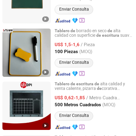
Enviar Consulta
borrado en seco
alta
Tablero
de
de
calidad con superficie
suave
de
escritura
an Hui Fan Sen Technology Co., Ltd.
para la enseñanza escolar
/ Pieza
US$ 1,5-1,6
Anhui, China
Desde 2025
(MOQ)
100 Piezas
Enviar Consulta
alta calidad y
Tablero
de
escritura
de
venta caliente, pizarra
corativa
de
Shanghai Hanker Industrial Co., Ltd.
autoadhesiva, pizarra magnética
/ Metro Cuadrado
personalizada
US$ 0,62-1,85
Shanghai, China
Desde 2008
(MOQ)
500 Metros Cuadrados
Enviar Consulta