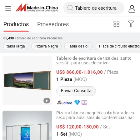
Productos
Proveedores
Tablero de escritura
Productos
85,438
tabla larga
Pizarra Negra
Tabla de Foil
Placa de circuito electr
tiza
slizante
Tablero
de
escritura
de
de
versátil para uso educativo
Guangzhou Yichuang Electronic Co., Ltd.
/ Pieza
US$ 866,00-1.016,00
Guangdong, China
Desde 2022
(MOQ)
1 Pieza
Enviar Consulta
Pizarra blanca magnética
borrado en
de
seco para aula, sala
conferencias para
de
Shandong Lanbeisite Educational Equipment Group
educación y uso docente
/ Set
US$ 120,00-130,00
Shandong, China
Desde 2015
(MOQ)
1 Set