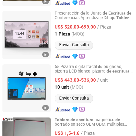
Presentación
la Junta
de
de
Escritura
de
Conferencias Aprendizaje Dibujo
Tablero
Dongguan Ikinor Technology Co., Ltd.
Interactivo Proyección Inalámbrica Táctil
/ Pieza
Múltiple para Informe
US$ 520,00-699,00
Guangdong, China
Desde 2022
(MOQ)
1 Pieza
Enviar Consulta
65 Pizarra digital táctil
pulgadas,
de
pizarra LCD blanca, pizarra
,
de
escritura
Dongguan Modix Technology Co., Ltd.
pizarra para enseñanza en el aula
/ unit
US$ 443,00-536,00
Guangdong, China
Desde 2026
(MOQ)
10 unit
Enviar Consulta
magnético
Tablero
de
escritura
de
borrado en seco OEM ODM, múltiples
an Hui Fan Sen Technology Co., Ltd.
tamaños, color
marco personalizado,
de
/ Pieza
pizarra
presentación
US$ 1,5-1,6
de