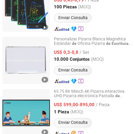
Zhejiang, China
Desde 2015
(MOQ)
100 Piezas
Enviar Consulta
Personalizar Pizarra Blanca Magnética
Estándar
Oficina Pizarra
de
de
Escritura
Ningbo Colorswoo Art Supply Co., Ltd.
Borrado en Seco
de
/ Set
US$ 0,3-0,8
Zhejiang, China
Desde 2016
(MOQ)
10.000 Conjuntos
Enviar Consulta
65 75 86 98inch 4K Pizarra interactiva
UHD Pizarra electrónica Pantalla
de
Shenzhen DS Technology Co., Ltd.
proyector Clase Pizarra digital
/ Pieza
smartboard
US$ 599,00-895,00
Guangdong, China
Desde 2018
(MOQ)
1 Pieza
Enviar Consulta