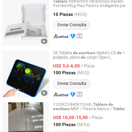
Interactivo Ultrasónico Barato
Tablero
Portátil Plug Play Pizarra Inteligente para
Mitechnic Co., Ltd
Experiencia
en Educación y
de
Escritura
(MOQ)
Negocios Miboard Pizarra Interactiva
10 Piezas
Portátil
Hongkong, Hongkong_China
Desde 2021
Enviar Consulta
20 Tableta
digital LCD
1
de
escritura
de
pulgada, placa
carga Type-C,
de
Ningbo Gusta Stationery Co., Ltd.
personalizada para niños
/ Pieza
US$ 3,6-6,00
Zhejiang, China
Desde 2015
(MOQ)
100 Piezas
Enviar Consulta
1220X22440X12mm,
Tablero
de
MDF / Pizarra blanca /
escritura
Tablero
Weifang Greenland Co., Ltd.
escolar
de
escritura
/ Pieza
US$ 10,00-15,00
Shandong, China
Desde 2008
(MOQ)
100 Piezas