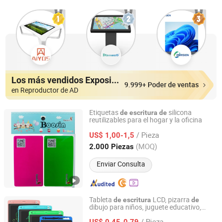
Los más vendidos Expositores
9.999+ Poder de ventas
en Reproductor de AD
Etiquetas
silicona
de
escritura
de
reutilizables para el hogar y la oficina
Shenzhen Bao Si Xin Technology Development Co., Ltd.
/ Pieza
US$ 1,00-1,5
Guangdong, China
Desde 2025
(MOQ)
2.000 Piezas
Enviar Consulta
Tableta
LCD, pizarra
de
escritura
de
dibujo para niños, juguete educativo,
Ningbo Gusta Stationery Co., Ltd.
suministros educativos OEM
/ Pieza
US$ 0,45-0,79