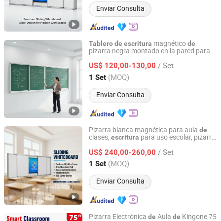
Enviar Consulta
magnético
Tablero
de
escritura
de
pizarra negra montado en la pared para
Shandong Lanbeisite Educational Equipment Group
uso en la enseñanza en el aula
/ Set
US$ 120,00-130,00
Shandong, China
Desde 2015
(MOQ)
1 Set
Enviar Consulta
Pizarra blanca magnética para aula
de
clases,
para uso escolar, pizarra
escritura
Shandong Lanbeisite Educational Equipment Group
acero esmaltado
porcelana
de
de
/ Set
US$ 240,00-260,00
Shandong, China
Desde 2015
(MOQ)
1 Set
Enviar Consulta
Pizarra Electrónica
Aula
Kingone 75
de
de