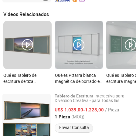
Videos Relacionados
Qué es Tablero de
Qué es Pizarra blanca
Qué es Tablero 
escritura de tiza
magnética de borrado en
escritura magné
deslizante versátil para
seco para aula, sala de
pizarra negra 
uso educativo
conferencias para
en la pared para
Interactiva para
Tablero
de
Escritura
educación y uso docente
enseñanza en el
Diversión Creativa - para Todas las
Guangzhou Yichuang Electronic Co., Ltd.
Eda
s
de
/ Pieza
US$ 1.039,00-1.223,00
Guangdong, China
Desde 2022
(MOQ)
1 Pieza
Enviar Consulta