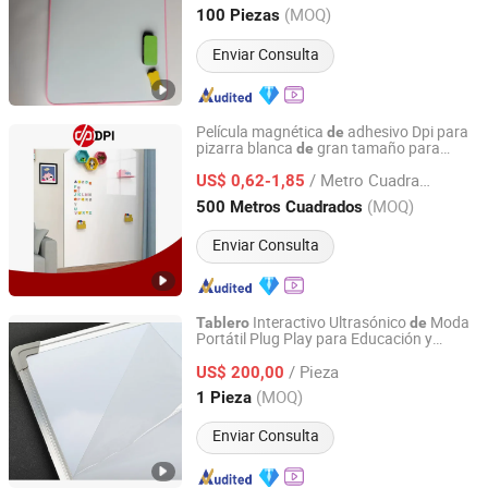
Anhui, China
Desde 2025
(MOQ)
100 Piezas
Enviar Consulta
Película magnética
adhesivo Dpi para
de
pizarra blanca
gran tamaño para
de
Shanghai Hanker Industrial Co., Ltd.
escuela
/ Metro Cuadrado
US$ 0,62-1,85
Shanghai, China
Desde 2008
(MOQ)
500 Metros Cuadrados
Enviar Consulta
Interactivo Ultrasónico
Moda
Tablero
de
Portátil Plug Play para Educación y
Mitechnic Co., Ltd
Negocios Miboard
/ Pieza
US$ 200,00
Hongkong, Hongkong_China
Desde 2021
(MOQ)
1 Pieza
Enviar Consulta