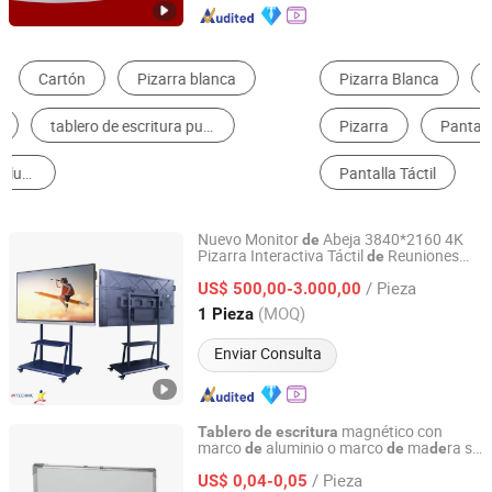
Pizarra Blanca
Equipo de Entrenamiento de Mecatrónica
Pizarra
Pantalla de LCD
Reproductor de AD
Pantalla Táctil
Nuevo Monitor
Abeja 3840*2160 4K
de
Pizarra Interactiva Táctil
Reuniones
de
Mitechnic Co., Ltd
Panel Plano Interactivo para Enseñanza
/ Pieza
Pizarra Inteligente 65, 75, 85, 86, 98
US$ 500,00-3.000,00
Experiencia
de
Escritura
Hongkong, Hongkong_China
Desde 2021
(MOQ)
1 Pieza
Enviar Consulta
magnético con
Tablero
de
escritura
marco
aluminio o marco
ma
ra se
de
de
de
ACC Enterprise Co., Ltd.
pue
utilizar como un
de
tablero
de
/ Pieza
calendario impreso
US$ 0,04-0,05