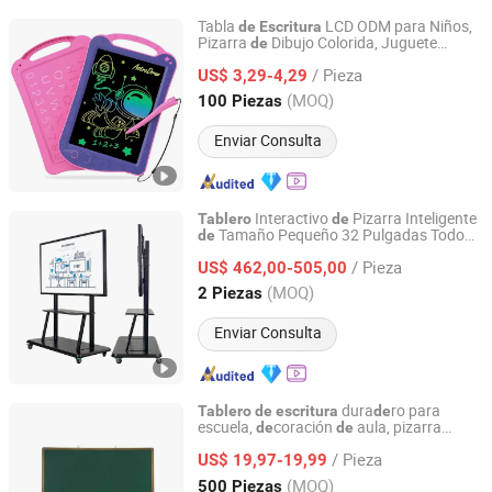
Tabla
LCD ODM para Niños,
de
Escritura
Pizarra
Dibujo Colorida, Juguete
de
Ningbo Gusta Stationery Co., Ltd.
Educativo
Viaje
de
/ Pieza
US$ 3,29-4,29
Zhejiang, China
Desde 2015
(MOQ)
100 Piezas
Enviar Consulta
Interactivo
Pizarra Inteligente
Tablero
de
Tamaño Pequeño 32 Pulgadas Todo
de
Guangzhou Yichuang Electronic Co., Ltd.
en Uno para
y Tacto con el
do
Escritura
De
/ Pieza
para el Aula
US$ 462,00-505,00
Guangdong, China
Desde 2022
(MOQ)
2 Piezas
Enviar Consulta
dura
ro para
Tablero
de
escritura
de
escuela,
coración
aula, pizarra
de
de
GOOD SELLER CO., LTD
ver
de
/ Pieza
US$ 19,97-19,99
Zhejiang, China
Desde 2010
(MOQ)
500 Piezas