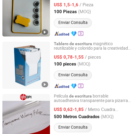
Limpiar
/ Pieza
US$ 1,5-1,6
Anhui, China
Desde 2025
(MOQ)
100 Piezas
Enviar Consulta
magnético
Tablero
de
escritura
reutilizable y colorido para la creatividad
Hangzhou Vwin Technology Co., Ltd.
los niños
de
/ pieces
US$ 0,78-1,55
Zhejiang, China
Desde 2020
(MOQ)
100 pieces
Enviar Consulta
Película
borrable
de
escritura
autoadhesiva transparente para pizarra
Shanghai Hanker Industrial Co., Ltd.
adhesiva
/ Metro Cuadrado
US$ 0,62-1,85
Shanghai, China
Desde 2008
(MOQ)
500 Metros Cuadrados
Enviar Consulta