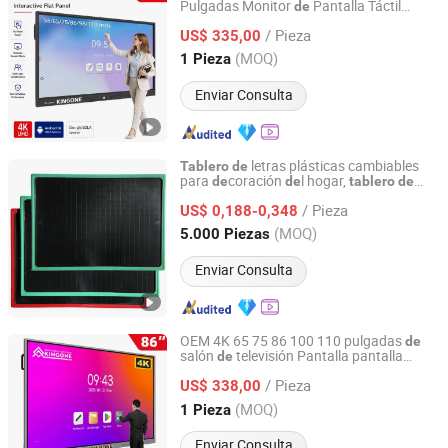
Pulgadas Monitor
Pantalla Táctil
de
Dongguan Kingone Electronics Co., Ltd.
Interactiva Pizarra Inteligente para
/ Pieza
Escuela y Sala
Reuniones
US$ 335,00
de
Guangdong, China
Desde 2019
(MOQ)
1 Pieza
Enviar Consulta
letras plásticas cambiables
Tablero
de
para
coración
l hogar,
de
de
tablero
de
Guangzhou Vitality Manufacturing&Export Co., Ltd
mensajes, pizarras
memo
de
/ Pieza
US$ 0,188-0,348
Guangdong, China
Desde 2026
(MOQ)
5.000 Piezas
Enviar Consulta
OEM 4K 65 75 86 100 110 pulgadas
de
salón
televisión Pantalla pantalla
de
Dongguan Kingone Electronics Co., Ltd.
interactiva pantalla plana
digital
Escritura
/ Pieza
LCD Pizarra pantalla táctil Smart Board
US$ 338,00
para la Enseñanza y la Reunión
Guangdong, China
Desde 2019
(MOQ)
1 Pieza
Enviar Consulta