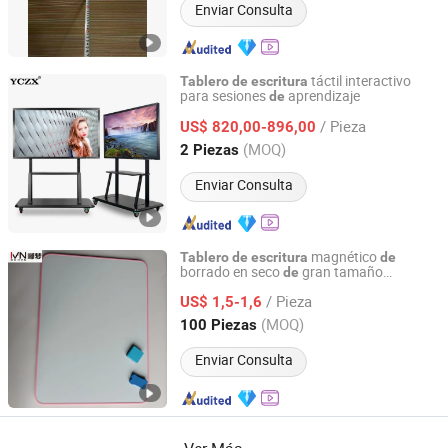
Enviar Consulta
táctil interactivo
Tablero
de
escritura
para sesiones
aprendizaje
de
Guangzhou Yichuang Electronic Co., Ltd.
/ Pieza
US$ 820,00-896,00
Guangdong, China
Desde 2022
(MOQ)
2 Piezas
Enviar Consulta
magnético
Tablero
de
escritura
de
borrado en seco
gran tamaño
de
an Hui Fan Sen Technology Co., Ltd.
personalizado, imán fuerte para oficina,
/ Pieza
capacitación, escuela y enseñanza
US$ 1,5-1,6
Anhui, China
Desde 2025
(MOQ)
100 Piezas
Enviar Consulta