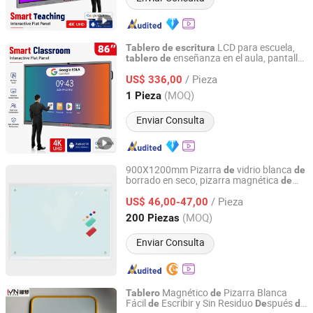
LCD para escuela,
Tablero
de
escritura
enseñanza en el aula, pantalla
tablero
de
Dongguan Kingone Electronics Co., Ltd.
táctil, pantalla plana interactiva, pizarra
/ Pieza
digital, pizarra inteligente para escuela y
US$ 336,00
oficina
Guangdong, China
Desde 2019
(MOQ)
1 Pieza
Enviar Consulta
900X1200mm Pizarra
vidrio blanca
de
de
borrado en seco, pizarra magnética
de
Zhangjiagang Senko Import and Export Co., Ltd.
vidrio para escribir
/ Pieza
US$ 46,00-47,00
Jiangsu, China
Desde 2015
(MOQ)
200 Piezas
Enviar Consulta
Magnético
Pizarra Blanca
Tablero
de
Fácil
Escribir y Sin Residuo
spués
de
De
de
an Hui Fan Sen Technology Co., Ltd.