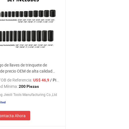
o de llaves de trinquete de
 de precio OEM de alta calidad
onal 70 PCS
FOB de Referencia:
/ Pieza
US$ 46,9
ad Mínima:
200 Piezas
 Jiexili Tools Manufacturing Co.,Ltd
ontacta Ahora