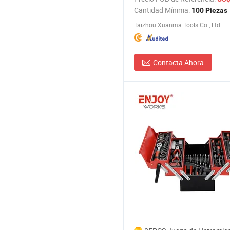
reversible, precio de fábrica
Cantidad Mínima:
100 Piezas
Taizhou Xuanma Tools Co., Ltd.
Contacta Ahora