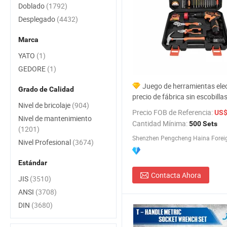
Doblado
(1792)
Desplegado
(4432)
Marca
YATO
(1)
GEDORE
(1)
Juego de herramientas ele
Grado de Calidad
precio de fábrica sin escobillas
Nivel de bricolaje
(904)
taladro de martillo, amoladora
Precio FOB de Referencia:
US$
llave de impacto y juego de h
Nivel de mantenimiento
Cantidad Mínima:
500 Sets
mecánicas
(1201)
Nivel Profesional
(3674)
Estándar
Contacta Ahora
JIS
(3510)
ANSI
(3708)
DIN
(3680)