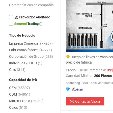
Características de compañía
Proveedor Auditado
Tipo de Negocio
Empresa Comercial
(77267)
Fabricante/fábrica
(49271)
Corporación de Grupo
(288)
Juego de llaves de vaso co
precio de fábrica
Individuos /SOHO
(1)
Otro
(314)
Precio FOB de Referencia:
US$
Cantidad Mínima:
200 Piezas
Capacidad de I+D
Shandong Jiexili Tools Manufactur
OEM
(65397)
ODM
(64851)
Marca Propia
(29582)
Contacta Ahora
Otros
(513)