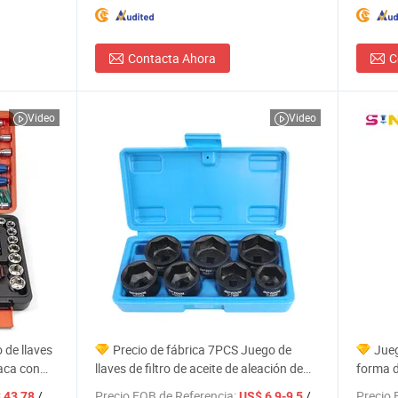
Contacta Ahora
C
Video
Video
 de llaves
Precio de fábrica 7PCS Juego de
Jueg
raca con
llaves de filtro de aceite de aleación de
forma d
arraca
aluminio 3/8'' pulgadas ecológico para
herrami
/ Pieza
Precio FOB de Referencia:
/ Piece
Precio 
 43,78
US$ 6,9-9,5