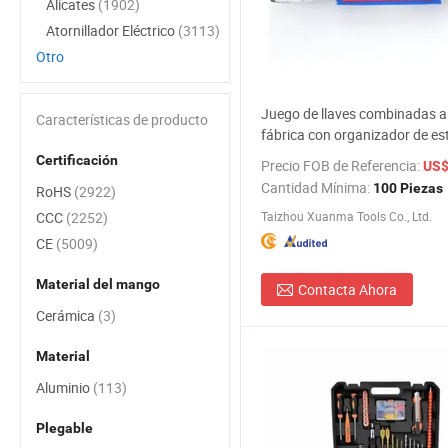
Alicates
(1902)
Atornillador Eléctrico
(3113)
Otro
Juego de llaves combinadas a 
Características de producto
fábrica con organizador de es
Certificación
Precio FOB de Referencia:
US$ 1
Cantidad Mínima:
100 Piezas
RoHS
(2922)
CCC
(2252)
Taizhou Xuanma Tools Co., Ltd.
CE
(5009)
Material del mango
Contacta Ahora
Cerámica
(3)
Material
Aluminio
(113)
Plegable