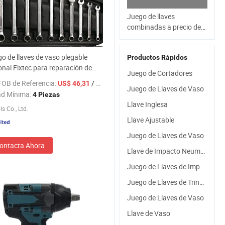
Juego de llaves
combinadas a precio de
fábrica con organizador
de estante
o de llaves de vaso plegable
Productos Rápidos
onal Fixtec para reparación de
Juego de Cortadores
iles, kit de herramientas
FOB de Referencia:
/ Pieza
US$ 46,31
s a precio de fábrica
Juego de Llaves de Vaso
ad Mínima:
4 Piezas
Llave Inglesa
s Co., Ltd.
Llave Ajustable
Juego de Llaves de Vaso
ontacta Ahora
Llave de Impacto Neumática
Juego de Llaves de Impacto
Juego de Llaves de Trinquete
Juego de Llaves de Vaso
Llave de Vaso