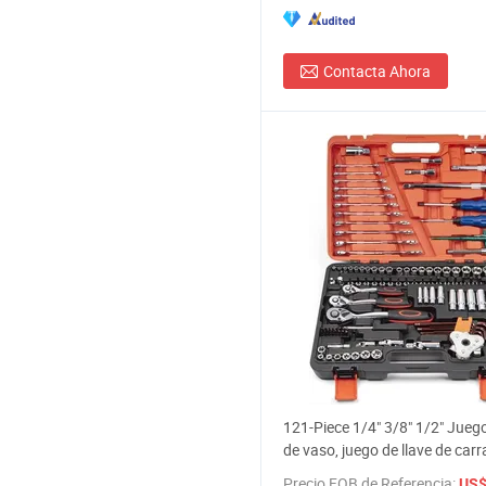
Contacta Ahora
121-Piece 1/4" 3/8" 1/2" Juego
de vaso, juego de llave de car
72-Tooth liberación rápida y c
Precio FOB de Referencia:
US$