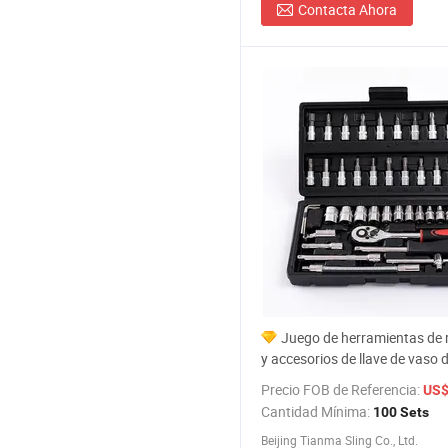
Contacta Ahora
Juego de herramientas de 
y accesorios de llave de vaso 
precisión con destornillador d
Precio FOB de Referencia:
US$
a precio competitivo
Cantidad Mínima:
100 Sets
Beijing Tianma Sling Co., Ltd.