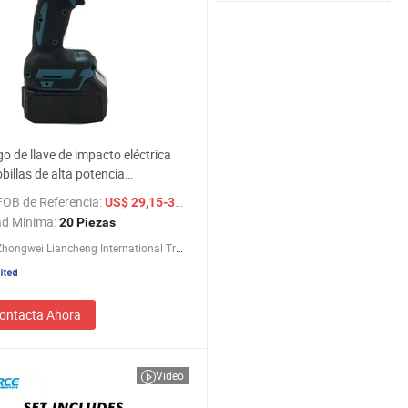
o de llave de impacto eléctrica
obillas de alta potencia
onal a precio de mayorista
FOB de Referencia:
/ Pieza
US$ 29,15-34,45
ad Mínima:
20 Piezas
Wuhan Zhongwei Liancheng International Trade Co., Ltd.
ontacta Ahora
Video