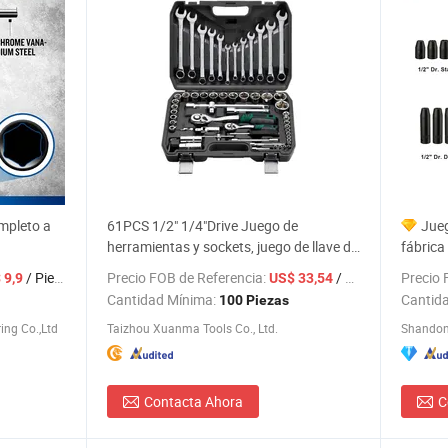
mpleto a
61PCS 1/2" 1/4"Drive Juego de
Jueg
herramientas y sockets, juego de llave de
fábrica
carraca, precio de fábrica
profesi
/ Pieza
Precio FOB de Referencia:
/ Pieza
Precio 
 9,9
US$ 33,54
Cantidad Mínima:
Cantid
100 Piezas
ing Co.,Ltd
Taizhou Xuanma Tools Co., Ltd.
Shandong
Contacta Ahora
C