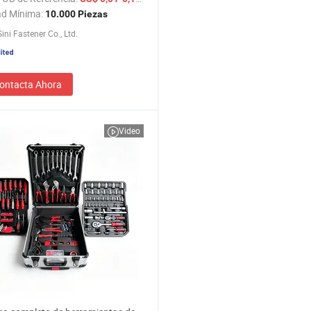
aves Allen, juego de llaves de bola
ad Mínima:
10.000 Piezas
s de socket hexagonales
ini Fastener Co., Ltd.
ontacta Ahora
Video