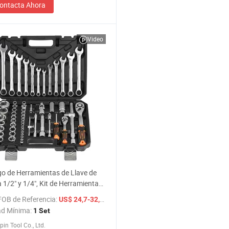
ontacta Ahora
Video
o de Herramientas de Llave de
 1/2" y 1/4", Kit de Herramientas
eparación y Mantenimiento
FOB de Referencia:
/ Set
US$ 24,7-32,00
riz, Precio de Fábrica
ad Mínima:
1 Set
pin Tool Co., Ltd.