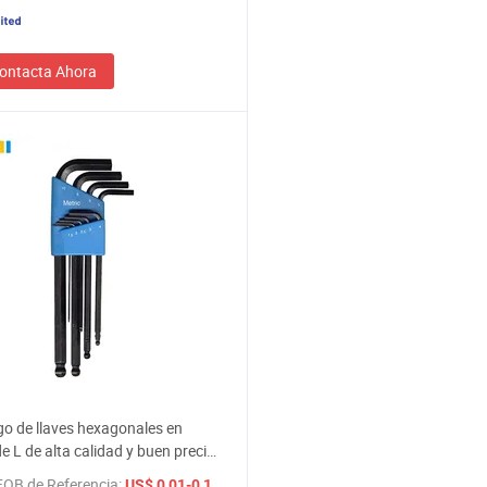
ontacta Ahora
o de llaves hexagonales en
e L de alta calidad y buen precio,
entas de ahorro de mano de
FOB de Referencia:
/ Pieza
US$ 0,01-0,18