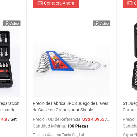
Contacta Ahora
C
Video
Video
reparación
Precio de Fábrica 8PCS Juego de Llaves
61 Jueg
de par de
de Caja con Organizador Simple
Carraca
e trinquete
para R
/ Set
Precio FOB de Referencia:
/ Pieza
Precio 
 4,8
US$ 4,0955
Automot
Cantidad Mínima:
Cantid
100 Piezas
Taizhou Xuanma Tools Co., Ltd.
Yuyao Yi