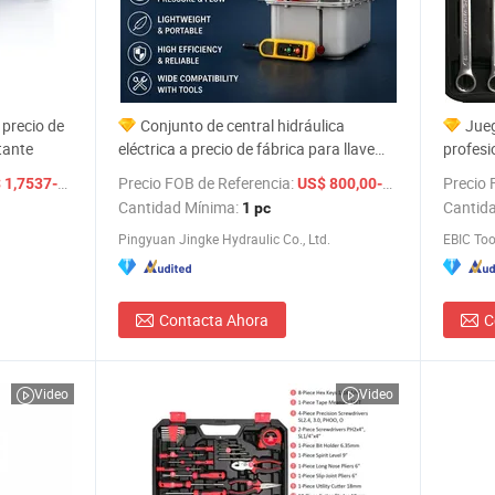
precio de
Conjunto de central hidráulica
Jueg
tante
eléctrica a precio de fábrica para llave
profesi
hidráulica
automóv
/ Pieza
Precio FOB de Referencia:
Precio 
/ pc
,7537-6,8462
US$ 800,00-1.500,00
manuale
Cantidad Mínima:
Cantid
1 pc
Pingyuan Jingke Hydraulic Co., Ltd.
EBIC Tool
Contacta Ahora
C
Video
Video