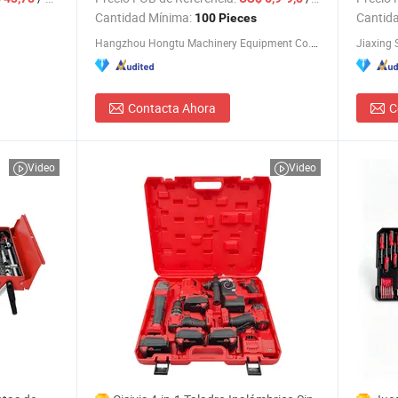
reparación automotriz herramienta
obra, ll
Cantidad Mínima:
Cantid
100 Pieces
profesional de cambio de aceite
y llave
Hangzhou Hongtu Machinery Equipment Co. Ltd.
Jiaxing S
Contacta Ahora
C
Video
Video