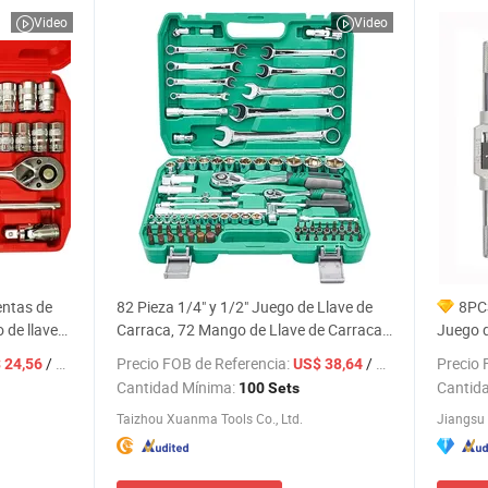
Video
Video
entas de
82 Pieza 1/4" y 1/2" Juego de Llave de
8PCS
o de llaves
Carraca, 72 Mango de Llave de Carraca
Juego d
de Dientes, Juego de Herramientas
/ Pieza
Precio FOB de Referencia:
/ Set
Precio 
 24,56
US$ 38,64
Mecánicas Métricas, Precio de Fábrica
Cantidad Mínima:
Cantid
100 Sets
Taizhou Xuanma Tools Co., Ltd.
Jiangsu 