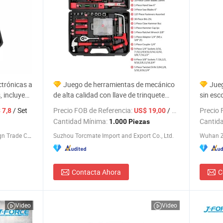
ctrónicas a
Juego de herramientas de mecánico
Jueg
, incluye
de alta calidad con llave de trinquete
sin esc
 angular,
antideslizante a precio mayorista
profesi
/ Set
Precio FOB de Referencia:
/ Pieza
Precio 
 7,8
US$ 19,00
erramientas
Cantidad Mínima:
Cantid
1.000 Piezas
Shenzhen Pengcheng Haina Foreign Trade Co., Ltd.
Suzhou Torcmate Import and Export Co., Ltd.
Contacta Ahora
C
Video
Video