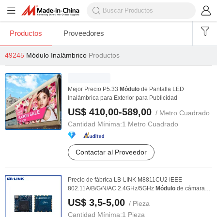
Productos
Proveedores
49245
Módulo Inalámbrico
Productos
Mejor Precio P5.33
Módulo
de Pantalla LED
Inalámbrica para Exterior para Publicidad
US$ 410,00-589,00
/ Metro Cuadrado
Cantidad Mínima:
1 Metro Cuadrado
Contactar al Proveedor
Precio de fábrica LB-LINK M8811CU2 IEEE
802.11A/B/G/N/AC 2.4GHz/5GHz
Módulo
de cámara
WiFi embebido ...
US$ 3,5-5,00
/ Pieza
Cantidad Mínima:
1 Pieza