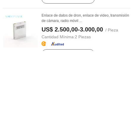
Enlace de datos de dron, enlace de video, transmisión
de cámara, radio móvil ...
US$ 2.500,00-3.000,00
/ Pieza
Cantidad Mínima:
2 Piezas
Contactar al Proveedor
4CH DC 12V Interruptor de luz inalámbrico inteligente
WiFi Tuya 4 Módulo ...
US$ 5,98-9,98
/ Pieza
Cantidad Mínima:
50 Piezas
Contactar al Proveedor
Nrf24L01 2.4GHz Módulo de Transceptor Inalámbrico
de Antena