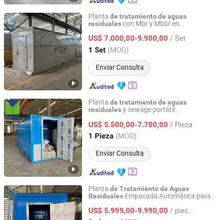
Planta
de
tratamiento
de
aguas
con Mbr y Mbbr en
residuales
Qingdao Dongmao Environmental Protection Equipment
contenedores, con certificación CE e ISO,
Co., Ltd.
/ Set
para restaurantes, hoteles y baños
US$ 7.000,00-9.900,00
domésticos
(MOQ)
1 Set
Shandong, China
Desde 2025
Enviar Consulta
Planta
de
tratamiento
de
aguas
y sewage portátil
residuales
Qingdao Yimei Environment Project Co., Ltd.
personalizada con tasa
flujo
de
/ Pieza
MBBR/MBR para lavado
plástico
US$ 5.500,00-7.700,00
de
industrial, mata
ros, lixiviado
de
de
Shandong, China
Desde 2018
(MOQ)
1 Pieza
verte
ros y doméstico
de
Enviar Consulta
Planta
de
Tratamiento
de
Aguas
Empacada Automática para
Residuales
Qingdao Dongmao Environmental Protection Equipment
Residuos
Granjas Gana
ras (Granjas
de
de
Co., Ltd.
/ pieces
Aves
Corral y Ganado) Control PLC
US$ 5.999,00-9.990,00
de
de
30-150m³/D Caudal