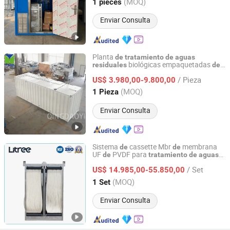
(MOQ)
1 pieces
Shandong, China
Desde 2025
Enviar Consulta
Planta
de
tratamiento
de
aguas
biológicas empaquetadas
residuales
de
Qingdao Yimei Environment Project Co., Ltd.
hotel móvil doméstico, alimentos, frutas,
/ Pieza
residuos industriales, MBR, MBBR
US$ 3.980,00-9.800,00
Shandong, China
Desde 2018
(MOQ)
1 Pieza
Enviar Consulta
Sistema
cassette Mbr
membrana
de
de
UF
PVDF para
de
tratamiento
de
aguas
Hainan Litree Purifying Technology Co., Ltd.
y sewage
residuales
/ Set
US$ 14.985,00-55.850,00
Hainan, China
Desde 2007
(MOQ)
1 Set
Enviar Consulta