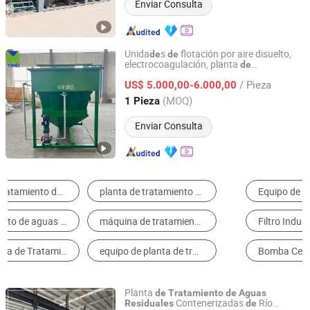
Enviar Consulta
Unida
s
flotación por aire disuelto,
de
de
electrocoagulación, planta
de
Qingdao Yimei Environment Project Co., Ltd.
para el
tratamiento
de
aguas
residuales
/ Pieza
US$ 5.000,00-6.000,00
tratamiento
de
aguas
residuales
de
fábricas
papel
de
Shandong, China
Desde 2018
(MOQ)
1 Pieza
Enviar Consulta
Equipo de Tratamiento de Aguas Residuales
Tratamiento Químico de Agua
Filtro Industrial de Agua
Sistema de ósmosis inversa
Bomba Centrífuga
Filtro de Membrana
Planta
de
Tratamiento
de
Aguas
Contenerizadas
Río
Residuales
de
Qingdao Yimei Environment Project Co., Ltd.