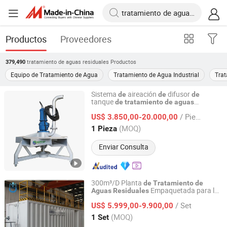
Productos
Proveedores
tratamiento de aguas residuales
Productos
379,490
Equipo de Tratamiento de Agua
Tratamiento de Agua Industrial
Tra
Sistema
aireación
difusor
de
de
de
tanque
de
tratamiento
de
aguas
Qiankun Environmental Protection Joint Stock Co., Ltd.
aeróbicas
residuales
/ Pieza
US$ 3.850,00-20.000,00
Henan, China
Desde 2023
(MOQ)
1 Pieza
Enviar Consulta
300m³/D Planta
de
Tratamiento
de
Empaquetada para la
Aguas
Residuales
Qingdao Dongmao Environmental Protection Equipment
coloración
De
de
Aguas
Residuales
de
Co., Ltd.
/ Set
Tintorerías y Mata
ros
Alto Flujo
US$ 5.999,00-9.900,00
de
de
(MOQ)
1 Set
Shandong, China
Desde 2025