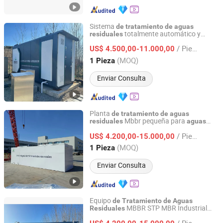
Sistema
de
tratamiento
de
aguas
totalmente automático y
residuales
Qingdao Juchuan Environmental Protection Technology
pequeño integrado para agua doméstica
Co., Ltd.
/ Pieza
restaurantes resi
nciales, escuelas y
US$ 4.500,00-11.000,00
de
de
máquinas
de
tratamiento
de
aguas
(MOQ)
1 Pieza
residuales
Shandong, China
Desde 2026
Enviar Consulta
Planta
de
tratamiento
de
aguas
Mbbr pequeña para
residuales
aguas
Qingdao Juchuan Environmental Protection Technology
domésticas en hotel, hospital
residuales
Co., Ltd.
/ Pieza
y resort con sistema
control
US$ 4.200,00-15.000,00
de
automático PLC
(MOQ)
1 Pieza
Shandong, China
Desde 2026
Enviar Consulta
Equipo
de
Tratamiento
de
Aguas
MBBR STP MBR Industrial
Residuales
Qingdao Juchuan Environmental Protection Technology
para Instalaciones
Fabricación
de
de
Co., Ltd.
/ Pieza