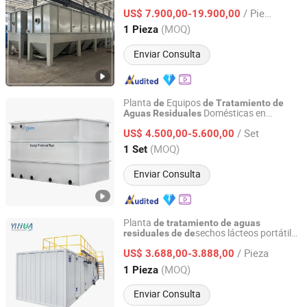
Industrial con Clarificador Lamella y
/ Pieza
Reutilización
MBBR
US$ 7.900,00-19.900,00
de
Aguas
Residuales
Shandong, China
Desde 2018
(MOQ)
1 Pieza
Enviar Consulta
Planta
Equipos
de
de
Tratamiento
de
Domésticas en
Aguas
Residuales
Qingdao EVU Environmental And Engineering Equipment
Contenedores 75t Sistema por Día para
Co., Ltd.
/ Set
US$ 4.500,00-5.600,00
Aguas
Residuales
(MOQ)
1 Set
Shandong, China
Desde 2020
Enviar Consulta
Planta
de
tratamiento
de
aguas
sechos lácteos portátil
residuales
de
de
QingdaoYihua Environmental Protection Co., Ltd.
Mbr / Mbbr precio
máquina
de
/ Pieza
US$ 3.688,00-3.888,00
Shandong, China
Desde 2021
(MOQ)
1 Pieza
Enviar Consulta