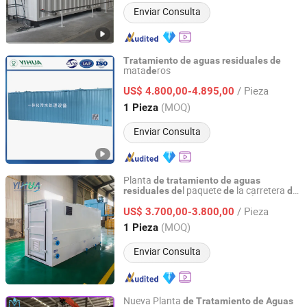
Enviar Consulta
Tratamiento
de
aguas
residuales
de
mata
ros
de
QingdaoYihua Environmental Protection Co., Ltd.
/ Pieza
US$ 4.800,00-4.895,00
Shandong, China
Desde 2021
(MOQ)
1 Pieza
Enviar Consulta
Planta
de
tratamiento
de
aguas
l paquete
la carretera
l
residuales
de
de
de
QingdaoYihua Environmental Protection Co., Ltd.
Parque Nacional
la Isla
Área
de
de
/ Pieza
Remota
US$ 3.700,00-3.800,00
Shandong, China
Desde 2021
(MOQ)
1 Pieza
Enviar Consulta
Nueva Planta
de
Tratamiento
de
Aguas