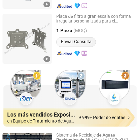
Placa
filtro a gran escala con forma
de
irregular personalizada para el
Zhejiang Fujie Intelligent Equipment Co., Ltd.
tratamiento
de
aguas
residuales
(MOQ)
1 Pieza
Zhejiang, China
Desde 2023
Enviar Consulta
Los más vendidos Expositores
9.999+ Poder de ventas
en Equipo de Tratamiento de Aguas Residuales
Sistema
Reciclaje
de
de
Aguas
Alta Calidad 100m3/D
Residuales
de