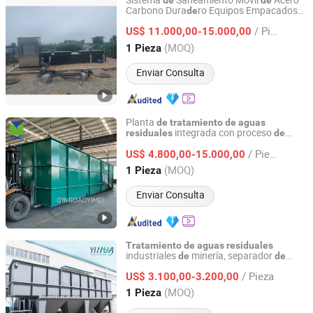
Sistema
Saneamiento Móvil
Acero
de
de
Carbono Dura
ro Equipos Empacados
de
Qingdao Juchuan Environmental Protection Technology
MBBR MBR Planta
de
Tratamiento
de
Co., Ltd.
/ Pieza
US$ 11.000,00-15.000,00
Aguas
Residuales
(MOQ)
1 Pieza
Shandong, China
Desde 2026
Enviar Consulta
Planta
de
tratamiento
de
aguas
integrada con proceso
residuales
de
Qingdao Yimei Environment Project Co., Ltd.
control inteligente Mbr/Mbbr para
/ Pieza
efluentes
procesamiento
alimentos
US$ 4.800,00-15.000,00
de
de
y mata
ros
de
Shandong, China
Desde 2018
(MOQ)
1 Pieza
Enviar Consulta
Tratamiento
de
aguas
residuales
industriales
minería, separador
de
de
QingdaoYihua Environmental Protection Co., Ltd.
placas inclinadas, clarificador
lámina,
de
/ Pieza
separador
tubos en panal
US$ 3.100,00-3.200,00
de
Shandong, China
Desde 2021
(MOQ)
1 Pieza