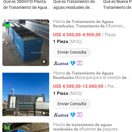
Qué es 300m³/D Planta
Qué es Tratamiento de
Qué es Nueva P
de Tratamiento de Aguas
aguas residuales de
Tratamiento de
Residuales Empaquetada
mataderos
Residuales Sis
para la Decoloración de
Mbr/Mbbr para
Planta
de
Tratamiento
de
Aguas
Aguas Residuales de
Tratamiento de
,
Efluentes,
Residuales
Tratamiento
de
Qingdao Yimei Environment Project Co., Ltd.
Planta Móvil
de
Tratamiento
de
Aguas
Tintorerías y Mataderos
Residuales Dom
/ Pieza
, Sistemas
Purificación
US$ 4.500,00-4.900,00
Residuales
de
de
de Alto Flujo
Industriales
Agua para el Hogar
Shandong, China
Desde 2018
(MOQ)
1 Pieza
Enviar Consulta
Planta
de
Tratamiento
de
Aguas
Municipal para la Gestión
Residuales
de
Qingdao Juchuan Environmental Protection Technology
Urbanas con Bajo
Aguas
Residuales
Co., Ltd.
/ Pieza
Consumo
Energía y Control PLC
US$ 4.500,00-12.000,00
de
(MOQ)
1 Pieza
Shandong, China
Desde 2026
Enviar Consulta
Planta
de
tratamiento
de
aguas
efluentes
paquete
residuales
de
de
Qingdao Yimei Environment Project Co., Ltd.