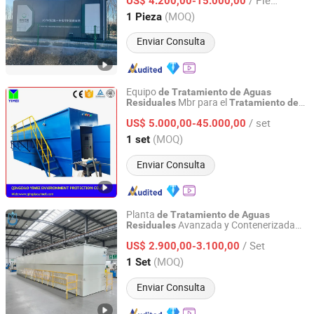
Gana
ría en Mata
ros
US$ 4.200,00-15.000,00
de
de
(MOQ)
1 Pieza
Shandong, China
Desde 2026
Enviar Consulta
Equipo
de
Tratamiento
de
Aguas
Mbr para el
Residuales
Tratamiento
de
Qingdao Yimei Environment Project Co., Ltd.
Industriales
Aguas
Residuales
/ set
US$ 5.000,00-45.000,00
Shandong, China
Desde 2018
(MOQ)
1 set
Enviar Consulta
Planta
de
Tratamiento
de
Aguas
Avanzada y Contenerizada
Residuales
Qingdao Dongmao Environmental Protection Equipment
para Uso Municipal e Industrial
Co., Ltd.
/ Set
US$ 2.900,00-3.100,00
(MOQ)
1 Set
Shandong, China
Desde 2025
Enviar Consulta