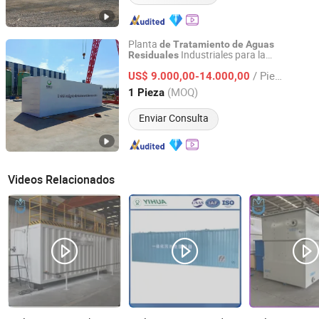
Planta
de
Tratamiento
de
Aguas
Industriales para la
Residuales
Qingdao Juchuan Environmental Protection Technology
Reutilización
en
de
Aguas
Residuales
Co., Ltd.
/ Pieza
Fábrica
Manufactura Comercial
US$ 9.000,00-14.000,00
de
(MOQ)
1 Pieza
Shandong, China
Desde 2026
Enviar Consulta
Videos Relacionados