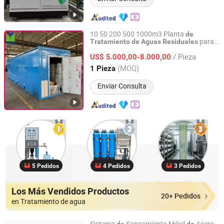
10 50 200 500 1000m3 Planta
de
para
Tratamiento
de
Aguas
Residuales
Qingdao Yimei Environment Project Co., Ltd.
Efluentes
Productos Lácteos en
de
/ Pieza
Funcionamiento Automático Compacta
US$ 5.000,00-8.000,00
Mbbr Mbr SBR
Shandong, China
Desde 2018
(MOQ)
1 Pieza
Enviar Consulta
5 Pedidos
4 Pedidos
3 Pedidos
Los Más Vendidos Productos
20+ Pedidos
en Tratamiento de agua