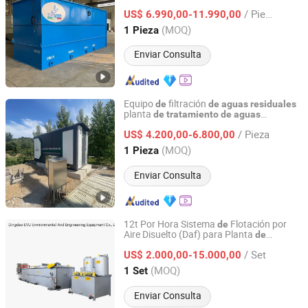
totalmente automática certificada por
/ Pieza
ISO para lavan
ría municipal doméstica
US$ 6.990,00-11.990,00
de
y
alimentos
aguas
residuales
de
Shandong, China
Desde 2018
(MOQ)
1 Pieza
Enviar Consulta
Equipo
filtración
de
de
aguas
residuales
planta
de
tratamiento
de
aguas
Qingdao Juchuan Environmental Protection Technology
empaquetada para agua
residuales
Co., Ltd.
/ Pieza
sanitaria doméstica con control
US$ 4.200,00-6.800,00
automático PLC
(MOQ)
1 Pieza
Shandong, China
Desde 2026
Enviar Consulta
12t Por Hora Sistema
Flotación por
de
Aire Disuelto (Daf) para Planta
de
Qingdao EVU Environmental And Engineering Equipment
Tratamiento
de
Aguas
Residuales
Co., Ltd.
/ Set
Industriales
Leche
US$ 2.000,00-15.000,00
de
(MOQ)
1 Set
Shandong, China
Desde 2020
Enviar Consulta