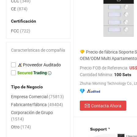
CCC
(349)
CE
(874)
Certificación
FCC
(722)
Características de compañía
Precio de fábrica Soporte S
OEM/ODM Multi Apartamento
Proveedor Auditado
Teléfono de video por cable Wi
Precio FOB de Referencia:
US$ 
Cantidad Mínima:
100 Sets
Zhuhai Morning Technology Co., Lt
Tipo de Negocio
Empresa Comercial
(75813)
Fabricante/fábrica
(49404)
Contacta Ahora
Corporación de Grupo
(1514)
Otro
(174)