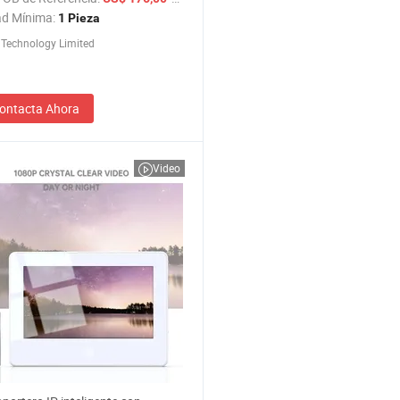
ueo por WiFi
ad Mínima:
1 Pieza
 Technology Limited
ontacta Ahora
Video