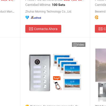
Desbloq
Cantidad Mínima:
Cantid
100 Sets
Zhongshan Sunhigh Electronic Product Manufacture Co., Ltd.
Zhuhai Morning Technology Co., Ltd.
Beswind
Contacta Ahora
C
Video