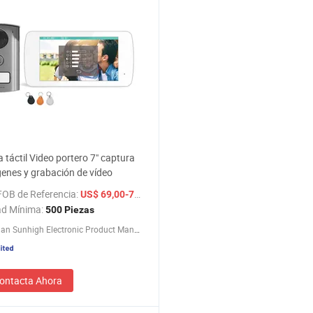
a táctil Video portero 7" captura
enes y grabación de vídeo
FOB de Referencia:
/ Pieza
US$ 69,00-75,00
ad Mínima:
500 Piezas
Zhongshan Sunhigh Electronic Product Manufacture Co., Ltd.
ontacta Ahora