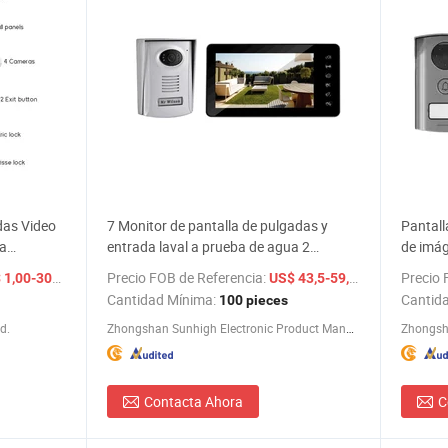
das Video
7 Monitor de pantalla de pulgadas y
Pantall
da
entrada laval a prueba de agua 2
de imág
Videoportero de dos vías
/ Set
Precio FOB de Referencia:
/ pieces
Precio 
1,00-300,00
US$ 43,5-59,5
Cantidad Mínima:
Cantid
100 pieces
d.
Zhongshan Sunhigh Electronic Product Manufacture Co., Ltd.
Contacta Ahora
C