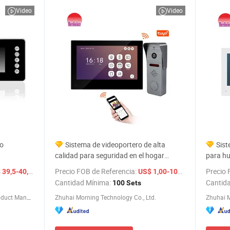
Video
Video
ro
Sistema de videoportero de alta
Sist
calidad para seguridad en el hogar
para h
Wideodomofon
Interco
/ Pieza
Precio FOB de Referencia:
/ Set
Precio 
39,5-40,5
US$ 1,00-100,00
Cantidad Mínima:
Cantid
100 Sets
Zhongshan Sunhigh Electronic Product Manufacture Co., Ltd.
Zhuhai Morning Technology Co., Ltd.
Zhuhai M