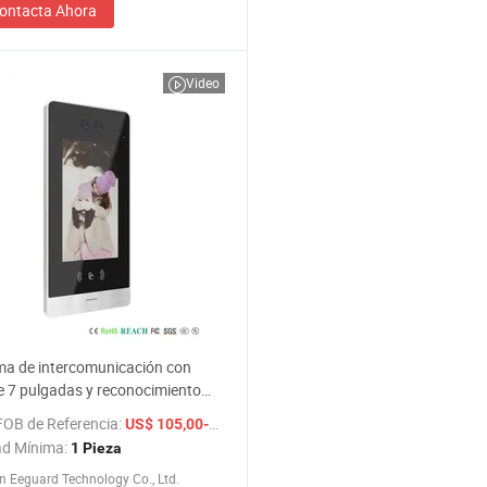
ontacta Ahora
Video
ma de intercomunicación con
e 7 pulgadas y reconocimiento
FOB de Referencia:
/ Pieza
US$ 105,00-135,00
ad Mínima:
1 Pieza
 Eeguard Technology Co., Ltd.