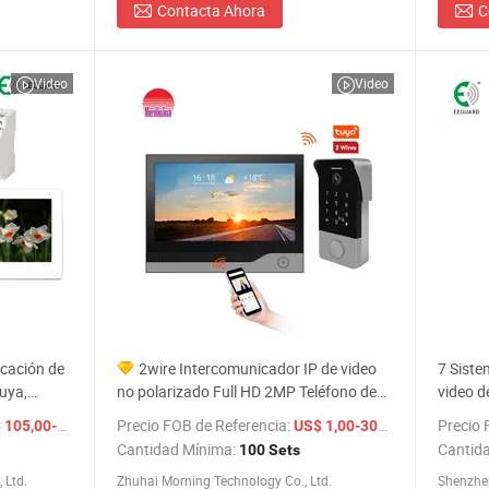
Contacta Ahora
C
Video
Video
icación de
2wire Intercomunicador IP de video
7 Siste
Tuya,
no polarizado Full HD 2MP Teléfono de
video d
puerta con cámara de video
facial
/ Set
Precio FOB de Referencia:
/ Set
Precio 
05,00-115,00
US$ 1,00-300,00
Cantidad Mínima:
Cantid
100 Sets
 Ltd.
Zhuhai Morning Technology Co., Ltd.
Shenzhen