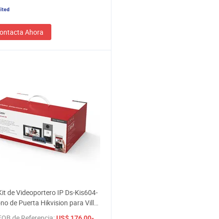
ontacta Ahora
Kit de Videoportero IP Ds-Kis604-
ono de Puerta Hikvision para Villa
 de Videoportero Inteligente con
FOB de Referencia:
/ Pieza
US$ 176,00-180,00