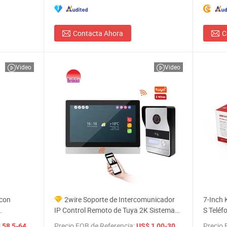
Contacta Ahora
C
Video
Video
 con
2wire Soporte de Intercomunicador
7-Inch 
IP Control Remoto de Tuya 2K Sistema
S Teléf
de Videoportero
Sistema
/ pieces
Precio FOB de Referencia:
/ Set
Precio 
58,5-64,5
US$ 1,00-300,00