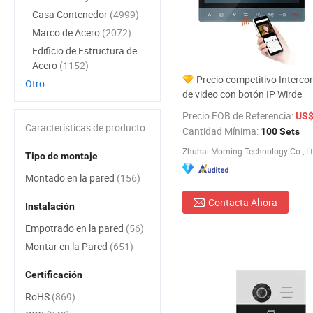
Casa Contenedor
(4999)
Marco de Acero
(2072)
Edificio de Estructura de
Acero
(1152)
Precio competitivo Interc
Otro
de video con botón IP Wirde
Precio FOB de Referencia:
US$ 
Características de producto
Cantidad Mínima:
100 Sets
Zhuhai Morning Technology Co., Lt
Tipo de montaje
Montado en la pared
(156)
Contacta Ahora
Instalación
Empotrado en la pared
(56)
Montar en la Pared
(651)
Certificación
RoHS
(869)