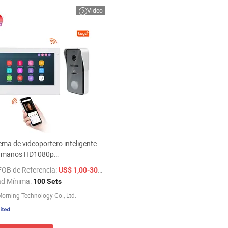
Video
ema de videoportero inteligente
umanos HD1080p
municador timbre IP
FOB de Referencia:
/ Set
US$ 1,00-300,00
ad Mínima:
100 Sets
orning Technology Co., Ltd.