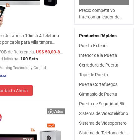
Precio competitivo
Intercomunicador de
video con botón IP Wirde
io de fábrica 10inch 4 Teléfono
Productos Rápidos
o por cable para villa timbre
Puerta Exterior
ente para el hogar 1080P timbre
FOB de Referencia:
/ Set
US$ 50,00-80,00
Interior de la Puerta
ad Mínima:
100 Sets
Cerradura de Puerta
orning Technology Co., Ltd.
Tope de Puerta
Puerta Cortafuegos
ontacta Ahora
Gimnasio de Puerta
Puerta de Seguridad Blindada
Video
Sistema de Videoteléfono
Sistema de Videoportero
Sistema de Telefonía de Puerta