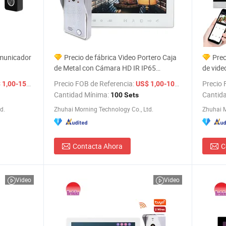
omunicador
Precio de fábrica Video Portero Caja
Prec
de Metal con Cámara HD IR IP65
de vide
Estación Exterior Timbre Inteligente
intelig
/ Set
Precio FOB de Referencia:
/ Set
Precio 
1,00-150,00
US$ 1,00-100,00
Seguridad para el Hogar 7" Monitor TFT
Cantidad Mínima:
Cantid
100 Sets
LCD Portero IP Timbre
d.
Zhuhai Morning Technology Co., Ltd.
Zhuhai M
Contacta Ahora
C
Video
Video