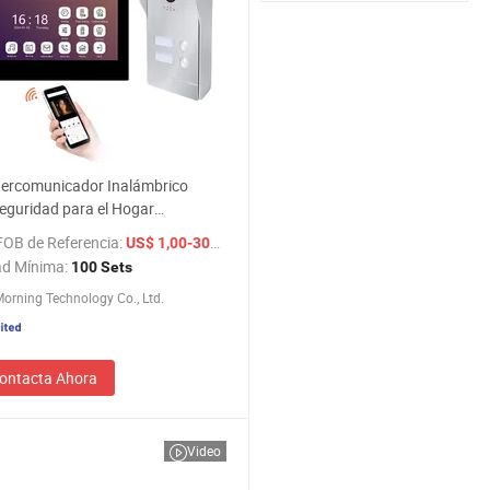
tercomunicador Inalámbrico
eguridad para el Hogar
ente 2K Teléfono de Video Timbre
FOB de Referencia:
/ Set
US$ 1,00-300,00
ad Mínima:
100 Sets
orning Technology Co., Ltd.
ontacta Ahora
Video