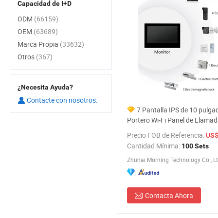
Capacidad de I+D
ODM
(66159)
OEM
(63689)
Marca Propia
(33632)
Otros
(367)
¿Necesita Ayuda?
Contacte con nosotros.
7 Pantalla IPS de 10 pulga
Portero Wi-Fi Panel de Llama
Inteligente
Precio FOB de Referencia:
US$ 
Cantidad Mínima:
100 Sets
Zhuhai Morning Technology Co., Lt
Contacta Ahora