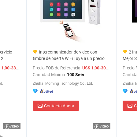
ervicio
Intercomunicador de video con
2 In
 2
timbre de puerta WiFi Tuya a un precio
Mejor S
Fi Tuya
competitivo para el mercado global
Intelig
/ Set
Precio FOB de Referencia:
/ Set
Precio 
1,00-330,00
US$ 1,00-300,00
IP
Cantidad Mínima:
Cantid
100 Sets
d.
Zhuhai Morning Technology Co., Ltd.
Zhuhai M
Contacta Ahora
C
Video
Video