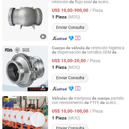
retención
flujo axial
acero
de
de
Wenzhou Kangtuo International Trading Co., Ltd.
inoxidable premium
/ Pieza
US$ 10,00-900,00
Zhejiang, China
Desde 2013
(MOQ)
1 Pieza
Enviar Consulta
retención higiénica
Cuerpo
de
válvula
de
dispensación
tornillos OEM
de
de
de
Wenzhou Joneng Valves Co., Limited
acero inoxidable
/ Pieza
US$ 15,00-20,00
Zhejiang, China
Desde 2014
(MOQ)
1 Pieza
Enviar Consulta
s
mariposa
partido
Válvula
de
de
cuerpo
con revestimiento
PTFE
acero
de
de
Tianjin Worlds Valve Co., Ltd.
carton Wcb
/ Pieza
US$ 10,00-100,00
Tianjin, China
Desde 2010
(MOQ)
1 Pieza
Enviar Consulta