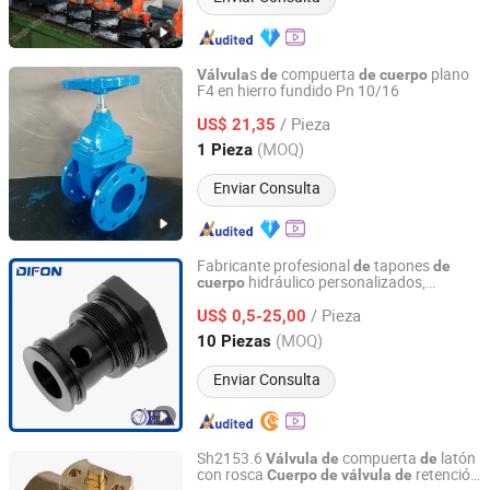
s
compuerta
plano
Válvula
de
de
cuerpo
F4 en hierro fundido Pn 10/16
Botou Valve Manufacturing Industry Co., Ltd.
/ Pieza
US$ 21,35
Hebei, China
Desde 2020
(MOQ)
1 Pieza
Enviar Consulta
Fabricante profesional
tapones
de
de
hidráulico personalizados,
cuerpo
Qingdao Difon Machinery CO., LTD.
manifold
control hidráulico
de
válvula
de
/ Pieza
US$ 0,5-25,00
Shandong, China
Desde 2021
(MOQ)
10 Piezas
Enviar Consulta
Sh2153.6
compuerta
latón
Válvula
de
de
con rosca
retención
Cuerpo
de
válvula
de
NINGBO SANHE REFRIGERATION CO., LTD.