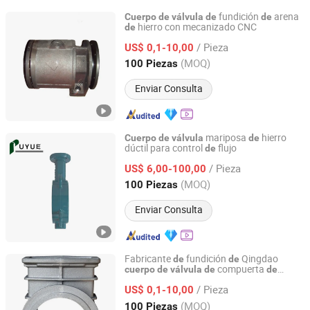
fundición
arena
Cuerpo
de
válvula
de
de
hierro con mecanizado CNC
de
Qingdao Chifine Machinery Co., Ltd.
/ Pieza
US$ 0,1-10,00
Shandong, China
Desde 2013
(MOQ)
100 Piezas
Enviar Consulta
mariposa
hierro
Cuerpo
de
válvula
de
dúctil para control
flujo
de
Shenyang Puyue Enterprise Co., Ltd.
/ Pieza
US$ 6,00-100,00
Liaoning, China
Desde 2026
(MOQ)
100 Piezas
Enviar Consulta
Fabricante
fundición
Qingdao
de
de
compuerta
cuerpo
de
válvula
de
de
Qingdao Chifine Machinery Co., Ltd.
hierro fundido dúctil
/ Pieza
US$ 0,1-10,00
Shandong, China
Desde 2013
(MOQ)
100 Piezas