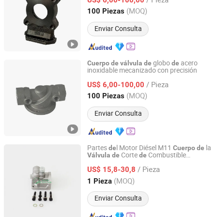
Liaoning, China
Desde 2026
(MOQ)
100 Piezas
Enviar Consulta
globo
acero
Cuerpo
de
válvula
de
de
inoxidable mecanizado con precisión
Shenyang Puyue Enterprise Co., Ltd.
/ Pieza
US$ 6,00-100,00
Liaoning, China
Desde 2026
(MOQ)
100 Piezas
Enviar Consulta
Partes
l Motor Diésel M11
la
de
Cuerpo
de
Corte
Combustible
Válvula
de
de
Hubei Sunwell Auto Parts Co., Ltd.
3013642
/ Pieza
US$ 15,8-30,8
Hubei, China
Desde 2022
(MOQ)
1 Pieza
Enviar Consulta