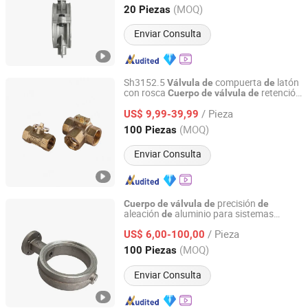
Liaoning, China
Desde 2026
(MOQ)
20 Piezas
Enviar Consulta
Sh3152.5
compuerta
latón
Válvula
de
de
con rosca
retención
Cuerpo
de
válvula
de
NINGBO SANHE REFRIGERATION CO., LTD.
flujo
agua
latón
de
de
de
/ Pieza
US$ 9,99-39,99
Zhejiang, China
Desde 2009
(MOQ)
100 Piezas
Enviar Consulta
precisión
Cuerpo
de
válvula
de
de
aleación
aluminio para sistemas
de
Shenyang Puyue Enterprise Co., Ltd.
industriales
/ Pieza
US$ 6,00-100,00
Liaoning, China
Desde 2026
(MOQ)
100 Piezas
Enviar Consulta