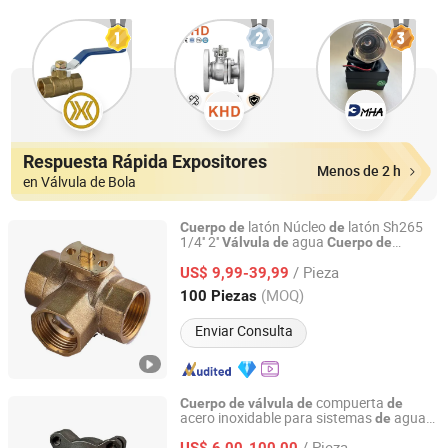
Respuesta Rápida Expositores
Menos de 2 h
en Válvula de Bola
latón Núcleo
latón Sh265
Cuerpo
de
de
1/4'' 2''
agua
Válvula
de
Cuerpo
de
NINGBO SANHE REFRIGERATION CO., LTD.
retención
flujo
agua
válvula
de
de
de
/ Pieza
US$ 9,99-39,99
Zhejiang, China
Desde 2009
(MOQ)
100 Piezas
Enviar Consulta
compuerta
Cuerpo
de
válvula
de
de
acero inoxidable para sistemas
aguas
de
Shenyang Puyue Enterprise Co., Ltd.
residuales
/ Pieza
US$ 6,00-100,00