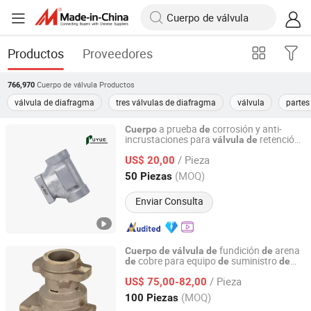
Productos
Proveedores
Cuerpo de válvula
Productos
766,970
válvula de diafragma
tres válvulas de diafragma
válvula
partes
a prueba
corrosión y anti-
Cuerpo
de
incrustaciones para
retención
válvula
de
Shenyang Puyue Enterprise Co., Ltd.
tres vías para aguas residuales
de
/ Pieza
urbanas
US$ 20,00
Liaoning, China
Desde 2026
(MOQ)
50 Piezas
Enviar Consulta
fundición
arena
Cuerpo
de
válvula
de
de
cobre para equipo
suministro
de
de
de
Ningbo Yinzhou Yunying Machinery Manufacturing Co.,
agua y sistema
protección contra
de
Ltd.
/ Pieza
incendios
US$ 75,00-82,00
(MOQ)
100 Piezas
Zhejiang, China
Desde 2023