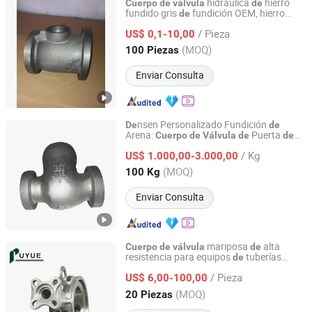
hidráulica
hierro
Cuerpo
de
válvula
de
fundido gris
fundición OEM, hierro
de
Qingdao Chifine Machinery Co., Ltd.
dúctil
/ Pieza
US$ 0,1-10,00
Shandong, China
Desde 2013
(MOQ)
100 Piezas
Enviar Consulta
nsen Personalizado Fundición
De
de
Arena:
Puerta
Cuerpo
de
Válvula
de
de
Shenyang New Densen Casting and Forging Co., Ltd.
Acero Fundido Super Gran
de
/ Kg
US$ 1.000,00-3.000,00
Liaoning, China
Desde 2015
(MOQ)
100 Kg
Enviar Consulta
mariposa
alta
Cuerpo
de
válvula
de
resistencia para equipos
tuberías
de
Shenyang Puyue Enterprise Co., Ltd.
industriales
/ Pieza
US$ 6,00-100,00
Liaoning, China
Desde 2026
(MOQ)
20 Piezas