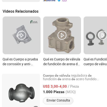
Videos Relacionados
Qué es Cuerpo a prueba
Qué es Cuerpo de válvula
Qué es Fundici
de corrosión y anti-
de fundición de arena de
cuerpo de válvu
incrustaciones para
cobre para equipo de
aluminio de pre
válvula de retención de
suministro de agua y
OEM con mecan
reguladora
Cuerpo
de
válvula
de
tres vías para aguas
sistema de protección
CNC
fundición
arena
acero fundido
de
de
Shenyang New Densen Casting and Forging Co., Ltd.
super gran
personalizado
nsen
de
De
residuales urbanas
contra incendios
/ Pieza
US$ 3,00-4,00
Liaoning, China
Desde 2015
(MOQ)
1.000 Piezas
Enviar Consulta