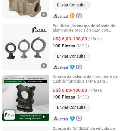
Enviar Consulta
Fundición
de
cuerpo
de
válvula
de
aluminio
precisión OEM con
de
Shenyang Puyue Enterprise Co., Ltd.
mecanizado CNC
/ Pieza
US$ 6,00-100,00
Liaoning, China
Desde 2026
(MOQ)
100 Piezas
Enviar Consulta
compuerta
Cuerpo
de
válvula
de
de
cuchillo fundido a arena para
Shenyang Puyue Enterprise Co., Ltd.
componentes
personalizados
de
válvula
/ Pieza
US$ 6,00-100,00
Liaoning, China
Desde 2026
(MOQ)
100 Piezas
Enviar Consulta
fundición
Cuerpo
de
de
válvula
de