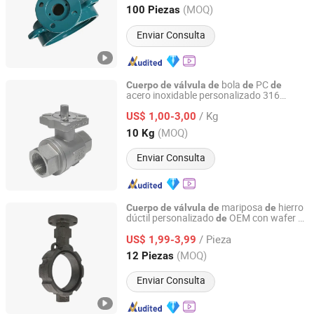
Liaoning, China
Desde 2026
(MOQ)
100 Piezas
Enviar Consulta
bola
PC
Cuerpo
de
válvula
de
de
de
acero inoxidable personalizado 316
Shenyang New Densen Casting and Forging Co., Ltd.
fundición
sol
silicio y mecanizado 2,
de
de
/ Kg
retención
US$ 1,00-3,00
cuerpo
de
válvula
de
Liaoning, China
Desde 2015
(MOQ)
10 Kg
Enviar Consulta
mariposa
hierro
Cuerpo
de
válvula
de
de
dúctil personalizado
OEM con wafer y
de
Ruici Metal Product (Dalian) Co., Ltd
brida
/ Pieza
US$ 1,99-3,99
Liaoning, China
Desde 2025
(MOQ)
12 Piezas
Enviar Consulta