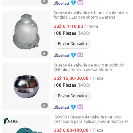
fundición
hierro
Cuerpo
de
válvula
de
de
fundido OEM con chorro
arena
de
Qingdao Chifine Machinery Co., Ltd.
/ Pieza
US$ 0,1-10,00
Shandong, China
Desde 2013
(MOQ)
100 Piezas
Enviar Consulta
acero inoxidable
Cuerpo
de
válvula
de
CNC
precisión personalizada,
de
Dongguan Wanxing Hardware Technology Co., Ltd.
dura
ro, antiabrasión y anticorrosión
de
/ Pieza
US$ 15,00-30,00
Guangdong, China
Desde 2026
(MOQ)
100 Piezas
Enviar Consulta
ISO9001
mariposa
Cuerpo
de
válvula
certificada para aplicaciones industriales
Shenyang Puyue Enterprise Co., Ltd.
/ Pieza
US$ 6,00-100,00