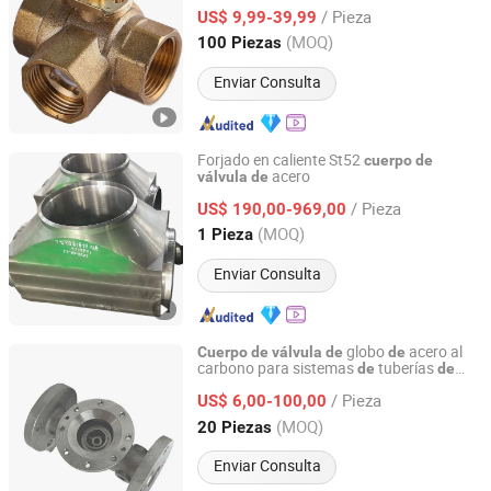
flujo
agua
latón
de
de
de
/ Pieza
US$ 9,99-39,99
Zhejiang, China
Desde 2009
(MOQ)
100 Piezas
Enviar Consulta
Forjado en caliente St52
cuerpo
de
acero
válvula
de
Jiangyin Golden Machinery Equipment Co., Ltd.
/ Pieza
US$ 190,00-969,00
Jiangsu, China
Desde 2012
(MOQ)
1 Pieza
Enviar Consulta
globo
acero al
Cuerpo
de
válvula
de
de
carbono para sistemas
tuberías
de
de
Shenyang Puyue Enterprise Co., Ltd.
vapor
/ Pieza
US$ 6,00-100,00
Liaoning, China
Desde 2026
(MOQ)
20 Piezas
Enviar Consulta