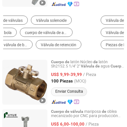
Válvula de Bola
Válvula de Mariposa
Válvula de Compuerta
Fundición a la Cera Perdida
Piezas de Maquinaria de Elaboración de Metal
Fundición en Arena
latón Núcleo
latón
Cuerpo
de
de
Sh2152.5 1/4'' 2''
agua
Válvula
de
Cuerpo
NINGBO SANHE REFRIGERATION CO., LTD.
retención
flujo
agua
de
válvula
de
de
de
/ Pieza
US$ 9,99-39,99
Zhejiang, China
Desde 2009
(MOQ)
100 Piezas
Enviar Consulta
mariposa
oblea
Cuerpo
de
válvula
de
mecanizado por CNC para producción
Shenyang Puyue Enterprise Co., Ltd.
personalizada
/ Pieza
US$ 6,00-100,00