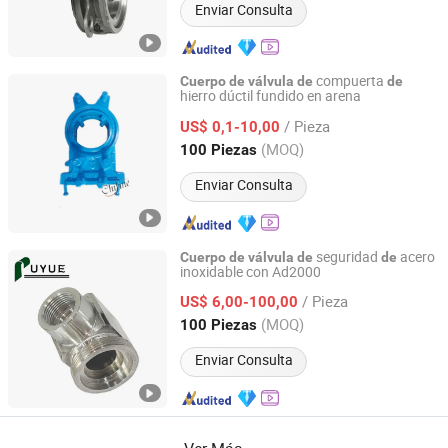
Enviar Consulta
compuerta
Cuerpo
de
válvula
de
de
hierro dúctil fundido en arena
Qingdao Chifine Machinery Co., Ltd.
/ Pieza
US$ 0,1-10,00
Shandong, China
Desde 2013
(MOQ)
100 Piezas
Enviar Consulta
seguridad
acero
Cuerpo
de
válvula
de
de
inoxidable con Ad2000
Shenyang Puyue Enterprise Co., Ltd.
/ Pieza
US$ 6,00-100,00
Liaoning, China
Desde 2026
(MOQ)
100 Piezas
Enviar Consulta