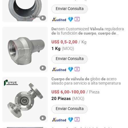
Enviar Consulta
nsen Customiozed
reguladora
De
Válvula
la fundición
,
de
de
cuerpo
cuerpo
de
Shenyang New Densen Casting and Forging Co., Ltd.
la transmisión
válvula
de
/ Kg
US$ 0,5-2,00
Liaoning, China
Desde 2015
(MOQ)
1 Kg
Enviar Consulta
globo
acero
Cuerpo
de
válvula
de
de
aleado para servicio a alta temperatura
Shenyang Puyue Enterprise Co., Ltd.
/ Pieza
US$ 6,00-100,00
Liaoning, China
Desde 2026
(MOQ)
20 Piezas
Enviar Consulta