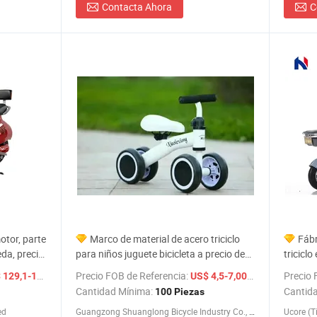
Contacta Ahora
C
motor, parte
Marco de material de acero triciclo
Fábr
eda, precio,
para niños juguete bicicleta a precio de
triciclo
cubierto,
fábrica con diferentes colores
biciclet
/ Pieza
Precio FOB de Referencia:
/ Pieza
Precio 
129,1-159,9
US$ 4,5-7,00
2015/
Cantidad Mínima:
Cantid
100 Piezas
ed
Guangzong Shuanglong Bicycle Industry Co., Ltd.
Ucore (T