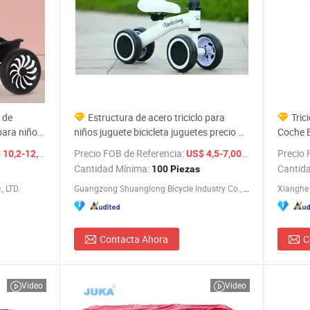
s de
Estructura de acero triciclo para
Trici
 para niños;
niños juguete bicicleta juguetes precio de
Coche El
irecta
fábrica para 1-3 años bebés colorido
Turquía
/ piece
Precio FOB de Referencia:
/ Pieza
Precio 
10,2-12,2
US$ 4,5-7,00
Cantidad Mínima:
Cantid
100 Piezas
 LTD.
Guangzong Shuanglong Bicycle Industry Co., Ltd.
Contacta Ahora
C
Video
Video