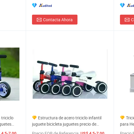
Contacta Ahora
C
triciclo
Estructura de acero triciclo infantil
Tric
uguetes
juguete bicicleta juguetes precio de
para He
fábrica bicicletas coloridas
de Carg
/ Pieza
Precio FOB de Referencia:
/ Pieza
Precio 
 4,5-7,00
US$ 4,5-7,00