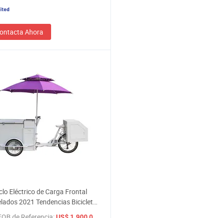
ontacta Ahora
iclo Eléctrico de Carga Frontal
lados 2021 Tendencias Bicicleta
a con Congelador de Alta Calidad
FOB de Referencia:
/ Pieza
US$ 1.900,00-2.100,00