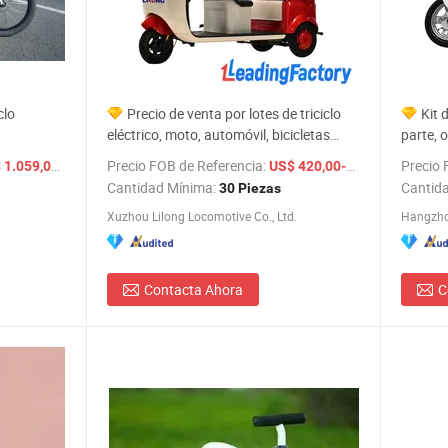
clo
Precio de venta por lotes de triciclo
Kit 
eléctrico, moto, automóvil, bicicletas
parte, o
icleta
eléctricas en venta
nuevo, l
/ Pieza
Precio FOB de Referencia:
/ Pieza
Precio 
 1.059,00
US$ 420,00-480,00
084
scooter
Cantidad Mínima:
Cantid
30 Piezas
Xuzhou Lilong Locomotive Co., Ltd.
Hangzho
Contacta Ahora
C