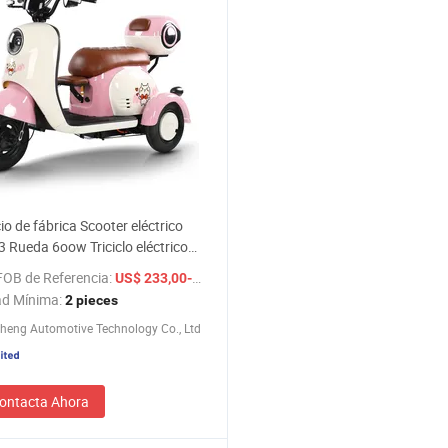
io de fábrica Scooter eléctrico
3 Rueda 6oow Triciclo eléctrico
 para adultos
FOB de Referencia:
/ pieces
US$ 233,00-255,00
ad Mínima:
2 pieces
heng Automotive Technology Co., Ltd
ontacta Ahora