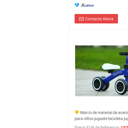
Contacta Ahora
Marco de material de acero 
para niños juguete bicicleta j
precio de fábrica
Precio FOB de Referencia:
US$