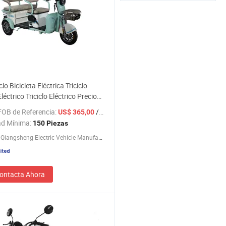
clo Bicicleta Eléctrica Triciclo
éctrico Triciclo Eléctrico Precio
FOB de Referencia:
/ Pieza
US$ 365,00
ad Mínima:
150 Piezas
Xianghe Qiangsheng Electric Vehicle Manufacturing Co., Ltd.
ontacta Ahora