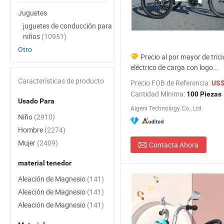
Juguetes
juguetes de conducción para
niños
(10951)
Otro
Precio al por mayor de trici
eléctrico de carga con logo
personalizado 500W 750W Bic
Características de producto
Precio FOB de Referencia:
US$
eléctrica de carga Ebike Agn7
Cantidad Mínima:
100 Piezas
Usado Para
Aigeni Technology Co., Ltd.
Niño
(2910)
Hombre
(2274)
Mujer
(2409)
Contacta Ahora
material tenedor
Aleación de Magnesio
(141)
Aleación de Magnesio
(141)
Aleación de Magnesio
(141)