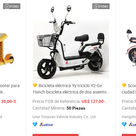
Video
Video
cooter para
Bicicleta eléctrica Yy triciclo Y2-Ge
Scoo
de
16inch bicicleta eléctrica de dos asientos
ciudad b
350W 500W motocicleta para adultos
triciclo
/ Pieza
Precio FOB de Referencia:
/ Pieza
Precio 
20,00-30,00
US$ 127,00-137,00
precio de fábrica al por mayor
pie bici
Cantidad Mínima:
Cantid
50 Piezas
d.
Linyi Youyuan Vehicle Industry Co., Ltd.
Hangzho