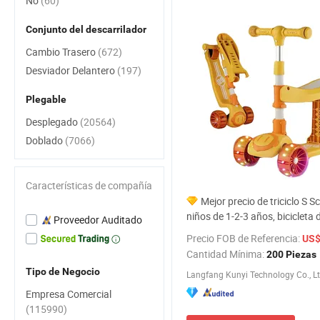
No
(60)
Conjunto del descarrilador
Cambio Trasero
(672)
Desviador Delantero
(197)
Plegable
Desplegado
(20564)
Doblado
(7066)
Características de compañía
Mejor precio de triciclo S S
niños de 1-2-3 años, bicicleta 
Proveedor Auditado
equilibrio para bebés
Precio FOB de Referencia:
US$ 
Cantidad Mínima:
200 Piezas
Tipo de Negocio
Langfang Kunyi Technology Co., Lt
Empresa Comercial
(115990)