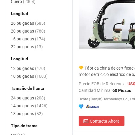
Cuero
(2304)
Longitud
26 pulgadas
(685)
20 pulgadas
(780)
16 pulgadas
(174)
22 pulgadas
(13)
Longitud
Fábrica china de certificac
12 pulgadas
(470)
motor de triciclo eléctrico de b
10 pulgadas
(1603)
bicicleta eléctrica triciclo para
Precio FOB de Referencia:
US$ 3
precio bicicleta ISO 9001:
Tamaño de llanta
Cantidad Mínima:
60 Piezas
2015/OEM/ODM
24 pulgadas
(208)
Ucore (Tianjin) Technology Co., Ltd
14 pulgadas
(1426)
18 pulgadas
(52)
Contacta Ahora
Tipo de trama