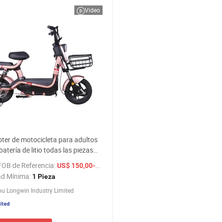
Video
ter de motocicleta para adultos
atería de litio todas las piezas
 precio en Bangladés bicicleta de
FOB de Referencia:
/ Pieza
US$ 150,00-166,6
cleta eléctrica
ad Mínima:
1 Pieza
u Longwin Industry Limited