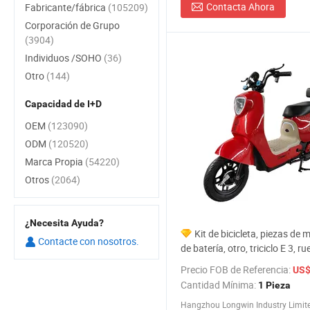
Contacta Ahora
Fabricante/fábrica
(105209)
Corporación de Grupo
(3904)
Individuos /SOHO
(36)
Otro
(144)
Capacidad de I+D
OEM
(123090)
ODM
(120520)
Marca Propia
(54220)
Otros
(2064)
¿Necesita Ayuda?
Kit de bicicleta, piezas de 
Contacte con nosotros.
de batería, otro, triciclo E 3, ru
nuevo para conversión, China, 
Precio FOB de Referencia:
US$ 
bicicleta eléctrica
Cantidad Mínima:
1 Pieza
Hangzhou Longwin Industry Limit