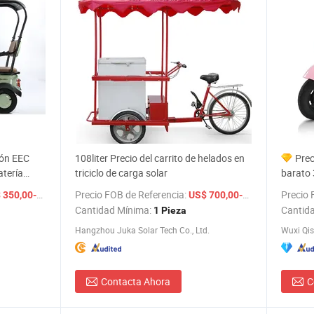
ión EEC
108liter Precio del carrito de helados en
Prec
atería
triciclo de carga solar
barato 
 adultos
vintage
/ Pieza
Precio FOB de Referencia:
/ Pieza
Precio 
50,00-500,00
US$ 700,00-713,00
Cantidad Mínima:
Cantid
1 Pieza
Hangzhou Juka Solar Tech Co., Ltd.
Wuxi Qis
Contacta Ahora
C