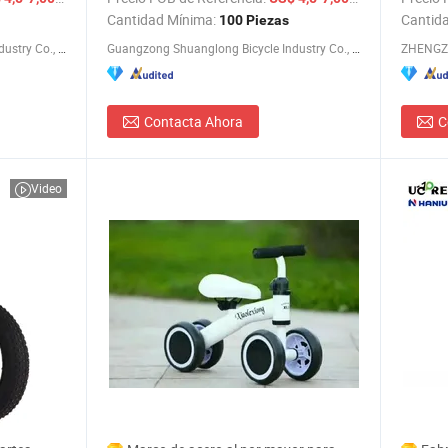
en Vent
Cantidad Mínima:
Cantid
100 Piezas
Guangzong Shuanglong Bicycle Industry Co., Ltd.
Guangzong Shuanglong Bicycle Industry Co., Ltd.
ZHENGZH
Contacta Ahora
C
Video