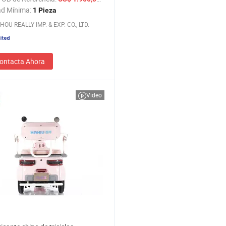
a Precio al por Mayor
ad Mínima:
1 Pieza
OU REALLY IMP. & EXP. CO., LTD.
ontacta Ahora
Video