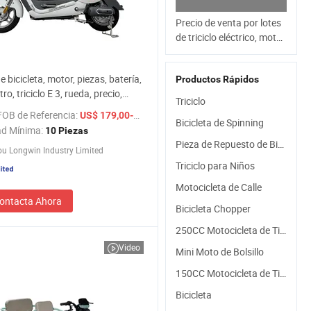
Precio de venta por lotes
de triciclo eléctrico, moto,
automóvil, bicicletas
eléctricas en venta
de bicicleta, motor, piezas, batería,
Productos Rápidos
tro, triciclo E 3, rueda, precio,
Triciclo
itio, para conversión, China,
FOB de Referencia:
/ Pieza
US$ 179,00-211,00
 eléctrico
Bicicleta de Spinning
ad Mínima:
10 Piezas
Pieza de Repuesto de Bicicleta
u Longwin Industry Limited
Triciclo para Niños
Motocicleta de Calle
ontacta Ahora
Bicicleta Chopper
250CC Motocicleta de Tierra
Video
Mini Moto de Bolsillo
150CC Motocicleta de Tierra
Bicicleta