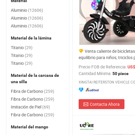
Material
Aluminio
(12606)
Aluminio
(12606)
Aluminio
(12606)
Material de la lámina
Titanio
(29)
Venta caliente de bicicleta
Titanio
(29)
equilibrio para niños; triciclos
Titanio
(29)
bicicletas a precios de venta d
Precio FOB de Referencia:
US$ 
Cantidad Mínima:
50 piece
Material de la carcasa de
una silla
XINGTAI REITERSTON VEHICLE CO.,
Fibra de Carbono
(259)
Fibra de Carbono
(259)
Contacta Ahora
Imitación de Piel
(69)
Fibra de Carbono
(259)
Material del mango