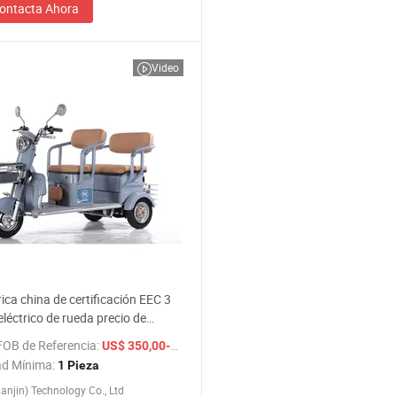
ontacta Ahora
Video
ica china de certificación EEC 3
 eléctrico de rueda precio de
a eléctrica ISO 9001:
FOB de Referencia:
/ Pieza
US$ 350,00-450,00
OEM/ODM
ad Mínima:
1 Pieza
ianjin) Technology Co., Ltd