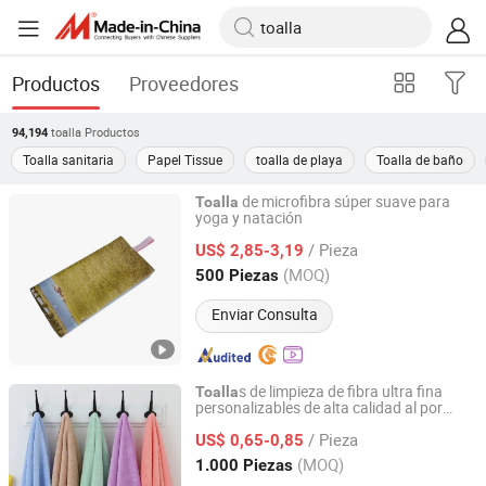
Productos
Proveedores
toalla
Productos
94,194
Toalla sanitaria
Papel Tissue
toalla de playa
Toalla de baño
de microfibra súper suave para
Toalla
yoga y natación
Wujiang Bozi Textile Co., Ltd.
/ Pieza
US$ 2,85-3,19
Jiangsu, China
Desde 2021
(MOQ)
500 Piezas
Enviar Consulta
s de limpieza de fibra ultra fina
Toalla
personalizables de alta calidad al por
Changshu Yushan Town Ou Jieya Needle Textile
mayor para uso en cocinas, coches y
Processing Factory
/ Pieza
baños
US$ 0,65-0,85
(MOQ)
1.000 Piezas
Jiangsu, China
Desde 2025