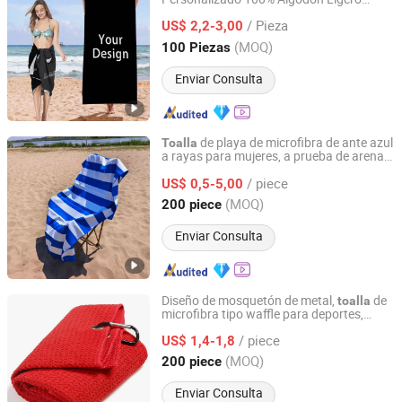
Hebei Ailuoha Import and Export Co., Ltd.
Impresa Digitalmente Material Suave
/ Pieza
de Playa de Venta Caliente
US$ 2,2-3,00
Toalla
Hebei, China
Desde 2025
(MOQ)
100 Piezas
Enviar Consulta
de playa de microfibra de ante azul
Toalla
a rayas para mujeres, a prueba de arena,
Shijiazhuang Dingrui Textiles Products Co., Ltd.
de secado rápido, grande en tamaño,
/ piece
90X170cm
US$ 0,5-5,00
Hebei, China
Desde 2025
(MOQ)
200 piece
Enviar Consulta
Diseño de mosquetón de metal,
de
toalla
microfibra tipo waffle para deportes,
Shijiazhuang Dingrui Textiles Products Co., Ltd.
gimnasio, golf, personalizada con logo
/ piece
US$ 1,4-1,8
Hebei, China
Desde 2025
(MOQ)
200 piece
Enviar Consulta