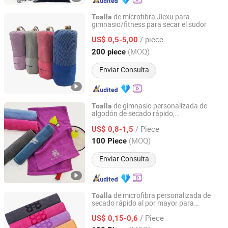
de microfibra Jiexu para
Toalla
gimnasio/fitness para secar el sudor
Shijiazhuang Dingrui Textiles Products Co., Ltd.
/ piece
US$ 0,5-5,00
Hebei, China
Desde 2025
(MOQ)
200 piece
Enviar Consulta
de gimnasio personalizada de
Toalla
algodón de secado rápido,
Hebei Baibang Xinhui Knitting Textile Sales Co., Ltd.
superabsorbente y jacquard de gran
/ Piece
tamaño con logo personalizado
US$ 0,8-1,5
Hebei, China
Desde 2024
(MOQ)
100 Piece
Enviar Consulta
de microfibra personalizada de
Toalla
secado rápido al por mayor para
Hebei Baibang Xinhui Knitting Textile Sales Co., Ltd.
deportes, gimnasio y fitness
/ Piece
US$ 0,15-0,6