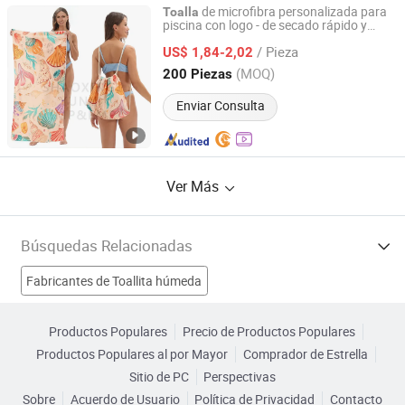
de microfibra personalizada para
Toalla
piscina con logo - de secado rápido y
Dezhou Caishihe Textile Co., Ltd
portátil
/ Pieza
US$ 1,84-2,02
Shandong, China
Desde 2018
(MOQ)
200 Piezas
Enviar Consulta
Ver Más
Búsquedas Relacionadas
Fabricantes de Toallita húmeda
Fabricantes de Toalla de regalo
Productos Populares
Precio de Productos Populares
Productos Populares al por Mayor
Comprador de Estrella
Fabricantes de Toalla de deporte
Sitio de PC
Perspectivas
Sobre
Acuerdo de Usuario
Política de Privacidad
Contacto
Fabricantes de Toalla comprimida
pañuelo Fábricas