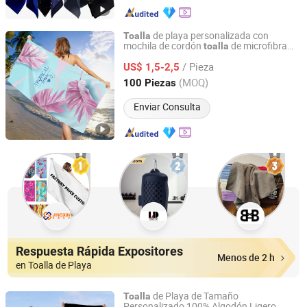
de playa personalizada con
Toalla
mochila de cordón
de microfibra
toalla
Hebei Ailuoha Import and Export Co., Ltd.
impresa con logo
/ Pieza
US$ 1,5-2,5
Hebei, China
Desde 2025
(MOQ)
100 Piezas
Enviar Consulta
Respuesta Rápida Expositores
Menos de 2 h
en Toalla de Playa
de Playa de Tamaño
Toalla
Personalizado 100% Algodón Ligero