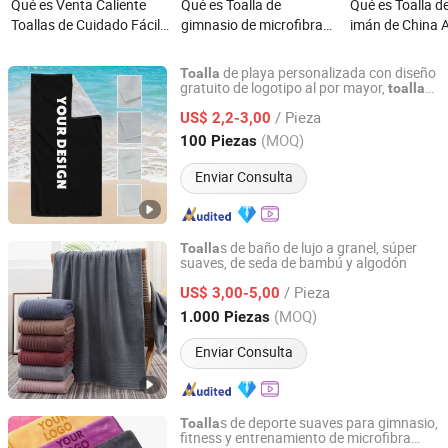
Qué es Venta Caliente
Qué es Toalla de
Qué es Toalla de
Toallas de Cuidado Fácil
gimnasio de microfibra
imán de China A
de Secado Rápido Súper
personalizada con logo,
cartón impreso 
Absorbentes Toalla de
de secado rápido y súper
mayor 400GSM 
de playa personalizada con diseño
Toalla
Microfibra Antifrizz para
absorción al por mayor
gratuito de logotipo al por mayor,
toalla
Hebei Ailuoha Import and Export Co., Ltd.
de playa de algodón impresa con logotipo
Cabello
/ Pieza
personalizado,
de playa ligera
US$ 2,2-3,00
toalla
Hebei, China
Desde 2025
(MOQ)
100 Piezas
Enviar Consulta
s de baño de lujo a granel, súper
Toalla
suaves, de seda de bambú y algodón
Suzhou A Plus Textiles Company Limited
/ Pieza
US$ 3,00-5,00
Jiangsu, China
Desde 2024
(MOQ)
1.000 Piezas
Enviar Consulta
s de deporte suaves para gimnasio,
Toalla
fitness y entrenamiento de microfibra
Hebei Ailuoha Import and Export Co., Ltd.