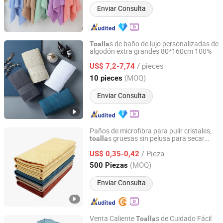
Enviar Consulta
s de baño de lujo personalizadas de
Toalla
algodón extra grandes 80*160cm 100%
Shanghai General Textile Co., Ltd.
/ pieces
US$ 7,2-7,74
Shanghai, China
Desde 2018
(MOQ)
10 pieces
Enviar Consulta
Paños de microfibra para pulir cristales,
s gruesas sin pelusa para secar
toalla
Hebei Chicheng Commerce Co., Ltd.
copas de vino, cristalería, platos y acero
/ Pieza
inoxidable
US$ 0,35-0,42
Hebei, China
Desde 2021
(MOQ)
500 Piezas
Enviar Consulta
Venta Caliente
s de Cuidado Fácil
Toalla