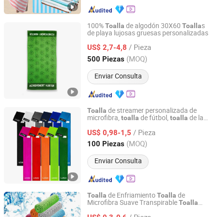
100%
de algodón 30X60
s
Toalla
Toalla
de playa lujosas gruesas personalizadas
Suzhou A Plus Textiles Company Limited
/ Pieza
US$ 2,7-4,8
Jiangsu, China
Desde 2024
(MOQ)
500 Piezas
Enviar Consulta
de streamer personalizada de
Toalla
microfibra,
de fútbol,
de la
toalla
toalla
Hebei Ailuoha Import and Export Co., Ltd.
NFL
/ Pieza
US$ 0,98-1,5
Hebei, China
Desde 2025
(MOQ)
100 Piezas
Enviar Consulta
de Enfriamiento
de
Toalla
Toalla
Microfibra Suave Transpirable
Toalla
Hebei Ailuoha Import and Export Co., Ltd.
Fresca para Deportes Gimnasio Yoga
/ Pieza