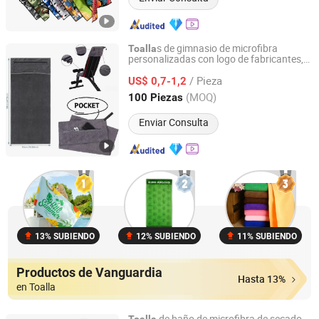
s de gimnasio de microfibra
Toalla
personalizadas con logo de fabricantes,
Hebei Ailuoha Import and Export Co., Ltd.
con capucha y bolsillo con cremallera
/ Pieza
US$ 0,7-1,2
Hebei, China
Desde 2025
(MOQ)
100 Piezas
Enviar Consulta
13% SUBIENDO
12% SUBIENDO
11% SUBIENDO
Productos de Vanguardia
Hasta 13%
en Toalla