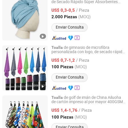
de Secado Rápido Súper Absorbentes
Suzhou A Plus Textiles Company Limited
de Microfibra Antifrizz para
Toalla
/ Pieza
Cabello
US$ 0,3-0,5
Jiangsu, China
Desde 2024
(MOQ)
2.000 Piezas
Enviar Consulta
de gimnasio de microfibra
Toalla
personalizada con logo, de secado rápido
Hebei Ailuoha Import and Export Co., Ltd.
y súper absorción al por mayor
/ Pieza
US$ 0,7-1,2
Hebei, China
Desde 2025
(MOQ)
100 Piezas
Enviar Consulta
de golf de imán de China Ailuoha
Toalla
de cartón impreso al por mayor 400GSM
Hebei Ailuoha Import and Export Co., Ltd.
waffle
/ Pieza
US$ 1,4-1,76
Hebei, China
Desde 2025
(MOQ)
100 Piezas
Enviar Consulta