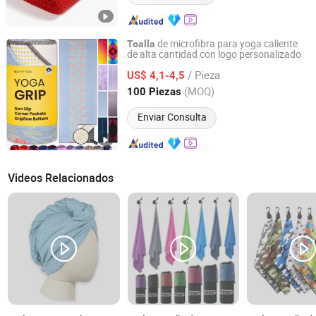
de microfibra para yoga caliente
Toalla
de alta cantidad con logo personalizado
Hebei Ailuoha Import and Export Co., Ltd.
/ Pieza
US$ 4,1-4,5
Hebei, China
Desde 2025
(MOQ)
100 Piezas
Enviar Consulta
Videos Relacionados