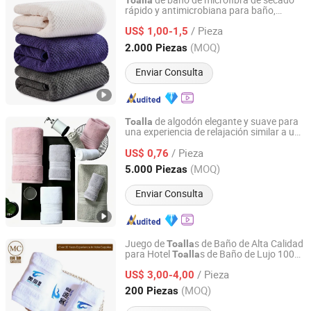
de baño de microfibra de secado
Toalla
rápido y antimicrobiana para baño,
Suzhou A Plus Textiles Company Limited
camping, exterior
/ Pieza
US$ 1,00-1,5
Jiangsu, China
Desde 2024
(MOQ)
2.000 Piezas
Enviar Consulta
de algodón elegante y suave para
Toalla
una experiencia de relajación similar a un
Yangzhou Aplus Amenities International Co., Ltd.
spa
/ Pieza
US$ 0,76
Jiangsu, China
Desde 2019
(MOQ)
5.000 Piezas
Enviar Consulta
Juego de
s de Baño de Alta Calidad
Toalla
para Hotel
s de Baño de Lujo 100%
Toalla
Yangzhou Mingchi Hotel Products Co., Ltd
s de Playa de Algodón Blancas al
Toalla
/ Pieza
por Mayor
US$ 3,00-4,00
Jiangsu, China
Desde 2025
(MOQ)
200 Piezas