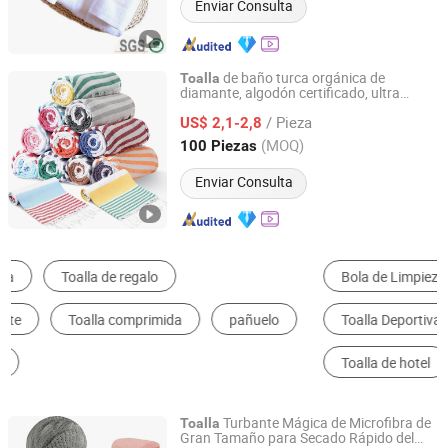
Enviar Consulta
de baño turca orgánica de
Toalla
diamante, algodón certificado, ultra
Hebei Ailuoha Import and Export Co., Ltd.
suave, de secado rápido, ligera,
/ Pieza
compacta,
de lujo peshtemal
US$ 2,1-2,8
toalla
Hebei, China
Desde 2025
(MOQ)
100 Piezas
Enviar Consulta
Bola de Limpieza, Esponja y Tela
Toalla de Playa
Toalla Deportiva
Toalla de Baño
Toalla de hotel
Otras Toallas
Turbante Mágica de Microfibra de
Toalla
Gran Tamaño para Secado Rápido del
Hebei Ailuoha Import and Export Co., Ltd.