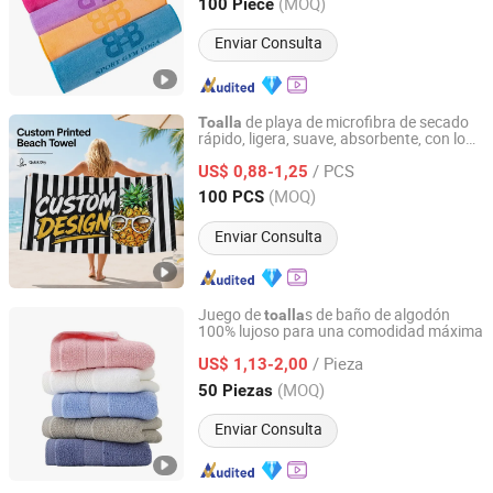
Hebei, China
Desde 2024
(MOQ)
100 Piece
Enviar Consulta
de playa de microfibra de secado
Toalla
rápido, ligera, suave, absorbente, con logo
Hebei Aoruini Textile Trading Co., Ltd.
personalizado disponible
/ PCS
US$ 0,88-1,25
Hebei, China
Desde 2025
(MOQ)
100 PCS
Enviar Consulta
Juego de
s de baño de algodón
toalla
100% lujoso para una comodidad máxima
Nantong Sketch Textile Co., Ltd.
/ Pieza
US$ 1,13-2,00
Jiangsu, China
Desde 2025
(MOQ)
50 Piezas
Enviar Consulta