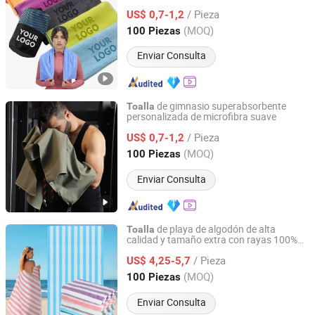
400GSM con grabado láser de logotipo
/ Pieza
personalizado, impresión y bordado
US$ 0,7-1,2
Hebei, China
Desde 2025
(MOQ)
100 Piezas
Enviar Consulta
de gimnasio superabsorbente
Toalla
personalizada de microfibra suave
Hebei Ailuoha Import and Export Co., Ltd.
/ Pieza
US$ 0,7-1,2
Hebei, China
Desde 2025
(MOQ)
100 Piezas
Enviar Consulta
de playa de algodón de alta
Toalla
calidad y tamaño extra con rayas 100%
Hebei Ailuoha Import and Export Co., Ltd.
para nadar, deporte
/ Pieza
US$ 4,25-5,7
Hebei, China
Desde 2025
(MOQ)
100 Piezas
Enviar Consulta