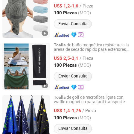
Cabello de Mujeres
/ Pieza
US$ 1,2-1,6
Hebei, China
Desde 2025
(MOQ)
100 Piezas
Enviar Consulta
de baño magnética resistente a la
Toalla
arena de secado rápido para exteriores,
Hebei Ailuoha Import and Export Co., Ltd.
de playa magnética con cierre
toalla
/ Pieza
magnético para viajes, camping y
US$ 2,5-3,1
senderismo
Hebei, China
Desde 2025
(MOQ)
100 Piezas
Enviar Consulta
de golf de microfibra ligera con
Toalla
waffle magnético para fácil transporte
Hebei Ailuoha Import and Export Co., Ltd.
/ Pieza
US$ 1,4-1,76
Hebei, China
Desde 2025
(MOQ)
100 Piezas
Enviar Consulta