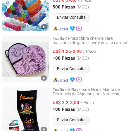
Camping Correr
US$ 0,3-0,6
Hebei, China
Desde 2025
(MOQ)
500 Piezas
Enviar Consulta
de microfibra chenille para
Toalla
mascotas de gato suave y de alta calidad
Hebei Ailuoha Import and Export Co., Ltd.
/ Pieza
US$ 1,25-2,98
Hebei, China
Desde 2025
(MOQ)
100 Piezas
Enviar Consulta
de Playa para Niños Manta de
Toalla
Terciopelo de Algodón para Natación,
Hebei Ailuoha Import and Export Co., Ltd.
Baño, Viaje, Camping y Picnic, Fiesta de
/ Pieza
Animales 100%
US$ 2,2-3,00
Hebei, China
Desde 2025
(MOQ)
100 Piezas
Enviar Consulta