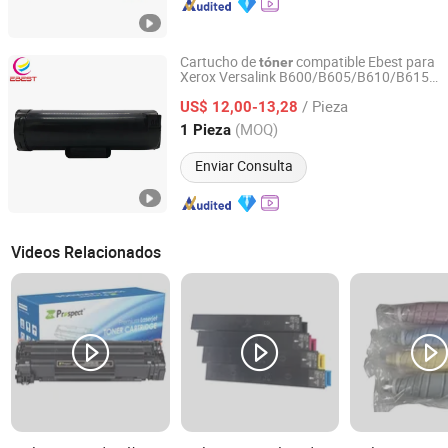
Cartucho de
compatible Ebest para
tóner
Xerox Versalink B600/B605/B610/B615
EBEST DIGITAL TECHNOLOGY LTD.
Piezas de copiadora cartucho de
tóner
/ Pieza
negro
US$ 12,00-13,28
Guangdong, China
Desde 2020
(MOQ)
1 Pieza
Enviar Consulta
Videos Relacionados