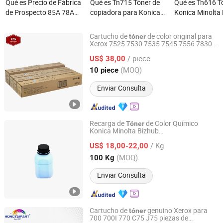
Qué es Precio de Fábrica
Qué es Tn715 Tóner de
Qué es Tn616 T
de Prospecto 85A 78A
copiadora para Konica
Konica Minolta
88A 35A 36A 12A 79A
Minolta Bizhub C750I
PRO
48A 83A 83X 49A 53A
C65hc/C6000L
Cartucho de
de color original para
tóner
105A 106A 107A
Xerox 7525 7530 7535 7545 7556 7830
Zhongshan Yinpin Consumables Technology Co., Ltd.
7835 7845 7855 7858 006r01513
Cartucho de Tóner Láser
/ piece
006r01514 006r01515 006r01516
US$ 38,00
Compatible para
Guangdong, China
Desde 2025
(MOQ)
10 piece
Cartucho de Tóner de
China
Enviar Consulta
Recarga de
de Color Químico
Tóner
Konica Minolta Bizhub
Cangzhou ASC Toner Production Ltd.
C200/C210/C250/C252/C253/C230/C350
/ Kg
US$ 18,00-22,00
Hebei, China
Desde 2021
(MOQ)
100 Kg
Enviar Consulta
Cartucho de
genuino Xerox para
tóner
700 700I 770 C75 J75 piezas de
Hongtai Office Accessories Ltd