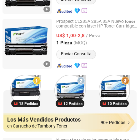
Prospect CE285A 285A 85A Nuevo
tóner
compatible con láser HP Toner Cartridge
Prospect Image Products Limited of Zhuhai
P1100 P1102 P1102W M1130 M1132
/ Pieza
85A
US$ 1,00-2,8
Guangdong, China
Desde 2024
(MOQ)
1 Pieza
Enviar Consulta
18 Pedidos
12 Pedidos
10 Pedidos
Los Más Vendidos Productos
90+ Pedidos
en Cartucho de Tambor y Tóner