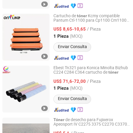
Cartucho de
Kcmy compatible
tóner
Pantum Ctl-1100 para Cp1100 Cm1100
Zhongshan Sharingcopier Technology Co., Ltd
serie de color
/ Pieza
US$ 8,65-10,65
Guangdong, China
Desde 2022
(MOQ)
1 Pieza
Enviar Consulta
Ebest Tn321 para Konica Minolta Bizhub
C224 C284 C364 cartucho de
tóner
EBEST DIGITAL TECHNOLOGY LTD.
/ Pieza
US$ 71,6-72,00
Guangdong, China
Desde 2020
(MOQ)
1 Pieza
Enviar Consulta
de desecho para Fujixerox
Tóner
Apeosport IV C2275 3375 C2270 C3370
GuangZhou Microstep Office Equipments Co.,LTD
C3373 5575
/ Pieza