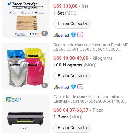
copiadora 006r01375 006r01376
/ Set
006r01377 006r01378006r01379
US$ 330,00
006r01380 006r01381 006r01382
Guangdong, China
Desde 2022
(MOQ)
1 Set
006r01383
Enviar Consulta
Recarga de
de color para Ricoh MP
tóner
C2550 C3501 C5503 C5504 C6003
Guangzhou Comstar Office Equipment Co., Ltd.
C3503 Sp C430 C440 C830 C831 IMC
/ kilograms
4500 6000 3500 2500 3000 2000
US$ 19,00-49,00
Tóner
de fotocopiadora
Guangdong, China
Desde 2025
(MOQ)
100 kilograms
Enviar Consulta
Cartucho de
de alto rendimiento
tóner
Lexmark 66s1h00/66s2h00/66s4h00
Zhongshan Sharingcopier Technology Co., Ltd
para Lexmark Ms531
/ Pieza
US$ 64,37-66,37
Guangdong, China
Desde 2022
(MOQ)
1 Pieza
Enviar Consulta