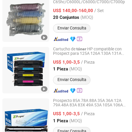
C65hc/C6000L/C6000/C7000/C7000p
Xiamen O-Atronic Computer Material Co., Ltd.
/ Set
US$ 140,00-160,00
Fujian, China
Desde 2010
(MOQ)
20 Conjuntos
Enviar Consulta
Cartucho de
HP compatible con
tóner
Prospect para 125A 126A 130A 131A
Prospect Image Products Limited of Zhuhai
201A 203A 304A 305A 410A cartucho de
/ Pieza
de color a precio de fábrica
US$ 1,00-3,5
tóner
Guangdong, China
Desde 2024
(MOQ)
1 Pieza
Enviar Consulta
Prospecto 85A 78A 88A 35A 36A 12A
79A 48A 83A 83X 49A 53A 105A 106A
Prospect Image Products Limited of Zhuhai
107A Cartucho de
láser compatible
tóner
/ Pieza
para impresoras HP
US$ 1,00-3,5
Guangdong, China
Desde 2024
(MOQ)
1 Pieza
Enviar Consulta