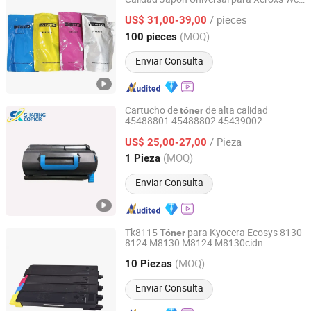
Guangzhou Comstar Office Equipment Co., Ltd.
7535 7525 7530 7545 7556 7830 7835
/ pieces
Recarga de Cartucho de
US$ 31,00-39,00
Tóner
Guangdong, China
Desde 2025
(MOQ)
100 pieces
Enviar Consulta
Cartucho de
de alta calidad
tóner
45488801 45488802 45439002
ZHONGSHAN SHARINGCOPIER TECHNOLOGY CO., LTD
45439003 para Oki B721/B731
/ Pieza
/MB760/MB770
US$ 25,00-27,00
Guangdong, China
Desde 2022
(MOQ)
1 Pieza
Enviar Consulta
Tk8115
para Kyocera Ecosys 8130
Tóner
8124 M8130 M8124 M8130cidn
Xiamen O-Atronic Computer Material Co., Ltd.
M8124cidn Impresora Láser
(MOQ)
10 Piezas
Fujian, China
Desde 2010
Enviar Consulta