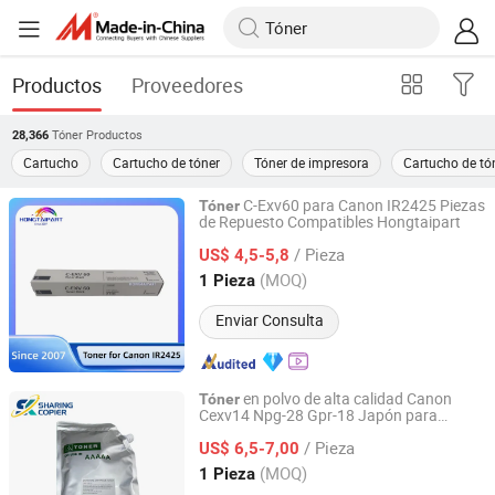
Productos
Proveedores
Tóner
Productos
28,366
Cartucho
Cartucho de tóner
Tóner de impresora
Cartucho de tón
C-Exv60 para Canon IR2425 Piezas
Tóner
de Repuesto Compatibles Hongtaipart
Hongtai Office Accessories Ltd
/ Pieza
US$ 4,5-5,8
Guangdong, China
Desde 2022
(MOQ)
1 Pieza
Enviar Consulta
en polvo de alta calidad Canon
Tóner
Cexv14 Npg-28 Gpr-18 Japón para
ZHONGSHAN SHARINGCOPIER TECHNOLOGY CO., LTD
IR2318L/2320j/2320L
/ Pieza
US$ 6,5-7,00
Guangdong, China
Desde 2022
(MOQ)
1 Pieza