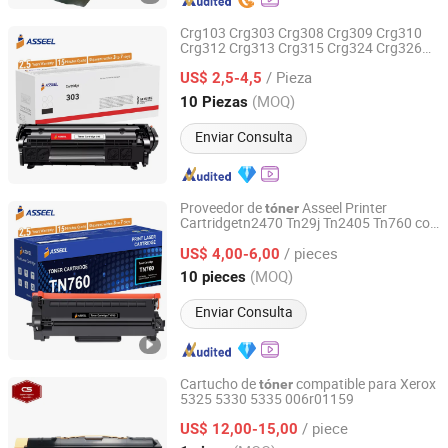
Crg103 Crg303 Crg308 Crg309 Crg310
Crg312 Crg313 Crg315 Crg324 Crg326
SHENZHEN WEPRINT OFFICE TECHNOLOGY COMPANY
Crg337 Crg527 Crg533 Crg703 Cartucho
LIMITED
/ Pieza
de
para Canon
US$ 2,5-4,5
tóner
(MOQ)
10 Piezas
Guangdong, China
Desde 2013
Enviar Consulta
Proveedor de
Asseel Printer
tóner
Cartridgetn2470 Tn29j Tn2405 Tn760 con
SHENZHEN WEPRINT OFFICE TECHNOLOGY COMPANY
Brother Hl-L2375dw/Hl-L2395dw/Hl-
LIMITED
/ pieces
L2385dw
US$ 4,00-6,00
(MOQ)
10 pieces
Guangdong, China
Desde 2013
Enviar Consulta
Cartucho de
compatible para Xerox
tóner
5325 5330 5335 006r01159
Zhongshan Yinpin Consumables Technology Co., Ltd.
/ piece
US$ 12,00-15,00