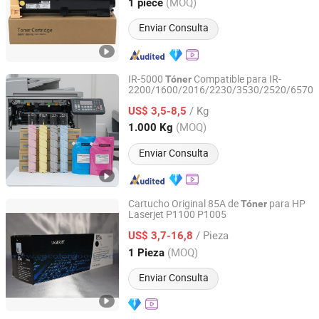
Guangdong, China
Desde 2025
(MOQ)
1 piece
Enviar Consulta
IR-5000
Compatible para IR-
Tóner
2200/1600/2016/2230/3530/2520/6570
Cangzhou ASC Toner Production Ltd.
/ Kg
US$ 3,5-8,5
Hebei, China
Desde 2021
(MOQ)
1.000 Kg
Enviar Consulta
Cartucho Original 85A de
para HP
Tóner
Laserjet P1100 P1005
CN Color Technology Limited
/ Pieza
US$ 3,7-16,8
Guangdong, China
Desde 2015
(MOQ)
1 Pieza
Enviar Consulta