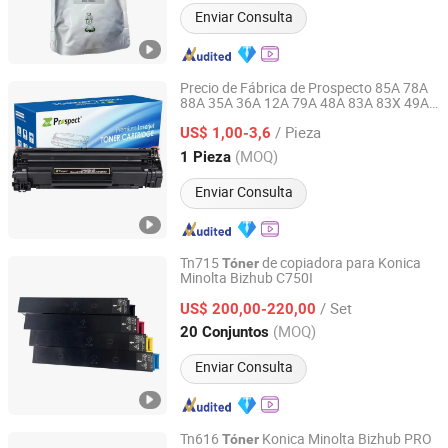
Enviar Consulta
Precio de Fábrica de Prospecto 85A 78A
88A 35A 36A 12A 79A 48A 83A 83X 49A
Prospect Image Products Limited of Zhuhai
53A 105A 106A 107A Cartucho de
Tóner
/ Pieza
Láser Compatible para Cartucho de
US$ 1,00-3,6
de China
Tóner
Guangdong, China
Desde 2024
(MOQ)
1 Pieza
Enviar Consulta
Tn715
de copiadora para Konica
Tóner
Minolta Bizhub C750I
Xiamen O-Atronic Computer Material Co., Ltd.
/ Set
US$ 200,00-220,00
Fujian, China
Desde 2010
(MOQ)
20 Conjuntos
Enviar Consulta
Tn616
Konica Minolta Bizhub PRO
Tóner