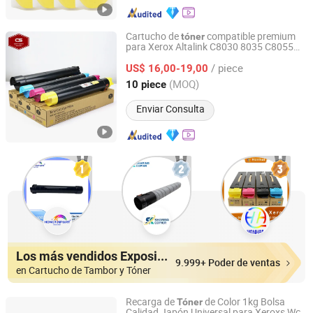
Cartucho de
compatible premium
tóner
para Xerox Altalink C8030 8035 C8055
Zhongshan Yinpin Consumables Technology Co., Ltd.
C8070
/ piece
US$ 16,00-19,00
Guangdong, China
Desde 2025
(MOQ)
10 piece
Enviar Consulta
Los más vendidos Expositores
9.999+ Poder de ventas
en Cartucho de Tambor y Tóner
Recarga de
de Color 1kg Bolsa
Tóner
Calidad Japón Universal para Xeroxs Wc