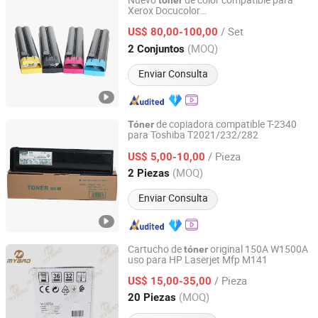
Nuevo
de color compatible para
tóner
Xerox Docucolor
Xiamen O-Atronic Computer Material Co., Ltd.
550/560/570/5580/6680/7780
/ Set
US$ 80,00-100,00
Fujian, China
Desde 2010
(MOQ)
2 Conjuntos
Enviar Consulta
de copiadora compatible T-2340
Tóner
para Toshiba T2021/232/282
Xiamen O-Atronic Computer Material Co., Ltd.
/ Pieza
US$ 5,00-10,00
Fujian, China
Desde 2010
(MOQ)
2 Piezas
Enviar Consulta
Cartucho de
original 150A W1500A
tóner
uso para HP Laserjet Mfp M141
Mybao Consumable Co., Limited
/ Pieza
US$ 15,00-35,00
Guangdong, China
Desde 2017
(MOQ)
20 Piezas