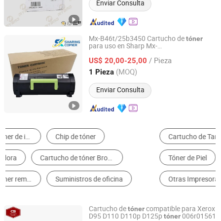
Enviar Consulta
Mx-B46t/25b3450 Cartucho de
tóner
para uso en Sharp Mx-
ZHONGSHAN SHARINGCOPIER TECHNOLOGY CO., LTD
B467f/B467mf/Mx-B467p
/ Pieza
US$ 20,00-25,00
Guangdong, China
Desde 2022
(MOQ)
1 Pieza
Enviar Consulta
Cartucho de Tambor y Tóner
Cartucho de tóner y polvo de tóner
Tóner de Piel
Polvo de Toner
Cajita de Tinta
Otras Impresoras y Suministros de Impresoras
Cartucho de
compatible para Xerox
tóner
D95 D110 D110p D125p
006r01561
tóner
Zhongshan Yinpin Consumables Technology Co., Ltd.