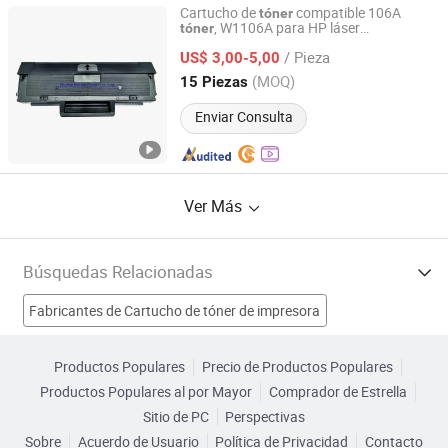
Cartucho de
compatible 106A
tóner
, W1106A para HP láser
tóner
Zhuhai Nature Toner Co., Ltd.
107A/107r/107W, láser Mfp 135A/W,
/ Pieza
láser Mfp 137fnw
US$ 3,00-5,00
Guangdong, China
Desde 2021
(MOQ)
15 Piezas
Enviar Consulta
Ver Más
Búsquedas Relacionadas
Fabricantes de Cartucho de tóner de impresora
Fabricantes de Chip de tóner
Productos Populares
Precio de Productos Populares
Productos Populares al por Mayor
Comprador de Estrella
Fabricantes de Tóner de copiadora
Sitio de PC
Perspectivas
Sobre
Acuerdo de Usuario
Política de Privacidad
Contacto
Fabricantes de Cartucho de tóner Brother