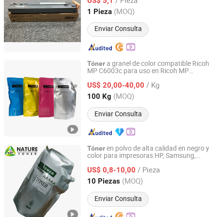
US$ 5,1
Guangdong, China
Desde 2025
(MOQ)
1 Pieza
Enviar Consulta
a granel de color compatible Ricoh
Tóner
MP C6003c para uso en Ricoh MP
Cangzhou ASC Toner Production Ltd.
C4503/C4504/C5503/C5504/C6003/C60
/ Kg
US$ 20,00-40,00
Hebei, China
Desde 2021
(MOQ)
100 Kg
Enviar Consulta
en polvo de alta calidad en negro y
Tóner
color para impresoras HP, Samsung,
Zhuhai Nature Toner Co., Ltd.
Brother, Canon, Kyocera, Oki, Ricoh y
/ Pieza
Pantum
US$ 0,8-10,00
Guangdong, China
Desde 2021
(MOQ)
10 Piezas
Enviar Consulta