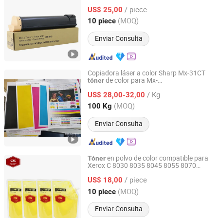
/ piece
US$ 25,00
Guangdong, China
Desde 2025
(MOQ)
10 piece
Enviar Consulta
Copiadora láser a color Sharp Mx-31CT
de color para Mx-
tóner
Cangzhou ASC Toner Production Ltd.
2301n/2600n/3100n/2601n/3101n
/ Kg
US$ 28,00-32,00
Hebei, China
Desde 2021
(MOQ)
100 Kg
Enviar Consulta
en polvo de color compatible para
Tóner
Xerox C 8030 8035 8045 8055 8070
Zhongshan Yinpin Consumables Technology Co., Ltd.
a granel 500g/Bag
Tóner
/ piece
US$ 18,00
Guangdong, China
Desde 2025
(MOQ)
10 piece
Enviar Consulta