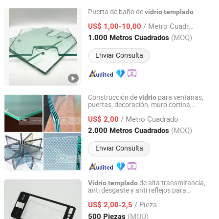
Puerta de baño de
vidrio
templado
QINGDAO CHINASTAR HOLDING CO., LTD.
/ Metro Cuadrado
US$ 1,00-10,00
(MOQ)
1.000 Metros Cuadrados
Shandong, China
Desde 2008
Enviar Consulta
Construcción de
para ventanas,
vidrio
puertas, decoración, muro cortina,
QINGDAO REXI INDUSTRIES CO., LTD.
fachada arquitectónica,
,
vidrio
templado
/ Metro Cuadrado
endurecido,
para duchas
US$ 2,00
vidrio
vidrio
laminado, bajo E, doble acristalamiento
Shandong, China
Desde 2006
(MOQ)
2.000 Metros Cuadrados
aislante
Enviar Consulta
de alta transmitancia,
Vidrio
templado
anti desgaste y anti reflejos para
Taizhou Zhaosheng Electronics Technology Co., Ltd.
cubiertas de hogar inteligente
/ Pieza
US$ 2,00-2,5
Zhejiang, China
Desde 2026
(MOQ)
500 Piezas