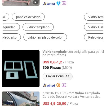
Vidrio Templado
Vidrio Laminado
Vidrio Aislante
Vidrio Claro
Vidrio Especial
Retrovisor
con serigrafía para panel
Vidrio
templado
de interruptores
Ningbo Easting Tech Co., Ltd.
/ Pieza
US$ 0,6-1,2
Zhejiang, China
Desde 2021
(MOQ)
500 Piezas
Enviar Consulta
6/8/10/12/15/19mm
Vidrio
Templado
Curvado Decorativo para Ventanas de
QINGDAO KH MATERIALS CO., LTD
Edificios,
para
Vidrio
Templado
/ Pieza
Seguridad, Laminado Ultra Claro de
US$ 4,5-20,00