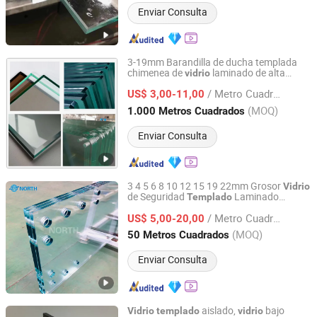
Enviar Consulta
3-19mm Barandilla de ducha templada
chimenea de
laminado de alta
vidrio
DEZHOU HAVI ELECTRONICS CO., LTD.
calidad
/ Metro Cuadrado
US$ 3,00-11,00
Shandong, China
Desde 2019
(MOQ)
1.000 Metros Cuadrados
Enviar Consulta
3 4 5 6 8 10 12 15 19 22mm Grosor
Vidrio
de Seguridad
Laminado
Templado
Beijing Bright View Windows and Glass Co., Ltd.
Aislante para Ventanas Barandillas
/ Metro Cuadrado
Fachadas Particiones con Certificación
US$ 5,00-20,00
CE SGCC
Beijing, China
Desde 2009
(MOQ)
50 Metros Cuadrados
Enviar Consulta
aislado,
bajo
Vidrio
templado
vidrio