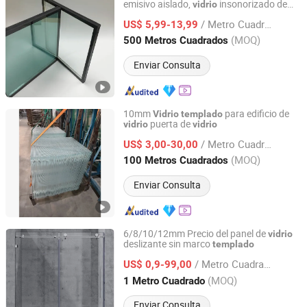
emisivo aislado,
insonorizado de
vidrio
QINGDAO RICH GLASS CO., LTD.
doble acristalamiento para paneles de
/ Metro Cuadrado
invernadero
US$ 5,99-13,99
Shandong, China
Desde 2022
(MOQ)
500 Metros Cuadrados
Enviar Consulta
10mm
para edificio de
Vidrio
templado
puerta de
vidrio
vidrio
Qingdao Tsing Glass Co., Ltd.
/ Metro Cuadrado
US$ 3,00-30,00
Shandong, China
Desde 2017
(MOQ)
100 Metros Cuadrados
Enviar Consulta
6/8/10/12mm Precio del panel de
vidrio
deslizante sin marco
templado
Teckson Glass Co., Limited
/ Metro Cuadrado
US$ 0,9-99,00
Shandong, China
Desde 2014
(MOQ)
1 Metro Cuadrado
Enviar Consulta