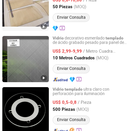
cuadrada de
borosilicato con
vidrio
Shandong, China
Desde 2026
(MOQ)
50 Piezas
ventana de visión
Enviar Consulta
decorativo esmerilado
Vidrio
templado
de ácido grabado pesado para panel de
Tengzhou Lucky Clover Glass Product Co., Ltd.
espejo
/ Metro Cuadrado
US$ 2,99-9,99
Shandong, China
Desde 2026
(MOQ)
10 Metros Cuadrados
Enviar Consulta
ultra claro con
Vidrio
templado
perforación para iluminación
Ningbo Easting Tech Co., Ltd.
/ Pieza
US$ 0,5-0,8
Zhejiang, China
Desde 2021
(MOQ)
500 Piezas
Enviar Consulta