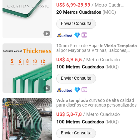
/ Metro Cuadrado
US$ 6,99-29,99
Shandong, China
Desde 2016
(MOQ)
20 Metros Cuadrados
Enviar Consulta
10mm Precio de Hoja de
Vidrio
Templado
al por Mayor para Vitrinas, Balcones,
Jiangsu Guoxin Glass Co., Ltd
Ventanas, Barandillas de Balcón
/ Metro Cuadrado
US$ 4,9-5,5
Jiangsu, China
Desde 2024
(MOQ)
100 Metros Cuadrados
Enviar Consulta
curvado de alta calidad
Vidrio
templado
para diseños de ventanas personalizados
Jiangsu Guoxin Glass Co., Ltd
/ Metro Cuadrado
US$ 5,8-7,8
Jiangsu, China
Desde 2024
(MOQ)
100 Metros Cuadrados
Enviar Consulta