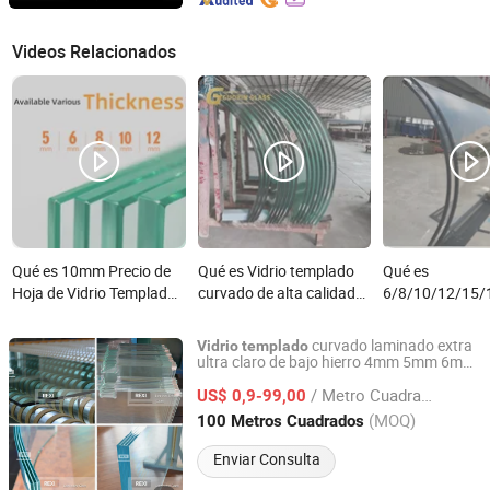
Videos Relacionados
Qué es 10mm Precio de
Qué es Vidrio templado
Qué es
Hoja de Vidrio Templado
curvado de alta calidad
6/8/10/12/15
al por Mayor para
para diseños de
Vidrio Templad
Vitrinas, Balcones,
ventanas personalizados
Decorativo par
curvado laminado extra
Vidrio
templado
Ventanas, Barandillas de
Ventanas de Edi
ultra claro de bajo hierro 4mm 5mm 6mm
QINGDAO REXI INDUSTRIES CO., LTD.
8mm 10mm 12mm 15mm 19mm
Balcón
Vidrio Templad
/ Metro Cuadrado
US$ 0,9-99,00
Seguridad, Lam
Shandong, China
Desde 2006
(MOQ)
100 Metros Cuadrados
Ultra Claro de C
Lowe/Low E/Par
Enviar Consulta
Baño