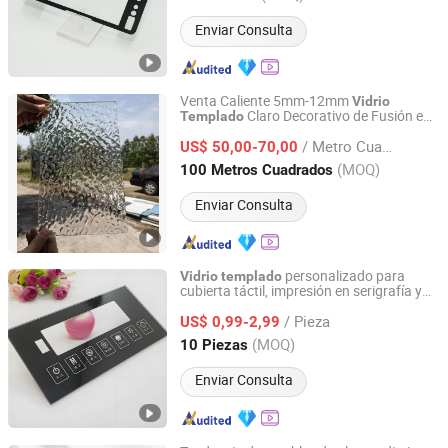
Enviar Consulta
Venta Caliente 5mm-12mm
Vidrio
Claro Decorativo de Fusión en
Templado
SHAHE CITY FANYUAN GLASS CO., LTD.
Caliente con Patrón Texturizado
/ Metro Cuadrado
US$ 50,00-70,00
Hebei, China
Desde 2018
(MOQ)
100 Metros Cuadrados
Enviar Consulta
personalizado para
Vidrio
templado
cubierta táctil, impresión en serigrafía y
Shanghai Wuyong Glass Co., Ltd.
recubrimiento de ar disponible
/ Pieza
US$ 0,99-2,99
Shanghai, China
Desde 2025
(MOQ)
10 Piezas
Enviar Consulta