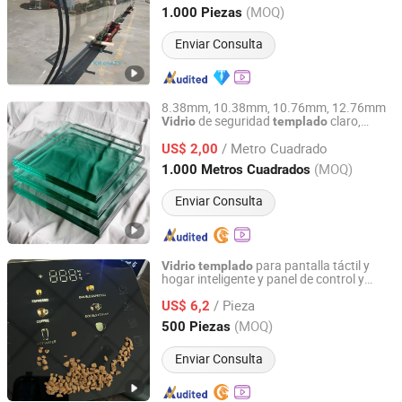
Colores Lowe/Low E/Partición de Baño
Shandong, China
Desde 2025
(MOQ)
1.000 Piezas
Enviar Consulta
8.38mm, 10.38mm, 10.76mm, 12.76mm
de seguridad
claro,
Vidrio
templado
Qingdao Sunny Glass Co., Ltd.
laminado y endurecido para ventana,
/ Metro Cuadrado
puerta, escalera, barandilla,
US$ 2,00
Shandong, China
Desde 2015
(MOQ)
1.000 Metros Cuadrados
Enviar Consulta
para pantalla táctil y
Vidrio
templado
hogar inteligente y panel de control y
Jiangyin Tairong Photoelectricity Technology Ltd
cubierta de electrodoméstico
/ Pieza
US$ 6,2
Jiangsu, China
Desde 2024
(MOQ)
500 Piezas
Enviar Consulta