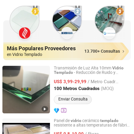
Más Populares Proveedores
13.700+ Consultas
en Vidrio Templado
Transmisión de Luz Alta 10mm
Vidrio
- Reducción de Ruido y
Templado
A&T GLASS INDUSTRY CO., LIMITED
Aislamiento Térmico para Ventanas
/ Metro Cuadrado
US$ 3,99-29,99
Shandong, China
Desde 2017
(MOQ)
100 Metros Cuadrados
Enviar Consulta
Panel de
cerámico
vidrio
templado
resistente a altas temperaturas de fábrica
Qingdao Hitech Glass Co.,Ltd
con superficie pulida clara y bordes
/ Pieza
redondeados 5mm para estufa de leña
US$ 0,8-10,00