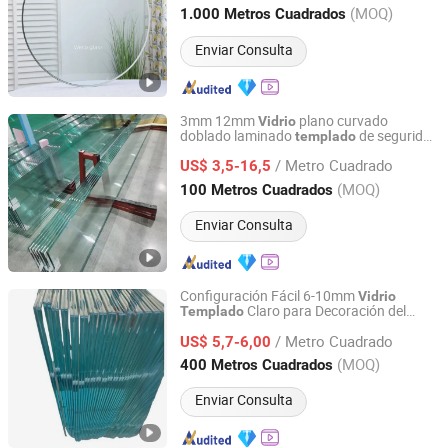
Shandong, China
Desde 2025
(MOQ)
1.000 Metros Cuadrados
Enviar Consulta
3mm 12mm
plano curvado
Vidrio
doblado laminado
de seguridad
templado
Qingdao Tsing Glass Co., Ltd.
aislado para edificios a prueba de balas
/ Metro Cuadrado
solar endurecido para ventanas puertas
US$ 3,5-16,5
muebles duchas máquinas precio
Shandong, China
Desde 2017
(MOQ)
100 Metros Cuadrados
Enviar Consulta
Configuración Fácil 6-10mm
Vidrio
Claro para Decoración del
Templado
Ningbo Walron Special Glass Co., Ltd.
Hogar
/ Metro Cuadrado
US$ 5,7-6,00
Zhejiang, China
Desde 2015
(MOQ)
400 Metros Cuadrados
Enviar Consulta