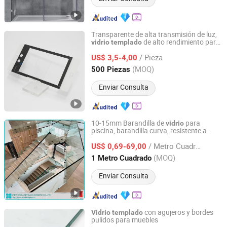
Transparente de alta transmisión de luz,
de alto rendimiento para
vidrio
templado
Taizhou Zhaosheng Electronics Technology Co., Ltd.
panel de control industrial
/ Pieza
US$ 3,5-4,00
Zhejiang, China
Desde 2026
(MOQ)
500 Piezas
Enviar Consulta
10-15mm Barandilla de
para
vidrio
piscina, barandilla curva, resistente a
China Excellent Glass (Qingdao) Co., Ltd.
balas/PVB/Sgp/laminado//
,
templado
/ Metro Cuadrado
personalizado, sobredimensionado,
US$ 0,69-69,00
entrega rápida, precio de fábrica
Shandong, China
Desde 2018
(MOQ)
1 Metro Cuadrado
Enviar Consulta
con agujeros y bordes
Vidrio
templado
pulidos para muebles
Qingdao Creation Classic Glass Co., Ltd.