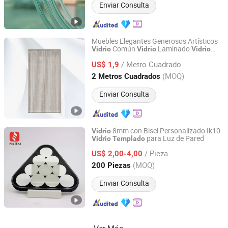
Enviar Consulta
Muebles Elegantes Generosos Artísticos
Común
Laminado
Vidrio
Vidrio
Vidrio
Tengzhou Jinyiming Glass Co., Ltd.
Enmallado
Float
Templado
Vidrio
Vidrio
/ Metro Cuadrado
para Muebles
de División de
US$ 1,9
Vidrio
Vidrio
Espacio
Placa
Vidrio
Shandong, China
Desde 2025
(MOQ)
2 Metros Cuadrados
Enviar Consulta
8mm con Bisel Personalizado Ik10
Vidrio
para Luz de Pared
Vidrio
Templado
DONGGUAN SAIDA GLASS CO.,LTD
/ Pieza
US$ 2,00-4,00
Guangdong, China
Desde 2018
(MOQ)
200 Piezas
Enviar Consulta