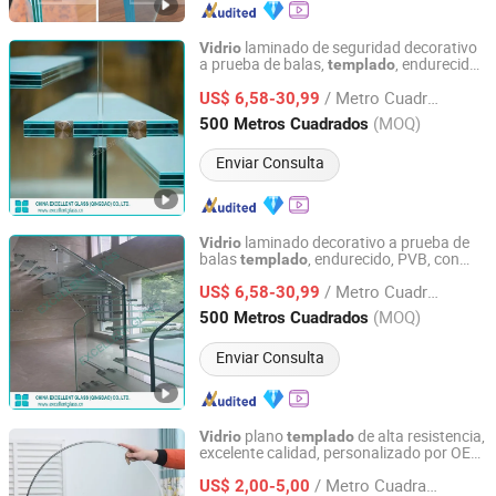
laminado de seguridad decorativo
Vidrio
a prueba de balas,
, endurecido,
templado
China Excellent Glass (Qingdao) Co., Ltd.
PVB, con patrón y recubierto
/ Metro Cuadrado
US$ 6,58-30,99
Shandong, China
Desde 2018
(MOQ)
500 Metros Cuadrados
Enviar Consulta
laminado decorativo a prueba de
Vidrio
balas
, endurecido, PVB, con
templado
China Excellent Glass (Qingdao) Co., Ltd.
patrón, recubierto,
laminado ultra
vidrio
/ Metro Cuadrado
claro,
laminado translúcido
US$ 6,58-30,99
vidrio
Shandong, China
Desde 2018
(MOQ)
500 Metros Cuadrados
Enviar Consulta
plano
de alta resistencia,
Vidrio
templado
excelente calidad, personalizado por OEM
Qingdao Weco Industry Co., Ltd
para mesas de
vidrio
/ Metro Cuadrado
US$ 2,00-5,00