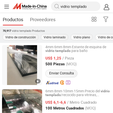
Productos
Proveedores
vidrio templado
Productos
70,917
Vidrio de construcción
Vidrio laminado
Vidrio plano
Vidrio de 
4mm 6mm 8mm Estante de esquina de
para baño
vidrio
templado
Qingdao Sunny Glass Co., Ltd.
/ Pieza
US$ 1,25
Shandong, China
Desde 2015
(MOQ)
500 Piezas
Enviar Consulta
6mm 8mm 10mm 15mm Precio del
vidrio
/recocido para vitrinas,
templado
Shouguang Shuangyuan Glass Products Co., Ltd
balcones/ventanas, barandillas de balcón
/ Metro Cuadrado
US$ 6,1-6,6
Shandong, China
Desde 2024
(MOQ)
100 Metros Cuadrados