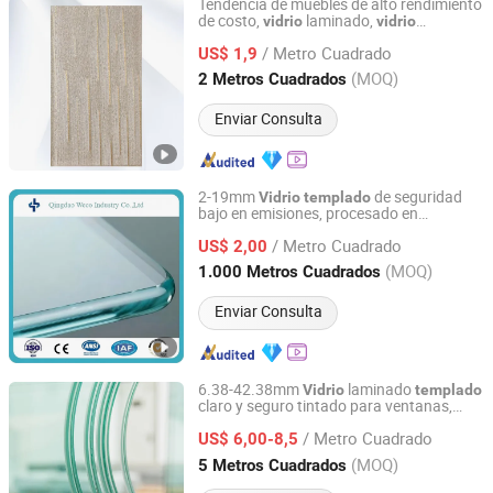
Tendencia de muebles de alto rendimiento
de costo,
laminado,
vidrio
vidrio
Tengzhou Jinyiming Glass Co., Ltd.
,
claro,
flotante,
templado
vidrio
vidrio
/ Metro Cuadrado
resistente a la deformación,
US$ 1,9
vidrio
vidrio
de división de espacios
Shandong, China
Desde 2025
(MOQ)
2 Metros Cuadrados
Enviar Consulta
2-19mm
de seguridad
Vidrio
templado
bajo en emisiones, procesado en
Qingdao Weco Industry Co., Ltd
profundidad, claro, ultra claro, tintado,
/ Metro Cuadrado
laminado, pulido, curvado, para muebles,
US$ 2,00
ventanas y puertas
Shandong, China
Desde 2025
(MOQ)
1.000 Metros Cuadrados
Enviar Consulta
6.38-42.38mm
laminado
Vidrio
templado
claro y seguro tintado para ventanas,
Qingdao Tsing Glass Co., Ltd.
puertas, escaleras, ascensores,
/ Metro Cuadrado
barandillas, construcción y
de
US$ 6,00-8,5
vidrio
edificios con película PVB/Sgp
Shandong, China
Desde 2017
(MOQ)
5 Metros Cuadrados