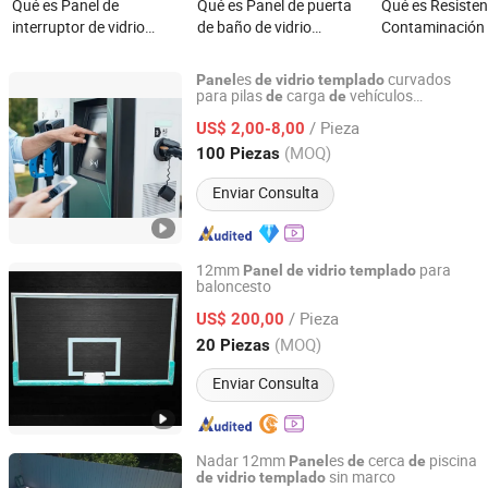
Qué es Panel de
Qué es Panel de puerta
Qué es Resisten
interruptor de vidrio
de baño de vidrio
Contaminación 
templado eléctrico OEM
templado esmerilado
Panel de Vidrio
color blanco
personalizado
Personalizado 
es
curvados
Panel
de
vidrio
templado
Sola Pieza para
para pilas
carga
vehículos
de
de
DONGGUAN SAIDA GLASS CO.,LTD
eléctricos con impresión serigráfica
Particiones de
/ Pieza
US$ 2,00-8,00
Guangdong, China
Desde 2018
(MOQ)
100 Piezas
Enviar Consulta
12mm
para
Panel
de
vidrio
templado
baloncesto
Qingdao Forward Glass Industry Co., Ltd.
/ Pieza
US$ 200,00
Shandong, China
Desde 2023
(MOQ)
20 Piezas
Enviar Consulta
Nadar 12mm
es
cerca
piscina
Panel
de
de
sin marco
de
vidrio
templado
QINGDAO ROCKY GROUP CO., LTD