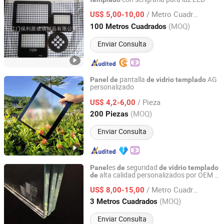
Jiangmen Bolipai Glass Products Co., Ltd.
/ Metro Cuadrado
US$ 5,00-10,00
Guangdong, China
Desde 2013
(MOQ)
100 Metros Cuadrados
Enviar Consulta
pantalla
AG
Panel
de
de
vidrio
templado
personalizado
DONGGUAN SAIDA GLASS CO.,LTD
/ Pieza
US$ 4,2-6,00
Guangdong, China
Desde 2018
(MOQ)
200 Piezas
Enviar Consulta
es
seguridad
Panel
de
de
vidrio
templado
alta calidad personalizados por OEM -
de
Jiangmen Jianghai District Yuan Qiang Safety Glass Co.,
Fabricado en China
Ltd.
/ Metro Cuadrado
US$ 8,00-15,00
(MOQ)
3 Metros Cuadrados
Guangdong, China
Desde 2025
Enviar Consulta