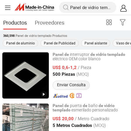
Productos
Proveedores
Panel de vidrio templado
Productos
360,598
Panel de aluminio
Panel de Publicidad
Panel aislante
Vaso de v
interruptor
Panel
de
de
vidrio
templado
eléctrico OEM color blanco
Ningbo Easting Tech Co., Ltd.
/ Pieza
US$ 0,6-1,2
Zhejiang, China
Desde 2021
(MOQ)
500 Piezas
Enviar Consulta
puerta
baño
Panel
de
de
de
vidrio
esmerilado personalizado
templado
Jiangmen Bolipai Glass Products Co., Ltd.
/ Metro Cuadrado
US$ 20,00
Guangdong, China
Desde 2013
(MOQ)
5 Metros Cuadrados