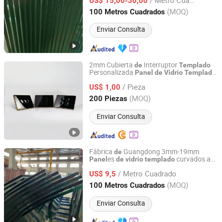
US$ 15,00-30,00
Shandong, China
Desde 2021
(MOQ)
100 Metros Cuadrados
Enviar Consulta
2mm Cubierta
Interruptor
de
Templado
Personalizada
Panel
de
Vidrio
Templado
Jiangmen Bolipai Glass Products Co., Ltd.
para Venta
/ Pieza
US$ 1,00
Guangdong, China
Desde 2013
(MOQ)
200 Piezas
Enviar Consulta
Fábrica
Guangdong 3mm-19mm
de
es
curvados a
Panel
de
vidrio
templado
Jiangmen Jianghai District Yuan Qiang Safety Glass Co.,
medida con radio
curvatura
de
Ltd.
/ Metro Cuadrado
US$ 9,5
(MOQ)
100 Metros Cuadrados
Guangdong, China
Desde 2025
Enviar Consulta