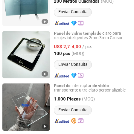
Beijing, China
Desde 2009
(MOQ)
200 Metros Cuadrados
Enviar Consulta
claro para
Panel
de
vidrio
templado
relojes inteligentes 2mm 3mm Grosor
DONGGUAN SAIDA GLASS CO.,LTD
/ pcs
US$ 2,7-4,00
Guangdong, China
Desde 2018
(MOQ)
100 pcs
Enviar Consulta
interruptor
Panel
de
de
vidrio
transparente ultra claro personalizable
Jiangmen Bolipai Glass Products Co., Ltd.
(MOQ)
1.000 Piezas
Guangdong, China
Desde 2013
Enviar Consulta