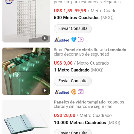
premium para estanterías elegantes
Tianjin Glazient Trading Co., Ltd
/ Metro Cuadrado
US$ 1,59-99,99
Tianjin, China
Desde 2026
(MOQ)
500 Metros Cuadrados
Enviar Consulta
8mm
flotado
Panel
de
vidrio
templado
claro
corativo
seguridad
de
de
Qingdao Sunny Glass Co., Ltd.
/ Metro Cuadrado
US$ 9,00
Shandong, China
Desde 2015
(MOQ)
1 Metro Cuadrado
Enviar Consulta
es
redondos
Panel
de
vidrio
templado
claros y sin marco
seguridad
de
Fasec (Hangzhou) Window Wall Co., Ltd.
contemporáneos 12mm para muro
/ Metro Cuadrado
cortina
US$ 28,00
Zhejiang, China
Desde 2023
(MOQ)
10.000 Metros Cuadrados
Enviar Consulta