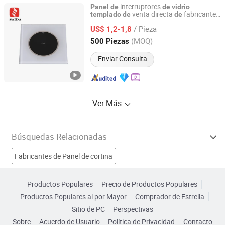
interruptores
Panel
de
de
vidrio
venta directa
fabricantes
templado
de
de
DONGGUAN SAIDA GLASS CO.,LTD
estándar
la UE/Reino Unido,
de
panel
de
/ Pieza
táctil, varias especificaciones
US$ 1,2-1,8
vidrio
Guangdong, China
Desde 2018
(MOQ)
500 Piezas
Enviar Consulta
Ver Más
Búsquedas Relacionadas
Fabricantes de Panel de cortina
Fabricantes de Panel Compuesto de Aluminio Ignífugo
Productos Populares
Precio de Productos Populares
Productos Populares al por Mayor
Comprador de Estrella
Fabricantes de panel de revestimiento de pared
Sitio de PC
Perspectivas
Sobre
Acuerdo de Usuario
Política de Privacidad
Contacto
Fabricantes de Panel de vidrio