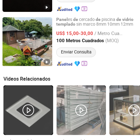
es
cercado
piscina
Panel
de
de
de
vidrio
sin marco 8mm 10mm 12mm
templado
QINGDAO ROCKY GROUP CO., LTD
/ Metro Cuadrado
US$ 15,00-30,00
Shandong, China
Desde 2021
(MOQ)
100 Metros Cuadrados
Enviar Consulta
Videos Relacionados