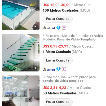
/ Metro Cuadrado
US$ 15,00-30,00
Shandong, China
Desde 2021
(MOQ)
100 Metros Cuadrados
Enviar Consulta
5.5mm-6mm Mesa
Comedor
de
de
Vidrio
Mo
rno
de
Panel
de
Vidrio
Templado
Rider Glass Co., Ltd.
/ Metro Cuadrado
US$ 0,99-29,99
Shandong, China
Desde 2009
(MOQ)
1 Metro Cuadrado
Enviar Consulta
Buena máquina
corte pulido para
de
es
panel
de
vidrio
templado
Beijing Bright View Windows and Glass Co., Ltd.
/ Metro Cuadrado
US$ 3,81-4,23
Beijing, China
Desde 2009
(MOQ)
50 Metros Cuadrados
Enviar Consulta