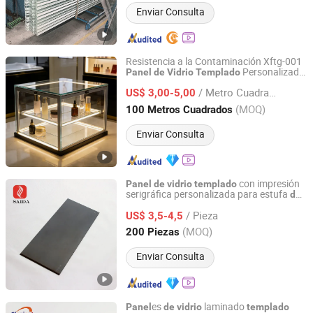
Enviar Consulta
Resistencia a la Contaminación Xftg-001
Personalizado
Panel
de
Vidrio
Templado
Jinhua Xinfu Glass Co., Ltd.
Una Sola Pieza para Particiones
de
de
/ Metro Cuadrado
Ducha
US$ 3,00-5,00
Zhejiang, China
Desde 2026
(MOQ)
100 Metros Cuadrados
Enviar Consulta
con impresión
Panel
de
vidrio
templado
serigráfica personalizada para estufa
de
DONGGUAN SAIDA GLASS CO.,LTD
gas
/ Pieza
US$ 3,5-4,5
Guangdong, China
Desde 2018
(MOQ)
200 Piezas
Enviar Consulta
es
laminado
Panel
de
vidrio
templado