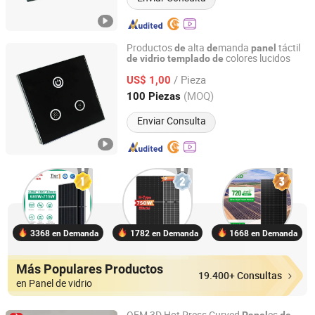
Productos
alta
manda
táctil
de
de
panel
colores lucidos
de
vidrio
templado
de
Jiangmen Bolipai Glass Products Co., Ltd.
/ Pieza
US$ 1,00
Guangdong, China
Desde 2013
(MOQ)
100 Piezas
Enviar Consulta
3368 en Demanda
1782 en Demanda
1668 en Demanda
Más Populares Productos
19.400+ Consultas
en Panel de vidrio