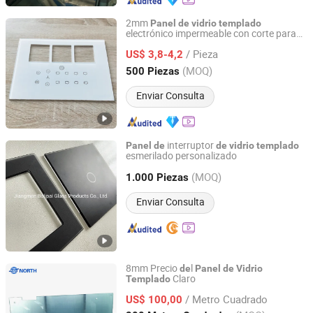
2mm
Panel
de
vidrio
templado
electrónico impermeable con corte para
DONGGUAN SAIDA GLASS CO.,LTD
pared
/ Pieza
US$ 3,8-4,2
Guangdong, China
Desde 2018
(MOQ)
500 Piezas
Enviar Consulta
interruptor
Panel
de
de
vidrio
templado
esmerilado personalizado
Jiangmen Bolipai Glass Products Co., Ltd.
(MOQ)
1.000 Piezas
Guangdong, China
Desde 2013
Enviar Consulta
8mm Precio
l
de
Panel
de
Vidrio
Claro
Templado
Beijing Bright View Windows and Glass Co., Ltd.
/ Metro Cuadrado
US$ 100,00