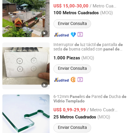
alta
/ Metro Cuadrado
US$ 15,00-30,00
Shandong, China
Desde 2021
(MOQ)
100 Metros Cuadrados
Enviar Consulta
Interruptor
luz táctil
pantalla
de
de
de
seda
buena calidad con
de
panel
de
Jiangmen Bolipai Glass Products Co., Ltd.
vidrio
templado
(MOQ)
1.000 Piezas
Guangdong, China
Desde 2013
Enviar Consulta
6-12mm
es
Pared
Ducha
Panel
de
de
de
Vidrio
Templado
Rider Glass Co., Ltd.
/ Metro Cuadrado
US$ 0,99-29,99
Shandong, China
Desde 2009
(MOQ)
25 Metros Cuadrados
Enviar Consulta