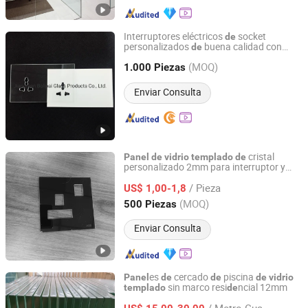
Interruptores eléctricos
socket
de
personalizados
buena calidad con
de
Jiangmen Bolipai Glass Products Co., Ltd.
panel
de
vidrio
templado
(MOQ)
1.000 Piezas
Guangdong, China
Desde 2013
Enviar Consulta
cristal
Panel
de
vidrio
templado
de
personalizado 2mm para interruptor y
DONGGUAN SAIDA GLASS CO.,LTD
enchufe táctil inteligente
/ Pieza
US$ 1,00-1,8
Guangdong, China
Desde 2018
(MOQ)
500 Piezas
Enviar Consulta
es
cercado
piscina
Panel
de
de
de
vidrio
sin marco resi
ncial 12mm
templado
de
QINGDAO ROCKY GROUP CO., LTD
/ Metro Cuadrado