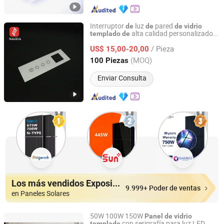
Interruptor
luz
pared
de
de
de
vidrio
alta calidad personalizado
templado
de
DONGGUAN SAIDA GLASS CO.,LTD
con
para enchufe
panel
de
vidrio
/ Pieza
eléctrico
US$ 15,00-20,00
Guangdong, China
Desde 2018
(MOQ)
100 Piezas
Enviar Consulta
Los más vendidos Expositores
9.999+ Poder de ventas
en Paneles Solares
50W 100W 150W
Panel
de
vidrio
con serigrafía para luz LED
templado