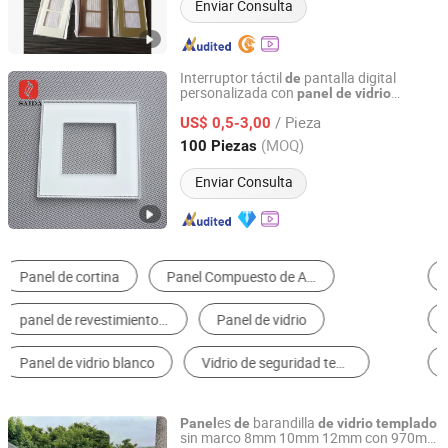
Enviar Consulta
Interruptor táctil
pantalla digital
de
personalizada con
panel
de
vidrio
DONGGUAN SAIDA GLASS CO.,LTD
para hogar inteligente con
templado
/ Pieza
recubrimiento Af
US$ 0,5-3,00
Guangdong, China
Desde 2018
(MOQ)
100 Piezas
Enviar Consulta
Paneles Solares
Vidrio Templado
Vidrio Laminado
Vidrio Aislante
Vidrio Claro
Vidrio Teñido
es
barandilla
Panel
de
de
vidrio
templado
sin marco 8mm 10mm 12mm con 970mm
QINGDAO ROCKY GROUP CO., LTD