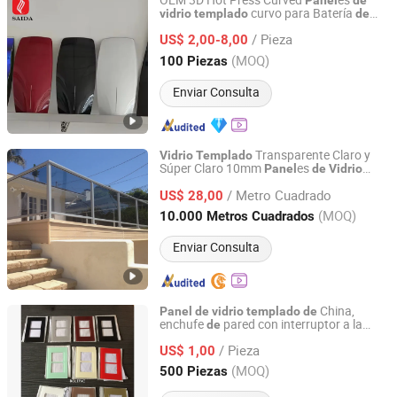
OEM 3D Hot Press Curved
es
Panel
de
curvo para Batería
vidrio
templado
de
DONGGUAN SAIDA GLASS CO.,LTD
carga
l cargador EV
de
/ Pieza
US$ 2,00-8,00
Guangdong, China
Desde 2018
(MOQ)
100 Piezas
Enviar Consulta
Transparente Claro y
Vidrio
Templado
Súper Claro 10mm
es
Panel
de
Vidrio
Fasec (Hangzhou) Window Wall Co., Ltd.
para Barandilla
Hotel
Templado
de
/ Metro Cuadrado
US$ 28,00
Zhejiang, China
Desde 2023
(MOQ)
10.000 Metros Cuadrados
Enviar Consulta
China,
Panel
de
vidrio
templado
de
enchufe
pared con interruptor a la
de
Jiangmen Bolipai Glass Products Co., Ltd.
venta
/ Pieza
US$ 1,00
Guangdong, China
Desde 2013
(MOQ)
500 Piezas