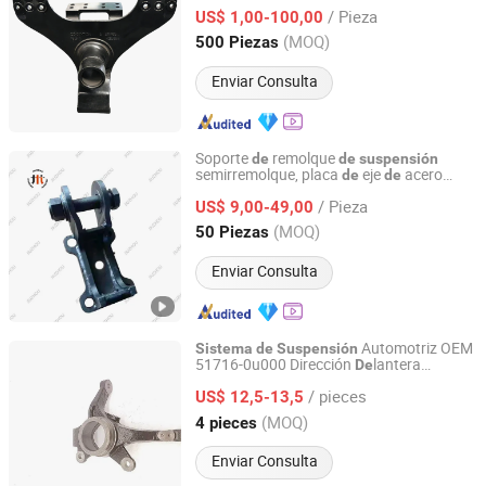
Carga Pesada
de
/ Pieza
US$ 1,00-100,00
Hubei, China
Desde 2026
(MOQ)
500 Piezas
Enviar Consulta
Soporte
remolque
de
de
suspensión
semirremolque, placa
eje
acero
de
de
Liangshan Jiuzhou Machinery Manufacturing Co., Ltd.
fundido, placa superior, soporte
eje
de
/ Pieza
para 3
mecánica
US$ 9,00-49,00
sistema
de
suspensión
eje
de
Shandong, China
Desde 2024
(MOQ)
50 Piezas
Enviar Consulta
Automotriz OEM
Sistema
de
Suspensión
51716-0u000 Dirección
lantera
De
Hebei Daimosi Auto Parts Co., Ltd
Izquierda
/ pieces
US$ 12,5-13,5
Hebei, China
Desde 2023
(MOQ)
4 pieces
Enviar Consulta