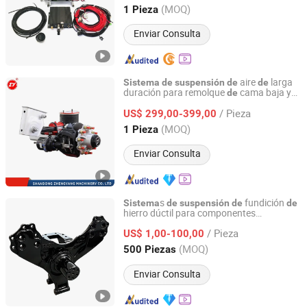
Shandong, China
Desde 2024
(MOQ)
1 Pieza
Enviar Consulta
aire
larga
Sistema
de
suspensión
de
de
duración para remolque
cama baja y
de
Shandong Zhengyang Machinery Co. Ltd
camión
/ Pieza
US$ 299,00-399,00
Shandong, China
Desde 2023
(MOQ)
1 Pieza
Enviar Consulta
s
fundición
Sistema
de
suspensión
de
de
hierro dúctil para componentes
Shiyan Keheng Machinery Manufacturing Co., Ltd
comerciales confiables
/ Pieza
US$ 1,00-100,00
Hubei, China
Desde 2026
(MOQ)
500 Piezas
Enviar Consulta