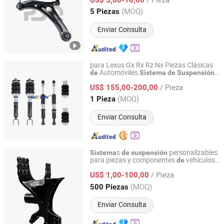
Guangdong, China
Desde 2025
(MOQ)
5 Piezas
Enviar Consulta
para Lexus Gx Rx Rz Nx Piezas Clásicas
Automóviles
de
Sistema
de
Suspensión
Qingdao GKT Shock Absorption Technology Co., Ltd.
Brazo
Control
de
/ Pieza
US$ 155,00-200,00
Shandong, China
Desde 2024
(MOQ)
1 Pieza
Enviar Consulta
s
personalizables
Sistema
de
suspensión
para piezas y componentes
vehículos
de
Shiyan Keheng Machinery Manufacturing Co., Ltd
comerciales
/ Pieza
US$ 1,00-100,00
Hubei, China
Desde 2026
(MOQ)
500 Piezas
Enviar Consulta