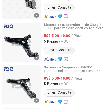
Enviar Consulta
Lh
Chery X-
Sistema
de
suspensión
de
3011L para vehículo eléctrico Ant, pieza
Guangzhou PSQ Auto Parts Co.,Ltd.
automóvil, brazo
aluminio
de
de
/ Pieza
US$ 5,00-10,00
Guangdong, China
Desde 2025
(MOQ)
5 Piezas
Enviar Consulta
Inferior
Sistema
de
Suspensión
Longitudinal para Changan Lumin 22 -
Guangzhou PSQ Auto Parts Co.,Ltd.
Lado Izquierdo 2904300ea01 Pieza
de
/ Pieza
Auto Brazo Wishbone
Aluminio
US$ 5,00-10,00
de
Guangdong, China
Desde 2025
(MOQ)
5 Piezas
Enviar Consulta