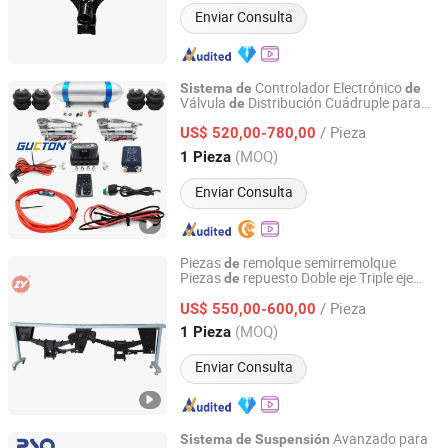
Enviar Consulta
Controlador Electrónico
Sistema
de
de
Válvula
Distribución Cuádruple para
de
Qingdao GKT Shock Absorption Technology Co., Ltd.
Neumática
Sistema
de
Suspensión
de
/ Pieza
Vehículo Camión Pickup
US$ 520,00-780,00
Shandong, China
Desde 2024
(MOQ)
1 Pieza
Enviar Consulta
Piezas
remolque semirremolque
de
Piezas
repuesto Doble eje Triple eje
de
Shandong Zhengyang Machinery Co. Ltd
mecánica tipo
Sistema
de
suspensión
/ Pieza
alemán 16 Toneladas 18 Toneladas
US$ 550,00-600,00
Shandong, China
Desde 2023
(MOQ)
1 Pieza
Enviar Consulta
Avanzado para
Sistema
de
Suspensión