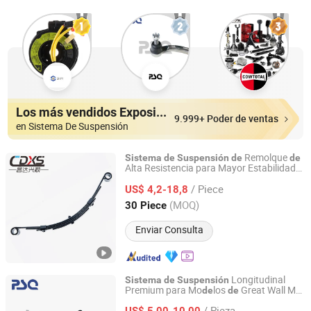
Los más vendidos Expositores
9.999+ Poder de ventas
en Sistema De Suspensión
Remolque
Sistema
de
Suspensión
de
de
Alta Resistencia para Mayor Estabilidad
Henan Hengsaier Auto Parts Co., LTD
Carga
de
/ Piece
US$ 4,2-18,8
Henan, China
Desde 2023
(MOQ)
30 Piece
Enviar Consulta
Longitudinal
Sistema
de
Suspensión
Premium para Mo
los
Great Wall M2
de
de
Guangzhou PSQ Auto Parts Co.,Ltd.
y M4 2904100s08 Pieza
Auto
de
de
/ Pieza
Aluminio Brazo
Control
US$ 5,00-10,00
de