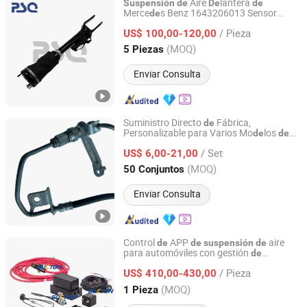
Aire
lantera
Suspensión
de
De
de
Merce
s Benz 1643206013 Sensor
de
Guangzhou PSQ Auto Parts Co.,Ltd.
Eléctrico
Calidad Premium 164 Bolsa
de
/ Pieza
Resorte Amortiguador
US$ 100,00-120,00
de
Guangdong, China
Desde 2025
(MOQ)
5 Piezas
Enviar Consulta
Suministro Directo
Fábrica,
de
Personalizable para Varios Mo
los
de
de
Qingdao Jinyuan Automotive Tubing Co., Ltd.
Vehículos, Piezas
Automóviles,
de
/ Set
Ensambles
Tuberías,
s
US$ 6,00-21,00
de
Sistema
de
Suspensión
Shandong, China
Desde 2025
(MOQ)
50 Conjuntos
Enviar Consulta
Control
APP
aire
de
de
suspensión
de
para automóviles con gestión
de
Qingdao GKT Shock Absorption Technology Co., Ltd.
memoria
aire
de
suspensión
de
/ Pieza
US$ 410,00-430,00
Shandong, China
Desde 2024
(MOQ)
1 Pieza