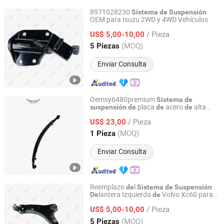
8971028230
Sistema
de
Suspensión
OEM para Isuzu 2WD y 4WD Vehículos
Guangzhou PSQ Auto Parts Co.,Ltd.
/ Pieza
US$ 5,00-10,00
Guangdong, China
Desde 2025
(MOQ)
5 Piezas
Enviar Consulta
Oemsy6480premium
Sistema
de
placa
acero
alta
suspensión
de
de
de
Hejian Light Truck Leaf Spring Factory
resistencia para mayor comodidad
/ Pieza
US$ 23,00
Hebei, China
Desde 2025
(MOQ)
1 Pieza
Enviar Consulta
Reemplazo
l
de
Sistema
de
Suspensión
lantera Izquierda
Volvo Xc60 para
De
de
Guangzhou PSQ Auto Parts Co.,Ltd.
un Rendimiento Mejorado 31317665
/ Pieza
US$ 5,00-10,00
Guangdong, China
Desde 2025
(MOQ)
5 Piezas