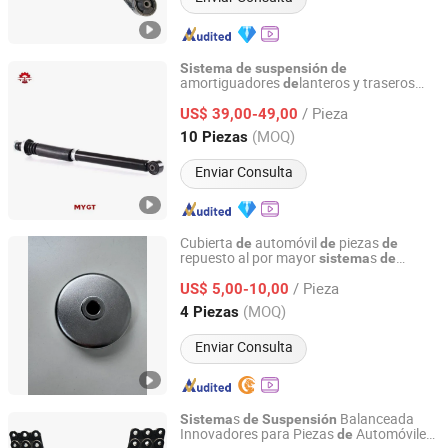
Sistema
de
suspensión
de
amortiguadores
lanteros y traseros
de
Sichuan Mighty Machinery Co., Ltd.
para Renault Clio 2020
/ Pieza
US$ 39,00-49,00
Sichuan, China
Desde 2020
(MOQ)
10 Piezas
Enviar Consulta
Cubierta
automóvil
piezas
de
de
de
repuesto al por mayor
s
sistema
de
Qingdao GKT Shock Absorption Technology Co., Ltd.
aire
suspensión
de
/ Pieza
US$ 5,00-10,00
Shandong, China
Desde 2024
(MOQ)
4 Piezas
Enviar Consulta
s
Balanceada
Sistema
de
Suspensión
Innovadores para Piezas
Automóviles
de
Shiyan Keheng Machinery Manufacturing Co., Ltd