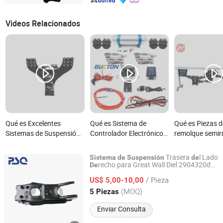
Videos Relacionados
Qué es Excelentes
Qué es Sistema de
Qué es Piezas d
Sistemas de Suspensión
Controlador Electrónico
remolque semir
para Vehículos
de Válvula de
Piezas de repue
Comerciales
Distribución Cuádruple
eje Triple eje S
Trasera
l Lado
Sistema
de
Suspensión
de
para Sistema de
suspensión me
recho para Great Wall Diel 2904320d01
De
Guangzhou PSQ Auto Parts Co.,Ltd.
Pieza
Auto Brazo
Aluminio
de
de
Suspensión Neumática
tipo alemán 16
/ Pieza
US$ 5,00-10,00
de Vehículo Camión
Toneladas 18 T
Guangdong, China
Desde 2025
(MOQ)
5 Piezas
Pickup
Enviar Consulta