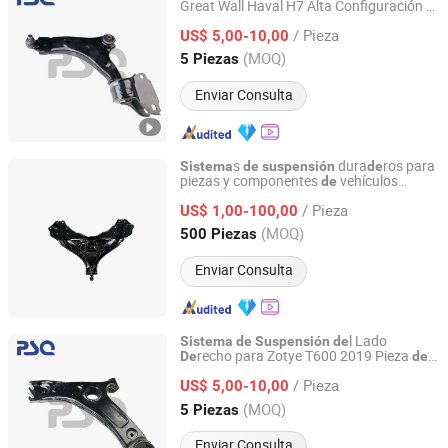
Great Wall Haval H7 Alta Configuración X-
Guangzhou PSQ Auto Parts Co.,Ltd.
2315L Pieza
Auto Brazo
Aluminio
de
de
/ Pieza
US$ 5,00-10,00
Guangdong, China
Desde 2025
(MOQ)
5 Piezas
Enviar Consulta
s
dura
ros para
Sistema
de
suspensión
de
piezas y componentes
vehículos
de
Shiyan Keheng Machinery Manufacturing Co., Ltd
comerciales confiables
/ Pieza
US$ 1,00-100,00
Hubei, China
Desde 2026
(MOQ)
500 Piezas
Enviar Consulta
l Lado
Sistema
de
Suspensión
de
recho para Zotye T600 2019 Pieza
De
de
Guangzhou PSQ Auto Parts Co.,Ltd.
Automóvil
Aluminio Brazo
seo
de
de
De
/ Pieza
US$ 5,00-10,00
Guangdong, China
Desde 2025
(MOQ)
5 Piezas
Enviar Consulta