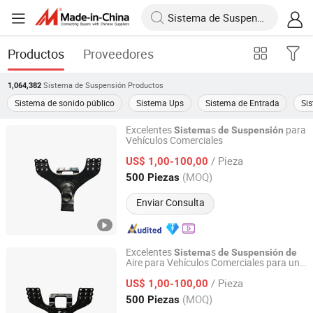
Productos
Proveedores
Sistema de Suspensión
Productos
1,064,382
Sistema de sonido público
Sistema Ups
Sistema de Entrada
Sis
Excelentes
s
para
Sistema
de
Suspensión
Vehículos Comerciales
Shiyan Keheng Machinery Manufacturing Co., Ltd
/ Pieza
US$ 1,00-100,00
Hubei, China
Desde 2026
(MOQ)
500 Piezas
Enviar Consulta
Excelentes
s
Sistema
de
Suspensión
de
Aire para Vehículos Comerciales para un
Shiyan Keheng Machinery Manufacturing Co., Ltd
Rendimiento Equilibrado
Piezas
de
/ Pieza
US$ 1,00-100,00
Hubei, China
Desde 2026
(MOQ)
500 Piezas