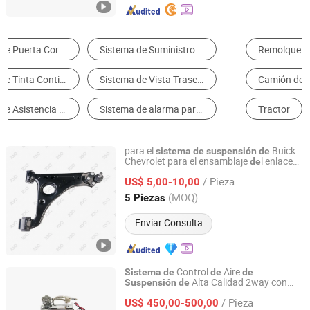
Remolque para Camión
Sistema De Suspensión
Camión de Descarga
Camión de Tractor
Tractor
Suspensión del remolque
para el
Buick
sistema
de
suspensión
de
Chevrolet para el ensamblaje
l enlace
de
Guangzhou PSQ Auto Parts Co.,Ltd.
inferior
l lado
recho 95185584 pieza
de
de
/ Pieza
automóvil
aluminio brazo
US$ 5,00-10,00
de
de
de
wishbone
Guangdong, China
Desde 2025
(MOQ)
5 Piezas
Enviar Consulta
Control
Aire
Sistema
de
de
de
Alta Calidad 2way con
Suspensión
de
Qingdao GKT Shock Absorption Technology Co., Ltd.
1set Control Eléctrico 1PC Compresor
de
/ Pieza
Aire para Pickup
US$ 450,00-500,00