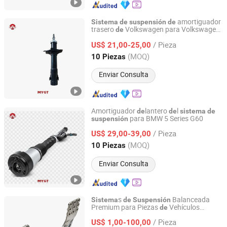
amortiguador
Sistema
de
suspensión
de
trasero
Volkswagen para Volkswagen
de
Sichuan Mighty Machinery Co., Ltd.
Passat 2014-2022 5q0413032
/ Pieza
US$ 21,00-25,00
Sichuan, China
Desde 2020
(MOQ)
10 Piezas
Enviar Consulta
Amortiguador
lantero
l
de
de
sistema
de
para BMW 5 Series G60
suspensión
Sichuan Mighty Machinery Co., Ltd.
/ Pieza
US$ 29,00-39,00
Sichuan, China
Desde 2020
(MOQ)
10 Piezas
Enviar Consulta
s
Balanceada
Sistema
de
Suspensión
Premium para Piezas
Vehículos
de
Shiyan Keheng Machinery Manufacturing Co., Ltd
Comerciales
Carga Pesada
de
/ Pieza
US$ 1,00-100,00