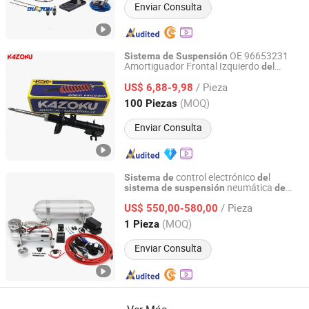
Enviar Consulta
OE 96653231
Sistema
de
Suspensión
Amortiguador Frontal Izquierdo
l
de
Roadfit Auto Parts Co., Ltd.
para Chevrolet
Sistema
de
Suspensión
/ Pieza
Aveo Kalos 2004-2011
US$ 6,88-9,98
Jiangsu, China
Desde 2026
(MOQ)
100 Piezas
Enviar Consulta
control electrónico
l
Sistema
de
de
neumática
sistema
de
suspensión
de
Qingdao GKT Shock Absorption Technology Co., Ltd.
grado superior
Air Management
de
/ Pieza
Kitp03 elevador neumático
US$ 550,00-580,00
Shandong, China
Desde 2024
(MOQ)
1 Pieza
Enviar Consulta