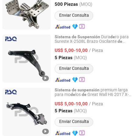
Hubei, China
Desde 2026
(MOQ)
500 Piezas
Enviar Consulta
Dura
ro para
Sistema
de
Suspensión
de
Sureste X-2508L Brazo Oscilante
de
Guangzhou PSQ Auto Parts Co.,Ltd.
Aluminio
Auto Parte Trasera Izquierda
de
/ Pieza
US$ 5,00-10,00
Guangdong, China
Desde 2025
(MOQ)
5 Piezas
Enviar Consulta
premium larga
Sistema
de
suspensión
para mo
los
Great Wall H6 2017 X-
de
de
Guangzhou PSQ Auto Parts Co.,Ltd.
2318L pieza
automóvil
aluminio
de
de
/ Pieza
brazo oscilante
coche
US$ 5,00-10,00
de
Guangdong, China
Desde 2025
(MOQ)
5 Piezas
Enviar Consulta