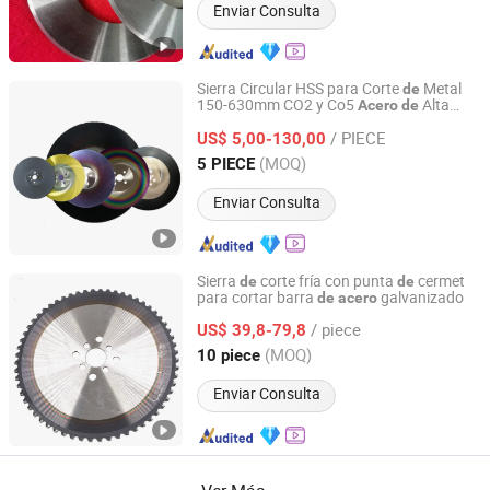
Enviar Consulta
Sierra Circular HSS para Corte
Metal
de
150-630mm CO2 y Co5
Alta
Acero
de
Hangzhou Accurate International Co., Ltd.
Velocidad
/ PIECE
US$ 5,00-130,00
Zhejiang, China
Desde 2023
(MOQ)
5 PIECE
Enviar Consulta
Sierra
corte fría con punta
cermet
de
de
para cortar barra
galvanizado
de
acero
Suzhou Jin Li Cutting Tools Co.,Ltd
/ piece
US$ 39,8-79,8
Jiangsu, China
Desde 2025
(MOQ)
10 piece
Enviar Consulta