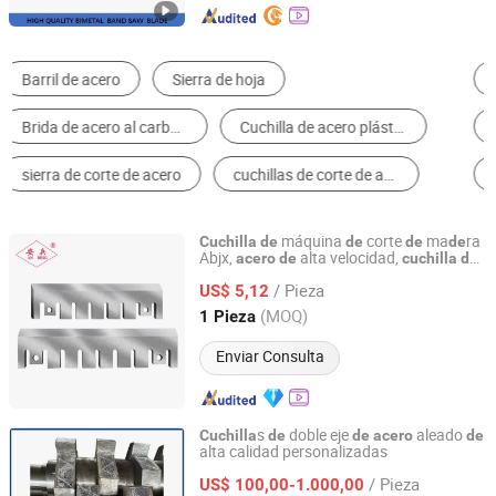
Hoja de sierra de cinta bimetálica
Piezas de Maquinaria de Elaboración de Metal
Cuchilla cortadora industrial
Hoja de Sierra
Hoja de sierra de cinta TCT
Piezas de Maquinaria de Papel
máquina
corte
ma
ra
Cuchilla
de
de
de
de
Abjx,
alta velocidad,
acero
de
cuchilla
de
Maanshan Anbing Import and Export Trade Co., Ltd.
trituradora resistente al
sgaste
de
/ Pieza
US$ 5,12
Anhui, China
Desde 2026
(MOQ)
1 Pieza
Enviar Consulta
s
doble eje
aleado
Cuchilla
de
de
acero
de
alta calidad personalizadas
Shijiazhuang Huatao Import and Export Trade Co., Ltd
/ Pieza
US$ 100,00-1.000,00