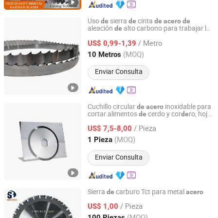
Uso
sierra
cinta
de
de
de
acero
de
aleación
alto carbono para trabajar la
de
HONG SHENG SAWS MANUFACTURING CO., LTD.
ma
ra
de
/ Metro
US$ 0,99-1,39
Jiangxi, China
Desde 2020
(MOQ)
10 Metros
Enviar Consulta
Cuchillo circular
inoxidable para
de
acero
cortar alimentos
cerdo y cor
ro, hoja
de
de
AnHui REALLY PRECISION TOOLS Co.,Ltd.
redonda para procesamiento industrial
/ Pieza
carne, higiénico y dura
ro
US$ 7,5-8,00
de
de
Anhui, China
Desde 2018
(MOQ)
1 Pieza
Enviar Consulta
Sierra
carburo Tct para metal
de
acero
Zhenjiang Suran Tools Co., Ltd.
/ Pieza
US$ 1,00
(MOQ)
100 Piezas