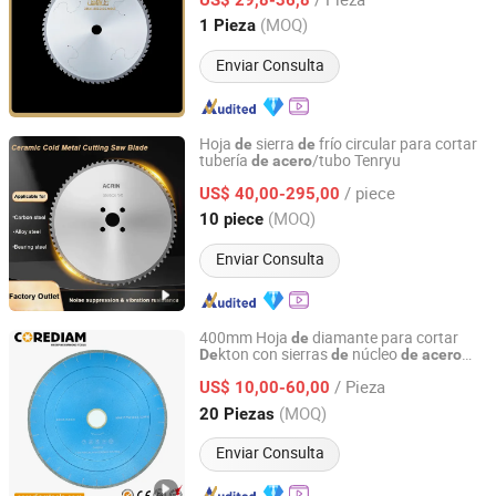
Hunan, China
Desde 2025
(MOQ)
1 Pieza
Enviar Consulta
Hoja
sierra
frío circular para cortar
de
de
tubería
/tubo Tenryu
de
acero
Hangzhou Accurate International Co., Ltd.
/ piece
US$ 40,00-295,00
Zhejiang, China
Desde 2023
(MOQ)
10 piece
Enviar Consulta
400mm Hoja
diamante para cortar
de
kton con sierras
núcleo
De
de
de
acero
Shijiazhuang Corediam Tools Technology Co., Ltd.
silencioso para cortar piedra
/ Pieza
US$ 10,00-60,00
Hebei, China
Desde 2018
(MOQ)
20 Piezas
Enviar Consulta