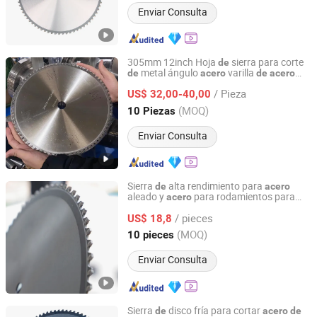
Enviar Consulta
305mm 12inch Hoja
sierra para corte
de
metal ángulo
varilla
de
acero
de
acero
Gu Dong Saw Industry (Shandong) Co., Ltd.
canal
acero
/ Pieza
US$ 32,00-40,00
Shandong, China
Desde 2025
(MOQ)
10 Piezas
Enviar Consulta
Sierra
alta rendimiento para
de
acero
aleado y
para rodamientos para
acero
Gu Dong Saw Industry (Shandong) Co., Ltd.
corte
metal
de
/ pieces
US$ 18,8
Shandong, China
Desde 2025
(MOQ)
10 pieces
Enviar Consulta
Sierra
disco fría para cortar
de
acero
de