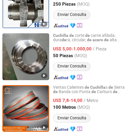
Hebei, China
Desde 2020
(MOQ)
250 Piezas
Enviar Consulta
corte
carne afilada,
Cuchilla
de
de
dura
ra, circular,
alta
de
de
acero
de
Hubei Zhenbang Automation Equipment Co., Ltd.
velocidad,
corte
cuchilla
de
/ Pieza
personalizable
US$ 5,00-1.000,00
Hubei, China
Desde 2025
(MOQ)
50 Piezas
Enviar Consulta
Ventas Calientes
s
Sierra
de
Cuchilla
de
Banda con Punta
Carburo
de
de
de
SHAOXING SHANGYU REAL SAW CUTTING TOOLS CO.,
Tungsteno para Cortar
Duro
Acero
LTD.
/ Metro
US$ 7,8-14,00
(MOQ)
100 Metros
Zhejiang, China
Desde 2020
Enviar Consulta