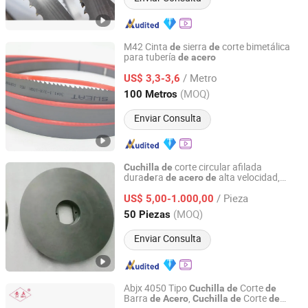
M42 Cinta
sierra
corte bimetálica
de
de
para tubería
de
acero
Kunshan JENADA Machinery Co., Ltd.
/ Metro
US$ 3,3-3,6
Jiangsu, China
Desde 2015
(MOQ)
100 Metros
Enviar Consulta
corte circular afilada
Cuchilla
de
dura
ra
alta velocidad,
de
de
acero
de
Hubei Zhenbang Automation Equipment Co., Ltd.
corte personalizable
cuchilla
de
/ Pieza
US$ 5,00-1.000,00
Hubei, China
Desde 2025
(MOQ)
50 Piezas
Enviar Consulta
Abjx 4050 Tipo
Corte
Cuchilla
de
de
Barra
,
Corte
de
Acero
Cuchilla
de
de
Maanshan Anbing Import and Export Trade Co., Ltd.