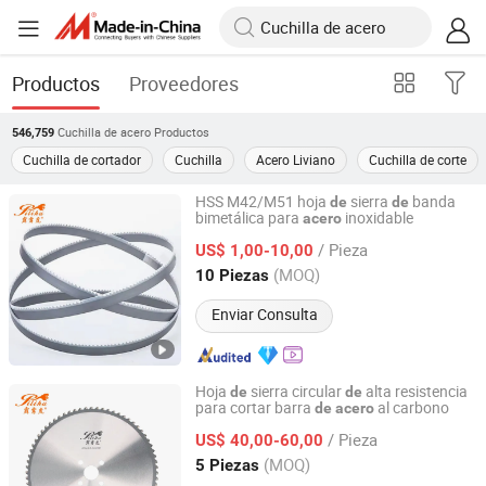
Productos
Proveedores
Cuchilla de acero
Productos
546,759
Cuchilla de cortador
Cuchilla
Acero Liviano
Cuchilla de corte
HSS M42/M51 hoja
sierra
banda
de
de
bimetálica para
inoxidable
acero
Hangzhou Xinsheng Precision Machinery Co., Ltd.
/ Pieza
US$ 1,00-10,00
Zhejiang, China
Desde 2018
(MOQ)
10 Piezas
Enviar Consulta
Hoja
sierra circular
alta resistencia
de
de
para cortar barra
al carbono
de
acero
Hangzhou Xinsheng Precision Machinery Co., Ltd.
/ Pieza
US$ 40,00-60,00
Zhejiang, China
Desde 2018
(MOQ)
5 Piezas