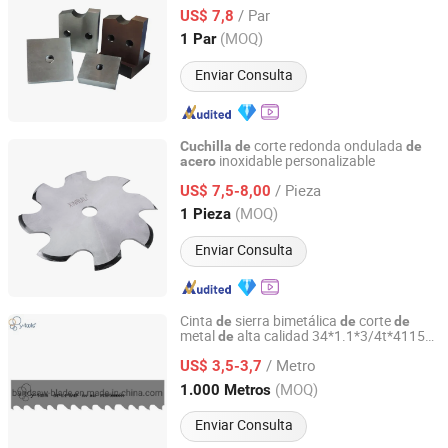
Rebar,
Hidráulica para Corte
Cuchilla
de
/ Par
Rebar
US$ 7,8
Anhui, China
Desde 2026
(MOQ)
1 Par
Enviar Consulta
corte redonda ondulada
Cuchilla
de
de
inoxidable personalizable
acero
AnHui REALLY PRECISION TOOLS Co.,Ltd.
/ Pieza
US$ 7,5-8,00
Anhui, China
Desde 2018
(MOQ)
1 Pieza
Enviar Consulta
Cinta
sierra bimetálica
corte
de
de
de
metal
alta calidad 34*1.1*3/4t*4115
de
ZHEJIANG HUIDA PRECISION MACHINERY CO., LTD.
inoxidable M42&M51
acero
/ Metro
US$ 3,5-3,7
Zhejiang, China
Desde 2020
(MOQ)
1.000 Metros
Enviar Consulta