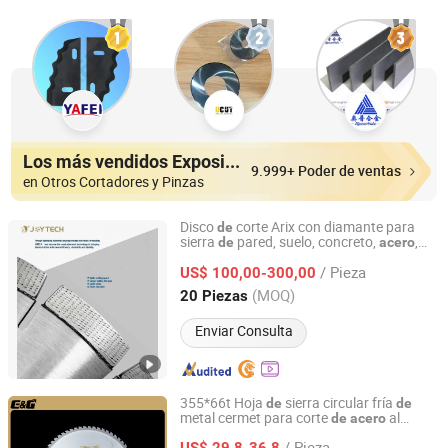
Los más vendidos Expositores
9.999+ Poder de ventas
en Otros Cortadores y Pinzas
Disco
corte Arix con diamante para
de
sierra
pared, suelo, concreto,
,
de
acero
XIAMEN JOY TECHNOLOGY CO., LTD.
granito, mármol, cuarzo, cerámica,
/ Pieza
kton, piedra
US$ 100,00-300,00
De
Fujian, China
Desde 2022
(MOQ)
20 Piezas
Enviar Consulta
355*66t Hoja
sierra circular fría
de
de
metal cermet para corte
al
de
acero
Changsha Fengmi Hardware Tools Co., Ltd.
carbono
/ Pieza
US$ 29,8-36,8