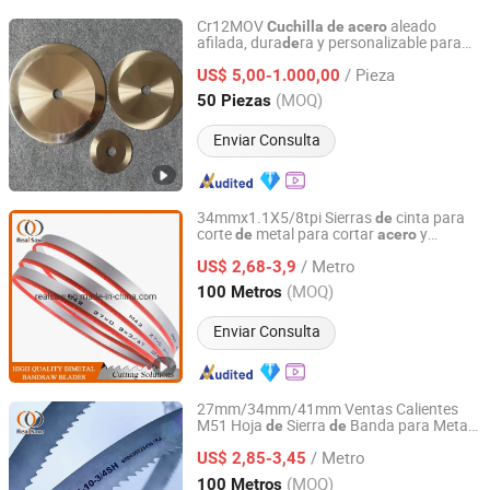
Cr12MOV
aleado
Cuchilla
de
acero
afilada, dura
ra y personalizable para
de
Hubei Zhenbang Automation Equipment Co., Ltd.
corte multipropósito
/ Pieza
US$ 5,00-1.000,00
Hubei, China
Desde 2025
(MOQ)
50 Piezas
Enviar Consulta
34mmx1.1X5/8tpi Sierras
cinta para
de
corte
metal para cortar
y
de
acero
SHAOXING SHANGYU REAL SAW CUTTING TOOLS CO.,
ma
ra
de
LTD.
/ Metro
US$ 2,68-3,9
(MOQ)
100 Metros
Zhejiang, China
Desde 2020
Enviar Consulta
27mm/34mm/41mm Ventas Calientes
M51 Hoja
Sierra
Banda para Metal
de
de
SHAOXING SHANGYU REAL SAW CUTTING TOOLS CO.,
y
Acero
LTD.
/ Metro
US$ 2,85-3,45
(MOQ)
100 Metros