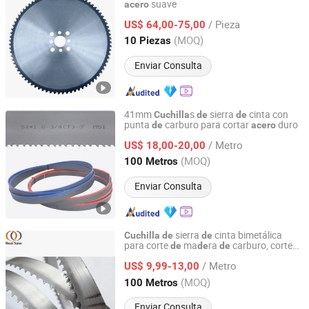
suave
acero
Gu Dong Saw Industry (Shandong) Co., Ltd.
/ Pieza
US$ 64,00-75,00
Shandong, China
Desde 2025
(MOQ)
10 Piezas
Enviar Consulta
41mm
s
sierra
cinta con
Cuchilla
de
de
punta
carburo para cortar
duro
de
acero
Kunshan JENADA Machinery Co., Ltd.
/ Metro
US$ 18,00-20,00
Jiangsu, China
Desde 2015
(MOQ)
100 Metros
Enviar Consulta
sierra
cinta bimetálica
Cuchilla
de
de
para corte
ma
ra
carburo, corte
de
de
de
SHAOXING SHANGYU REAL SAW CUTTING TOOLS CO.,
, punta
tungsteno, hojas
de
acero
de
de
LTD.
/ Metro
sierra
cinta para metal
US$ 9,99-13,00
de
(MOQ)
100 Metros
Zhejiang, China
Desde 2020
Enviar Consulta