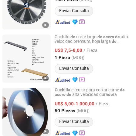
Jiangsu, China
Desde 2018
Enviar Consulta
Cuchillo
corte largo
alta
de
de
acero
de
velocidad premium, hoja larga
de
AnHui REALLY PRECISION TOOLS Co.,Ltd.
precisión para el corte
productos
de
de
/ Pieza
film y papel, personalizable
US$ 7,5-8,00
Anhui, China
Desde 2018
(MOQ)
1 Pieza
Enviar Consulta
circular para cortar carne
Cuchilla
de
alta velocidad dura
ra
acero
de
de
Hubei Zhenbang Automation Equipment Co., Ltd.
/ Pieza
US$ 5,00-1.000,00
Hubei, China
Desde 2025
(MOQ)
50 Piezas
Enviar Consulta