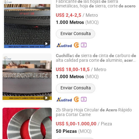
Fabricante
las hojas
sierra
de
de
bimetálicas, hoja
sierra, corte
de
de
acero
ZHEJIANG HUIDA PRECISION MACHINERY CO., LTD.
/ Metro
US$ 2,4-2,5
Zhejiang, China
Desde 2020
(MOQ)
1.000 Metros
Enviar Consulta
s
sierra
cinta
carburo
Cuchilla
de
de
de
de
alta calidad para corte
aluminio,
de
acero
ZHEJIANG HUIDA PRECISION MACHINERY CO., LTD.
inoxidable ·
HSS ·
Cuchilla
de
Cuchilla
de
/ Metro
carburo
US$ 18,00-18,5
Zhejiang, China
Desde 2020
(MOQ)
1.000 Metros
Enviar Consulta
Zb Sharp Hoja Circular
Rápido
de
Acero
para Cortar Carne
Hubei Zhenbang Automation Equipment Co., Ltd.
/ Pieza
US$ 5,00-1.000,00
Hubei, China
Desde 2025
(MOQ)
50 Piezas