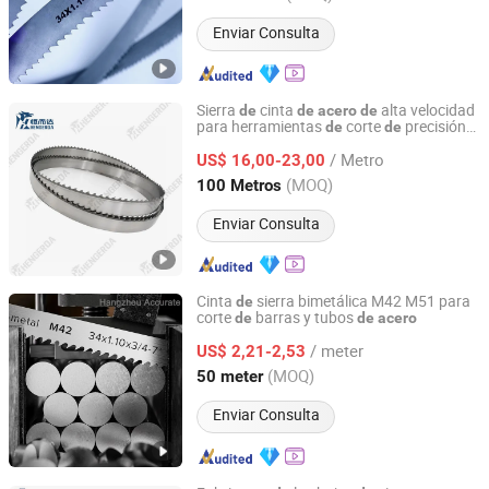
Zhejiang, China
Desde 2020
Enviar Consulta
Sierra
cinta
alta velocidad
de
de
acero
de
para herramientas
corte
precisión
de
de
HENGERDA NEW MATERIALS (FUJIAN) CO., LTD.
para máquina
sierra
cinta
de
de
/ Metro
US$ 16,00-23,00
Fujian, China
Desde 2020
(MOQ)
100 Metros
Enviar Consulta
Cinta
sierra bimetálica M42 M51 para
de
corte
barras y tubos
de
de
acero
Hangzhou Accurate International Co., Ltd.
/ meter
US$ 2,21-2,53
Zhejiang, China
Desde 2023
(MOQ)
50 meter
Enviar Consulta