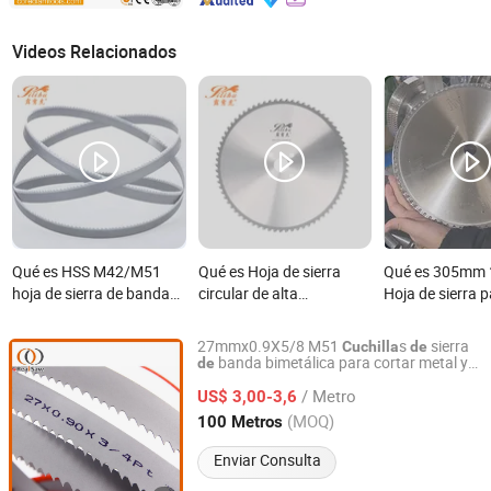
Videos Relacionados
Qué es HSS M42/M51
Qué es Hoja de sierra
Qué es 305mm 
hoja de sierra de banda
circular de alta
Hoja de sierra p
bimetálica para acero
resistencia para cortar
de metal ángul
inoxidable
barra de acero al
varilla de acero
27mmx0.9X5/8 M51
s
sierra
Cuchilla
de
carbono
acero
banda bimetálica para cortar metal y
de
SHAOXING SHANGYU REAL SAW CUTTING TOOLS CO.,
acero
LTD.
/ Metro
US$ 3,00-3,6
(MOQ)
100 Metros
Zhejiang, China
Desde 2020
Enviar Consulta