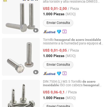
alta torsión y alta resistencia DIN933
Taizhou Fengye Metal Products Co., Ltd.
para fabricación
metal
de
/ Pieza
US$ 0,01-2,00
Jiangsu, China
Desde 2022
(MOQ)
1.000 Piezas
Enviar Consulta
Tornillo
hexagonal
de
acero
inoxidable
resistente a la humedad para equipos
de
Dongtai City Huawei Standard Component Co., Ltd.
fábrica
/ Pieza
US$ 0,01-0,05
Jiangsu, China
Desde 2026
(MOQ)
1.000 Piezas
Enviar Consulta
DIN 7504 (L) M3.5 Tornillo
de
acero
ISO con cabeza
inoxidable
hexagonal
Ningbo Yinzhou Sokun Import and Export Co., Ltd.
autoperforante
/ Pieza
US$ 0,06-0,1
Zhejiang, China
Desde 2025
(MOQ)
1.000 Piezas
Enviar Consulta