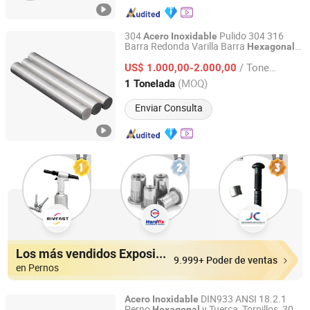
304
Pulido 304 316
Acero
Inoxidable
Barra Redonda Varilla Barra
Hexagonal
Shandong Fenghong New Material Technology Co., Ltd.
6mm a 150mm Diámetro AISI 430 303
/ Tonelada
316L SUS304 ASTM A276 ASTM A479
US$ 1.000,00-2.000,00
para Alimentación Médica Marina
Shandong, China
Desde 2026
(MOQ)
1 Tonelada
Construcción
Enviar Consulta
Los más vendidos Expositores
9.999+ Poder de ventas
en Pernos
DIN933 ANSI 18.2.1
Acero
Inoxidable
Perno
y Tuerca, Tornillos, 304,
Hexagonal