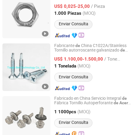
Hexagonal
de
Acero
Inoxidable
/ Pieza
US$ 0,025-25,00
Zhejiang, China
Desde 2016
(MOQ)
1.000 Piezas
Enviar Consulta
Fabricante
China C1022A/Stainless
de
Tornillo autorroscante galvanizado
de
Tianjin Bell Technology Co., Ltd.
, tornillo autoperforante, tornillo
acero
/ Tonelada
para aglomerado/tornillo
cabeza
US$ 1.100,00-1.500,00
de
/tornillo
cabeza plana
hexagonal
de
Tianjin, China
Desde 2020
(MOQ)
1 Tonelada
Enviar Consulta
Fabricado en China Servicio Integral
de
Fábrica Tornillo Autoperforante
de
Acero
Jiangsu Tomorrow Stainless Steel Co., Ltd.
con Aran
la
EPDM 410,
Inoxidable
de
de
(MOQ)
304, 316 Cabeza
(Hex)
1 1000pcs
Hexagonal
DIN7504 (K), ISO15480
Jiangsu, China
Desde 2015
Enviar Consulta