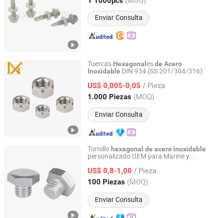
410, 304, 316 (Hex) DIN7504 (K),
1 1000pcs
ISO15480, ASME B18.64
Jiangsu, China
Desde 2015
Enviar Consulta
Tuercas
es
Hexagonal
de
Acero
DIN 934 (SS 201/304/316)
Inoxidable
Wenzhou Nixi Fasteners Co., Ltd.
/ Pieza
US$ 0,005-0,05
Zhejiang, China
Desde 2025
(MOQ)
1.000 Piezas
Enviar Consulta
Tornillo
hexagonal
de
acero
inoxidable
personalizado OEM para Marine y.
Jiangsu Gubiao Stainless Steel Products Co., Ltd
Proyectos costeros
/ Pieza
US$ 0,8-1,00
Jiangsu, China
Desde 2025
(MOQ)
100 Piezas
Enviar Consulta