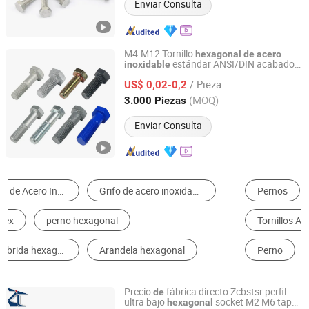
Enviar Consulta
M4-M12 Tornillo
hexagonal
de
acero
estándar ANSI/DIN acabado
inoxidable
Shanghai Jian & Mei Industry and Trade Co., Ltd.
liso para la industria
/ Pieza
US$ 0,02-0,2
Shanghai, China
Desde 2020
(MOQ)
3.000 Piezas
Enviar Consulta
Pernos
Tuerca
Tornillo
Tornillos Autorroscantes
Combinación y Accesorios de Conexión
Perno
Precio
fábrica directo Zcbstsr perfil
de
ultra bajo
socket M2 M6 tapa
hexagonal
Dongguan Zhengchen Hardware Co., Ltd.