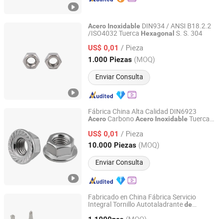
DIN934 / ANSI B18.2.2
Acero
Inoxidable
/ISO4032 Tuerca
S. S. 304
Hexagonal
Zhejiang Qiangbang Industry Co., Ltd
/ Pieza
US$ 0,01
Zhejiang, China
Desde 2025
(MOQ)
1.000 Piezas
Enviar Consulta
Fábrica China Alta Calidad DIN6923
Carbono
Tuerca
Acero
Acero
Inoxidable
Sanma Fastener (Zhejiang) Co., Ltd
Flange
Tuercas
de
Hexagonal
/ Pieza
es HDG para Proyectos
US$ 0,01
Hexagonal
de
Construcción
Zhejiang, China
Desde 2026
(MOQ)
10.000 Piezas
Enviar Consulta
Fabricado en China Fábrica Servicio
Integral Tornillo Autotaladrante
de
Jiangsu Tomorrow Stainless Steel Co., Ltd.
Cabeza
Hexagonal
de
Acero
Inoxidable
(MOQ)