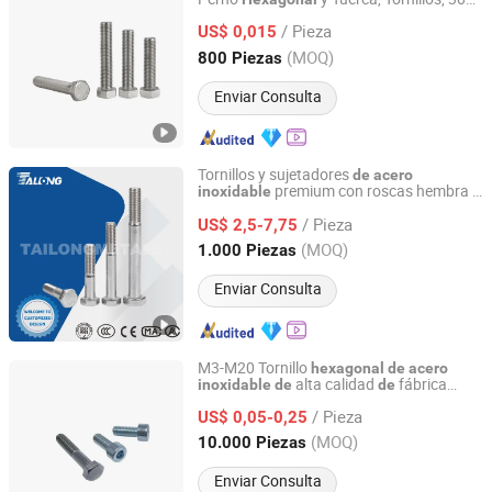
Zhejiang Qiangbang Industry Co., Ltd
316
/ Pieza
US$ 0,015
Zhejiang, China
Desde 2025
(MOQ)
800 Piezas
Enviar Consulta
Tornillos y sujetadores
de
acero
premium con roscas hembra /
inoxidable
Yueqing Tailong Metal Precision Hardware Co., Ltd
DIN933, Tornillo
estudio, tornillo
de
/ Pieza
central, tornillo
hardware, pasador
US$ 2,5-7,75
de
de
resorte, tuercas tornillos, tuercas tornillos
Zhejiang, China
Desde 2024
(MOQ)
1.000 Piezas
Enviar Consulta
M3-M20 Tornillo
hexagonal
de
acero
alta calidad
fábrica
inoxidable
de
de
Handan Daduo Metal Products Co., Ltd.
china
/ Pieza
US$ 0,05-0,25
Hebei, China
Desde 2025
(MOQ)
10.000 Piezas
Enviar Consulta