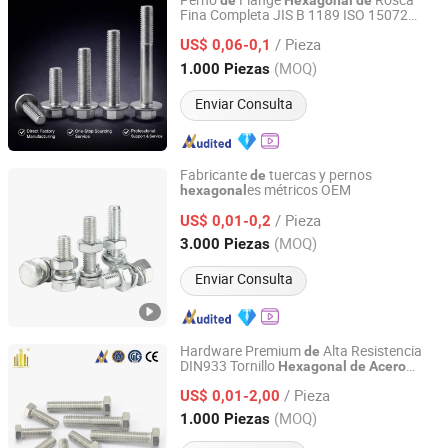
Perno
Flange
Rosca
de
Hexagonal
de
Fina Completa JIS B 1189 ISO 15072
Ningbo Yinzhou Sokun Import and Export Co., Ltd.
Acero
Inoxidable
/ Pieza
US$ 0,06-0,1
Zhejiang, China
Desde 2025
(MOQ)
1.000 Piezas
Enviar Consulta
Fabricante
tuercas y pernos
de
es métricos OEM
hexagonal
Shanghai Jian & Mei Industry and Trade Co., Ltd.
/ Pieza
US$ 0,01-0,2
Shanghai, China
Desde 2020
(MOQ)
3.000 Piezas
Enviar Consulta
Hardware Premium
Alta Resistencia
de
DIN933 Tornillo
Hexagonal
de
Acero
Taizhou Fengye Metal Products Co., Ltd.
para un Apretado Confiable
Inoxidable
/ Pieza
US$ 0,01-2,00
Jiangsu, China
Desde 2022
(MOQ)
1.000 Piezas