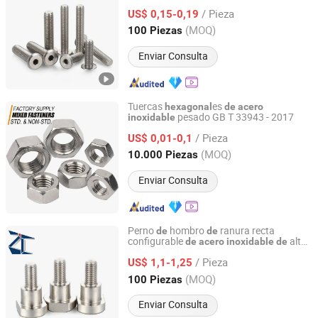
socket 304 tornillos
de
de
acero
/ Pieza
hardware industrial para
US$ 0,15-0,19
inoxidable
equipos
automatización tornillo
de
de
Guangdong, China
Desde 2020
(MOQ)
100 Piezas
máquina
Enviar Consulta
Tuercas
es
hexagonal
de
acero
pesado GB T 33943 - 2017
inoxidable
Ningbo Yinzhou Sokun Import and Export Co., Ltd.
/ Pieza
US$ 0,01-0,1
Zhejiang, China
Desde 2025
(MOQ)
10.000 Piezas
Enviar Consulta
Perno
hombro
ranura recta
de
de
configurable
alta
de
acero
inoxidable
de
Dongguan Zhengchen Hardware Co., Ltd.
calidad con socket
Zcbdw
hexagonal
/ Pieza
US$ 1,1-1,25
Guangdong, China
Desde 2020
(MOQ)
100 Piezas
Enviar Consulta