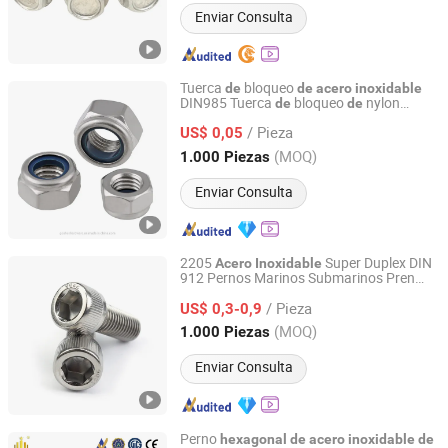
Enviar Consulta
Tuerca
bloqueo
de
de
acero
inoxidable
DIN985 Tuerca
bloqueo
nylon
de
de
Jiaxing Goshen Hardware Co., Ltd.
Tuerca
bloqueo
nylon
hexagonal
de
de
/ Pieza
US$ 0,05
Zhejiang, China
Desde 2012
(MOQ)
1.000 Piezas
Enviar Consulta
2205
Super Duplex DIN
Acero
Inoxidable
912 Pernos Marinos Submarinos Pren
Jiaxing Goshen Hardware Co., Ltd.
40+ Resistente a Profundida
s Marinas
de
/ Pieza
M24 Tornillo
Cabeza
con
US$ 0,3-0,9
de
Hexagonal
Casquillo Allen
Zhejiang, China
Desde 2012
(MOQ)
1.000 Piezas
Enviar Consulta
Perno
hexagonal
de
acero
inoxidable
de