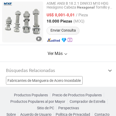
ASME ANSI B 18.2.1 DIN933 M10 HDG
Hexágono Cabeza
Tornillo y
Hexagonal
Ningbo Mianxuan Import &Export Co., Ltd.
Tuerca
Latón
al Carbono
de
Acero
Acero
/ Pieza
Tornillo
M10 y
US$ 0,001-0,01
Inoxidable
Hexagonal
Tuerca Grado 10.9 para Montaje Solar
Zhejiang, China
Desde 2023
(MOQ)
10.000 Piezas
Enviar Consulta
Ver Más
Búsquedas Relacionadas
Fabricantes de Manguera de Acero Inoxidable
Fabricantes de Grifo de acero inoxidable
Productos Populares
Precio de Productos Populares
Productos Populares al por Mayor
Comprador de Estrella
Fabricantes de Nueces Hex
Fabricantes de perno hexagonal
Sitio de PC
Perspectivas
Sobre
Acuerdo de Usuario
Política de Privacidad
Contacto
Tuerca de brida hexagonal Fábricas