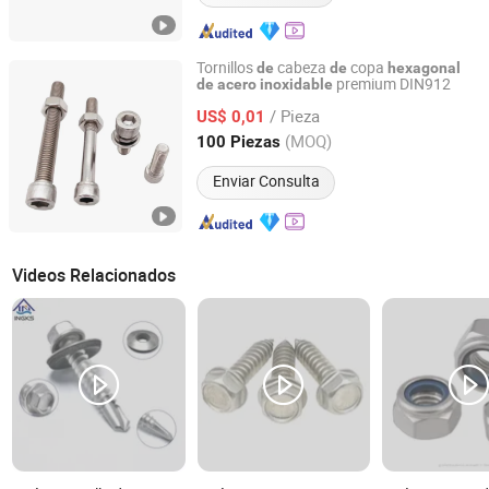
Tornillos
cabeza
copa
de
de
hexagonal
premium DIN912
de
acero
inoxidable
Jiangyin Hifive Hardware Products Co., Ltd.
/ Pieza
US$ 0,01
Jiangsu, China
Desde 2025
(MOQ)
100 Piezas
Enviar Consulta
Videos Relacionados