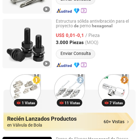
Estructura sólida antivibración para el
proyecto
perno
de
hexagonal
Shanghai Jian & Mei Industry and Trade Co., Ltd.
/ Pieza
US$ 0,01-0,1
Shanghai, China
Desde 2020
(MOQ)
3.000 Piezas
Enviar Consulta
1 Vistas
11 Vistas
7 Vistas
Recién Lanzados Productos
60+ Vistas
en Válvula de Bola