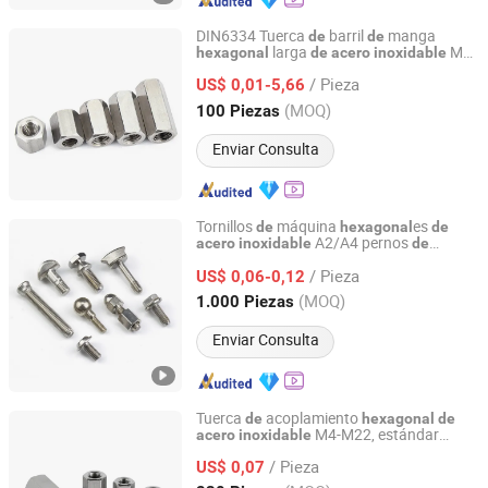
DIN6334 Tuerca
barril
manga
de
de
larga
M3
hexagonal
de
acero
inoxidable
Yangzhou Worskey Metal Products Co., Ltd.
M4 M5 Tuerca
acoplamiento
de
/ Pieza
US$ 0,01-5,66
hexagonal
Jiangsu, China
Desde 2020
(MOQ)
100 Piezas
Enviar Consulta
Tornillos
máquina
es
de
hexagonal
de
A2/A4 pernos
acero
inoxidable
de
Jiaxing Goshen Hardware Co., Ltd.
cabeza
Inox AISI 304/316
hexagonal
/ Pieza
US$ 0,06-0,12
Zhejiang, China
Desde 2012
(MOQ)
1.000 Piezas
Enviar Consulta
Tuerca
acoplamiento
de
hexagonal
de
M4-M22, estándar
acero
inoxidable
Zhejiang Qiangbang Industry Co., Ltd
DIN6334
/ Pieza
US$ 0,07