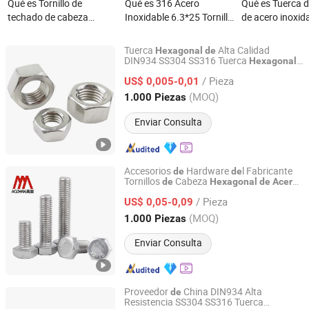
Qué es Tornillo de
Qué es 316 Acero
Qué es Tuerca 
techado de cabeza
Inoxidable 6.3*25 Tornillo
de acero inoxid
hexagonal con arandela
Autoperforante de
DIN985 Tuerca 
de acero inoxidable,
Cabeza Hexagonal para
bloqueo de nyl
Tuerca
Alta Calidad
Hexagonal
de
tornillo autoperforante
Soluciones de
hexagonal de b
DIN934 SS304 SS316 Tuerca
Hexagonal
NINGBO YINZHOU GONUO HARDWARE CO., LTD.
de
Acero
Inoxidable
para metal en lámina
Fabricación OEM
nylon
/ Pieza
US$ 0,005-0,01
Zhejiang, China
Desde 2015
(MOQ)
1.000 Piezas
Enviar Consulta
Accesorios
Hardware
l Fabricante
de
de
Tornillos
Cabeza
de
Hexagonal
de
Acero
Nanning Aozhan Hardware Fastener Co., Ltd.
DIN933 Tornillos
es
Inoxidable
Hexagonal
/ Pieza
US$ 0,05-0,09
Guangxi, China
Desde 2025
(MOQ)
1.000 Piezas
Enviar Consulta
Proveedor
China DIN934 Alta
de
Resistencia SS304 SS316 Tuerca
NINGBO YI PIAN HONG FASTENER CO., LTD.