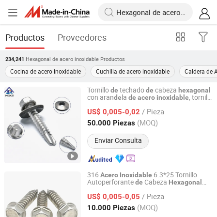
Productos
Proveedores
Hexagonal de acero inoxidable
Productos
234,241
Cocina de acero inoxidable
Cuchilla de acero inoxidable
Caldera de 
Tornillo
techado
cabeza
de
de
hexagonal
con aran
la
, tornillo
de
de
acero
inoxidable
Wuxi Ingks Metal Parts Co., Ltd.
autoperforante para metal en lámina
/ Pieza
US$ 0,005-0,02
Jiangsu, China
Desde 2022
(MOQ)
50.000 Piezas
Enviar Consulta
316
6.3*25 Tornillo
Acero
Inoxidable
Autoperforante
Cabeza
de
Hexagonal
Dongguan Gorun Hardware Products Factory
para Soluciones
Fabricación OEM
de
/ Pieza
US$ 0,005-0,05
Guangdong, China
Desde 2025
(MOQ)
10.000 Piezas