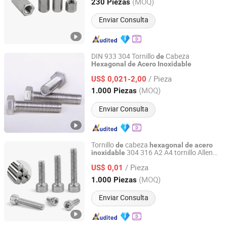
Zhejiang, China
Desde 2025
(MOQ)
230 Piezas
Enviar Consulta
DIN 933 304 Tornillo
Cabeza
de
Hexagonal
de
Acero
Inoxidable
Taizhou Wanluo Hardware Products Co., Ltd.
/ Pieza
US$ 0,021-2,00
Jiangsu, China
Desde 2023
(MOQ)
1.000 Piezas
Enviar Consulta
Tornillo
cabeza
de
hexagonal
de
acero
304 316 A2 A4 tornillo Allen
inoxidable
Jiaxing Goshen Hardware Co., Ltd.
tornillo
máquina tornillo Allen
grano
de
de
/ Pieza
tornillo Allen
US$ 0,01
Zhejiang, China
Desde 2012
(MOQ)
1.000 Piezas
Enviar Consulta