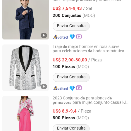
Guangzhou Tianyuan Clothing Co., Ltd
británico, traje
boda para niño flor
de
/ Set
US$ 7,54-9,43
Guangdong, China
Desde 2025
(MOQ)
200 Conjuntos
Enviar Consulta
Traje
mejor hombre en rosa suave
de
para celebraciones
bodas románticas
de
Guangzhou Ouzun Clothing Co., Ltd.
y con temática floral
de
primavera
/ Pieza
US$ 22,00-30,00
Guangdong, China
Desde 2026
(MOQ)
100 Piezas
Enviar Consulta
2023 Conjunto
pantalones
de
de
para mujer, conjunto casual
primavera
de
Free Market Co., Ltd
dos piezas, camisa
manga larga
de
/ Pieza
suelta, pantalones
pierna ancha
US$ 8,9-9,4
de
de
alta cintura,
pantalones
trajes
de
de
Zhejiang, China
Desde 2023
(MOQ)
500 Piezas
moda
Enviar Consulta