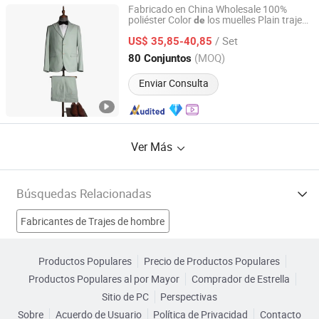
Fabricado en China Wholesale 100%
poliéster Color
los muelles Plain traje
de
Sartoria State(Zhangjiagang) Co., Ltd.
oficina
de
/ Set
US$ 35,85-40,85
Jiangsu, China
Desde 2021
(MOQ)
80 Conjuntos
Enviar Consulta
Ver Más
Búsquedas Relacionadas
Fabricantes de Trajes de hombre
Fabricantes de Traje de mujer
Fabricantes de Uniforme
Productos Populares
Precio de Productos Populares
Productos Populares al por Mayor
Comprador de Estrella
Fabricantes de primavera
trajes de calidad Fábricas
Sitio de PC
Perspectivas
Sobre
Acuerdo de Usuario
Política de Privacidad
Contacto
trajes a medida Fábricas
Trajes de hombre Fábricas