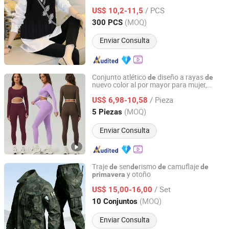
europea, blusa
temperamento
de
/ PCS
femenino
US$ 10,2-11,5
Zhejiang, China
Desde 2020
(MOQ)
300 PCS
Enviar Consulta
Conjunto atlético
diseño a rayas
de
de
nuevo color al por mayor para mujer,
Dongguan Tianchen Garment Technology Co., Ltd.
suda
ra
manga larga corta +
de
de
/ Pieza
leggings
entrenamiento,
US$ 6,98-10,58
de
trajes
de
jogging para
y otoño
primavera
Guangdong, China
Desde 2012
(MOQ)
5 Piezas
Enviar Consulta
Traje
sen
rismo
camuflaje
de
de
de
de
y otoño
primavera
XIAMEN HIFA STONEXP CO., LTD.
/ Set
US$ 15,00-16,00
Fujian, China
Desde 2020
(MOQ)
10 Conjuntos
Enviar Consulta