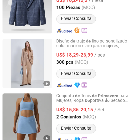
a
cuado para
y otoño. Este
US$ 10,2-12,2
de
primavera
es un traje
un solo botón
de
Zhejiang, China
Desde 2025
(MOQ)
100 Piezas
Enviar Consulta
Diseño
traje
lino personalizado
de
de
color marrón claro para mujeres,
Jiaxing Layo Imp. & Exp. Group Co., Ltd.
-verano, con blazer
primavera
de
/ pcs
negocios
doble botón para damas
US$ 18,29-26,99
de
Zhejiang, China
Desde 2016
(MOQ)
300 pcs
Enviar Consulta
Conjunto
Tenis
para
de
de
Primavera
Mujeres, Ropa
portiva
Secado
De
de
Fuzhou Tengchuan International Trading Co., Ltd.
Rápido para Correr y Fitness al Aire Libre
/ Set
US$ 15,85-20,15
Fujian, China
Desde 2016
(MOQ)
2 Conjuntos
Enviar Consulta