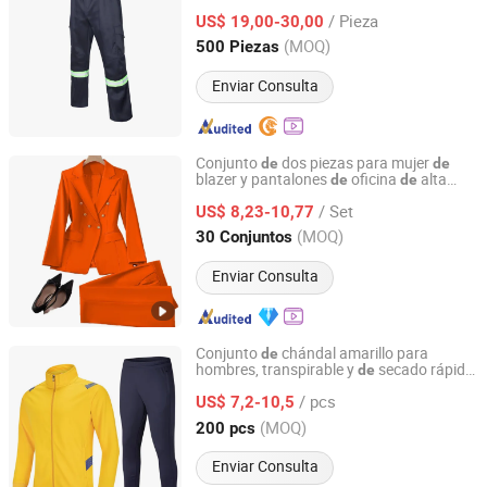
construcción personalizados, uniforme
/ Pieza
scrubs
trabajo, overoles, ropa para
US$ 19,00-30,00
de
de
reparación
automóviles
de
Hubei, China
Desde 2018
(MOQ)
500 Piezas
Enviar Consulta
Conjunto
dos piezas para mujer
de
de
blazer y pantalones
oficina
alta
de
de
Guangzhou Ranyi Trading Co., Ltd.
calidad y diseño
moda
de
de
primavera
/ Set
US$ 8,23-10,77
Guangdong, China
Desde 2025
(MOQ)
30 Conjuntos
Enviar Consulta
Conjunto
chándal amarillo para
de
hombres, transpirable y
secado rápido,
de
Guangzhou Topsty Garments Co., Ltd.
y otoño, al por mayor
primavera
/ pcs
US$ 7,2-10,5
Guangdong, China
Desde 2019
(MOQ)
200 pcs
Enviar Consulta