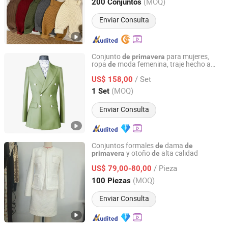
Hebei, China
Desde 2023
(MOQ)
200 Conjuntos
Enviar Consulta
Conjunto
para mujeres,
de
primavera
ropa
moda femenina, traje hecho a
de
SHANDONG AOSHI GARMENTS CO., LTD.
medida
/ Set
US$ 158,00
Shandong, China
Desde 2021
(MOQ)
1 Set
Enviar Consulta
Conjuntos formales
dama
de
de
y otoño
alta calidad
primavera
de
Shanghai Hubei Apparel Co., Ltd
/ Pieza
US$ 79,00-80,00
Shanghai, China
Desde 2024
(MOQ)
100 Piezas
Enviar Consulta