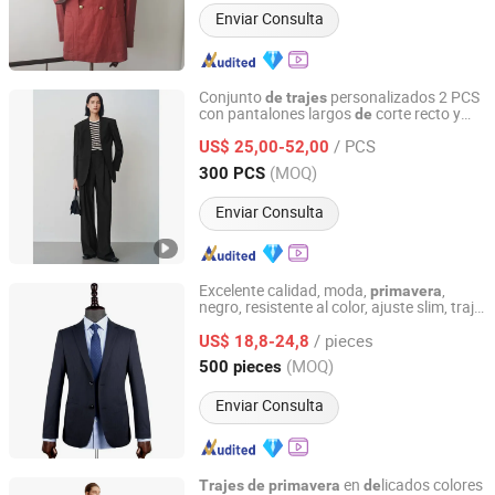
Enviar Consulta
Conjunto
personalizados 2 PCS
de
trajes
con pantalones largos
corte recto y
de
Jiaxing Layo Imp. & Exp. Group Co., Ltd.
diseño
solapa muesca, blazer
lana
de
de
/ PCS
formal para mujer, ropa
y
US$ 25,00-52,00
de
primavera
otoño
Zhejiang, China
Desde 2016
(MOQ)
300 PCS
Enviar Consulta
Excelente calidad, moda,
,
primavera
negro, resistente al color, ajuste slim, traje
Shaoxing Top Collection Garment Co., Ltd.
negocios para hombre, blazer
de
/ pieces
US$ 18,8-24,8
Zhejiang, China
Desde 2025
(MOQ)
500 pieces
Enviar Consulta
en
licados colores
Trajes
de
primavera
de