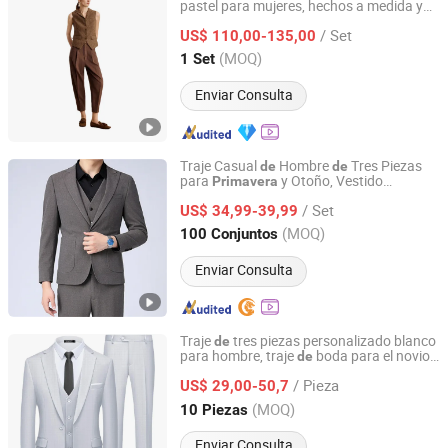
pastel para mujeres, hechos a medida y
Qingdao Steven Tailoring I&T Co., Ltd
confeccionados en fábrica para una
/ Set
elegancia corporativa
US$ 110,00-135,00
Shandong, China
Desde 2025
(MOQ)
1 Set
Enviar Consulta
Traje Casual
Hombre
Tres Piezas
de
de
para
y Otoño, Vestido
Primavera
Guangzhou Navid Clothing Co., Ltd
Profesional, Traje
Negocios
Moda
de
de
/ Set
para Hombre, Combinación
Moda
US$ 34,99-39,99
de
de
Alto Nivel
Guangdong, China
Desde 2026
(MOQ)
100 Conjuntos
Enviar Consulta
Traje
tres piezas personalizado blanco
de
para hombre, traje
boda para el novio,
de
Nc Isa Industry and Trade Company
traje
negocios
moda,
de
de
primavera
de
/ Pieza
traje
hombre
doble botonadura
US$ 29,00-50,7
de
de
Jiangxi, China
Desde 2018
(MOQ)
10 Piezas
Enviar Consulta