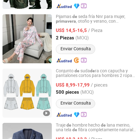
Pijamas
seda fría Nnr para mujer,
de
, otoño y verano, con
primavera
Ningbo Cocal Import & Export Co., Ltd
estampado
tigre, tipo
lgado,
de
de
/ Pieza
chaqueta
manga larga
US$ 14,5-16,5
de
Zhejiang, China
Desde 2023
(MOQ)
2 Piezas
Enviar Consulta
Conjunto
suda
ra con capucha y
de
de
pantalones cortos para hombres 2 ropa
Hangzhou Yuanzhe Clothing Technology Co., Ltd.
calle con bolsillos con cremallera
de
/ pieces
atuendo casual
portivo para
US$ 8,99-17,99
de
primavera
y otoño
Zhejiang, China
Desde 2025
(MOQ)
500 pieces
Enviar Consulta
Traje
hombre hecho
lana merino,
de
de
una tela
fibra completamente natural.
de
Yiwu Lanyun Trading Co., Ltd.
Es suave, amigable con la piel y cálido,
/ Pieza