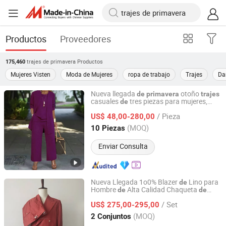
Productos
Proveedores
trajes de primavera
Productos
175,460
Mujeres Visten
Moda de Mujeres
ropa de trabajo
Trajes
Da
Nueva llegada
otoño
de
primavera
trajes
casuales
tres piezas para mujeres,
de
Guangzhou Shengli Clothing Co., Ltd.
talla gran
, blazer ancho, chaleco y
de
/ Pieza
pantalones,
formales
negocios
US$ 48,00-280,00
trajes
de
Guangdong, China
Desde 2025
(MOQ)
10 Piezas
Enviar Consulta
Nueva Llegada 1o0% Blazer
Lino para
de
Hombre
Alta Calidad Chaqueta
de
de
Qingdao Kufeng Industrial Products Co., Ltd
Traje Casual
y Verano Color
Primavera
/ Set
Sólido
Negocios Abrigo
lgado
US$ 275,00-295,00
de
De
Confortable
Shandong, China
Desde 2025
(MOQ)
2 Conjuntos