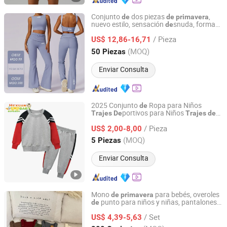
Conjunto
dos piezas
,
de
de
primavera
nuevo estilo, sensación
snuda, forma
de
Hangzhou Shangyou Apparel Co., Ltd.
l cuerpo ajustada, corte cuadrado en la
de
/ Pieza
espalda, traje
yoga, conjuntos para
US$ 12,86-16,71
de
correr, mujeres, transpirable,
secado
de
Zhejiang, China
Desde 2022
(MOQ)
50 Piezas
rápido, pantalones
micro yoga, traje
de
fitness
de
Enviar Consulta
2025 Conjunto
Ropa para Niños
de
portivos para Niños
Trajes
De
Trajes
de
Shanghai Hexuan Baby Products Co., Ltd.
Fútbol
Otoño Conjunto
Primavera
/ Pieza
portivo para Niños
US$ 2,00-8,00
De
Shanghai, China
Desde 2020
(MOQ)
5 Piezas
Enviar Consulta
Mono
para bebés, overoles
de
primavera
punto para niños y niñas, pantalones
de
Shijiazhuang Cool Apparel Co., Ltd.
lana para niños, traje para gatear
de
/ Set
US$ 4,39-5,63