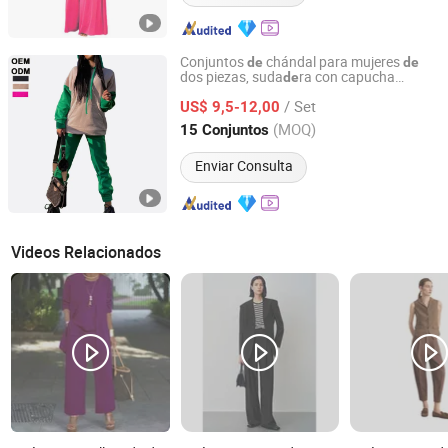
Conjuntos
chándal para mujeres
de
de
dos piezas, suda
ra con capucha
de
Xiamen Aimeee Garment Co., Ltd.
oversized, pantalones
color sólido,
de
/ Set
suda
ra, atuendos casuales
US$ 9,5-12,00
trajes
de
de
y otoño
de
primavera
Fujian, China
Desde 2021
(MOQ)
15 Conjuntos
Enviar Consulta
Videos Relacionados