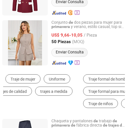
Enviar Consulta
Conjunto
dos piezas para mujer para
de
y verano, estilo casual, top sin
primavera
Qingdao Yuyi Industry and Trade Co., Ltd.
mangas con tirantes y pantalones
/ Pieza
anchos
pierna francesa, traje tejido
US$ 9,66-10,05
de
Shandong, China
Desde 2025
(MOQ)
50 Piezas
Enviar Consulta
Traje formal de hombre
Ropa de Trabajo
Traje formal para mujer
Ropa de camuflaje
Traje de niños
Sudadera con capucha para hombre
Chaqueta y pantalones
trabajo
de
de
fábrica directa
primavera
de
de
trajes
de
Wuhan Oberon Import & Export Co., Ltd.