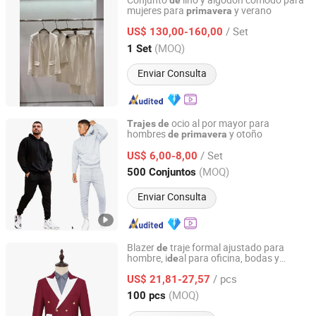
Conjunto
lino y algodón cómodo para
de
mujeres para
y verano
primavera
Hangzhou Changuo Garments Co., Ltd.
/ Set
US$ 130,00-160,00
Zhejiang, China
Desde 2024
(MOQ)
1 Set
Enviar Consulta
ocio al por mayor para
Trajes
de
hombres
y otoño
de
primavera
Nanchang Ruiyue Clothing Co., Ltd.
/ Set
US$ 6,00-8,00
Jiangxi, China
Desde 2021
(MOQ)
500 Conjuntos
Enviar Consulta
Blazer
traje formal ajustado para
de
hombre, i
al para oficina, bodas y
de
Ganzhou Yunshen Trading Co., Ltd
fiestas en
primavera
/ pcs
US$ 21,81-27,57
Jiangxi, China
Desde 2024
(MOQ)
100 pcs