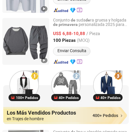
Conjunto
suda
ra gruesa y holgada
de
de
personalizada 2025 para
de
primavera
Yancheng City Zhou Chi Imp. & Exp. Co. Ltd.
hombres
/ Pieza
US$ 6,88-10,88
Jiangsu, China
Desde 2021
(MOQ)
100 Piezas
Enviar Consulta
100+ Pedidos
40+ Pedidos
40+ Pedidos
Los Más Vendidos Productos
400+ Pedidos
en Trajes de hombre