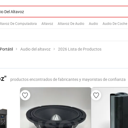
ltavoz De Computadora
Altavoz
Altavoz De Audio
Audio
Audio De Coche
Portátil
Audio del altavoz
2026 Lista de Productos
oz"
productos encontrados de fabricantes y mayoristas de confianza