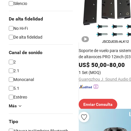
Silencio
De alta fidelidad
No Hi-Fi
De alta fidelidad
Soporte de vuelo para sistem
Canal de sonido
de altavoces PRO 12inch (03
2
US$
50,00
-
80,00
2.1
1 Set
(MOQ)
Monocanal
5.1
Estéreo
Enviar Consulta
Más
Tipo
Altavoz inalámbrico Bluetooth