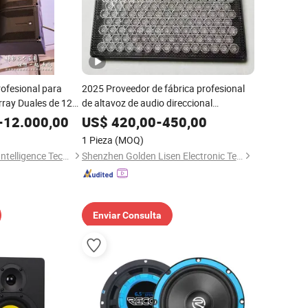
ofesional para
2025 Proveedor de fábrica profesional
rray Duales de 12
de altavoz de audio direccional
 Interiores y
ultrasónico con sensor infrarrojo para
-
12.000,00
US$
420,00
-
450,00
museos
1 Pieza
(MOQ)
Guangzhou Ruifeng Intelligence Technology Co., Ltd
Shenzhen Golden Lisen Electronic Tech. Co., Ltd.
Enviar Consulta