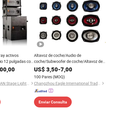
ray activos
Altavoz de coche/Audio de
io 12 pulgadas con
coche/Subwoofer de coche/Altavoz de
coche/Altavoz de
00,00
US$
3,50
-
7,00
techo/Tweeter/Altavoz de pared
100 Pares
(MOQ)
Guangzhou MINGXUAN Stage Light Equipment CO.,LTD
Changzhou Eagle International Trade Corp.
Enviar Consulta