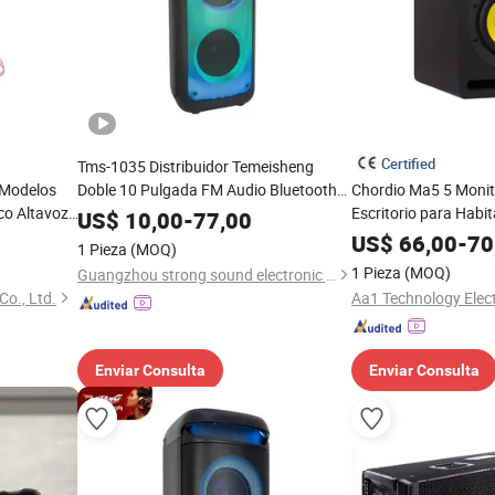
Certified
Tms-1035 Distribuidor Temeisheng
 Modelos
Doble 10 Pulgada FM Audio Bluetooth
Chordio Ma5 5 Monit
co Altavoz
DJ a-Like Altavoz Portátil para Fiesta
Escritorio para Habit
US$
10,00
-
77,00
Sonido para Audio e
US$
66,00
-
70
1 Pieza
(MOQ)
1 Pieza
(MOQ)
Guangzhou strong sound electronic equipment Co., Ltd
o., Ltd.
Enviar Consulta
Enviar Consulta