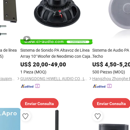
a de línea
Sistema de Sonido PA Altavoz de Línea
Sistema de Audio PA
5)
Array 10'' Woofer de Neodimio con Caja
Techo
de Madera
US$
20,00
-
49,00
US$
4,50
-
5,2
1 Pieza
(MOQ)
500 Piezas
(MOQ)
Guangzhou J. Sound Audio Equipment Parts Co., Ltd.
GUANGDONG HIWELL AUDIO CO., LTD
Enviar Consulta
Enviar Consulta