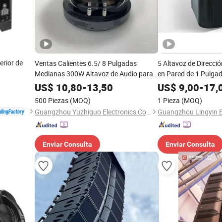
erior de
Ventas Calientes 6.5/ 8 Pulgadas
5 Altavoz de Direcci
Medianas 300W Altavoz de Audio para
en Pared de 1 Pulgad
Automóvil Altavoz de Bala de Aluminio
Ideal para Mayorista
US$
10,80
-
13,50
US$
9,00
-
17,
Comercial
500 Piezas
(MOQ)
1 Pieza
(MOQ)
Guangzhou Yuzhiguo Electronics Co., Ltd.
Enviar Consulta
Enviar Consulta