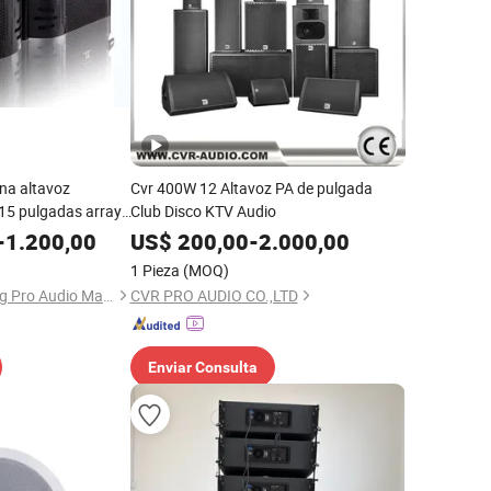
ina altavoz
Cvr 400W 12 Altavoz PA de pulgada
 15 pulgadas array
Club Disco KTV Audio
e audio PRO
-
1.200,00
US$
200,00
-
2.000,00
1 Pieza
(MOQ)
Guangzhou Hao Yang Pro Audio Manufactory
CVR PRO AUDIO CO.,LTD
Enviar Consulta