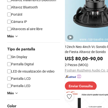
Altavoz Bluetooth
Portátil
Cámara IP
Altavoces al aire libre
Más
12inch Neo 4inch Vc Sonido 
Tipo de pantalla
de Fiesta Altavoz de Sonido
Sin Display
US$
80,00
-
90,00
Pantalla Digital
2 Piezas
(MOQ)
Foshan Ruizheng Audio Co.,
LED de visualización de video
Pantalla LCD
Pantalla LED
Enviar Consulta
Más
Color