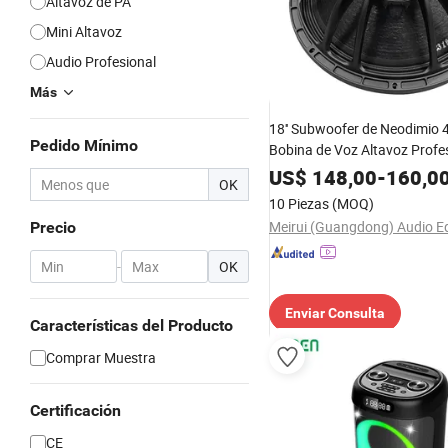
Altavoz de PA
Mini Altavoz
Audio Profesional
Más
18'' Subwoofer de Neodimio 
Pedido Mínimo
Bobina de Voz Altavoz Profe
Modelo Ipal
US$
148,00
-
160,0
OK
10 Piezas
(MOQ)
Precio
-
OK
Enviar Consulta
Características del Producto
Comprar Muestra
Certificación
CE