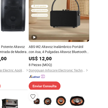
 Potente Altavoz
ABS-W2 Altavoz Inalámbrico Portátil
Entrada de Madera
con Asa, 4 Pulgadas Altavoz Bluetooth
Ideal para Actividades al Aire Libre y
,00
US$
12,00
Audio Interior
8 Piezas
(MOQ)
Guangzhou Haoshidai Electric Appliance Co., Ltd.
Dongguan Infocore Electronic Technology Co., Ltd
Enviar Consulta