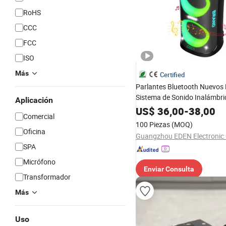
RoHS
CCC
FCC
ISO
Más
Certified
Parlantes Bluetooth Nuevos
Sistema de Sonido Inalámbri
Aplicación
de Música Estudio
US$
36,00
-
38,00
Comercial
100 Piezas
(MOQ)
Oficina
Guangzhou EDEN Electronic C
SPA
Micrófono
Enviar Consulta
Transformador
Más
Uso