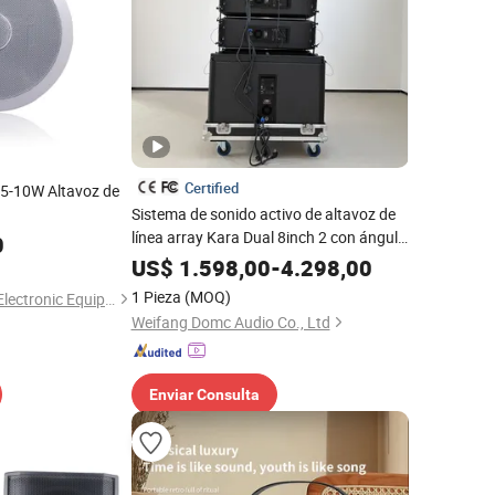
Certified
 5-10W Altavoz de
Sistema de sonido activo de altavoz de
línea array Kara Dual 8inch 2 con ángulo
0
ajustable para giras y sonido en vivo en
US$
1.598,00
-
4.298,00
eventos interiores y exteriores
1 Pieza
(MOQ)
Hangzhou Zhonghe Electronic Equipment Co., Ltd.
Weifang Domc Audio Co., Ltd
Enviar Consulta