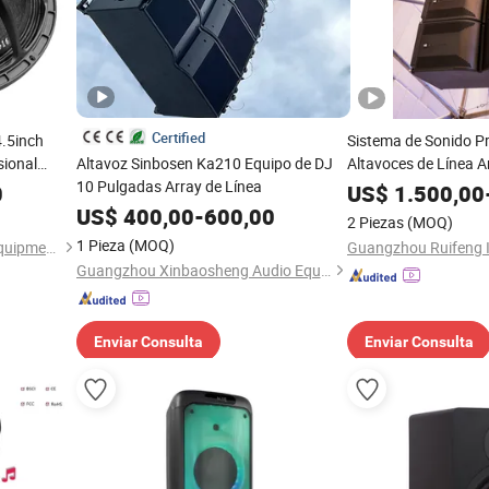
Certified
4.5inch
Sistema de Sonido Pr
sional
Altavoz Sinbosen Ka210 Equipo de DJ
Altavoces de Línea A
10 Pulgadas Array de Línea
Pulgadas para Uso en
0
US$
1.500,00
Exteriores
US$
400,00
-
600,00
2 Piezas
(MOQ)
1 Pieza
(MOQ)
Meirui (Guangdong) Audio Equipment Co., Ltd.
Guangzhou Xinbaosheng Audio Equipment Co., Ltd.
Enviar Consulta
Enviar Consulta