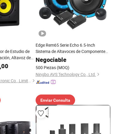
Edge Rem65 Serie Echo 6.5-Inch
or de Estudio de
Sistema de Altavoces de Componente
ación, Altavoz de
para Automóvil
Negociable
n Casa
,00
500 Piezas
(MOQ)
Ningbo AVS Technology Co., Ltd.
Aa1 Technology Electronic Co., Limited
Enviar Consulta