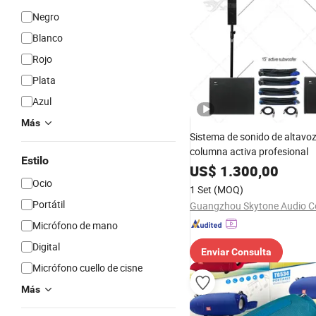
Negro
Blanco
Rojo
Plata
Azul
Más
Sistema de sonido de altavoz
columna activa profesional
Estilo
US$
1.300,00
Ocio
1 Set
(MOQ)
Portátil
Micrófono de mano
Digital
Enviar Consulta
Micrófono cuello de cisne
Más