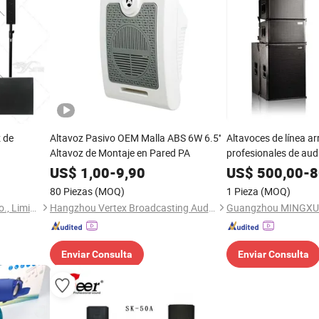
 de
Altavoz Pasivo OEM Malla ABS 6W 6.5''
Altavoces de línea ar
Altavoz de Montaje en Pared PA
profesionales de aud
subwoofer 2 vías
US$
1,00
-
9,90
US$
500,00
-
8
80 Piezas
(MOQ)
1 Pieza
(MOQ)
Guangzhou Skytone Audio Co., Limited
Hangzhou Vertex Broadcasting Audio Co., Ltd.
Enviar Consulta
Enviar Consulta