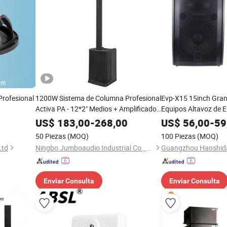
Profesional
1200W Sistema de Columna Profesional
Evp-X15 15inch Gran
Activa PA - 12*2" Medios + Amplificador
Equipos Altavoz de 
Inalámbrico Clase D Sonido HD para
Audio
US$
183,00
-
268,00
US$
56,00
-
59
Estadio Karaoke al Aire Libre Bocina
50 Piezas
(MOQ)
100 Piezas
(MOQ)
Altavoz
Ltd
Ningbo Jumboaudio Industrial Co., Ltd.
Enviar Consulta
Enviar Consulta