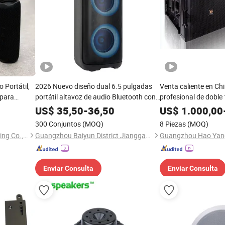
 Portátil,
2026 Nuevo diseño dual 6.5 pulgadas
Venta caliente en Ch
 para
portátil altavoz de audio Bluetooth con
profesional de doble
Inalámbrico
LED para karaoke
lineal V25 altavoz d
US$
35,50
-
36,50
US$
1.000,00
300 Conjuntos
(MOQ)
8 Piezas
(MOQ)
Shenzhen Aidi Xinsheng Trading Co., Ltd.
Guangzhou Baiyun District Jianggao Feiyang Electronic Factory
Enviar Consulta
Enviar Consulta