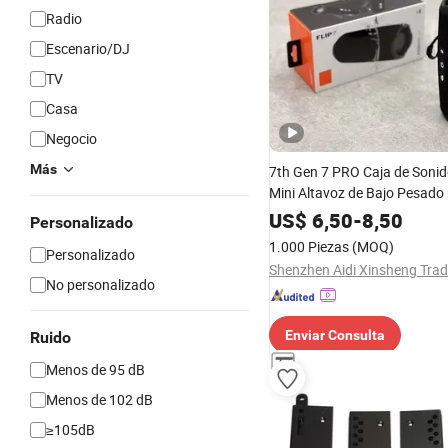
Radio
Escenario/DJ
TV
Casa
Negocio
Más
7th Gen 7 PRO Caja de Sonido
Mini Altavoz de Bajo Pesado
Coche, Dispositivo de Audio 
US$
6,50
-
8,50
Personalizado
Portátil y Resistente al Agua
1.000 Piezas
(MOQ)
Personalizado
No personalizado
Enviar Consulta
Ruido
Menos de 95 dB
Menos de 102 dB
≥105dB