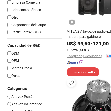
Empresa Comercial
Fabricante/Fábrica
Otro
Corporación del Grupo
Ml15A 2 Altavoz de audio ext
Particulares/SOHO
madera para gabinete
US$
99,60
-
121,00
Capacidad de R&D
1 Pieza
(MOQ)
ODM
Kangzheng Acoustics (Zhejiang) Co., Ltd.
OEM
Marca Propia
Enviar Consulta
Otros
Categorías
Altavoz Portátil
Altavoz Inalámbrico