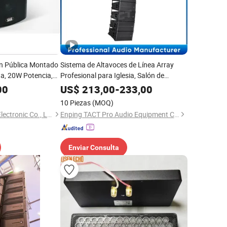
ón Pública Montado
Sistema de Altavoces de Línea Array
a, 20W Potencia,
Profesional para Iglesia, Salón de
s de Audio
Conferencias Tq206
00
US$
213,00
-
233,00
10 Piezas
(MOQ)
Guangzhou Lingyin Electronic Co., Ltd.
Enping TACT Pro Audio Equipment Co.,Ltd.
Enviar Consulta